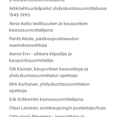
yhdyskuntasuunnittelijoina
Arkkitehtuurikilpailut yhdyskuntasuunnittelussa
1945-1990
Alvar Aalto teollisuuden ja kaupunkien
kaavasuunnittelijana
Pentti Ahola, pääkaupunkiseudun
asemakaavoittaja
Aarne Ervi – ahkera kilpailija ja
kaupunkisuunnittelija
Olli Kivinen, kaupunkien kaavoittaja ja
yhdyskuntasuunnittelun opettaja
Ahti Korhonen, yhdyskuntasuunnittelun
opettaja
Erik Kråkström kaavasuunnittelijana
Olavi Laisaari, autokaupungin puolestapuhuja
Otto-Iivari Meurman – kaavoittaja ja