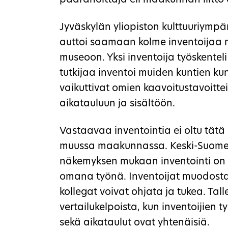
päärahoittaja eli maakunnan liitto e
Jyväskylän yliopiston kulttuuriymp
auttoi saamaan kolme inventoijaa
museoon. Yksi inventoija työskentel
tutkijaa inventoi muiden kuntien ku
vaikuttivat omien kaavoitustavoitte
aikatauluun ja sisältöön.
Vastaavaa inventointia ei oltu tätä
muussa maakunnassa. Keski-Suom
näkemyksen mukaan inventointi o
omana työnä. Inventoijat muodost
kollegat voivat ohjata ja tukea. Tal
vertailukelpoista, kun inventoijien 
sekä aikataulut ovat yhtenäisiä.