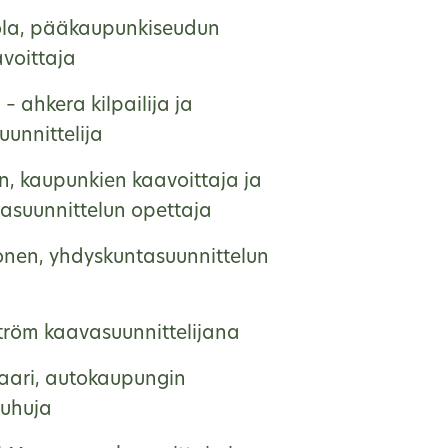
ola, pääkaupunkiseudun
voittaja
 – ahkera kilpailija ja
unnittelija
en, kaupunkien kaavoittaja ja
asuunnittelun opettaja
onen, yhdyskuntasuunnittelun
ström kaavasuunnittelijana
saari, autokaupungin
uhuja