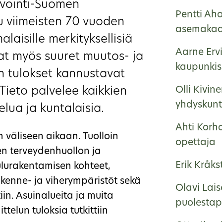
invointi-Suomen
Pentti Ah
u viimeisten 70 vuoden
asemakaa
aisille merkityksellisiä
Aarne Ervi
vat myös suuret muutos- ja
kaupunkisu
n tulokset kannustavat
Tieto palvelee kaikkien
Olli Kivin
yhdyskunt
lua ja kuntalaisia.
Ahti Korh
 väliseen aikaan. Tuolloin
opettaja
ten terveydenhuollon ja
Erik Kråk
ulurakentamisen kohteet,
iikenne- ja viherympäristöt sekä
Olavi Lai
iin. Asuinalueita ja muita
puolestap
telun tuloksia tutkittiin