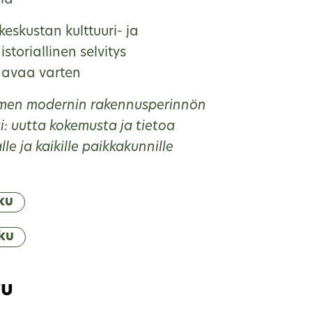
lla
eskustan kulttuuri- ja
storiallinen selvitys
aavaa varten
men modernin rakennusperinnön
i: uutta kokemusta ja tietoa
e ja kaikille paikkakunnille
ku
ku
vu