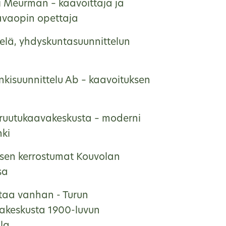
ri Meurman – kaavoittaja ja
vaopin opettaja
helä, yhdyskuntasuunnittelun
kisuunnittelu Ab – kaavoituksen
ruutukaavakeskusta – moderni
nki
sen kerrostumat Kouvolan
sa
taa vanhan - Turun
akeskusta 1900-luvun