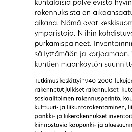
kuntalaisia palvelevista hyv
rakennuksista on aikaansaat
aikana. Nämä ovat keskisuomal
ympäristöjä. Niihin kohdistu
purkamispaineet. Inventoinni
säilyttämään ja korjaamaan. 
kuntien maankäytön suunnitte
Tutkimus keskittyi 1940-2000-lukujen
rakennetut julkiset rakennukset, ku
sosiaalitoimen rakennusperintö, ko
kulttuuri- ja liikuntarakentaminen, l
pankki- ja liikerakennukset inventoit
kiinnostavia kaupunki- ja aluesuunnit