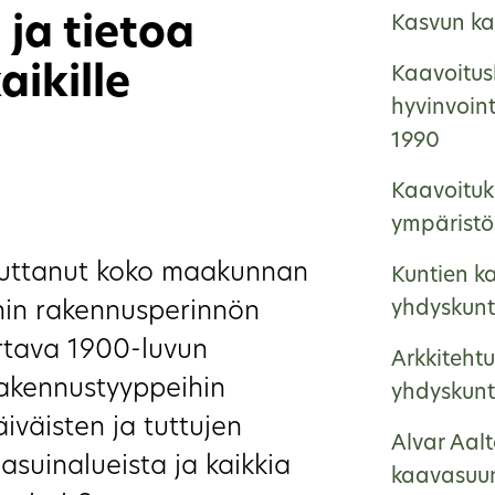
ja tietoa
Kasvun ka
aikille
Kaavoitus
hyvinvoin
1990
Kaavoituk
ympäristö
uttanut koko maakunnan
Kuntien ka
nin rakennusperinnön
yhdyskunt
rtava 1900-luvun
Arkkitehtu
rakennustyyppeihin
yhdyskunt
iväisten ja tuttujen
Alvar Aalt
asuinalueista ja kaikkia
kaavasuun