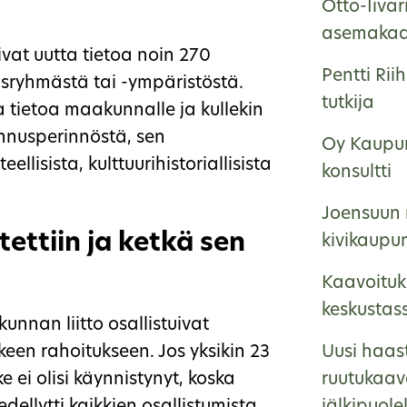
Otto-Iiva
asemakaa
ivat uutta tietoa noin 270
Pentti Rii
usryhmästä tai -ympäristöstä.
tutkija
ta tietoa maakunnalle ja kullekin
nnusperinnöstä, sen
Oy Kaupun
ellisista, kulttuurihistoriallisista
konsultti
Joensuun 
tettiin ja ketkä sen
kivikaupu
Kaavoituk
keskustas
nnan liitto osallistuivat
een rahoitukseen. Jos yksikin 23
Uusi haas
e ei olisi käynnistynyt, koska
ruutukaav