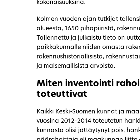
kokonaisuuksina.
Kolmen vuoden ajan tutkijat tallens
alueesta, 1650 pihapiiristä, rakenn
Tallennettu ja julkaistu tieto on uut
paikkakunnalle niiden omasta rake
rakennushistoriallisista, rakennustaite
ja maisemallisista arvoista.
Miten inventointi rahoi
toteuttivat
Kaikki Keski-Suomen kunnat ja maaku
vuosina 2012–2014 toteutetun hankk
kunnasta olisi jättäytynyt pois, hank