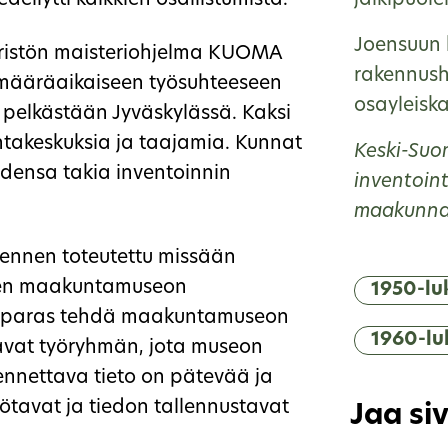
dellytti kaikkien osallistumista.
jälkipuole
Joensuun k
äristön maisteriohjelma KUOMA
rakennushi
 määräaikaiseen työsuhteeseen
osayleisk
i pelkästään Jyväskylässä. Kaksi
ntakeskuksia ja taajamia. Kunnat
Keski-Suo
idensa takia inventoinnin
inventoint
maakunnall
 ennen toteutettu missään
en maakuntamuseon
1950-lu
n paras tehdä maakuntamuseon
1960-lu
avat työryhmän, jota museon
lennettava tieto on pätevää ja
työtavat ja tiedon tallennustavat
Jaa si