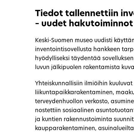
Tiedot tallennettiin in
– uudet hakutoiminnot 
Keski-Suomen museo uudisti käytt
inventointisovellusta hankkeen tarp
hyödylliseksi täydentää sovelluksen
luvun jälkipuolen rakentamista kuvaa
Yhteiskunnallisiin ilmiöihin kuuluva
liikuntapaikkarakentaminen, maaku
terveydenhuollon verkosto, asuminen
nostettiin sosiaalinen asuntotuotant
ja kuntien rakennustoiminta suunnitt
kaupparakentaminen, asuinalueilta j