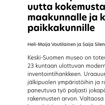
uutta kokemusta 
maakunnalle ja k
paikkakunnille
Heli-Maija Voutilainen ja Saija Silen
Keski-Suomen museo on tote
23 kuntaan ulottuvan moder
inventointihankkeen. Uraauu
jälkipuolen ympäristöihin ja 
paneutuva työ paljasti jokapä
rakennusten arvon. Valtaosa 