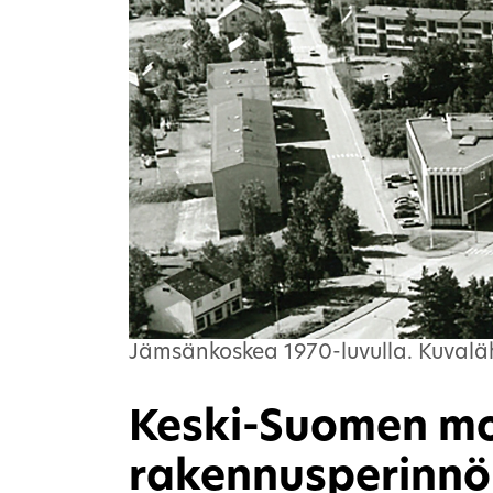
Jämsänkoskea 1970-luvulla. Kuvaläh
Keski-Suomen m
rakennusperinnön