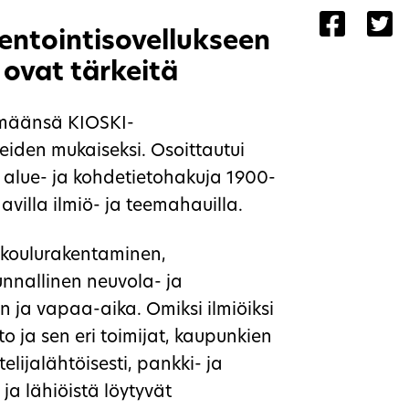
Jaa siv
Ja
ventointisovellukseen
ovat tärkeitä
ämäänsä KIOSKI-
eiden mukaiseksi. Osoittautui
 alue- ja kohdetietohakuja 1900-
villa ilmiö- ja teemahauilla.
t koulurakentaminen,
nnallinen neuvola- ja
 ja vapaa-aika. Omiksi ilmiöiksi
o ja sen eri toimijat, kaupunkien
elijalähtöisesti, pankki- ja
a lähiöistä löytyvät