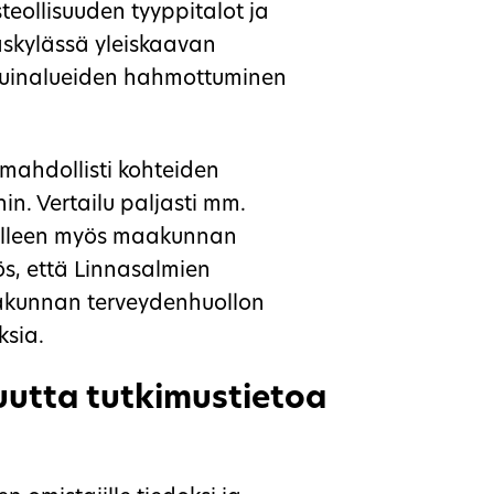
teollisuuden tyyppitalot ja
väskylässä yleiskaavan
suinalueiden hahmottuminen
mahdollisti kohteiden
in. Vertailu paljasti mm.
 olleen myös maakunnan
ös, että Linnasalmien
aakunnan terveydenhuollon
ksia.
 uutta tutkimustietoa