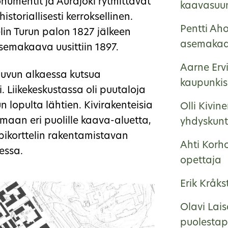
onumentit ja Aurajoki rytmittävät
kaavasuun
storiallisesti kerroksellinen.
Pentti Ah
lin Turun palon 1827 jälkeen
asemakaa
emakaava uusittiin 1897.
Aarne Ervi
luvun alkaessa kutsua
kaupunkisu
. Liikekeskustassa oli puutaloja
un lopulta lähtien. Kivirakenteisia
Olli Kivin
amaan eri puolille kaava-aluetta,
yhdyskunt
umpikorttelin rakentamistavan
Ahti Korh
essa.
opettaja
Erik Kråk
Olavi Lai
puolestap