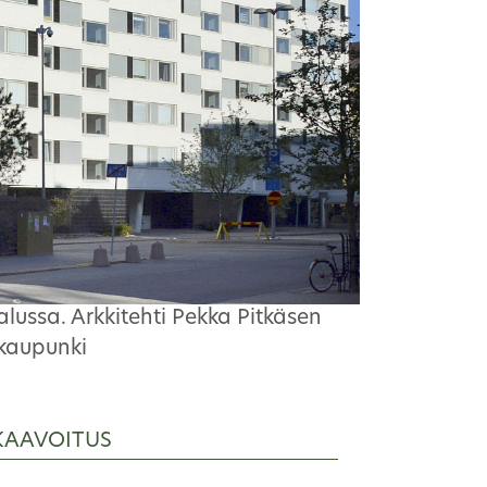
lussa. Arkkitehti Pekka Pitkäsen
 kaupunki
KAAVOITUS