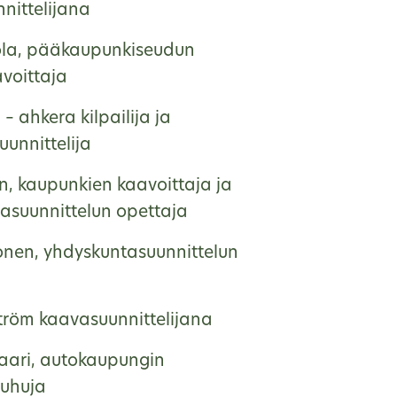
nittelijana
ola, pääkaupunkiseudun
voittaja
 – ahkera kilpailija ja
unnittelija
en, kaupunkien kaavoittaja ja
asuunnittelun opettaja
onen, yhdyskuntasuunnittelun
ström kaavasuunnittelijana
saari, autokaupungin
uhuja