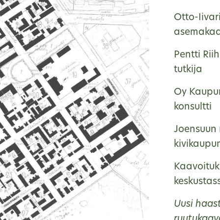
Otto-Iiva
asemakaa
Pentti Rii
tutkija
Oy Kaupun
konsultti
Joensuun 
kivikaupu
Kaavoituk
keskustas
Uusi haas
ruutukaav