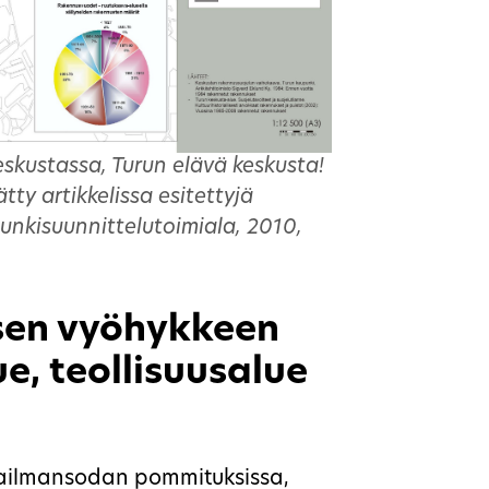
kustassa, Turun elävä keskusta!
ätty artikkelissa esitettyjä
unkisuunnittelutoimiala, 2010,
sen vyöhykkeen
e, teollisuusalue
aailmansodan pommituksissa,