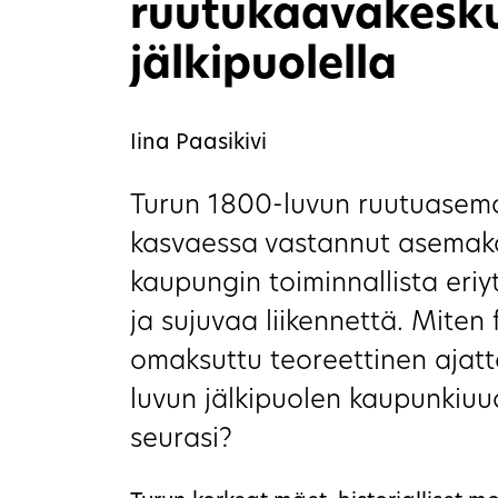
ruutukaavakesku
jälkipuolella
Iina Paasikivi
Turun 1800-luvun ruutuasem
kasvaessa vastannut asemaka
kaupungin toiminnallista eri
ja sujuvaa liikennettä. Miten 
omaksuttu teoreettinen ajatt
luvun jälkipuolen kaupunkiuud
seurasi?