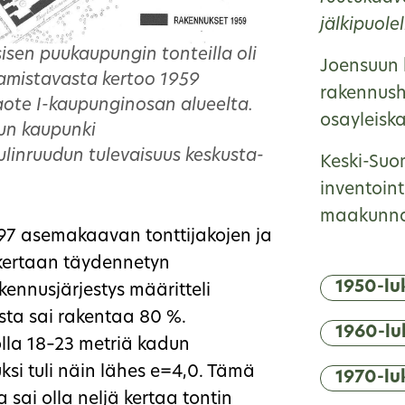
jälkipuolel
isen puukaupungin tonteilla oli
Joensuun k
amistavasta kertoo 1959
rakennushi
te I-kaupunginosan alueelta.
osayleisk
run kaupunki
ulinruudun tulevaisuus keskusta-
Keski-Suo
inventoint
maakunnall
97 asemakaavan tonttijakojen ja
kertaan täydennetyn
1950-lu
kennusjärjestys määritteli
sta sai rakentaa 80 %.
1960-lu
lla 18–23 metriä kadun
ksi tuli näin lähes e=4,0. Tämä
1970-lu
 sai olla neljä kertaa tontin