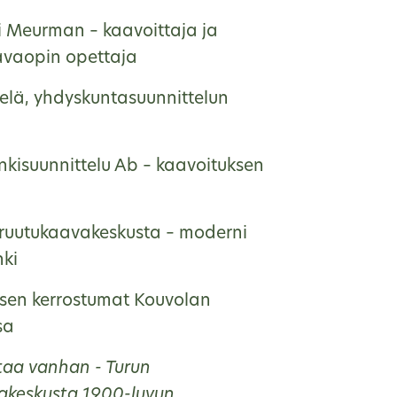
ri Meurman – kaavoittaja ja
vaopin opettaja
helä, yhdyskuntasuunnittelun
kisuunnittelu Ab – kaavoituksen
ruutukaavakeskusta – moderni
nki
sen kerrostumat Kouvolan
sa
taa vanhan - Turun
akeskusta 1900-luvun