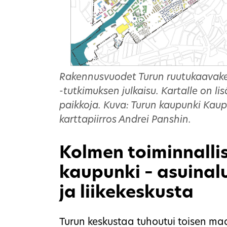
Rakennusvuodet Turun ruutukaavakes
-tutkimuksen julkaisu. Kartalle on lis
paikkoja. Kuva: Turun kaupunki Kaup
karttapiirros Andrei Panshin.
Kolmen toiminnalli
kaupunki – asuinalu
ja liikekeskusta
Turun keskustaa tuhoutui toisen m