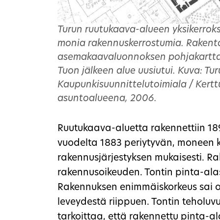
Turun ruutukaava-alueen yksikerroks
monia rakennuskerrostumia. Rakent
asemakaavaluonnoksen pohjakarttao
Tuon jälkeen alue uusiutui. Kuva: Tu
Kaupunkisuunnittelutoimiala / Kertt
asuntoalueena, 2006.
Ruutukaava-aluetta rakennettiin 18
vuodelta 1883 periytyvän, moneen 
rakennusjärjestyksen mukaisesti. Ra
rakennusoikeuden. Tontin pinta-ala
Rakennuksen enimmäiskorkeus sai o
leveydestä riippuen. Tontin teholuvu
tarkoittaa, että rakennettu pinta-ala