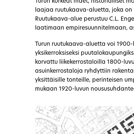
Turun korkeat mäet, historialliset m
laajaa ruutukaava-aluetta, joka on hi
Ruutukaava-alue perustuu C.L. Enge
laatimaan empiresuunnitelmaan, as
Turun ruutukaava-aluetta voi 1900-
yksikerroksiseksi puutalokaupungiksi
korvattu liikekerrostaloilla 1800-luv
asuinkerrostaloja ryhdyttiin rakent
yksittäisille tonteille, perinteisen 
mukaan 1920-luvun noususuhdante