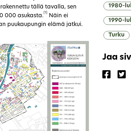
1980-lu
 rakennettu tällä tavalla, sen
[1]
00 000 asukasta.
Näin ei
1990-lu
an puukaupungin elämä jatkui.
Turku
Jaa si
Jaa siv
Ja