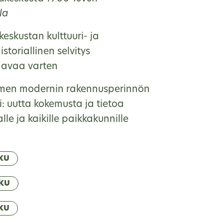
la
eskustan kulttuuri- ja
storiallinen selvitys
aavaa varten
men modernin rakennusperinnön
i: uutta kokemusta ja tietoa
e ja kaikille paikkakunnille
ku
ku
ku