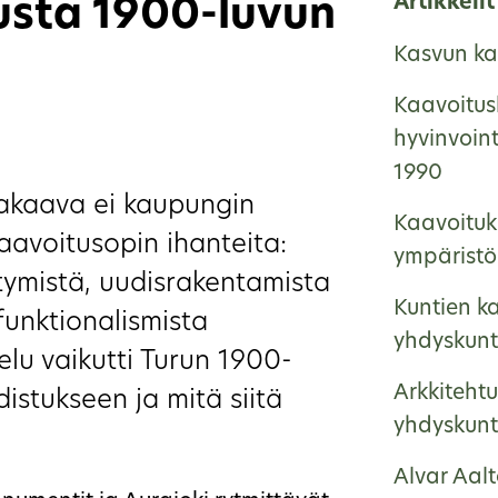
Artikkelit
sta 1900-luvun
Kasvun ka
Kaavoitus
hyvinvoin
1990
akaava ei kaupungin
Kaavoituk
avoitusopin ihanteita:
ympäristö
ytymistä, uudisrakentamista
Kuntien ka
funktionalismista
yhdyskunt
elu vaikutti Turun 1900-
Arkkitehtu
istukseen ja mitä siitä
yhdyskunt
Alvar Aalt