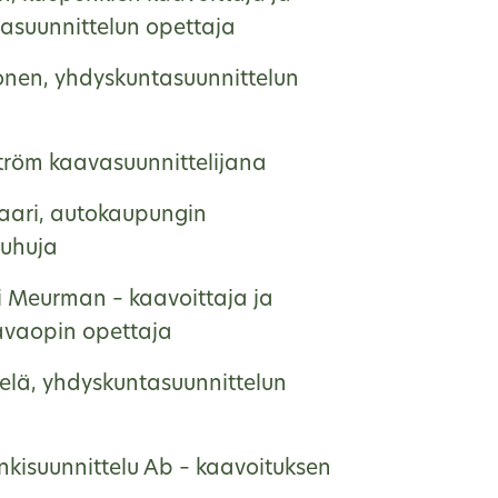
asuunnittelun opettaja
onen, yhdyskuntasuunnittelun
ström kaavasuunnittelijana
saari, autokaupungin
uhuja
ri Meurman – kaavoittaja ja
vaopin opettaja
helä, yhdyskuntasuunnittelun
kisuunnittelu Ab – kaavoituksen