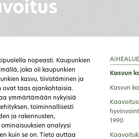
voitus
AIHEALU
kipuolella nopeasti. Kaupunkien
lmällä, joka oli kaupunkien
Kasvun k
unkien kasvu, tiivistäminen ja
Kasvun ka
 ovat taas ajankohtaisia.
ttaa ymmärtämään nykyisiä
Kaavoitus
hityksen, toiminnallisesti
hyvinvoin
iden ja rakennusten,
1990
n ominaisuuksien analyysi
en kuin se on. Tieto auttaa
Kaavoituk