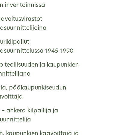
n inventoinnissa
avoitusvirastot
asuunnittelijoina
urikilpailut
asuunnittelussa 1945-1990
o teollisuuden ja kaupunkien
nittelijana
ola, pääkaupunkiseudun
voittaja
 – ahkera kilpailija ja
unnittelija
en, kaupunkien kaavoittaja ja