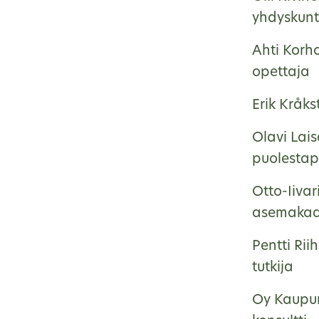
yhdyskunt
Ahti Korh
opettaja
Erik Kråk
Olavi Lai
puolestap
Otto-Iiva
asemakaa
Pentti Rii
tutkija
Oy Kaupun