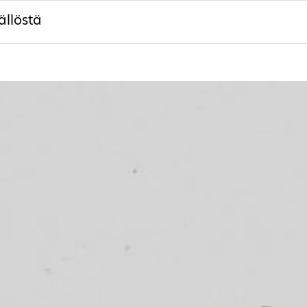
ällöstä