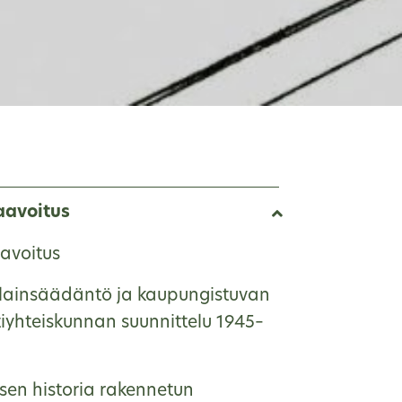
E
aavoitus
avoitus
lainsäädäntö ja kaupungistuvan
tiyhteiskunnan suunnittelu 1945–
sen historia rakennetun