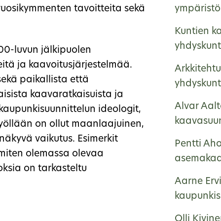
vuosikymmenten tavoitteita sekä
ympäristö
Kuntien ka
yhdyskunt
900-luvun jälkipuolen
eitä ja kaavoitusjärjestelmää.
Arkkitehtu
ekä paikallista että
yhdyskunt
aisista kaavaratkaisuista ja
Alvar Aalt
 kaupunkisuunnittelun ideologit,
kaavasuun
työllään on ollut maanlaajuinen,
näkyvä vaikutus. Esimerkit
Pentti Ah
, miten olemassa olevaa
asemakaa
ksia on tarkasteltu
Aarne Ervi
kaupunkisu
Olli Kivin