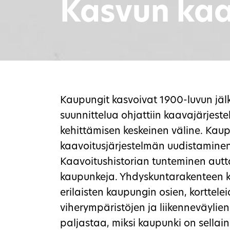
Kasvun kaa
Kaupungit kasvoivat 1900-luvun jäl
suunnittelua ohjattiin kaavajärjeste
kehittämisen keskeinen väline. Kaup
kaavoitusjärjestelmän uudistaminen
Kaavoitushistorian tunteminen au
kaupunkeja. Yhdyskuntarakenteen ke
erilaisten kaupungin osien, korttele
viherympäristöjen ja liikenneväylie
paljastaa, miksi kaupunki on sellain