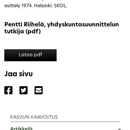
esittely 1974. Helsinki: SKOL.
Pentti Riihelä, yhdyskuntasuunnittelun
tutkija (pdf)
Lataa pdf
Jaa sivu
Jaa sivu palvelussa Facebook
Jaa sivu palvelussa Twitter
Jaa sivu palvelussa Email
KASVUN KAAVOITUS
Artikkelit