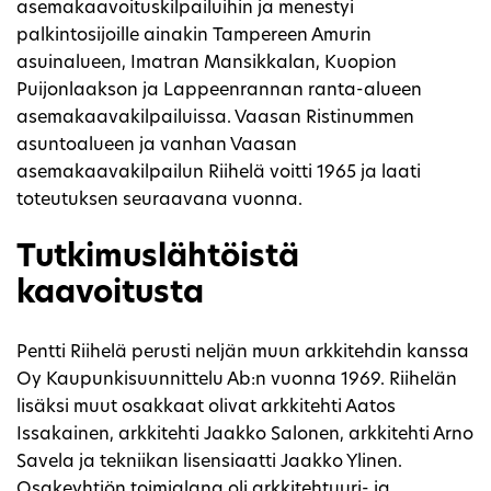
asemakaavoituskilpailuihin ja menestyi
palkintosijoille ainakin Tampereen Amurin
asuinalueen, Imatran Mansikkalan, Kuopion
Puijonlaakson ja Lappeenrannan ranta-alueen
asemakaavakilpailuissa. Vaasan Ristinummen
asuntoalueen ja vanhan Vaasan
asemakaavakilpailun Riihelä voitti 1965 ja laati
toteutuksen seuraavana vuonna.
Tutkimuslähtöistä
kaavoitusta
Pentti Riihelä perusti neljän muun arkkitehdin kanssa
Oy Kaupunkisuunnittelu Ab:n vuonna 1969. Riihelän
lisäksi muut osakkaat olivat arkkitehti Aatos
Issakainen, arkkitehti Jaakko Salonen, arkkitehti Arno
Savela ja tekniikan lisensiaatti Jaakko Ylinen.
Osakeyhtiön toimialana oli arkkitehtuuri- ja