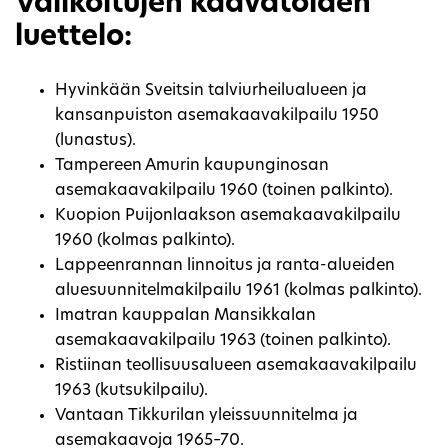
Valikoitujen kaavatöiden
luettelo:
Hyvinkään Sveitsin talviurheilualueen ja
kansanpuiston asemakaavakilpailu 1950
(lunastus).
Tampereen Amurin kaupunginosan
asemakaavakilpailu 1960 (toinen palkinto).
Kuopion Puijonlaakson asemakaavakilpailu
1960 (kolmas palkinto).
Lappeenrannan linnoitus ja ranta-alueiden
aluesuunnitelmakilpailu 1961 (kolmas palkinto).
Imatran kauppalan Mansikkalan
asemakaavakilpailu 1963 (toinen palkinto).
Ristiinan teollisuusalueen asemakaavakilpailu
1963 (kutsukilpailu).
Vantaan Tikkurilan yleissuunnitelma ja
asemakaavoja 1965–70.