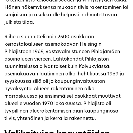
rakentamista taloudellisuuden ja viihtyisyyden takia.
Hänen näkemyksensä mukaan tiivis rakentaminen loi
suojaisaa ja asukkaalle helposti hahmotettavaa
julkista tilaa.
Riihelä suunnitteli noin 2500 asukkaan
kerrostaloalueen asemakaavan Helsingin
Pihlajistoon 1969, vastavalmistuneen Pihlajamäen
asuinalueen viereen. Lähtökohdat Pihlajiston
suunnittelussa olivat toiset kuin Koivukylässä:
asemakaavan laatiminen alkoi huhtikuussa 1969 ja
syyskuussa sillä oli jo kaupunginvaltuuston
hyväksyntä. Alueen rakentaminen alkoi
marraskuussa ja ensimmäiset asukkaat muuttivat
alueelle vuoden 1970 lokakuussa. Pihlajisto oli
tyypillinen aluerakentamisen ajan kaupunginosa,
tiivis, yhtenäinen ja kerralla rakennettu.