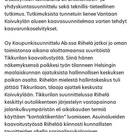
yhdyskuntasuunnittelu sekä teknillis-tieteellinen
tutkimus. Tutkimuksista tunnetuin lienee Vantaan
Koivukylän alueen kaavasuunnitelmaa varten tehdyt
kaavarunkoselvitykset.
Oy Kaupunkisuunnittelu Ab:ssa Riihelä jatkoi jo oman
toimistonsa aikana aloittamaansa suuritöistä
Tikkurilan kaavoitustyötä. Siinä hänen
näkemyksensä poikkesi työn tilanneen Helsingin
maalaiskunnan ajatuksista hallinnollisen keskuksen
paikan osalta. Riihelän mielestä hallintokeskus tuli
jättää Tikkurilaan, tilaaja ajatteli keskusta
Koivukylään. Tikkurilan suunnittelussa Riihelä
keskittyi autoliikenteen järjestelyn vastapainona
jalankulkuympäristön eli aikakauden termiä
käyttäen ”kontaktikentän” luomiseen. Asuinalueiden
kaavoitustyössä Riihelää kiinnosti kunnallisten