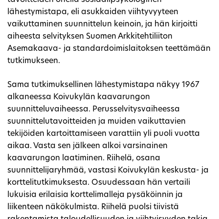
tavoitteiden ohella sosiaalipsykologinen
lähestymistapa, eli asukkaiden viihtyvyyteen
vaikuttaminen suunnittelun keinoin, ja hän kirjoitti
aiheesta selvityksen Suomen Arkkitehtiliiton
Asemakaava- ja standardoimislaitoksen teettämään
tutkimukseen.
Sama tutkimuksellinen lähestymistapa näkyy 1967
alkaneessa Koivukylän kaavarungon
suunnitteluvaiheessa. Perusselvitysvaiheessa
suunnittelutavoitteiden ja muiden vaikuttavien
tekijöiden kartoittamiseen varattiin yli puoli vuotta
aikaa. Vasta sen jälkeen alkoi varsinainen
kaavarungon laatiminen. Riihelä, osana
suunnittelijaryhmää, vastasi Koivukylän keskusta- ja
korttelitutkimuksesta. Osuudessaan hän vertaili
lukuisia erilaisia korttelimalleja pysäköinnin ja
liikenteen näkökulmista. Riihelä puolsi tiivistä