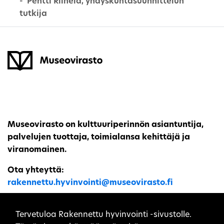
Pentti Riihelä, yhdyskuntasuunnittelun
tutkija
Museovirasto on kulttuuriperinnön asiantuntija,
palvelujen tuottaja, toimialansa kehittäjä ja
viranomainen.
Ota yhteyttä:
rakennettu.hyvinvointi@museovirasto.fi
Sivuston evästeet
Tervetuloa Rakennettu hyvinvointi -sivustolle.