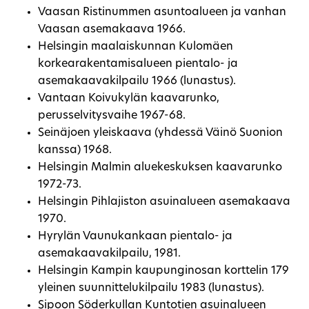
Vaasan Ristinummen asuntoalueen ja vanhan
Vaasan asemakaava 1966.
Helsingin maalaiskunnan Kulomäen
korkearakentamisalueen pientalo- ja
asemakaavakilpailu 1966 (lunastus).
Vantaan Koivukylän kaavarunko,
perusselvitysvaihe 1967-68.
Seinäjoen yleiskaava (yhdessä Väinö Suonion
kanssa) 1968.
Helsingin Malmin aluekeskuksen kaavarunko
1972-73.
Helsingin Pihlajiston asuinalueen asemakaava
1970.
Hyrylän Vaunukankaan pientalo- ja
asemakaavakilpailu, 1981.
Helsingin Kampin kaupunginosan korttelin 179
yleinen suunnittelukilpailu 1983 (lunastus).
Sipoon Söderkullan Kuntotien asuinalueen