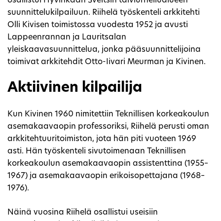
osallistui Hyvinkään Sveitsin talviurheilualueen
suunnittelukilpailuun. Riihelä työskenteli arkkitehti
Olli Kivisen toimistossa vuodesta 1952 ja avusti
Lappeenrannan ja Lauritsalan
yleiskaavasuunnittelua, jonka pääsuunnittelijoina
toimivat arkkitehdit Otto-Iivari Meurman ja Kivinen.
Aktiivinen kilpailija
Kun Kivinen 1960 nimitettiin Teknillisen korkeakoulun
asemakaavaopin professoriksi, Riihelä perusti oman
arkkitehtuuritoimiston, jota hän piti vuoteen 1969
asti. Hän työskenteli sivutoimenaan Teknillisen
korkeakoulun asemakaavaopin assistenttina (1955–
1967) ja asemakaavaopin erikoisopettajana (1968–
1976).
Näinä vuosina Riihelä osallistui useisiin