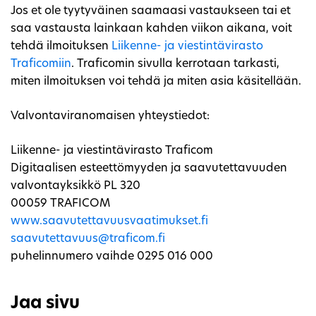
Jos et ole tyytyväinen saamaasi vastaukseen tai et
saa vastausta lainkaan kahden viikon aikana, voit
tehdä ilmoituksen
Liikenne- ja viestintävirasto
Traficomiin
. Traficomin sivulla kerrotaan tarkasti,
miten ilmoituksen voi tehdä ja miten asia käsitellään.
Valvontaviranomaisen yhteystiedot:
Liikenne- ja viestintävirasto Traficom
Digitaalisen esteettömyyden ja saavutettavuuden
valvontayksikkö PL 320
00059 TRAFICOM
www.saavutettavuusvaatimukset.fi
saavutettavuus@traficom.fi
puhelinnumero vaihde 0295 016 000
Jaa sivu