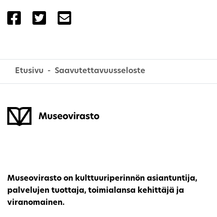
Jaa sivu palvelussa Facebook
Jaa sivu palvelussa Twitter
Jaa sivu palvelussa Email
Etusivu
Saavutettavuusseloste
Museovirasto on kulttuuriperinnön asiantuntija,
palvelujen tuottaja, toimialansa kehittäjä ja
viranomainen.