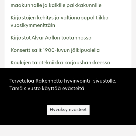
maakunnalle ja kaikille paikkakunnille
Kirjastojen kehitys ja valtionapupolitiikka
vuosikymmenittäin
Kirjastot Alvar Aallon tuotannossa
Konserttisalit 1900-luvun jälkipuolella
Koulujen talotekniikka korjaushankkeessa
Kunnallistekniikka Suomessa 1945–2000.
Sivuston evästeet
Tervetuloa Rakennettu hyvinvointi -sivustolle.
Esimerkkinä vesihuolto
Tämä sivusto käyttää evästeitä.
Lämpö, vesi ja ilmanvaihto 1950-luvun kouluissa
Lastentarha- ja päiväkotirakennukset
Hyväksy evästeet
Suomessa 1940–1990-luvuilla
Lentokentät vuosina 1945–2000