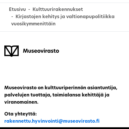
Etusivu
Kulttuurirakennukset
Kirjastojen kehitys ja valtionapupolitiikka
vuosikymmenittäin
Museovirasto on kulttuuriperinnön asiantuntija,
palvelujen tuottaja, toimialansa kehittäjä ja
viranomainen.
Ota yhteyttä:
rakennettu.hyvinvointi@museovirasto.fi