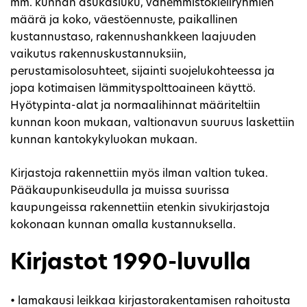
mm. kunnan asukasluku, vähemmistökieliryhmien
määrä ja koko, väestöennuste, paikallinen
kustannustaso, rakennushankkeen laajuuden
vaikutus rakennuskustannuksiin,
perustamisolosuhteet, sijainti suojelukohteessa ja
jopa kotimaisen lämmityspolttoaineen käyttö.
Hyötypinta-alat ja normaalihinnat määriteltiin
kunnan koon mukaan, valtionavun suuruus laskettiin
kunnan kantokykyluokan mukaan.
Kirjastoja rakennettiin myös ilman valtion tukea.
Pääkaupunkiseudulla ja muissa suurissa
kaupungeissa rakennettiin etenkin sivukirjastoja
kokonaan kunnan omalla kustannuksella.
Kirjastot 1990-luvulla
• lamakausi leikkaa kirjastorakentamisen rahoitusta