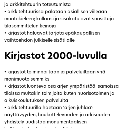
ja arkkitehtuurin toteutumista
• arkkitehtuurissa palataan asiallisen viileään
muotokieleen; kollaasi ja sisäkatu ovat suosittuja
tilasommittelun keinoja
• kirjastot haluavat tarjota epäkaupallisen
vaihtoehdon julkiselle sisätilalle
Kirjastot 2000-luvulla
• kirjastot toiminnoiltaan ja palveluiltaan yhä
monimuotoisemmiksi
• kirjastot luonteva osa arjen ympäristöä; samoissa
tiloissa muitakin toimijoita kuten nuorisotoimen ja
aikuiskoulutuksen palveluita
• arkkitehtuurilla haetaan ’arjen juhlaa’:
näyttävyyden, houkuttelevuuden ja arkisuuden
yhdistely uudistaa monumentaalisen