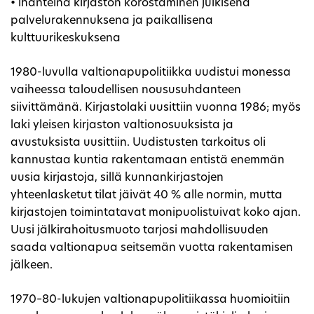
• ihanteina kirjaston korostaminen julkisena
palvelurakennuksena ja paikallisena
kulttuurikeskuksena
1980-luvulla valtionapupolitiikka uudistui monessa
vaiheessa taloudellisen noususuhdanteen
siivittämänä. Kirjastolaki uusittiin vuonna 1986; myös
laki yleisen kirjaston valtionosuuksista ja
avustuksista uusittiin. Uudistusten tarkoitus oli
kannustaa kuntia rakentamaan entistä enemmän
uusia kirjastoja, sillä kunnankirjastojen
yhteenlasketut tilat jäivät 40 % alle normin, mutta
kirjastojen toimintatavat monipuolistuivat koko ajan.
Uusi jälkirahoitusmuoto tarjosi mahdollisuuden
saada valtionapua seitsemän vuotta rakentamisen
jälkeen.
1970–80-lukujen valtionapupolitiikassa huomioitiin