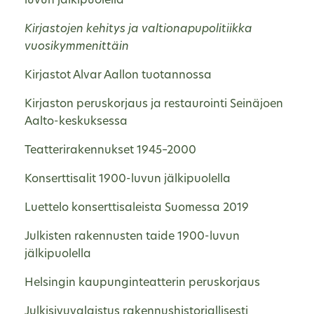
luvun jälkipuolella
Kirjastojen kehitys ja valtionapupolitiikka
vuosikymmenittäin
Kirjastot Alvar Aallon tuotannossa
Kirjaston peruskorjaus ja restaurointi Seinäjoen
Aalto-keskuksessa
Teatterirakennukset 1945–2000
Konserttisalit 1900-luvun jälkipuolella
Luettelo konserttisaleista Suomessa 2019
Julkisten rakennusten taide 1900-luvun
jälkipuolella
Helsingin kaupunginteatterin peruskorjaus
Julkisivuvalaistus rakennushistoriallisesti