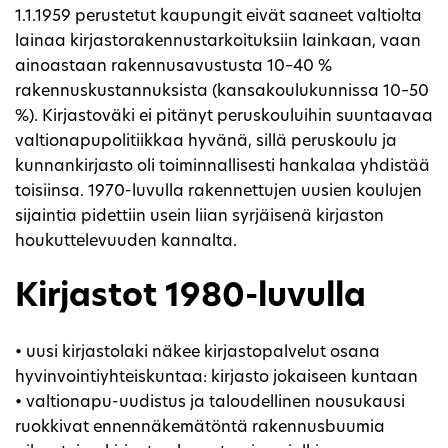
1.1.1959 perustetut kaupungit eivät saaneet valtiolta
lainaa kirjastorakennustarkoituksiin lainkaan, vaan
ainoastaan rakennusavustusta 10–40 %
rakennuskustannuksista (kansakoulukunnissa 10–50
%). Kirjastoväki ei pitänyt peruskouluihin suuntaavaa
valtionapupolitiikkaa hyvänä, sillä peruskoulu ja
kunnankirjasto oli toiminnallisesti hankalaa yhdistää
toisiinsa. 1970-luvulla rakennettujen uusien koulujen
sijaintia pidettiin usein liian syrjäisenä kirjaston
houkuttelevuuden kannalta.
Kirjastot 1980-luvulla
• uusi kirjastolaki näkee kirjastopalvelut osana
hyvinvointiyhteiskuntaa: kirjasto jokaiseen kuntaan
• valtionapu-uudistus ja taloudellinen nousukausi
ruokkivat ennennäkemätöntä rakennusbuumia