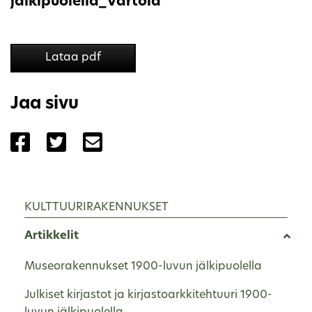
jälkipuolella_Vartola
Lataa pdf
Jaa sivu
Jaa sivu palvelussa Facebook
Jaa sivu palvelussa Twitter
Jaa sivu palvelussa Email
KULTTUURIRAKENNUKSET
Artikkelit
Museorakennukset 1900-luvun jälkipuolella
Julkiset kirjastot ja kirjastoarkkitehtuuri 1900-