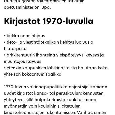
Uuden kirjaston rakentamiseen tarvittiin
opetusministeriön lupa.
Kirjastot 1970-luvulla
• tiukka normiohjaus
• tieto- ja viestintätekniikan kehitys luo uusia
tilatarpeita
• arkkitehtuurin ihanteina yleispätevyys, keveys ja
muuntojoustavuus
• etenkin kaupunkien lähikirjastoista halutaan koko
yhteisön kokoontumispaikka
1970-luvun valtionapupolitiikka ohjasi sijoittamaan
uudet kirjastot kansa- tai peruskoulurakennusten
yhteyteen, sillä halpakorkoista kuoletuslainaa
myönnettiin vain kouluihin sijoitettujen
kirjastohuoneistojen rakentamiseen. Vanhat, ennen