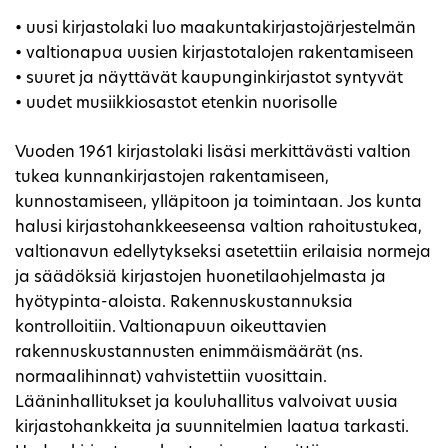
• uusi kirjastolaki luo maakuntakirjastojärjestelmän
• valtionapua uusien kirjastotalojen rakentamiseen
• suuret ja näyttävät kaupunginkirjastot syntyvät
• uudet musiikkiosastot etenkin nuorisolle
Vuoden 1961 kirjastolaki lisäsi merkittävästi valtion
tukea kunnankirjastojen rakentamiseen,
kunnostamiseen, ylläpitoon ja toimintaan. Jos kunta
halusi kirjastohankkeeseensa valtion rahoitustukea,
valtionavun edellytykseksi asetettiin erilaisia normeja
ja säädöksiä kirjastojen huonetilaohjelmasta ja
hyötypinta-aloista. Rakennuskustannuksia
kontrolloitiin. Valtionapuun oikeuttavien
rakennuskustannusten enimmäismäärät (ns.
normaalihinnat) vahvistettiin vuosittain.
Lääninhallitukset ja kouluhallitus valvoivat uusia
kirjastohankkeita ja suunnitelmien laatua tarkasti.