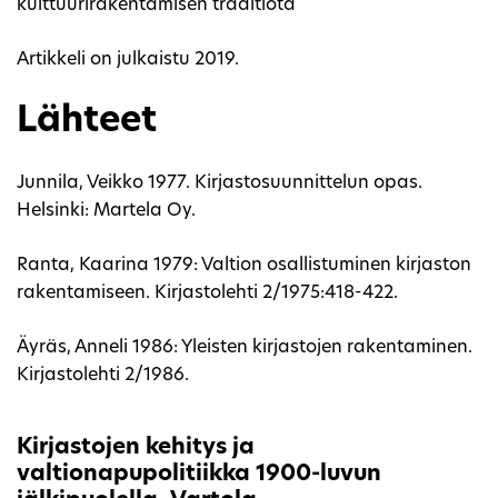
kulttuurirakentamisen traditiota
Artikkeli on julkaistu 2019.
Lähteet
Junnila, Veikko 1977. Kirjastosuunnittelun opas.
Helsinki: Martela Oy.
Ranta, Kaarina 1979: Valtion osallistuminen kirjaston
rakentamiseen. Kirjastolehti 2/1975:418-422.
Äyräs, Anneli 1986: Yleisten kirjastojen rakentaminen.
Kirjastolehti 2/1986.
Kirjastojen kehitys ja
valtionapupolitiikka 1900-luvun