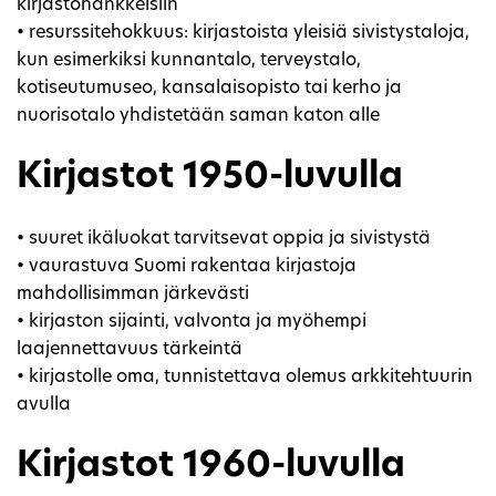
kirjastohankkeisiin
• resurssitehokkuus: kirjastoista yleisiä sivistystaloja,
kun esimerkiksi kunnantalo, terveystalo,
kotiseutumuseo, kansalaisopisto tai kerho ja
nuorisotalo yhdistetään saman katon alle
Kirjastot 1950-luvulla
• suuret ikäluokat tarvitsevat oppia ja sivistystä
• vaurastuva Suomi rakentaa kirjastoja
mahdollisimman järkevästi
• kirjaston sijainti, valvonta ja myöhempi
laajennettavuus tärkeintä
• kirjastolle oma, tunnistettava olemus arkkitehtuurin
avulla
Kirjastot 1960-luvulla