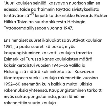
”Juuri koulujen seinillä, kasvavan nuorison silmien
edessä, taide parhaimmin täyttää sivistyksellistä
[8]
tehtäväänsä”
kirjoitti taidekriitikko Edwards Richter
Hilkka Toivolan suurhankkeesta Helsingin
Tyttönormaalilyseoon vuonna 1947.
Ensimmäiset suuret ikäluokat saavuttivat kouluiän
1952, ja paitsi suuret ikäluokat, myös
kaupungistuminen kasvatti koulujen tarvetta.
Esimerkiksi Turussa kansakoululaisten määrä
kaksinkertaistui vuosien 1945─55 välillä ja
Helsingissä määrä kolminkertaistui. Kasvavan
tilantarpeen vuoksi kouluja rakennettiin vuosina
1952─60 enemmän kuin kaikkia muita julkisia
rakennuksia yhteensä. Kaupungistuminen tarkoitti
myös esikaupungistumista, joten lähiöihin
rakennettiin suuria kouluja.