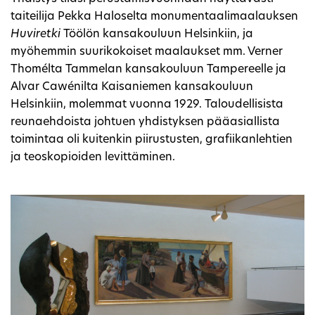
taiteilija Pekka Haloselta monumentaalimaalauksen
Huviretki
Töölön kansakouluun Helsinkiin, ja
myöhemmin suurikokoiset maalaukset mm. Verner
Thomélta Tammelan kansakouluun Tampereelle ja
Alvar Cawénilta Kaisaniemen kansakouluun
Helsinkiin, molemmat vuonna 1929. Taloudellisista
reunaehdoista johtuen yhdistyksen pääasiallista
toimintaa oli kuitenkin piirustusten, grafiikanlehtien
ja teoskopioiden levittäminen.