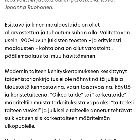
teos valittiin jatkokilpailun perusteella. Kuva:
Johanna Ruohonen.
Esittävä julkinen maalaustaide on ollut
aliarvostettua ja tuhoutumisuhan alla. Valitettavan
usein 1900-luvun julkisten teosten – ja erityisesti
maalausten – kohtalona on ollut varastointi,
päällemaalaus tai muu hävittäminen.
Modernin taiteen kehityskertomukseen keskittynyt
taidehistoriankirjoitus ei ole nähnyt näitä julkisia
tilaustöitä kiinnostavina, vaan toisarvoisina, käyttö-
ja koristetaiteena. ”Oikea taide” tai ”korkeataide”
määriteltiin muista tarkoituksista vapaaksi ”taiteeksi
taiteen vuoksi” ja julkiselle taiteelle annetut tehtävät
sulkivat sen siis korkeataiteen määritelmän
ulkopuolelle.