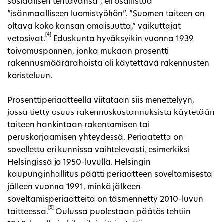
sosiaalisen tehtävänsä”, eli osallistua
”isänmaalliseen luomistyöhön”. ”Suomen taiteen on
oltava koko kansan omaisuutta,” vaikuttajat
[4]
vetosivat.
Eduskunta hyväksyikin vuonna 1939
toivomusponnen, jonka mukaan prosentti
rakennusmäärärahoista oli käytettävä rakennusten
koristeluun.
Prosenttiperiaatteella viitataan siis menettelyyn,
jossa tietty osuus rakennuskustannuksista käytetään
taiteen hankintaan rakentamisen tai
peruskorjaamisen yhteydessä. Periaatetta on
sovellettu eri kunnissa vaihtelevasti, esimerkiksi
Helsingissä jo 1950-luvulla. Helsingin
kaupunginhallitus päätti periaatteen soveltamisesta
jälleen vuonna 1991, minkä jälkeen
soveltamisperiaatteita on täsmennetty 2010-luvun
[5]
taitteessa.
Oulussa puolestaan päätös tehtiin