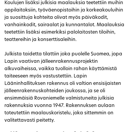
Koulujen lisäksi julkisia maalauksia teetettiin muihin
oppilaitoksiin, työväenopistoihin ja korkeakouluihin
ja suosittuja kohteita olivat myös päiväkodit,
vanhainkodit, sairaalat ja kunnantalot. Maalauksia
teetettiin lisäksi esimerkiksi palolaitosten tiloihin,
teattereihin ja konserttisaleihin.
Julkista taidetta tilattiin joka puolelle Suomea, jopa
Lapin vaativan jälleenrakennusprojektin
alkuvaiheissa, vaikka tuolloin rahan käyttämistä
taiteeseen myös vastustettiin. Lapin
Lääninhallituksen rakennus oli valtion ensisijaisten
jälleenrakennuskohteiden joukossa, ja se oli
ensimmäisiä Rovaniemelle valmistuneita julkisia
rakennuksia vuonna 1947. Rakennuksen aulaan
toteutettiin maalauskoristelu, joka sittemmin on
valitettavasti peitetty.