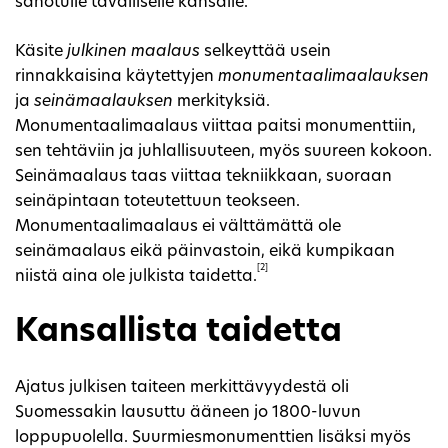
sanotulle tavalliselle kansalle.
Käsite
julkinen maalaus
selkeyttää usein
rinnakkaisina käytettyjen
monumentaalimaalauksen
ja
seinämaalauksen
merkityksiä.
Monumentaalimaalaus viittaa paitsi monumenttiin,
sen tehtäviin ja juhlallisuuteen, myös suureen kokoon.
Seinämaalaus taas viittaa tekniikkaan, suoraan
seinäpintaan toteutettuun teokseen.
Monumentaalimaalaus ei välttämättä ole
seinämaalaus eikä päinvastoin, eikä kumpikaan
[2]
niistä aina ole julkista taidetta.
Kansallista taidetta
Ajatus julkisen taiteen merkittävyydestä oli
Suomessakin lausuttu ääneen jo 1800-luvun
loppupuolella. Suurmiesmonumenttien lisäksi myös