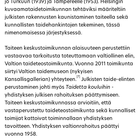
jo Turkuun (1939) ja Tampereelle (1953). Helsingin
kuvaamataidetoimikunnan tehtäviksi määriteltiin
julkisten rakennusten kaunistaminen taiteella sekä
kunnallisten taidehankintojen tekeminen, tässä
nimenomaisessa järjestyksessä.
Taiteen keskustoimikunnan alaisuuteen perustettiin
vastaavaa tarkoitusta toteuttamaan valtiollinen elin,
Valtion taideteostoimikunta. Vuonna 2011 toimikunta
siirtyi Valtion taidemuseon (nykyisen
[7]
Kansallisgallerian) yhteyteen.
Julkisten taide-elinten
perustaminen johti myös
Taidetta kouluihin
-
yhdistyksen julkisen rahoituksen päättymiseen.
Taiteen keskustoimikunnassa arvioitiin, että
vastaperustettu taideteostoimikunta sekä kunnalliset
toimijat kattoivat toiminnallaan yhdistyksen
tavoitteen. Yhdistyksen valtionrahoitus päättyi
vuonna 1958.