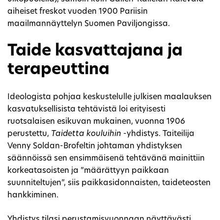
aiheiset freskot vuoden 1900 Pariisin
maailmannäyttelyn Suomen Paviljongissa.
Taide kasvattajana ja
terapeuttina
Ideologista pohjaa keskustelulle julkisen maalauksen
kasvatuksellisista tehtävistä loi erityisesti
ruotsalaisen esikuvan mukainen, vuonna 1906
perustettu,
Taidetta kouluihin
-yhdistys. Taiteilija
Venny Soldan-Brofeltin johtaman yhdistyksen
säännöissä sen ensimmäisenä tehtävänä mainittiin
korkeatasoisten ja ”määrättyyn paikkaan
suunniteltujen”, siis paikkasidonnaisten, taideteosten
hankkiminen.
Yhdistys tilasi perustamisvuonnaan näyttävästi