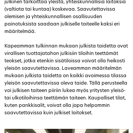
julkinen tarkoittaa yleistä, yhteiskunnallisia laitoksia
(valtiota tai kuntaa) koskevaa. Saavutettavissa
olemisen ja yhteiskunnallisen osallisuuden
painotuksista saadaan julkiselle taiteelle kaksi eri
määritelmää.
Kapeamman tulkinnan mukaan julkista taidetta ovat
virallisen tuottajatahon julkisiin tiloihin teettämät
teokset, jotka etenkin sisätiloissa voivat olla heikosti
yleisön saavutettavissa. Laveamman määritelmän
mukaan julkista taidetta on kaikki avoimessa tilassa
yleisön saavutettavissa oleva taide. Tällä perusteella
voi julkisen taiteen piiriin lukea myös yritysten yleisö-
tai ulkotiloihinsa teettämän taiteen. Kaupalliset tilat,
kuten pankkisalit, voivat olla jopa helpommin
saavutettavissa kuin julkiset laitokset.