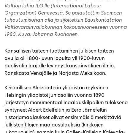
Valtion lahja ILO:lle (International Labour
Organzation) Genevessä. Se palautettiin Suomeen
tuhoutumisuhan alla ja sijoitettiin Eduskuntatalon
Valtiovarainvaliokunnan kokoushuoneeseen vuonna
1980. Kuva: Johanna Ruohonen.
Kansallisen taiteen tuottaminen julkisen taiteen
avulla oli 1800-luvun lopulta yli 1900-luvun
puolivälin laajalle levinnyt kansainvälinen ilmiö,
Ranskasta Venäjälle ja Norjasta Meksikoon.
Keisarillisen Aleksanterin yliopiston (nykyinen
Helsingin yliopisto) juhlasaliin vuonna 1890
järjestetyn monumentaalimaalauskilpailun tuloksena
syntyneet Albert Edelfeltin ja Eero Järnefeltin
historiamaalaukset olivat ensimmäisiä merkittäviä
julkisten tilojen maalaustilauksia (kirkkojen
ulkopuolella), samoin kuin Gallen-Kallelan Kalevala-