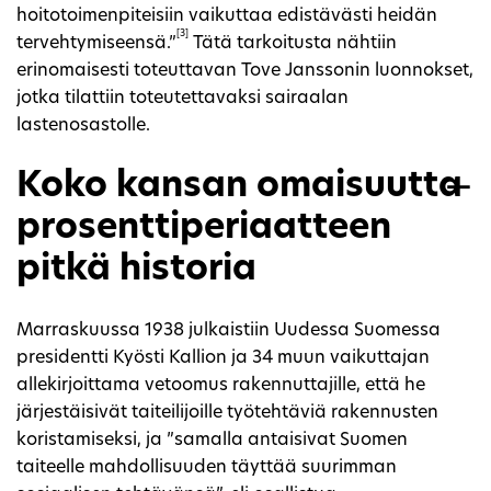
hoitotoimenpiteisiin vaikuttaa edistävästi heidän
[3]
tervehtymiseensä.”
Tätä tarkoitusta nähtiin
erinomaisesti toteuttavan Tove Janssonin luonnokset,
jotka tilattiin toteutettavaksi sairaalan
lastenosastolle.
Koko kansan omaisuutta ̶
prosenttiperiaatteen
pitkä historia
Marraskuussa 1938 julkaistiin Uudessa Suomessa
presidentti Kyösti Kallion ja 34 muun vaikuttajan
allekirjoittama vetoomus rakennuttajille, että he
järjestäisivät taiteilijoille työtehtäviä rakennusten
koristamiseksi, ja ”samalla antaisivat Suomen
taiteelle mahdollisuuden täyttää suurimman