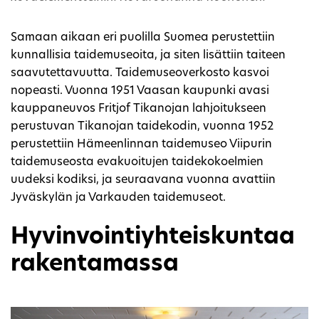
Samaan aikaan eri puolilla Suomea perustettiin
kunnallisia taidemuseoita, ja siten lisättiin taiteen
saavutettavuutta. Taidemuseoverkosto kasvoi
nopeasti. Vuonna 1951 Vaasan kaupunki avasi
kauppaneuvos Fritjof Tikanojan lahjoitukseen
perustuvan Tikanojan taidekodin, vuonna 1952
perustettiin Hämeenlinnan taidemuseo Viipurin
taidemuseosta evakuoitujen taidekokoelmien
uudeksi kodiksi, ja seuraavana vuonna avattiin
Jyväskylän ja Varkauden taidemuseot.
Hyvinvointiyhteiskuntaa
rakentamassa