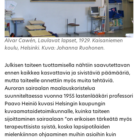
Alvar Cawén, Laulavat lapset, 1929. Kaisaniemen
koulu, Helsinki. Kuva: Johanna Ruohonen.
Julkisen taiteen tuottamisella nähtiin saavutettavan
ennen kaikkea kasvattavia ja sivistäviä päämääriä,
mutta taiteelle annettiin myös muita tehtäviä.
Auroran sairaalan maalauskoristelua
suunniteltaessa vuonna 1955 lastenlääkäri professori
Paavo Heiniö kuvasi Helsingin kaupungin
kuvaamataidetoimikunnalle, kuinka taiteen
sijoittaminen sairaalaan ”on erikoisen tärkeätä myös
terapeuttisista syistä, koska lapsipotilaiden
mielenkiinnon ohjaaminen muihin asioihin kuin