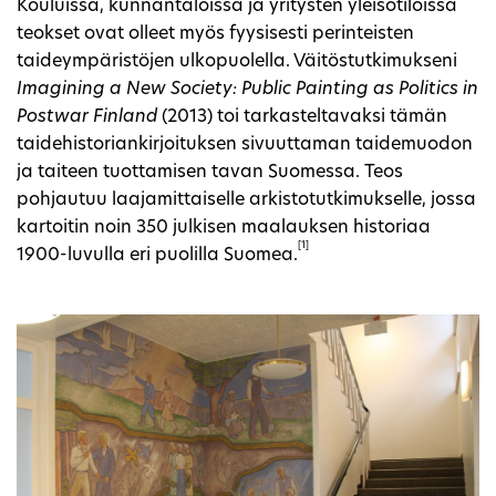
Kouluissa, kunnantaloissa ja yritysten yleisötiloissa
teokset ovat olleet myös fyysisesti perinteisten
taideympäristöjen ulkopuolella. Väitöstutkimukseni
Imagining a New Society: Public Painting as Politics in
Postwar Finland
(2013) toi tarkasteltavaksi tämän
taidehistoriankirjoituksen sivuuttaman taidemuodon
ja taiteen tuottamisen tavan Suomessa. Teos
pohjautuu laajamittaiselle arkistotutkimukselle, jossa
kartoitin noin 350 julkisen maalauksen historiaa
[1]
1900-luvulla eri puolilla Suomea.