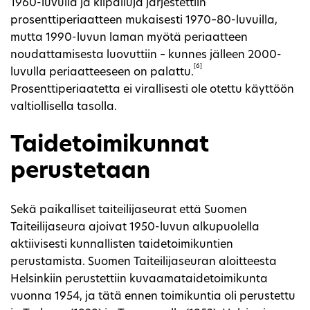
1960-luvulla ja kilpailuja järjestettiin
prosenttiperiaatteen mukaisesti 1970–80-luvuilla,
mutta 1990-luvun laman myötä periaatteen
noudattamisesta luovuttiin – kunnes jälleen 2000-
[6]
luvulla periaatteeseen on palattu.
Prosenttiperiaatetta ei virallisesti ole otettu käyttöön
valtiollisella tasolla.
Taidetoimikunnat
perustetaan
Sekä paikalliset taiteilijaseurat että Suomen
Taiteilijaseura ajoivat 1950-luvun alkupuolella
aktiivisesti kunnallisten taidetoimikuntien
perustamista. Suomen Taiteilijaseuran aloitteesta
Helsinkiin perustettiin kuvaamataidetoimikunta
vuonna 1954, ja tätä ennen toimikuntia oli perustettu