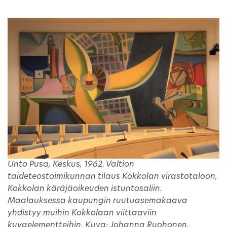
Unto Pusa, Keskus, 1962. Valtion
taideteostoimikunnan tilaus Kokkolan virastotaloon,
Kokkolan käräjäoikeuden istuntosaliin.
Maalauksessa kaupungin ruutuasemakaava
yhdistyy muihin Kokkolaan viittaaviin
kuvaelementteihin. Kuva: Johanna Ruohonen.