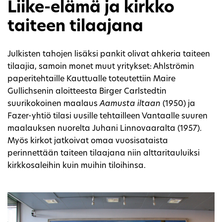
Liike-elämä ja kirkko
taiteen tilaajana
Julkisten tahojen lisäksi pankit olivat ahkeria taiteen
tilaajia, samoin monet muut yritykset: Ahlströmin
paperitehtaille Kauttualle toteutettiin Maire
Gullichsenin aloitteesta Birger Carlstedtin
suurikokoinen maalaus
Aamusta iltaan
(1950) ja
Fazer-yhtiö tilasi uusille tehtailleen Vantaalle suuren
maalauksen nuorelta Juhani Linnovaaralta (1957).
Myös kirkot jatkoivat omaa vuosisataista
perinnettään taiteen tilaajana niin alttaritauluiksi
kirkkosaleihin kuin muihin tiloihinsa.