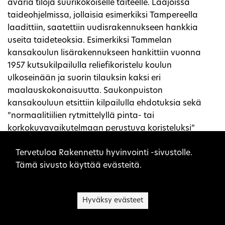
avaria tiloja suurikokoiselle taiteelle. Laajoissa
taideohjelmissa, jollaisia esimerkiksi Tampereella
laadittiin, saatettiin uudisrakennukseen hankkia
useita taideteoksia. Esimerkiksi Tammelan
kansakoulun lisärakennukseen hankittiin vuonna
1957 kutsukilpailulla reliefikoristelu koulun
ulkoseinään ja suorin tilauksin kaksi eri
maalauskokonaisuutta. Saukonpuiston
kansakouluun etsittiin kilpailulla ehdotuksia sekä
”normaalitiilien rytmittelyllä pinta- tai
korkokuvavaikutelmaan perustuva koristeluksi”
koulun ulkoseinään että porrashallin ”seinäpinnan
Sivuston evästeet
Tervetuloa Rakennettu hyvinvointi -sivustolle.
koristamiseen” maalauksella, jonka kaupunki
Tämä sivusto käyttää evästeitä.
toteuttaisi suunnitelman perusteella taiteilijan
[9]
valvonnassa.
Maalauskilpailun kaikki palkinnot
voitti Kimmo Kaivanto, jonka luonnos
Ystävämme
Hyväksy evästeet
toteutettiin vuonna 1959. Lisäksi kouluun sijoitettiin
Tauno Hämerannalta eri yhteydessä tilattu