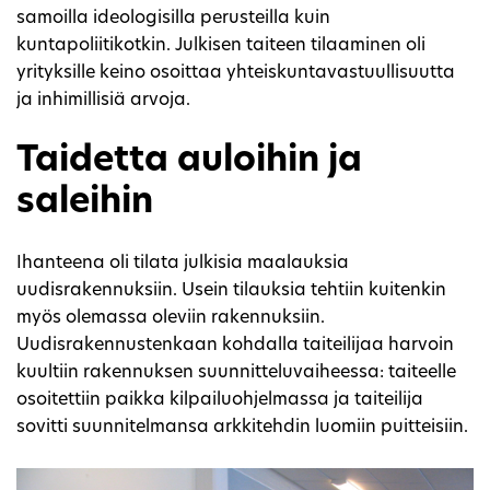
samoilla ideologisilla perusteilla kuin
kuntapoliitikotkin. Julkisen taiteen tilaaminen oli
yrityksille keino osoittaa yhteiskuntavastuullisuutta
ja inhimillisiä arvoja.
Taidetta auloihin ja
saleihin
Ihanteena oli tilata julkisia maalauksia
uudisrakennuksiin. Usein tilauksia tehtiin kuitenkin
myös olemassa oleviin rakennuksiin.
Uudisrakennustenkaan kohdalla taiteilijaa harvoin
kuultiin rakennuksen suunnitteluvaiheessa: taiteelle
osoitettiin paikka kilpailuohjelmassa ja taiteilija
sovitti suunnitelmansa arkkitehdin luomiin puitteisiin.