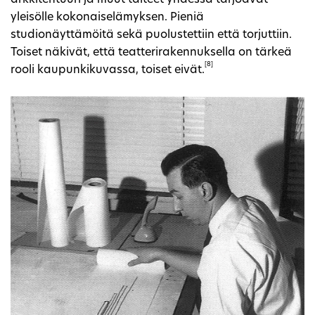
arkkitehtuuri ja muut taiteet yhdessä tarjoavat
yleisölle kokonaiselämyksen. Pieniä
studionäyttämöitä sekä puolustettiin että torjuttiin.
Toiset näkivät, että teatterirakennuksella on tärkeä
[8]
rooli kaupunkikuvassa, toiset eivät.