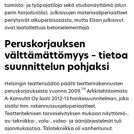
toimisto- ja työpajatiloja sekä studionäyttämö (alun
perin harjoitustila). Julkisivujen materiaaliperiaatteet
periytyivät alkuperäisosasta, mutta Elsan julkisivut
ovat laatoitettuja betonielementtejä.
Peruskorjauksen
välttämättömyys – tietoa
suunnittelun pohjaksi
Helsingin teatterisäätiö päätti teatterirakennusten
[19]
peruskorjauksesta vuonna 2009.
Arkkitehtitoimisto
A-Konsultit Oy laati 2012-13 hankesuunnitelman, joka
sisälsi mm. rakennussuojeluperiaatteet.
Teatteriteknisen tarveselvityksen mukaan näyttämö-,
av-tekniikka-, valo-, video- ja äänijärjestelmät tuli
ajanmukaistaa. Talotekniikka oli vanhentunut.