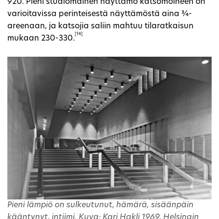
920. Pieni studiomainen näyttämö katsomoineen on
varioitavissa perinteisestä näyttämöstä aina ¾-
areenaan, ja katsojia saliin mahtuu tilaratkaisun
[14]
mukaan 230-330.
Pieni lämpiö on sulkeutunut, hämärä, sisäänpäin
kääntynyt, intiimi. Kuva: Kari Hakli 1969, Helsingin