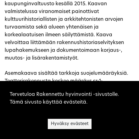
kaupunginvaltuusto kesällä 2015. Kaavan
valmistelussa viranomaiset painottivat
kulttuurihistoriallisten ja arkkitehtonisten arvojen
turvaamista sekä alueen yhtenäisen ja
korkealaatuisen ilmeen säilyttämistä. Kaava
velvoittaa liittämään rakennushistoriaselvityksen
lupahakemukseen ja dokumentoimaan korjaus-,
muutos- ja lisärakentamistyöt.
Asemakaava sisältää tarkkoja suojelumääräyksiä.
Teatterirakennusta koskee määräys sr-1:
”Korjaamisen lähtökohtana tulee olla rakennuksen
Sivuston evästeet
Tervetuloa Rakennettu hyvinvointi -sivustolle.
alkuperäisten rakenteiden ja rakennusosien,
Tämä sivusto käyttää evästeitä.
vesikaton, julkisivujen, lasiseinien ja ikkunoiden, ulko-
ovien, valaisimien sekä niiden yksityiskohtien,
materiaalien ja värien säilyttäminen. Yleisötiloissa
Hyväksy evästeet
korjaamisen lähtökohtana tulee olla tilarakenteen ja
-hierarkian sekä alkuperäisten rakenteiden,