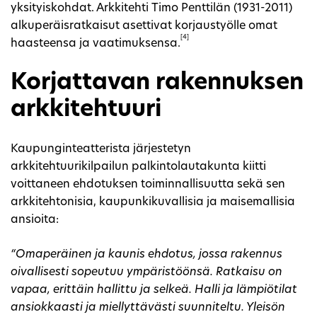
yksityiskohdat. Arkkitehti Timo Penttilän (1931-2011)
alkuperäisratkaisut asettivat korjaustyölle omat
[4]
haasteensa ja vaatimuksensa.
Korjattavan rakennuksen
arkkitehtuuri
Kaupunginteatterista järjestetyn
arkkitehtuurikilpailun palkintolautakunta kiitti
voittaneen ehdotuksen toiminnallisuutta sekä sen
arkkitehtonisia, kaupunkikuvallisia ja maisemallisia
ansioita:
“Omaperäinen ja kaunis ehdotus, jossa rakennus
oivallisesti sopeutuu ympäristöönsä. Ratkaisu on
vapaa, erittäin hallittu ja selkeä. Halli ja lämpiötilat
ansiokkaasti ja miellyttävästi suunniteltu. Yleisön