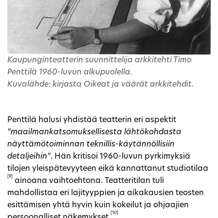
Kaupunginteatterin suunnittelija arkkitehti Timo
Penttilä 1960-luvun alkupuolella.
Kuvalähde: kirjasta Oikeat ja väärät arkkitehdit.
Penttilä halusi yhdistää teatterin eri aspektit
”maailmankatsomuksellisesta lähtökohdasta
näyttämötoiminnan teknillis-käytännöllisiin
detaljeihin”
. Hän kritisoi 1960-luvun pyrkimyksiä
tilojen yleispätevyyteen eikä kannattanut studiotilaa
[9]
ainoana vaihtoehtona. Teatteritilan tuli
mahdollistaa eri lajityyppien ja aikakausien teosten
esittämisen yhtä hyvin kuin kokeilut ja ohjaajien
[10]
persoonalliset näkemykset.