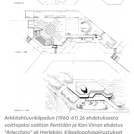
Arkkitehtuurikilpailun (1960-61) 26 ehdotuksesta
voittajaksi valittiin Penttilän ja Kari Virran ehdotus
”Arlecchino” eli Harlekiini. Kilpailupohjapiirustukset