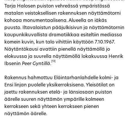
Tarja Halosen puiston vehreässä ympäristössä
matalan veistoksellisen rakennuksen näyttämötorni
kohoaa monumentaalisena. Alueella on iäkäs
puusto. Iltavalaistun pääjulkisivun ja näyttämötornin
kaupunkikuvallista dramatiikkaa esiteltiin mediassa
komein kuvin, kun talo vihittiin käyttöön 7.10.1967.
Näytäntökausi avattiin pienellä näyttämöllä jo
elokuussa ja suurella näyttämöllä lokakuussa Henrik
[13]
Ibsenin
Peer Gyntillä
.
Rakennus hahmottuu Eläintarhanlahdelle kolmi- ja
Ensi linjan puolelle yksikerroksisena. Yleisötilat on
jaettu rakennuksen etelä- ja länsiosaan puiston
äärelle suuren näyttämön ympärille kolmeen
kerrokseen sekä yhteen kerrokseen pienen
näyttämön äärelle.