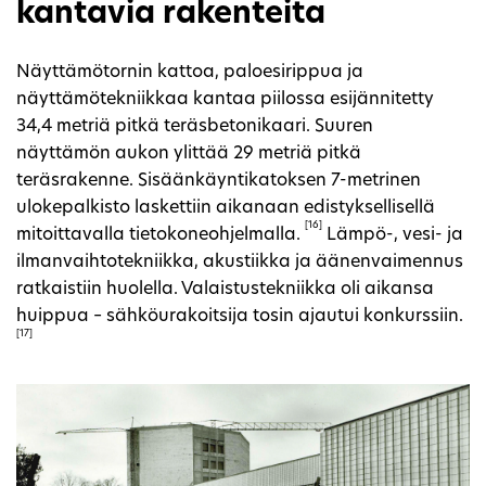
kantavia rakenteita
Näyttämötornin kattoa, paloesirippua ja
näyttämötekniikkaa kantaa piilossa esijännitetty
34,4 metriä pitkä teräsbetonikaari. Suuren
näyttämön aukon ylittää 29 metriä pitkä
teräsrakenne. Sisäänkäyntikatoksen 7-metrinen
ulokepalkisto laskettiin aikanaan edistyksellisellä
[16]
mitoittavalla tietokoneohjelmalla.
Lämpö-, vesi- ja
ilmanvaihtotekniikka, akustiikka ja äänenvaimennus
ratkaistiin huolella. Valaistustekniikka oli aikansa
huippua – sähköurakoitsija tosin ajautui konkurssiin.
[17]