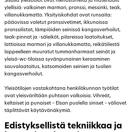
Sisällä yleisötilat ovat hienostuneita ja materiaalit
ylellisiä: valkoinen marmori, pronssi, messinki, teak,
villanukkamatto. Yksityiskohdat ovat runsaita:
pääovissa valetut pronssivetimet, ikkunoissa
pronssilistat, lämpiöiden seinissä kangasverhoilut,
teak-pinnat ja -säleiköt, pilareissa laatoitukset,
lattioissa marmori ja villanukkamatto, reikätiilestä
lappeelleen muuratut tummanharmaat seinät ja
yleisö-wc-tiloissa syvänpunainen keraaminen
sauvalaatoitus, katsomoiden seinien ja tuolien
kangasverhoilut.
Yleisötilojen vastakohtana henkilökunnan työtilat
ovat yleisväriltään puhtaan valkoisia. Vihreät,
keltaiset ja punaiset – Elsan puolella siniset – väliovet
täplittävät käytävänäkymiä.
Edistyksellistä tekniikkaa ja