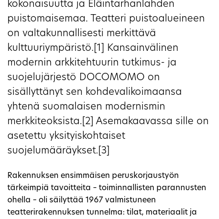
kokonaisuutta ja Eläintarhanlahden
puistomaisemaa. Teatteri puistoalueineen
on valtakunnallisesti merkittävä
kulttuuriympäristö.[1] Kansainvälinen
modernin arkkitehtuurin tutkimus- ja
suojelujärjestö DOCOMOMO on
sisällyttänyt sen kohdevalikoimaansa
yhtenä suomalaisen modernismin
merkkiteoksista.[2] Asemakaavassa sille on
asetettu yksityiskohtaiset
suojelumääräykset.[3]
Rakennuksen ensimmäisen peruskorjaustyön
tärkeimpiä tavoitteita – toiminnallisten parannusten
ohella – oli säilyttää 1967 valmistuneen
teatterirakennuksen tunnelma: tilat, materiaalit ja