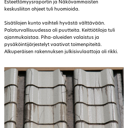
Esteettömyysraportin ja Näkövammaisten
keskusliiton ohjeet tuli huomioida.
Sisätilojen kunto vaihteli hyvästä välttävään.
Paloturvallisuudessa oli puutteita. Keittiötiloja tuli
ajanmukaistaa. Piha-alueiden valaistus ja
pysäköintijärjestelyt vaativat toimenpiteitä.
Alkuperäisen rakennuksen julkisivulaattoja oli rikki.