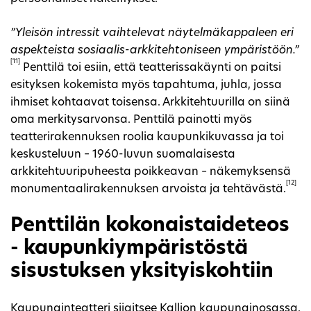
”Yleisön intressit vaihtelevat näytelmäkappaleen eri
aspekteista sosiaalis-arkkitehtoniseen ympäristöön.”
[11]
Penttilä toi esiin, että teatterissakäynti on paitsi
esityksen kokemista myös tapahtuma, juhla, jossa
ihmiset kohtaavat toisensa. Arkkitehtuurilla on siinä
oma merkitysarvonsa. Penttilä painotti myös
teatterirakennuksen roolia kaupunkikuvassa ja toi
keskusteluun – 1960-luvun suomalaisesta
arkkitehtuuripuheesta poikkeavan – näkemyksensä
[12]
monumentaalirakennuksen arvoista ja tehtävästä.
Penttilän kokonaistaideteos
- kaupunkiympäristöstä
sisustuksen yksityiskohtiin
Kaupunginteatteri sijaitsee Kallion kaupunginosassa.