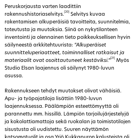
Peruskorjausta varten laadittiin
[20]
rakennushistoriaselvitys.
Selvitys kuvaa
rakentamisen alkuperäisiä tavoitteita, suunnitelmia,
toteutusta ja muutoksia. Siinä on nykytilanteen
inventointi ja olennainen tieto poikkeuksellisen hyvin
säilyneestä arkkitehtuurista:
”Alkuperäiset
suunnitteluperiaatteet, toiminnalliset ratkaisut ja
[21]
materiaalit ovat osoittautuneet kestäviksi.”
Myös
Studio Elsan laajennus oli säilynyt 1980-luvun
asussa.
Rakennukseen tehdyt muutokset olivat vähäisiä.
Apu- ja työpajatiloja lisättiin 1980-luvun
laajennuksessa. Päälämpiön esteettömyyttä oli
parannettu mm. hissillä. Lämpiön tarjoilujärjestelyjä
ja kokolattiamattoja sekä ruokalan ja toimistotilojen
sisustusta oli uudistettu. Suuren näyttämön
katsomotuolit ja osa Yrjö Kukkapuron kalusteista oli