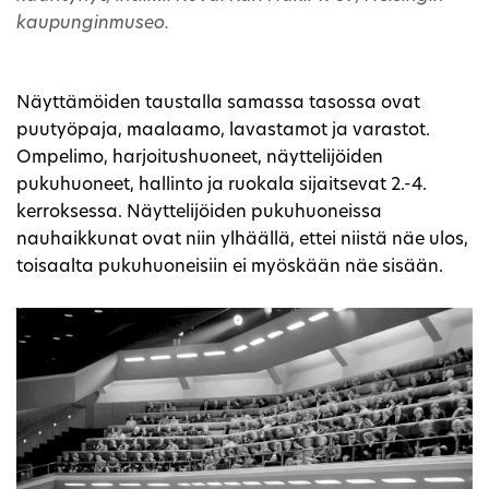
kaupunginmuseo.
Näyttämöiden taustalla samassa tasossa ovat
puutyöpaja, maalaamo, lavastamot ja varastot.
Ompelimo, harjoitushuoneet, näyttelijöiden
pukuhuoneet, hallinto ja ruokala sijaitsevat 2.-4.
kerroksessa. Näyttelijöiden pukuhuoneissa
nauhaikkunat ovat niin ylhäällä, ettei niistä näe ulos,
toisaalta pukuhuoneisiin ei myöskään näe sisään.