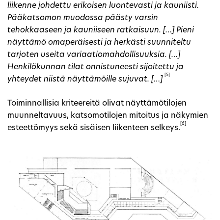
liikenne johdettu erikoisen luontevasti ja kauniisti.
Pääkatsomon muodossa päästy varsin
tehokkaaseen ja kauniiseen ratkaisuun. […] Pieni
näyttämö omaperäisesti ja herkästi suunniteltu
tarjoten useita variaatiomahdollisuuksia. […]
Henkilökunnan tilat onnistuneesti sijoitettu ja
[5]
yhteydet niistä näyttämöille sujuvat. […]
Toiminnallisia kriteereitä olivat näyttämötilojen
muunneltavuus, katsomotilojen mitoitus ja näkymien
[6]
esteettömyys sekä sisäisen liikenteen selkeys.