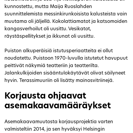
kunnostettu, mutta Maija Ruoslahden
suunnittelemista messinkirunkoisista kalusteista vain
muutama oli jäljellä. Kokolattiamatot ja katsomoiden
kangasverhoilut oli uusittu. Vesikatot,
räystäspellitykset ja ikkunat oli uusittu.
Puiston alkuperäisiä istutusperiaatteita ei ollut
noudatettu. Puistoon 1970-luvulla istutetut havupuut
peittivät näkymiä teatteriin ja teatterilta.
Jalankulkijoiden sisääntulokäytävät olivat säilyneet
hyvin. Terassimuuriin oli lisätty mainosvitriinejä.
Korjausta ohjaavat
asemakaavamääräykset
Asemakaavamuutosta korjausprojektia varten
valmisteltiin 2014, ja sen hyväksyi Helsingin