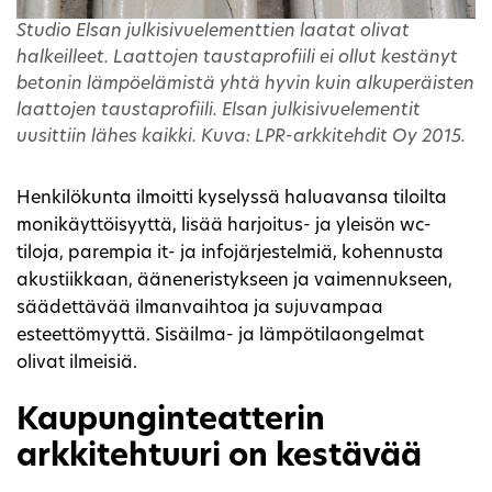
Studio Elsan julkisivuelementtien laatat olivat
halkeilleet. Laattojen taustaprofiili ei ollut kestänyt
betonin lämpöelämistä yhtä hyvin kuin alkuperäisten
laattojen taustaprofiili. Elsan julkisivuelementit
uusittiin lähes kaikki. Kuva: LPR-arkkitehdit Oy 2015.
Henkilökunta ilmoitti kyselyssä haluavansa tiloilta
monikäyttöisyyttä, lisää harjoitus- ja yleisön wc-
tiloja, parempia it- ja infojärjestelmiä, kohennusta
akustiikkaan, ääneneristykseen ja vaimennukseen,
säädettävää ilmanvaihtoa ja sujuvampaa
esteettömyyttä. Sisäilma- ja lämpötilaongelmat
olivat ilmeisiä.
Kaupunginteatterin
arkkitehtuuri on kestävää