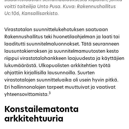
voitti taiteilija Unto Pusa. Kuva: Rakennushallitus
Uc:106, Kansallisarkisto.
Virastotalon suunnittelukehotuksen saatuaan
Rakennushallitus teki huonetilaohjelman ja laati tai
laaditutti suunnitelmaluonnokset. Tätä seuranneen
lausuntokierroksen ja suunnitelmamuutosten kesto
riippui virastotalohankkeen laajuudesta ja käyttäjien
lukumäärästä. Ulkopuolisten arkkitehtien työtä
ohjattiin kirjallisilla lausunnoilla. Suurten
virastotalojen suunnitteluaika oli usein hyvin pitkä.
Eri hallinnonalojen tarpeet muuttuivat ja vaativat
3
yhteensovittamista.
Konstailematonta
arkkitehtuuria