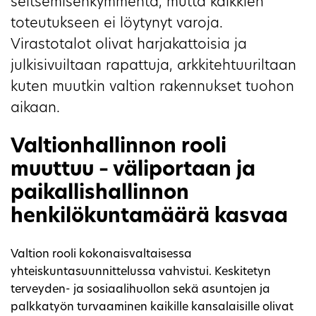
seitsemisenkymmentä, mutta kaikkien
toteutukseen ei löytynyt varoja.
Virastotalot olivat harjakattoisia ja
julkisivuiltaan rapattuja, arkkitehtuuriltaan
kuten muutkin valtion rakennukset tuohon
aikaan.
Valtionhallinnon rooli
muuttuu – väliportaan ja
paikallishallinnon
henkilökuntamäärä kasvaa
Valtion rooli kokonaisvaltaisessa
yhteiskuntasuunnittelussa vahvistui. Keskitetyn
terveyden- ja sosiaalihuollon sekä asuntojen ja
palkkatyön turvaaminen kaikille kansalaisille olivat