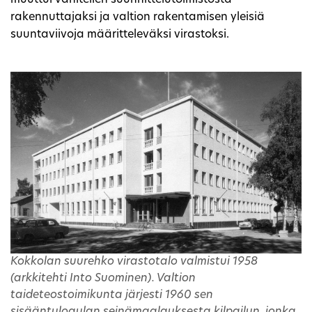
rakennuttajaksi ja valtion rakentamisen yleisiä
suuntaviivoja määritteleväksi virastoksi.
Kokkolan suurehko virastotalo valmistui 1958
(arkkitehti Into Suominen). Valtion
taideteostoimikunta järjesti 1960 sen
sisääntuloaulan seinämaalauksesta kilpailun, jonka