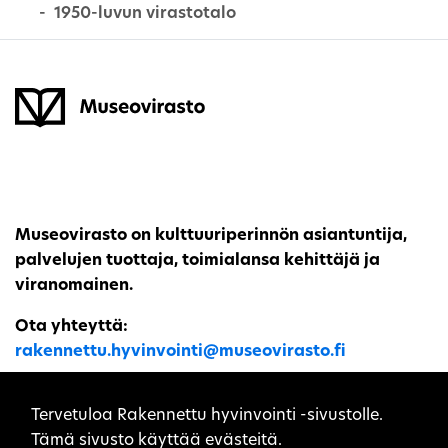
1950-luvun virastotalo
Museovirasto on kulttuuriperinnön asiantuntija,
palvelujen tuottaja, toimialansa kehittäjä ja
viranomainen.
Ota yhteyttä:
rakennettu.hyvinvointi@museovirasto.fi
Sivuston evästeet
Tervetuloa Rakennettu hyvinvointi -sivustolle.
Tämä sivusto käyttää evästeitä.