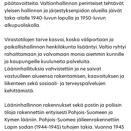
päätavoitteita. Valtionhallinnon perinteiset tehtävät
yleisen hallinnon ja järjestyksenpidon alueilla jäivät
taka-alalle 1940-luvun lopulla ja 1950-luvun
alkupuoliskolla.
Virastotilojen tarve kasvoi, koska väliportaan ja
paikallishallinnon henkilökunta lisääntyi. Valtio ryhtyi
rahoittamaan ja valvomaan monia aiemmin kunnille
ja kaupungeille kuuluneita palveluita.
Lääninhallituksia vahvistettiin ja ne saivat
vastuulleen alueensa rakentamisen, kaavoituksen ja
liikenteen sekä sosiaali- ja terveyspalvelujen
kehittämistä.
Lääninhallinnon rakennukset sekä postin ja poliisin
tiloja rakennettiin erityisesti Pohjois-Suomeen ja
Kymen lääniin. Pohjois-Suomea jälleenrakennettiin
Lapin sodan (1944–1945) tuhojen takia. Vuonna 1945