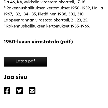
Da:46, KA; Mikkelin virastotalokortteli, 17–18.
4
Rakennushallituksen kertomukset 1950–1959; Halila
1967, 132, 134–135; Pietiäinen 1988, 302, 310;
Lappeenrannan virastotalokortteli, 21, 23, 25.
5
Rakennushallituksen kertomukset 1955–1969.
1950-luvun virastotalo (pdf)
Lataa pdf
Jaa sivu
Jaa sivu palvelussa Facebook
Jaa sivu palvelussa Twitter
Jaa sivu palvelussa Email