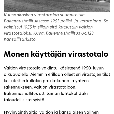
Kuusankosken virastotaloa suunniteltiin
Rakennushallituksessa 1953 poliisi- ja verotalona. Se
valmistui 1955 ja silloin sitä kutsuttiin valtion
virastotaloksi. Kuva: Rakennushallitus Uc:123,
Kansallisarkisto.
Monen käyttäjän virastotalo
Valtion virastotalo vakiintui käsitteenä 1950-luvun
alkupuolella. Aiemmin erillään olleet eri virastojen tilat
keskitettiin kullakin paikkakunnalla yhteen
rakennukseen, valtion virastotaloon.
Rakennushallitus otti tämän lähtökohdaksi
taloudellisista syistä.
Hyvinvointivaltio, valtion ja kansalaisen välinen