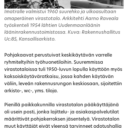
Imatralle valmistui 1960 suurehko ja ulkoasultaan
omaperäinen virastotalo. Arkkitehti Aarno Raveala
työskenteli 1954 lähtien Uudenmaanläänin
lääninrakennustoimistossa. Kuva: Rakennushallitus
Uc:85, Kansallisarkisto.
Pohjakaavat perustuivat keskikäytävän varrelle
ryhmiteltyihin työhuonetiloihin. Suuremmissa
virastotaloissa tuli 1950-luvun lopulla käyttöön myös
kaksoiskäytäväratkaisu, jossa kahden käytävän
väliin, leveän rakennusrungon keskiosaan, sijoitettiin
arkisto-, wc-, yms. tiloja.
Pienillä paikkakunnilla virastotalon pääkäyttäjänä
oli usein posti, jonka lajittelu- ja asiakaspalvelutilat
määrittivät pohjakerroksen jäsentelyä. Virastotalon
muut käyttäjät eivät yleensä tarvinneet odotushallia