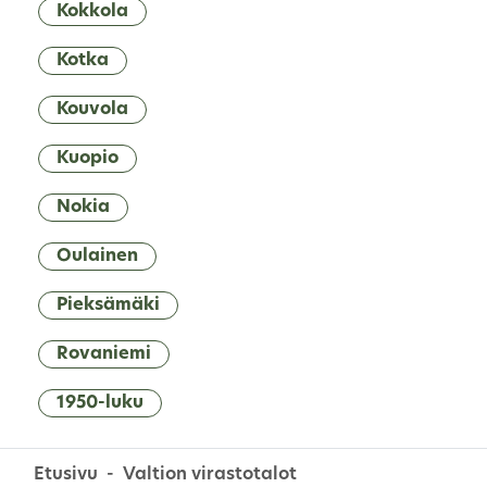
Kokkola
Kotka
Kouvola
Kuopio
Nokia
Oulainen
Pieksämäki
Rovaniemi
1950-luku
Etusivu
Valtion virastotalot