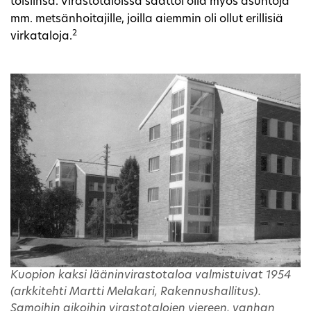
toisiinsa. Virastotaloissa saattoi olla myös asuntoja
mm. metsänhoitajille, joilla aiemmin oli ollut erillisiä
2
virkataloja.
Kuopion kaksi lääninvirastotaloa valmistuivat 1954
(arkkitehti Martti Melakari, Rakennushallitus).
Samoihin aikoihin virastotalojen viereen, vanhan