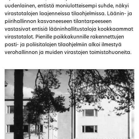
uudenlainen, entistä moniulotteisempi suhde, näkyi
virastotalojen laajenneissa tilaohjelmissa. Läänin- ja
piirihallinnon kasvaneeseen tilantarpeeseen
vastasivat entisiä lääninhallitustaloja kookkaammat
virastotalot. Pienille paikkakunnille rakennettujen
posti- ja poliisitalojen tilaohjelmiin alkoi ilmestyä
verohallinnon ja muiden virastojen toimistohuoneita.