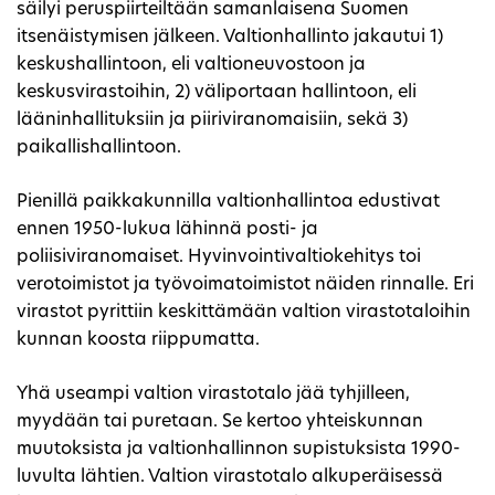
säilyi peruspiirteiltään samanlaisena Suomen
itsenäistymisen jälkeen. Valtionhallinto jakautui 1)
keskushallintoon, eli valtioneuvostoon ja
keskusvirastoihin, 2) väliportaan hallintoon, eli
lääninhallituksiin ja piiriviranomaisiin, sekä 3)
paikallishallintoon.
Pienillä paikkakunnilla valtionhallintoa edustivat
ennen 1950-lukua lähinnä posti- ja
poliisiviranomaiset. Hyvinvointivaltiokehitys toi
verotoimistot ja työvoimatoimistot näiden rinnalle. Eri
virastot pyrittiin keskittämään valtion virastotaloihin
kunnan koosta riippumatta.
Yhä useampi valtion virastotalo jää tyhjilleen,
myydään tai puretaan. Se kertoo yhteiskunnan
muutoksista ja valtionhallinnon supistuksista 1990-
luvulta lähtien. Valtion virastotalo alkuperäisessä