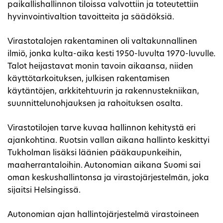
paikallishallinnon tiloissa valvottiin ja toteutettiin
hyvinvointivaltion tavoitteita ja säädöksiä.
Virastotalojen rakentaminen oli valtakunnallinen
ilmiö, jonka kulta-aika kesti 1950-luvulta 1970-luvulle.
Talot heijastavat monin tavoin aikaansa, niiden
käyttötarkoituksen, julkisen rakentamisen
käytäntöjen, arkkitehtuurin ja rakennustekniikan,
suunnittelunohjauksen ja rahoituksen osalta.
Virastotilojen tarve kuvaa hallinnon kehitystä eri
ajankohtina. Ruotsin vallan aikana hallinto keskittyi
Tukholman lisäksi läänien pääkaupunkeihin,
maaherrantaloihin. Autonomian aikana Suomi sai
oman keskushallintonsa ja virastojärjestelmän, joka
sijaitsi Helsingissä.
Autonomian ajan hallintojärjestelmä virastoineen