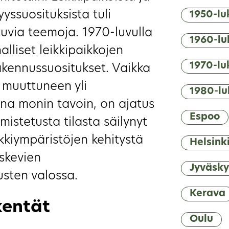
syyssuosituksista tuli
1950-lu
tuvia teemoja. 1970-luvulla
1960-lu
lliset leikkipaikkojen
1970-lu
kennussuositukset. Vaikka
t muuttuneen yli
1980-lu
ana monin tavoin, on ajatus
Espoo
omistetusta tilasta säilynyt
ikkiympäristöjen kehitystä
Helsink
oskevien
Jyväsky
usten valossa.
Kerava
kentät
Oulu