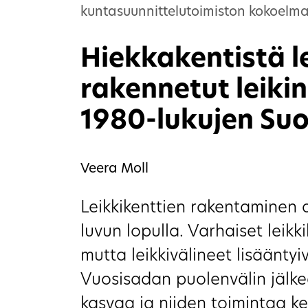
kuntasuunnittelutoimiston kokoelm
Hiekkakentistä le
rakennetut leiki
1980-lukujen Su
Veera Moll
Leikkikenttien rakentaminen 
luvun lopulla. Varhaiset leikki
mutta leikkivälineet lisäänty
Vuosisadan puolenvälin jälke
kasvaa ja niiden toimintaa keh