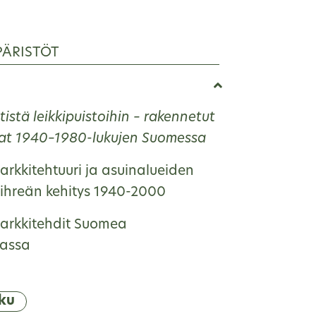
PÄRISTÖT
istä leikkipuistoihin – rakennetut
ikat 1940–1980-lukujen Suomessa
rkkitehtuuri ja asuinalueiden
ihreän kehitys 1940-2000
arkkitehdit Suomea
assa
ku