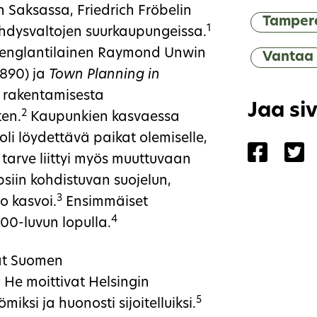
n Saksassa, Friedrich Fröbelin
Tamper
1
 Yhdysvaltojen suurkaupungeissa.
a englantilainen Raymond Unwin
Vantaa
890) ja
Town Planning in
en rakentamisesta
Jaa si
2
ten.
Kaupunkien kasvaessa
i löydettävä paikat olemiselle,
Jaa siv
Ja
en tarve liittyi myös muuttuvaan
siin kohdistuvan suojelun,
3
o kasvoi.
Ensimmäiset
4
800-luvun lopulla.
vät Suomen
 He moittivat Helsingin
5
ömiksi ja huonosti sijoitelluiksi.