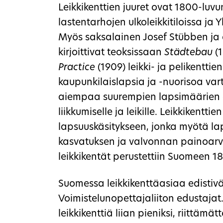
Leikkikenttien juuret ovat 1800-luvu
lastentarhojen ulkoleikkitiloissa ja
Myös saksalainen Josef Stübben j
kirjoittivat teoksissaan
Städtebau
(1
Practice
(1909) leikki- ja pelikentti
kaupunkilaislapsia ja -nuorisoa var
aiempaa suurempien lapsimäärien ol
liikkumiselle ja leikille. Leikkikentti
lapsuuskäsitykseen, jonka myötä lap
kasvatuksen ja valvonnan painoarv
leikkikentät perustettiin Suomeen 1
Suomessa leikkikenttäasiaa edisti
Voimistelunopettajaliiton edustajat.
leikkikenttiä liian pieniksi, riittämätt