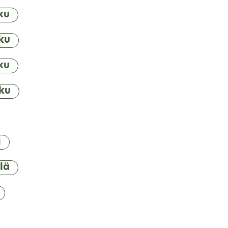
ku
ku
ku
ku
i
lä