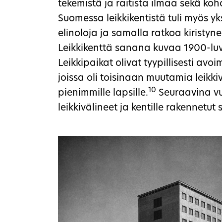
tekemistä ja raitista ilmaa sekä k
Suomessa leikkikentistä tuli myös y
elinoloja ja samalla ratkoa kiristynei
Leikkikenttä sanana kuvaa 1900-luv
Leikkipaikat olivat tyypillisesti avoi
joissa oli toisinaan muutamia leikki
10
pienimmille lapsille.
Seuraavina vu
leikkivälineet ja kentille rakennetut s