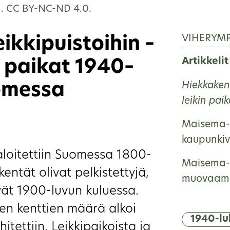
a. CC BY-NC-ND 4.0.
VIHERYM
ikkipuistoihin –
Artikkelit
n paikat 1940–
omessa
Hiekkakent
leikin pa
Maisema-a
kaupunkiv
aloitettiin Suomessa 1800-
Maisema-
kentät olivat pelkistettyjä,
muovaam
ivät 1900-luvun kuluessa.
en kenttien määrä alkoi
1940-lu
itettiin. Leikkipaikoista ja