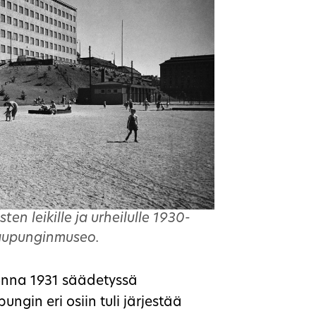
ten leikille ja urheilulle 1930-
 kaupunginmuseo.
uonna 1931 säädetyssä
ngin eri osiin tuli järjestää