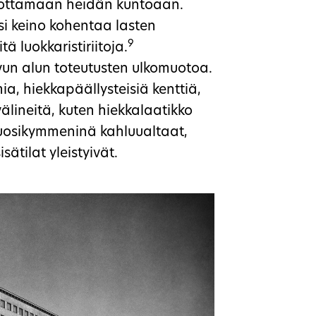
ohottamaan heidän kuntoaan.
ksi keino kohentaa lasten
9
tä luokkaristiriitoja.
un alun toteutusten ulkomuotoa.
mia, hiekkapäällysteisiä kenttiä,
välineitä, kuten hiekkalaatikko
osikymmeninä kahluualtaat,
isätilat yleistyivät.