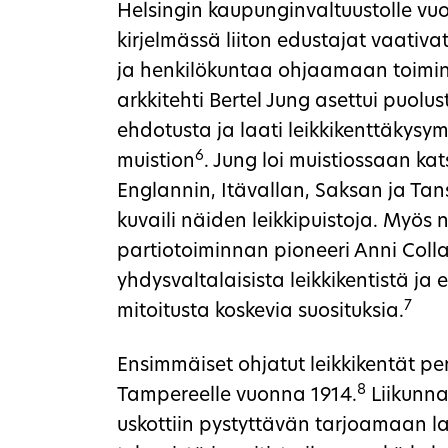
Helsingin kaupunginvaltuustolle v
kirjelmässä liiton edustajat vaativat
ja henkilökuntaa ohjaamaan toim
arkkitehti Bertel Jung asettui puol
ehdotusta ja laati leikkikenttäkysy
6
muistion
. Jung loi muistiossaan ka
Englannin, Itävallan, Saksan ja Tan
kuvaili näiden leikkipuistoja. Myös 
partiotoiminnan pioneeri Anni Collan 
yhdysvaltalaisista leikkikentistä ja es
7
mitoitusta koskevia suosituksia.
Ensimmäiset ohjatut leikkikentät peru
8
Tampereelle vuonna 1914.
Liikunna
uskottiin pystyttävän tarjoamaan l