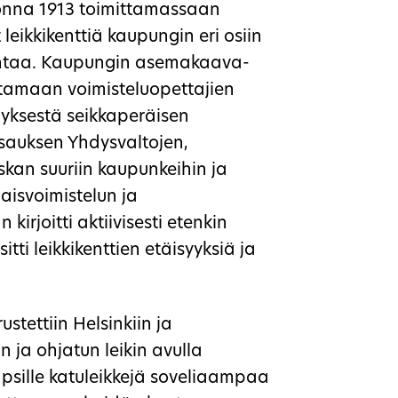
uonna 1913 toimittamassaan
 leikkikenttiä kaupungin eri osiin
intaa. Kaupungin asemakaava-
ustamaan voimisteluopettajien
myksestä seikkaperäisen
tsauksen Yhdysvaltojen,
skan suuriin kaupunkeihin ja
naisvoimistelun ja
kirjoitti aktiivisesti etenkin
itti leikkikenttien etäisyyksiä ja
stettiin Helsinkiin ja
n ja ohjatun leikin avulla
apsille katuleikkejä soveliaampaa