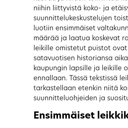
niihin liittyvistä koko- ja etäi
suunnittelukeskustelujen tois
luotiin ensimmäiset valtakunna
määrää ja laatua koskevat ra
leikille omistetut puistot ova
satavuotisen historiansa aik
kaupungin lapsille ja leikille 
ennallaan. Tässä tekstissä le
tarkastellaan etenkin niitä k
suunnitteluohjeiden ja suosit
Ensimmäiset leikki