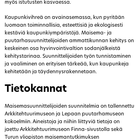
myös istutusten kasvaessa.
Kaupunkivihreä on avainasemassa, kun pyritään
luomaan toiminnallisia, esteettisiä ja ekologisesti
kestäviä kaupunkiympäristöjä. Maisema- ja
puutarhasuunnittelijoiden ammattikunnan kehitys on
keskeinen osa hyvinvointivaltion sodanjälkeistä
kehitystarinaa. Suunnittelijoiden työn tunnistaminen
ja vaaliminen on erityisen tärkeää, kun kaupunkeja
kehitetään ja täydennysrakennetaan.
Tietokannat
Maisemasuunnittelijoiden suunnitelmia on tallennettu
Arkkitehtuurimuseon ja Lepaan puutarhamuseon
kokoelmiin. Aineistoja ja niihin liittyviä tietoja on
jaettu Arkkitehtuurimuseon Finna-sivustolla sekä
Turun yliopiston maisemantutkimuksen