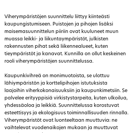
Viherympäristöjen suunnittelu liittyy kiinteästi
kaupungistumiseen. Puistojen ja pihojen lisäksi
maisemasuunnittelun piiriin ovat kuuluneet muun
muassa leikki- ja liikuntaympäristöt, julkisten
rakennusten pihat sekä liikennealueet, kuten
tieympäristöt ja kanavat. Kunnilla on ollut keskeinen
rooli viherympäristöjen suunnittelussa.
Kaupunkivihreä on monimuotoista, se ulottuu
lähiympäristön ja korttelipihojen istutuksista
laajoihin viherkokonaisuuksiin ja kaupunkimetsiin. Se
palvelee erityyppisiä virkistystarpeita, kuten ulkoilua,
yhdessäoloa ja leikkiä. Suunnittelussa korostuvat
esteettisyys ja ekologisuus toiminnallisuuden rinnalla.
Viherympäristöt ovat luonteeltaan muuttuvia: ne
vaihtelevat vuodenaikojen mukaan ja muuttuvat