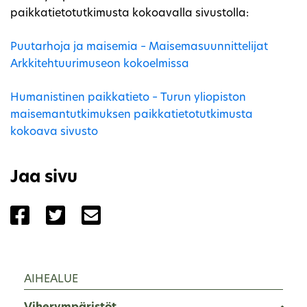
paikkatietotutkimusta kokoavalla sivustolla:
Puutarhoja ja maisemia – Maisemasuunnittelijat
Arkkitehtuurimuseon kokoelmissa
Humanistinen paikkatieto – Turun yliopiston
maisemantutkimuksen paikkatietotutkimusta
kokoava sivusto
Jaa sivu
Jaa sivu palvelussa Facebook
Jaa sivu palvelussa Twitter
Jaa sivu palvelussa Email
AIHEALUE