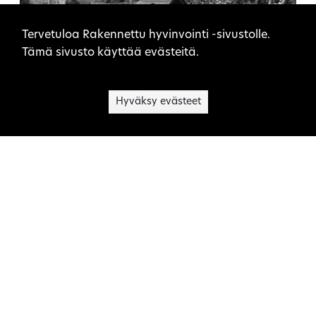
Sivuston evästeet
Tervetuloa Rakennettu hyvinvointi -sivustolle.
Tämä sivusto käyttää evästeitä.
Hyväksy evästeet
Hiekkakentistä leikkipuistoihin –
rakennetut leikin paikat 1940–
1980-lukujen Suomessa
VIHERYMPÄRISTÖT