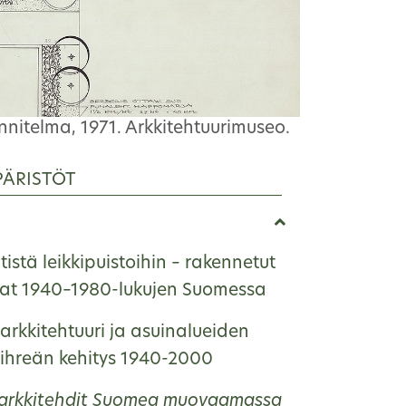
nnitelma, 1971. Arkkitehtuurimuseo.
PÄRISTÖT
istä leikkipuistoihin – rakennetut
ikat 1940–1980-lukujen Suomessa
rkkitehtuuri ja asuinalueiden
ihreän kehitys 1940-2000
arkkitehdit Suomea muovaamassa