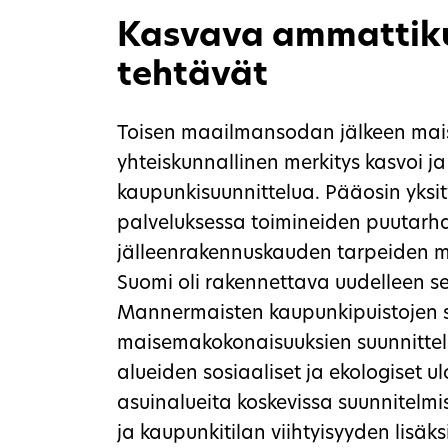
Kasvava ammattiku
tehtävät
Toisen maailmansodan jälkeen mai
yhteiskunnallinen merkitys kasvoi ja
kaupunkisuunnittelua. Pääosin yksit
palveluksessa toimineiden puutarha-
jälleenrakennuskauden tarpeiden my
Suomi oli rakennettava uudelleen sek
Mannermaisten kaupunkipuistojen su
maisemakokonaisuuksien suunnittelut
alueiden sosiaaliset ja ekologiset 
asuinalueita koskevissa suunnitelmis
ja kaupunkitilan viihtyisyyden lisä