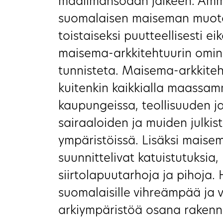
maailmansodan jälkeen. Amm
suomalaisen maiseman muoto
toistaiseksi puutteellisesti e
maisema-arkkitehtuurin ominai
tunnisteta. Maisema-arkkiteh
kuitenkin kaikkialla maassam
kaupungeissa, teollisuuden ja
sairaaloiden ja muiden julkist
ympäristöissä. Lisäksi maise
suunnittelivat katuistutuksia
siirtolapuutarhoja ja pihoja.
suomalaisille vihreämpää ja 
arkiympäristöä osana rakenne