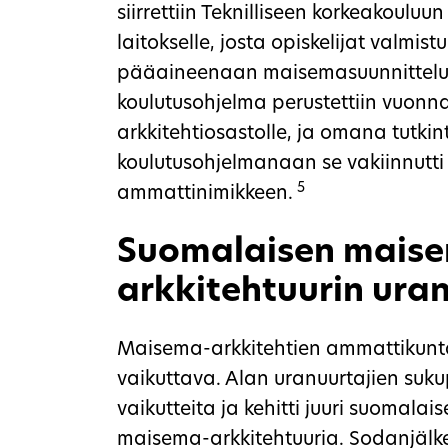
siirrettiin Teknilliseen korkeakoulu
laitokselle, josta opiskelijat valmist
pääaineenaan maisemasuunnittelu.
koulutusohjelma perustettiin vuonna
arkkitehtiosastolle, ja omana tutki
koulutusohjelmanaan se vakiinnutt
5
ammattinimikkeen.
Suomalaisen mais
arkkitehtuurin ura
Maisema-arkkitehtien ammattikunta o
vaikuttava. Alan uranuurtajien suku
vaikutteita ja kehitti juuri suomala
maisema-arkkitehtuuria. Sodanjälk