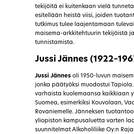
tekijöitä ei kuitenkaan vielä tunneta
esitellään heistä viisi, joiden tuotan
tutkimus tulee laajentamaan tulev
maisema-arkkitehtuurin tekijöistä 
tunnistamista.
Jussi Jännes (1922–196
Jussi Jännes
oli 1950-luvun maisema
jonka päätyöksi muodostui Tapiola.
varhaista kuolemaansa kaikkiaan yli
Suomea, esimerkiksi Kouvolaan, Va
Rovaniemelle. Jänneksen tuotanto
yliopiston kampusaluetta varten laa
suunnitelmat Alkoholiliike Oy:n Raja