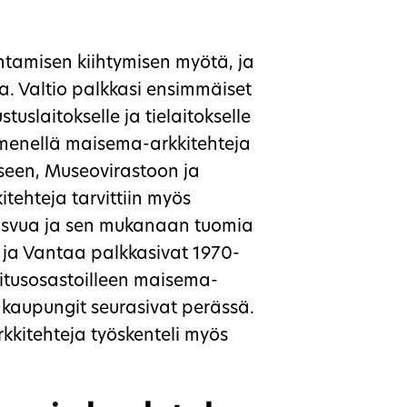
tamisen kiihtymisen myötä, ja
koja. Valtio palkkasi ensimmäiset
tuslaitokselle ja tielaitokselle
mmenellä maisema-arkkitehteja
kseen, Museovirastoon ja
ehteja tarvittiin myös
asvua ja sen mukanaan tuomia
 ja Vantaa palkkasivat 1970-
itusosastoilleen maisema-
t kaupungit seurasivat perässä.
kkitehteja työskenteli myös