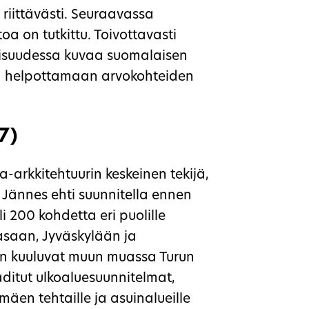
 riittävästi. Seuraavassa
toa on tutkittu. Toivottavasti
aisuudessa kuvaa suomalaisen
ja helpottamaan arvokohteiden
7)
-arkkitehtuurin keskeinen tekijä,
 Jännes ehti suunnitella ennen
 200 kohdetta eri puolille
asaan, Jyväskylään ja
on kuuluvat muun muassa Turun
ditut ulkoaluesuunnitelmat,
mäen tehtaille ja asuinalueille