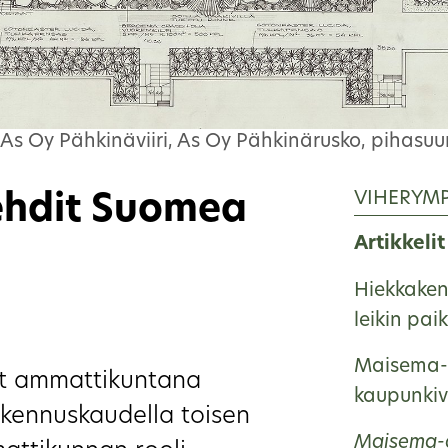
 As Oy Pähkinäviiri, As Oy Pähkinärusko, pihasuu
VIHERYM
ehdit Suomea
Artikkelit
Hiekkakent
leikin pa
Maisema-a
at ammattikuntana
kaupunkiv
rakennuskaudella toisen
Maisema-