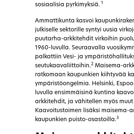
1
sosiaalisia pyrkimyksiä.
Ammattikunta kasvoi kaupunkiraken
julkiselle sektorille syntyi uusia vir
puutarha-arkkitehdit virkoihin puolus
1960-luvulla. Seuraavalla vuosiky
palkattiin Vesi- ja ympäristöhallitu
2
seutukaavaliittoihin.
Maisema-arkkit
ratkomaan kaupunkien kiihtyvää k
ympäristöongelmia. Helsinki, Espoo
luvulla ensimmäisinä kuntina kaavo
arkkitehdit, ja vähitellen myös muu
Kaavoitustoimen lisäksi maisema-ar
3
kaupunkien puisto-osastoilla.