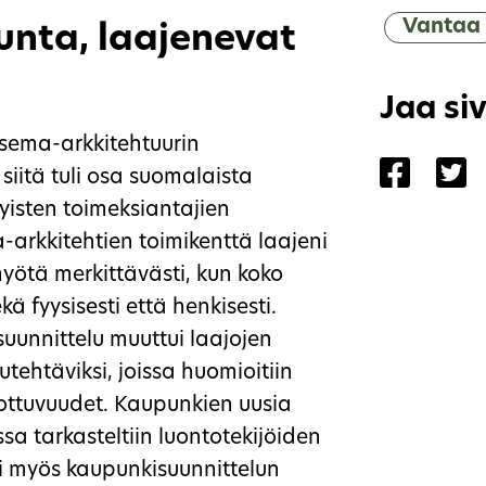
Vantaa
nta, laajenevat
Jaa si
sema-arkkitehtuurin
Jaa siv
Ja
 siitä tuli osa suomalaista
yisten toimeksiantajien
arkkitehtien toimikenttä laajeni
ötä merkittävästi, kun koko
ä fyysisesti että henkisesti.
unnittelu muuttui laajojen
ehtäviksi, joissa huomioitiin
ulottuvuudet. Kaupunkien uusia
sa tarkasteltiin luontotekijöiden
ksi myös kaupunkisuunnittelun