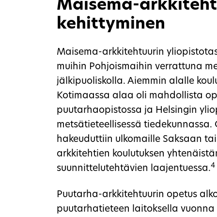
Maisema-arkkiteht
kehittyminen
Maisema-arkkitehtuurin yliopistota
muihin Pohjoismaihin verrattuna m
jälkipuoliskolla. Aiemmin alalle koul
Kotimaassa alaa oli mahdollista op
puutarhaopistossa ja Helsingin yli
metsätieteellisessä tiedekunnassa
hakeuduttiin ulkomaille Saksaan t
arkkitehtien koulutuksen yhtenäistäm
4
suunnittelutehtävien laajentuessa.
Puutarha-arkkitehtuurin opetus alko
puutarhatieteen laitoksella vuonna