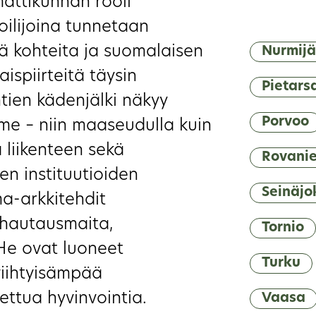
attikunnan rooli
ilijoina tunnetaan
ikä kohteita ja suomalaisen
Nurmijä
spiirteitä täysin
Pietars
tien kädenjälki näkyy
Porvoo
me – niin maaseudulla kuin
 liikenteen sekä
Rovani
en instituutioiden
Seinäjo
ma-arkkitehdit
, hautausmaita,
Tornio
 He ovat luoneet
Turku
viihtyisämpää
ttua hyvinvointia.
Vaasa