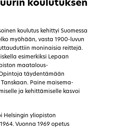
uurin koulutuksen
soinen koulutus kehittyi Suomessa
elko myöhään, vasta 1900-luvun
uttauduttiin moninaisia reittejä.
iskella esimerkiksi Lepaan
opiston maatalous-
. Opintoja täydentämään
ai Tanskaan. Paine maisema-
iselle ja kehittämiselle kasvoi
i Helsingin yliopiston
 1964. Vuonna 1969 opetus