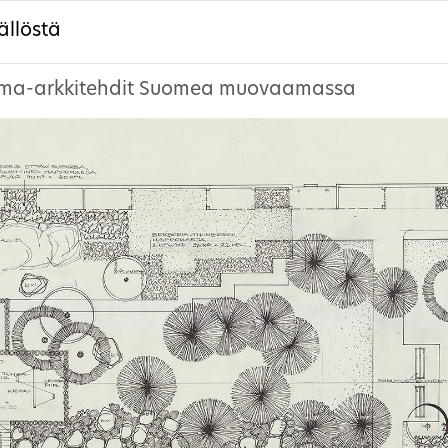
ällöstä
ma-arkkitehdit Suomea muovaamassa