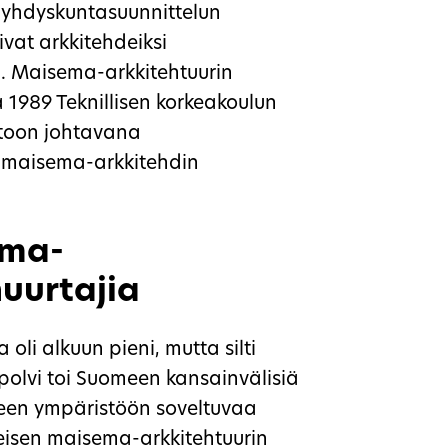
un yhdyskuntasuunnittelun
uivat arkkitehdeiksi
 Maisema-arkkitehtuurin
 1989 Teknillisen korkeakoulun
ntoon johtavana
i maisema-arkkitehdin
ema-
nuurtajia
li alkuun pieni, mutta silti
polvi toi Suomeen kansainvälisiä
iseen ympäristöön soveltuvaa
eisen maisema-arkkitehtuurin