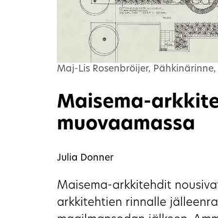
Maj-Lis Rosenbröijer, Pähkinärinne,
Maisema-arkkit
muovaamassa
Julia Donner
Maisema-arkkitehdit nousiv
arkkitehtien rinnalle jälleen