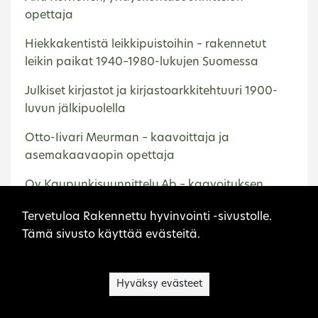
opettaja
Hiekkakentistä leikkipuistoihin – rakennetut
leikin paikat 1940–1980-lukujen Suomessa
Julkiset kirjastot ja kirjastoarkkitehtuuri 1900-
luvun jälkipuolella
Otto-Iivari Meurman – kaavoittaja ja
asemakaavaopin opettaja
Oy Kaupunkisuunnittelu Ab – kaavoituksen
konsultti
Sivuston evästeet
Tervetuloa Rakennettu hyvinvointi -sivustolle.
Tämä sivusto käyttää evästeitä.
Etusivu
Kerava
Hyväksy evästeet