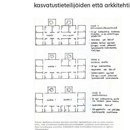
kasvatustieteilijöiden että arkkiteh