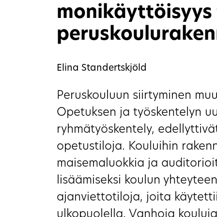
monikäyttöisyys 
peruskouluraken
Elina Standertskjöld
Peruskouluun siirtyminen muu
Opetuksen ja työskentelyn uu
ryhmätyöskentely, edellyttivät
opetustiloja. Kouluihin rakenn
maisemaluokkia ja auditorioi
lisäämiseksi koulun yhteyteen
ajanviettotiloja, joita käytetti
ulkopuolella. Vanhoja kouluja