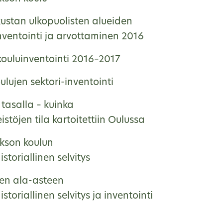
kustan ulkopuolisten alueiden
nventointi ja arvottaminen 2016
ouluinventointi 2016–2017
lujen sektori-inventointi
tasalla – kuinka
eistöjen tila kartoitettiin Oulussa
kson koulun
storiallinen selvitys
en ala-asteen
storiallinen selvitys ja inventointi