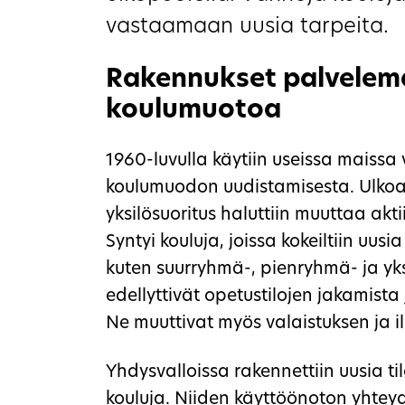
vastaamaan uusia tarpeita.
Rakennukset palvelem
koulumuotoa
1960-luvulla käytiin useissa maissa 
koulumuodon uudistamisesta. Ulko
yksilösuoritus haluttiin muuttaa akti
Syntyi kouluja, joissa kokeiltiin uus
kuten suurryhmä-, pienryhmä- ja yks
edellyttivät opetustilojen jakamista
Ne muuttivat myös valaistuksen ja 
Yhdysvalloissa rakennettiin uusia t
kouluja. Niiden käyttöönoton yhteyd