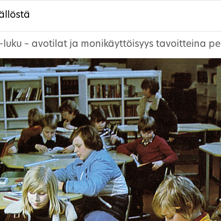
ällöstä
-luku – avotilat ja monikäyttöisyys tavoitteina p