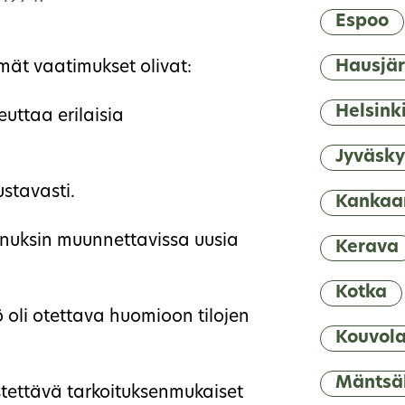
Espoo
Hausjär
mät vaatimukset olivat:
Helsink
euttaa erilaisia
Jyväsky
ustavasti.
Kankaa
tannuksin muunnettavissa uusia
Kerava
Kotka
ö oli otettava huomioon tilojen
Kouvol
Mäntsä
estettävä tarkoituksenmukaiset