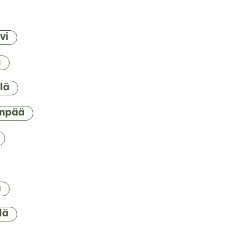
vi
i
lä
npää
a
lä