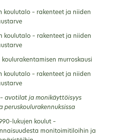
 koulutalo – rakenteet ja niiden
austarve
 koulutalo – rakenteet ja niiden
austarve
, koulurakentamisen murroskausi
 koulutalo – rakenteet ja niiden
austarve
– avotilat ja monikäyttöisyys
na peruskoulurakennuksissa
990-lukujen koulut –
nnaisuudesta monitoimitiloihin ja