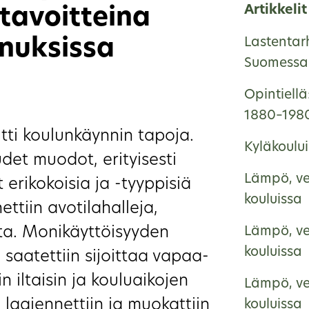
Artikkelit
tavoitteina
nuksissa
Lastentar
Suomessa 
Opintiellä
1880–198
tti koulunkäynnin tapoja.
Kyläkoulu
det muodot, erityisesti
Lämpö, ve
 erikokoisia ja -tyyppisiä
kouluissa
ettiin avotilahalleja,
ta. Monikäyttöisyyden
Lämpö, ve
kouluissa
 saatettiin sijoittaa vapaa-
in iltaisin ja kouluaikojen
Lämpö, ve
 laajennettiin ja muokattiin
kouluissa