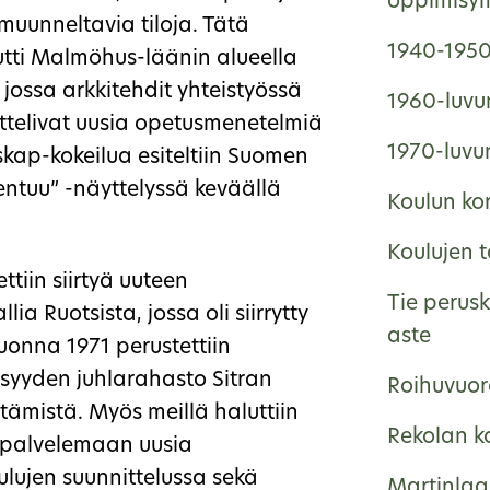
oppimisym
uunneltavia tiloja. Tätä
1940-1950-
tti Malmöhus-läänin alueella
jossa arkkitehdit yhteistyössä
1960-luvun
ittelivat uusia opetusmenetelmiä
1970-luvun
ap-kokeilua esiteltiin Suomen
ntuu” -näyttelyssä keväällä
Koulun ko
Koulujen 
tiin siirtyä uuteen
Tie perus
ia Ruotsista, jossa oli siirrytty
aste
uonna 1971 perustettiin
syyden juhlarahasto Sitran
Roihuvuor
ittämistä. Myös meillä haluttiin
Rekolan k
t palvelemaan uusia
lujen suunnittelussa sekä
Martinlaa