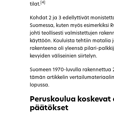
[4]
tilat.
Kohdat 2 ja 3 edellyttivät monistett
Suomessa, kuten myös esimerkiksi R
johti teollisesti valmistettujen rak
käyttöön. Kouluista tehtiin matalia
rakenteena oli yleensä pilari-palkki
kevyiden väliseinien siirtelyn.
Suomeen 1970-luvulla rakennettua 2
tämän artikkelin vertailumateriaalina
lopussa.
Peruskoulua koskevat 
päätökset