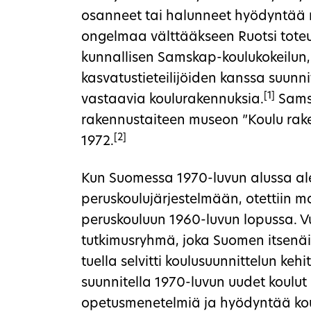
osanneet tai halunneet hyödyntää m
ongelmaa välttääkseen Ruotsi toteu
kunnallisen Samskap-koulukokeilun, 
kasvatustieteilijöiden kanssa suunn
[1]
vastaavia koulurakennuksia.
Samsk
rakennustaiteen museon ”Koulu rake
[2]
1972.
Kun Suomessa 1970-luvun alussa alet
peruskoulujärjestelmään, otettiin mall
peruskouluun 1960-luvun lopussa. V
tutkimusryhmä, joka Suomen itsenäi
tuella selvitti koulusuunnittelun keh
suunnitella 1970-luvun uudet koulu
opetusmenetelmiä ja hyödyntää kou