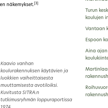
[3]
tien näkemykset.
Turun kes
koulujen i
Vantaan k
Espoon kou
Aina ajan 
koulukiint
Kaavio vanhan
Martinlaa
koulurakennuksen käytävien ja
rakennushi
luokkien vaiheittaisesta
muuttamisesta avotiloiksi.
Roihuvuor
Kuvitusta SITRA:n
rakennushi
tutkimusryhmän loppuraportissa
1974.