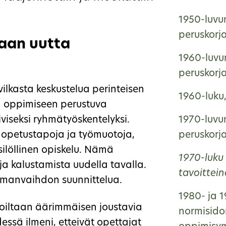
1950-luvun
peruskorj
aan uutta
1960-luvun
peruskorj
vilkasta keskustelua perinteisen
1960-luku
a oppimiseen perustuva
iviseksi ryhmätyöskentelyksi.
1970-luvun
ia opetustapoja ja työmuotoja,
peruskorj
ilöllinen opiskelu. Nämä
1970-luku 
 ja kalustamista uudella tavalla.
tavoittei
ilmanvaihdon suunnittelua.
1980- ja 1
iloiltaan äärimmäisen joustavia
normisido
essä ilmeni, etteivät opettajat