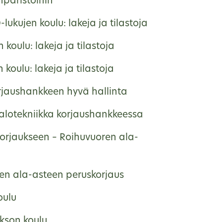
päristöihin
lukujen koulu: lakeja ja tilastoja
 koulu: lakeja ja tilastoja
 koulu: lakeja ja tilastoja
rjaushankkeen hyvä hallinta
talotekniikka korjaushankkeessa
korjaukseen – Roihuvuoren ala-
en ala-asteen peruskorjaus
oulu
kson koulu