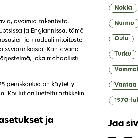
Nokia
avia, avoimia rakenteita.
Nurmo
uotsissa ja Englannissa, tämä
Oulu
ennusosien ja moduulimitoitusten
 ja syvärunkoisia. Kantavana
Turku
järjestelmä, joka mahdollisti
Vamma
5 peruskoulua on käytetty
Vantaa
. Koulut on lueteltu artikkelin
1970-lu
asetukset ja
Jaa si