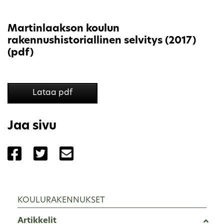
Martinlaakson koulun
rakennushistoriallinen selvitys (2017)
(pdf)
Lataa pdf
Jaa sivu
Jaa sivu palvelussa Facebook
Jaa sivu palvelussa Twitter
Jaa sivu palvelussa Email
KOULURAKENNUKSET
Artikkelit