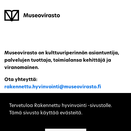
Museovirasto on kulttuuriperinnön asiantuntija,
palvelujen tuottaja, toimialansa kehittäjä ja
viranomainen.
Ota yhteyttä:
rakennettu.hyvinvointi@museovirasto.fi
Sivuston evästeet
Tervetuloa Rakennettu hyvinvointi -sivustolle.
Tämä sivusto käyttää evästeitä.
Sivukartta
Saavutettavuusseloste