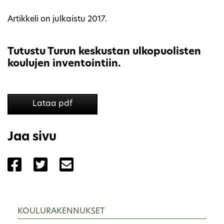
Artikkeli on julkaistu 2017.
Tutustu Turun keskustan ulkopuolisten
koulujen inventointiin.
Lataa pdf
Jaa sivu
Jaa sivu palvelussa Facebook
Jaa sivu palvelussa Twitter
Jaa sivu palvelussa Email
KOULURAKENNUKSET