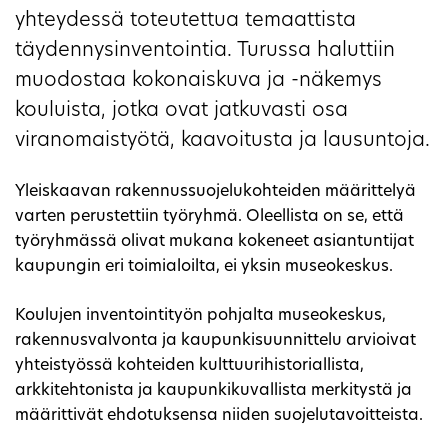
yhteydessä toteutettua temaattista
täydennysinventointia. Turussa haluttiin
muodostaa kokonaiskuva ja -näkemys
kouluista, jotka ovat jatkuvasti osa
viranomaistyötä, kaavoitusta ja lausuntoja.
Yleiskaavan rakennussuojelukohteiden määrittelyä
varten perustettiin työryhmä. Oleellista on se, että
työryhmässä olivat mukana kokeneet asiantuntijat
kaupungin eri toimialoilta, ei yksin museokeskus.
Koulujen inventointityön pohjalta museokeskus,
rakennusvalvonta ja kaupunkisuunnittelu arvioivat
yhteistyössä kohteiden kulttuurihistoriallista,
arkkitehtonista ja kaupunkikuvallista merkitystä ja
määrittivät ehdotuksensa niiden suojelutavoitteista.