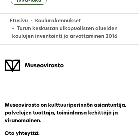
1990-luku
Etusivu
Koulurakennukset
Turun keskustan ulkopuolisten alueiden
koulujen inventointi ja arvottaminen 2016
Museovirasto on kulttuuriperinnön asiantuntija,
palvelujen tuottaja, toimialansa kehittäjä ja
viranomainen.
Ota yhteyttä: