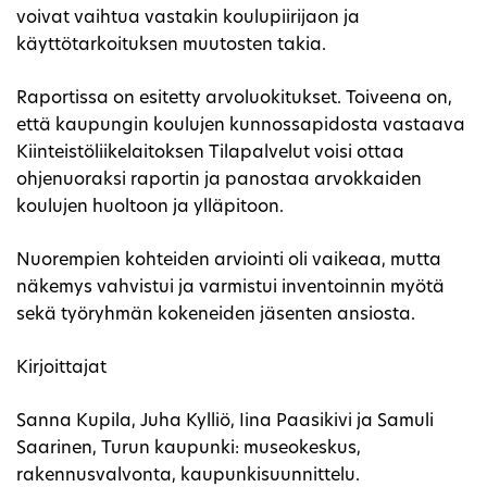
voivat vaihtua vastakin koulupiirijaon ja
käyttötarkoituksen muutosten takia.
Raportissa on esitetty arvoluokitukset. Toiveena on,
että kaupungin koulujen kunnossapidosta vastaava
Kiinteistöliikelaitoksen Tilapalvelut voisi ottaa
ohjenuoraksi raportin ja panostaa arvokkaiden
koulujen huoltoon ja ylläpitoon.
Nuorempien kohteiden arviointi oli vaikeaa, mutta
näkemys vahvistui ja varmistui inventoinnin myötä
sekä työryhmän kokeneiden jäsenten ansiosta.
Kirjoittajat
Sanna Kupila, Juha Kylliö, Iina Paasikivi ja Samuli
Saarinen, Turun kaupunki: museokeskus,
rakennusvalvonta, kaupunkisuunnittelu.