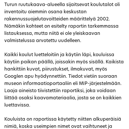
Turun ruutukaava-alueella sijaitsevat koulutalot oli
inventoitu aiemmin osana keskustan
rakennussuojelutavoitteiden määrittelyä 2002.
Nämäkin kohteet on esitelty raportin tarkemmassa
listauksessa, mutta niitä ei ole yleiskaavan
valmistelussa arvotettu uudelleen.
Kaikki koulut luetteloitiin ja käytiin läpi, kouluissa
käytiin paikan päällä, joissakin myös sisällä. Kaikista
hankittiin kuvat, piirustukset, ilmakuvat, myös
Googlen apu hyödynnettiin. Tiedot vietiin suoraan
museon informaatioportaaliin eli MIP-järjestelmään.
Laaja aineisto tiivistettiin raportiksi, joka voidaan
liittää osaksi kaavamateriaalia, josta se on kaikkien
luettavissa.
Kouluista on raportissa käytetty niitten alkuperäisiä
nimiä, koska useimpien nimet ovat vaihtuneet ja