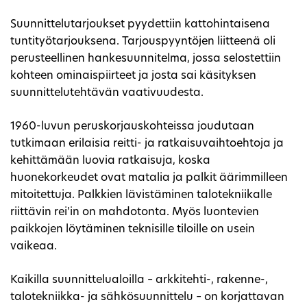
Suunnittelutarjoukset pyydettiin kattohintaisena
tuntityötarjouksena. Tarjouspyyntöjen liitteenä oli
perusteellinen hankesuunnitelma, jossa selostettiin
kohteen ominaispiirteet ja josta sai käsityksen
suunnittelutehtävän vaativuudesta.
1960-luvun peruskorjauskohteissa joudutaan
tutkimaan erilaisia reitti- ja ratkaisuvaihtoehtoja ja
kehittämään luovia ratkaisuja, koska
huonekorkeudet ovat matalia ja palkit äärimmilleen
mitoitettuja. Palkkien lävistäminen talotekniikalle
riittävin rei'in on mahdotonta. Myös luontevien
paikkojen löytäminen teknisille tiloille on usein
vaikeaa.
Kaikilla suunnittelualoilla – arkkitehti-, rakenne-,
talotekniikka- ja sähkösuunnittelu – on korjattavan