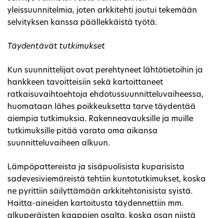
yleissuunnitelmia, joten arkkitehti joutui tekemään
selvityksen kanssa päällekkäistä työtä.
Täydentävät tutkimukset
Kun suunnittelijat ovat perehtyneet lähtötietoihin ja
hankkeen tavoitteisiin sekä kartoittaneet
ratkaisuvaihtoehtoja ehdotussuunnitteluvaiheessa,
huomataan lähes poikkeuksetta tarve täydentää
aiempia tutkimuksia. Rakenneavauksille ja muille
tutkimuksille pitää varata oma aikansa
suunnitteluvaiheen alkuun.
Lämpöpattereista ja sisäpuolisista kuparisista
sadevesiviemäreistä tehtiin kuntotutkimukset, koska
ne pyrittiin säilyttämään arkkitehtonisista syistä.
Haitta-aineiden kartoitusta täydennettiin mm.
alkuperäisten kaappien osalta, koska osan niistä