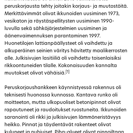
peruskorjausta tehty joitakin korjaus- ja muutostöitä.
Merkittävimmät olivat ikkunoiden uusiminen 1973,
vesikaton ja räystäspellitysten uusiminen 1990-
luvulla sekä sähköjärjestelmien uusiminen ja
äänenvaimennuksen parantaminen 1997.
Huonetilojen lattianpäällysteet oli vaihdettu ja
alkuperäinen seinien väritys hävitetty maalikerrosten
alle. Julkisivujen lasitiiliä oli vaihdettu toisenlaisiksi
rikkoontuneiden tilalle. Kokonaisuuden kannalta
[1]
muutokset olivat vähäisiä.
Peruskorjaushankkeen käynnistyessä rakennus oli
teknisesti huonossa kunnossa. Kantava runko oli
moitteeton, mutta ulkopuoliset betonipinnat olivat
rapautuneet ja raudoitukset ruostuneita. Ikkunoiden
saranointi oli rikki ja julkisivujen lämmöneristävyys
heikko. Pinnat ja täydentävät rakenteet olivat
kuluneet ja nuhjuiset. Piha-alueet olivat pinnoiltaan