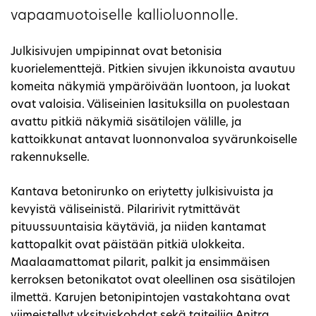
vapaamuotoiselle kallioluonnolle.
Julkisivujen umpipinnat ovat betonisia
kuorielementtejä. Pitkien sivujen ikkunoista avautuu
komeita näkymiä ympäröivään luontoon, ja luokat
ovat valoisia. Väliseinien lasituksilla on puolestaan
avattu pitkiä näkymiä sisätilojen välille, ja
kattoikkunat antavat luonnonvaloa syvärunkoiselle
rakennukselle.
Kantava betonirunko on eriytetty julkisivuista ja
kevyistä väliseinistä. Pilaririvit rytmittävät
pituussuuntaisia käytäviä, ja niiden kantamat
kattopalkit ovat päistään pitkiä ulokkeita.
Maalaamattomat pilarit, palkit ja ensimmäisen
kerroksen betonikatot ovat oleellinen osa sisätilojen
ilmettä. Karujen betonipintojen vastakohtana ovat
viimeistellyt yksityiskohdat sekä taiteilija Anitra