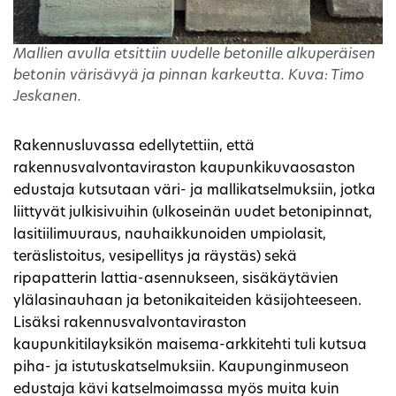
Mallien avulla etsittiin uudelle betonille alkuperäisen
betonin värisävyä ja pinnan karkeutta. Kuva: Timo
Jeskanen.
Rakennusluvassa edellytettiin, että
rakennusvalvontaviraston kaupunkikuvaosaston
edustaja kutsutaan väri- ja mallikatselmuksiin, jotka
liittyvät julkisivuihin (ulkoseinän uudet betonipinnat,
lasitiilimuuraus, nauhaikkunoiden umpiolasit,
teräslistoitus, vesipellitys ja räystäs) sekä
ripapatterin lattia-asennukseen, sisäkäytävien
ylälasinauhaan ja betonikaiteiden käsijohteeseen.
Lisäksi rakennusvalvontaviraston
kaupunkitilayksikön maisema-arkkitehti tuli kutsua
piha- ja istutuskatselmuksiin. Kaupunginmuseon
edustaja kävi katselmoimassa myös muita kuin