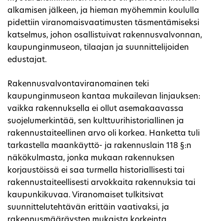
alkamisen jälkeen, ja hieman myöhemmin koululla
pidettiin viranomaisvaatimusten täsmentämiseksi
katselmus, johon osallistuivat rakennusvalvonnan,
kaupunginmuseon, tilaajan ja suunnittelijoiden
edustajat.
Rakennusvalvontaviranomainen teki
kaupunginmuseon kantaa mukailevan linjauksen:
vaikka rakennuksella ei ollut asemakaavassa
suojelumerkintää, sen kulttuurihistoriallinen ja
rakennustaiteellinen arvo oli korkea. Hanketta tuli
tarkastella maankäyttö- ja rakennuslain 118 §:n
näkökulmasta, jonka mukaan rakennuksen
korjaustöissä ei saa turmella historiallisesti tai
rakennustaiteellisesti arvokkaita rakennuksia tai
kaupunkikuvaa. Viranomaiset tulkitsivat
suunnittelutehtävän erittäin vaativaksi, ja
rakennusmääräysten mukaista korkeinta