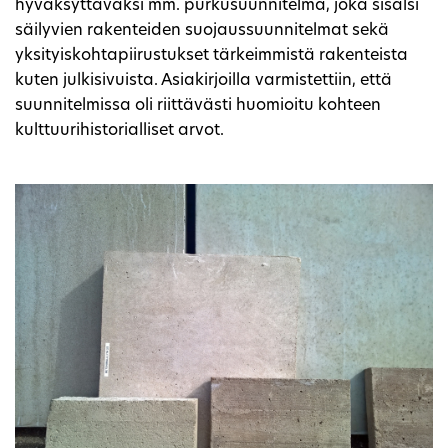
hyväksyttäväksi mm. purkusuunnitelma, joka sisälsi
säilyvien rakenteiden suojaussuunnitelmat sekä
yksityiskohtapiirustukset tärkeimmistä rakenteista
kuten julkisivuista. Asiakirjoilla varmistettiin, että
suunnitelmissa oli riittävästi huomioitu kohteen
kulttuurihistorialliset arvot.