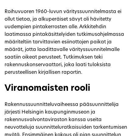
Roihuvuoren 1960-luvun värityssuunnitelmasta ei
ollut tietoa, ja alkuperäiset sävyt oli hävitetty
uudempien pintakerrosten alle. Arkkitehdin
laatimassa pintakäsittelyiden tutkimusohjelmassa
määriteltiin tarvittavien esiinottojen paikat ja
määrät, jotta laadittavalle värityssuunnitelmalle
saatiin oikeat perusteet. Tutkimuksen teki
rakennuskonservaattori, joka laati tuloksista
perusteellisen kirjallisen raportin.
Viranomaisten rooli
Rakennussuunnitteluvaiheessa pääsuunnittelija
järjesti Helsingin kaupunginmuseon ja
rakennusvalvontaviraston kanssa useita
neuvotteluja suunnitteluratkaisuiden tarkentumisen
myötä. Ensimmäinen kokous oli pian suunnittelun