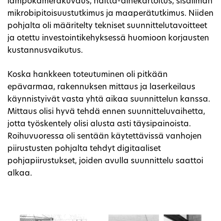
lämpökamerakuvaus, haitta-ainekartoitus, sisäilman
mikrobipitoisuustutkimus ja maaperätutkimus. Niiden
pohjalta oli määritelty tekniset suunnittelutavoitteet
ja otettu investointikehyksessä huomioon korjausten
kustannusvaikutus.
Koska hankkeen toteutuminen oli pitkään
epävarmaa, rakennuksen mittaus ja laserkeilaus
käynnistyivät vasta yhtä aikaa suunnittelun kanssa.
Mittaus olisi hyvä tehdä ennen suunnitteluvaihetta,
jotta työskentely olisi alusta asti täysipainoista.
Roihuvuoressa oli sentään käytettävissä vanhojen
piirustusten pohjalta tehdyt digitaaliset
pohjapiirustukset, joiden avulla suunnittelu saattoi
alkaa.