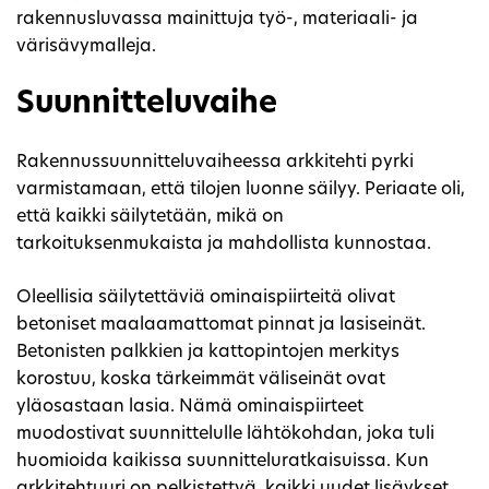
rakennusluvassa mainittuja työ-, materiaali- ja
värisävymalleja.
Suunnitteluvaihe
Rakennussuunnitteluvaiheessa arkkitehti pyrki
varmistamaan, että tilojen luonne säilyy. Periaate oli,
että kaikki säilytetään, mikä on
tarkoituksenmukaista ja mahdollista kunnostaa.
Oleellisia säilytettäviä ominaispiirteitä olivat
betoniset maalaamattomat pinnat ja lasiseinät.
Betonisten palkkien ja kattopintojen merkitys
korostuu, koska tärkeimmät väliseinät ovat
yläosastaan lasia. Nämä ominaispiirteet
muodostivat suunnittelulle lähtökohdan, joka tuli
huomioida kaikissa suunnitteluratkaisuissa. Kun
arkkitehtuuri on pelkistettyä, kaikki uudet lisäykset