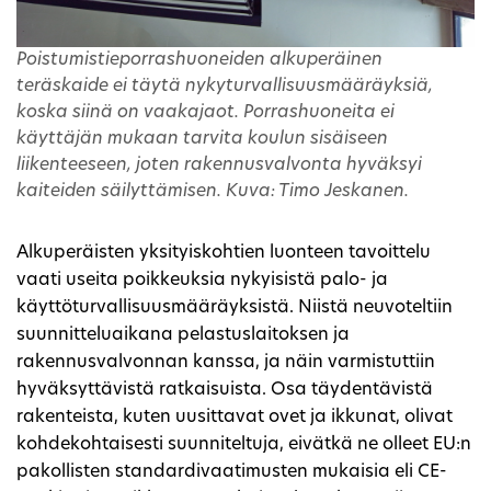
Poistumistieporrashuoneiden alkuperäinen
teräskaide ei täytä nykyturvallisuusmääräyksiä,
koska siinä on vaakajaot. Porrashuoneita ei
käyttäjän mukaan tarvita koulun sisäiseen
liikenteeseen, joten rakennusvalvonta hyväksyi
kaiteiden säilyttämisen. Kuva: Timo Jeskanen.
Alkuperäisten yksityiskohtien luonteen tavoittelu
vaati useita poikkeuksia nykyisistä palo- ja
käyttöturvallisuusmääräyksistä. Niistä neuvoteltiin
suunnitteluaikana pelastuslaitoksen ja
rakennusvalvonnan kanssa, ja näin varmistuttiin
hyväksyttävistä ratkaisuista. Osa täydentävistä
rakenteista, kuten uusittavat ovet ja ikkunat, olivat
kohdekohtaisesti suunniteltuja, eivätkä ne olleet EU:n
pakollisten standardivaatimusten mukaisia eli CE-