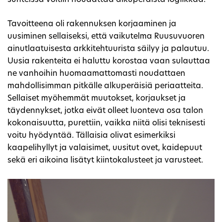
Tavoitteena oli rakennuksen korjaaminen ja
uusiminen sellaiseksi, että vaikutelma Ruusuvuoren
ainutlaatuisesta arkkitehtuurista säilyy ja palautuu.
Uusia rakenteita ei haluttu korostaa vaan sulauttaa
ne vanhoihin huomaamattomasti noudattaen
mahdollisimman pitkälle alkuperäisiä periaatteita.
Sellaiset myöhemmät muutokset, korjaukset ja
täydennykset, jotka eivät olleet luonteva osa talon
kokonaisuutta, purettiin, vaikka niitä olisi teknisesti
voitu hyödyntää. Tällaisia olivat esimerkiksi
kaapelihyllyt ja valaisimet, uusitut ovet, kaidepuut
sekä eri aikoina lisätyt kiintokalusteet ja varusteet.