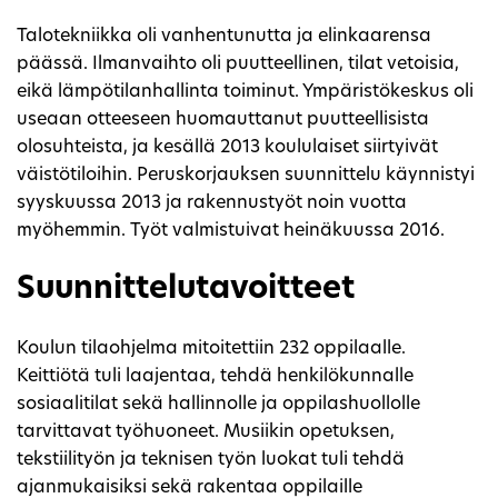
Talotekniikka oli vanhentunutta ja elinkaarensa
päässä. Ilmanvaihto oli puutteellinen, tilat vetoisia,
eikä lämpötilanhallinta toiminut. Ympäristökeskus oli
useaan otteeseen huomauttanut puutteellisista
olosuhteista, ja kesällä 2013 koululaiset siirtyivät
väistötiloihin. Peruskorjauksen suunnittelu käynnistyi
syyskuussa 2013 ja rakennustyöt noin vuotta
myöhemmin. Työt valmistuivat heinäkuussa 2016.
Suunnittelutavoitteet
Koulun tilaohjelma mitoitettiin 232 oppilaalle.
Keittiötä tuli laajentaa, tehdä henkilökunnalle
sosiaalitilat sekä hallinnolle ja oppilashuollolle
tarvittavat työhuoneet. Musiikin opetuksen,
tekstiilityön ja teknisen työn luokat tuli tehdä
ajanmukaisiksi sekä rakentaa oppilaille