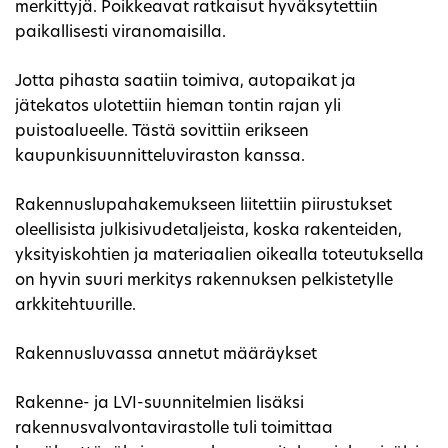
merkittyjä. Poikkeavat ratkaisut hyväksytettiin
paikallisesti viranomaisilla.
Jotta pihasta saatiin toimiva, autopaikat ja
jätekatos ulotettiin hieman tontin rajan yli
puistoalueelle. Tästä sovittiin erikseen
kaupunkisuunnitteluviraston kanssa.
Rakennuslupahakemukseen liitettiin piirustukset
oleellisista julkisivudetaljeista, koska rakenteiden,
yksityiskohtien ja materiaalien oikealla toteutuksella
on hyvin suuri merkitys rakennuksen pelkistetylle
arkkitehtuurille.
Rakennusluvassa annetut määräykset
Rakenne- ja LVI-suunnitelmien lisäksi
rakennusvalvontavirastolle tuli toimittaa