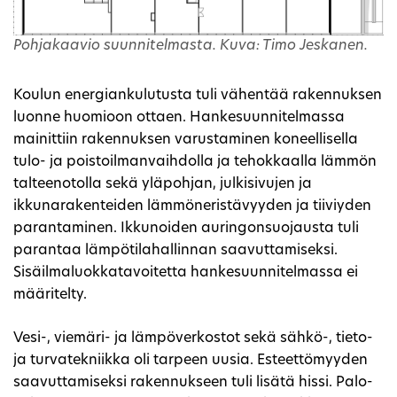
Pohjakaavio suunnitelmasta. Kuva: Timo Jeskanen.
Koulun energiankulutusta tuli vähentää rakennuksen
luonne huomioon ottaen. Hankesuunnitelmassa
mainittiin rakennuksen varustaminen koneellisella
tulo- ja poistoilmanvaihdolla ja tehokkaalla lämmön
talteenotolla sekä yläpohjan, julkisivujen ja
ikkunarakenteiden lämmöneristävyyden ja tiiviyden
parantaminen. Ikkunoiden auringonsuojausta tuli
parantaa lämpötilahallinnan saavuttamiseksi.
Sisäilmaluokkatavoitetta hankesuunnitelmassa ei
määritelty.
Vesi-, viemäri- ja lämpöverkostot sekä sähkö-, tieto-
ja turvatekniikka oli tarpeen uusia. Esteettömyyden
saavuttamiseksi rakennukseen tuli lisätä hissi. Palo-