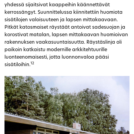
yhdessä sijaitsivat kaappeihin käännettävät
kerrossängyt. Suunnittelussa kiinnitettiin huomiota
sisätilojen valoisuuteen ja lapsen mittakaavaan.
Pitkät katosmaiset räystäät antoivat sadesuojan ja
korostivat matalan, lapsen mittakaavan huomioivan
rakennuksen vaakasuuntaisuutta. Räystäslinja oli
paikoin katkaistu modernille arkkitehtuurille
luonteenomaisesti, jotta luonnonvaloa pääsi
12
sisätiloihin.