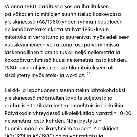
Vuonna 1980 laaditussa Sosiaalihallituksen
päiväkotien toimitilojen suunnittelua koskevassa
yleiskirjeessä (A6/1980) yhden ryhmän kotialueen
neliömäärät kaksinkertaistuivat 1950-luvun
mitoituksiin verrattuna ja suurenivat myös edelliseen
vuosikymmeneen verrattuna: osapäiväryhmissä
laskennallinen tilamitoitus oli neljä neliömetriä ja
kokopäiväryhmissä kuusi neliömetriä lasta kohden.
1980-luvun ohjeistuksessa tilamitoitukseen oli
23
sisällytetty myös eteis- ja wc-tilat.
Leikki- ja lepohuoneen suunnittelun lähtökohdaksi
yleiskirjeessä määriteltiin tavoite suljetusta ja
rauhallisesta tilasta lasten omaehtoisiin leikkeihin.
Päiväkodin yhteydessä ulkoleikkitilaa varattiin 10–20
neliömetriä lasta kohden. Näin pystyttiin
huomioimaan eri ikäryhmien tarpeet. Yleiskirjeet
(A2/1974 ja A6/1980) ohjasivat ratkaisuja