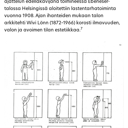
ajattelun edelläkävijänä toimineessa Ebeneser-
talossa Helsingissä aloitettiin lastentarhatoiminta
vuonna 1908. Ajan ihanteiden mukaan talon
arkkitehti Wivi Lönn (1872–1966) korosti ilmavuuden,
7
valon ja avoimen tilan estetiikkaa.