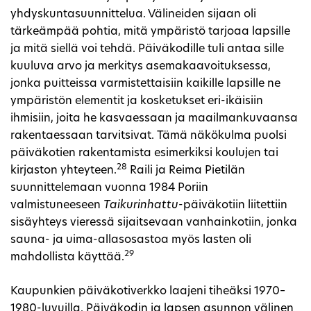
yhdyskuntasuunnittelua. Välineiden sijaan oli
tärkeämpää pohtia, mitä ympäristö tarjoaa lapsille
ja mitä siellä voi tehdä. Päiväkodille tuli antaa sille
kuuluva arvo ja merkitys asemakaavoituksessa,
jonka puitteissa varmistettaisiin kaikille lapsille ne
ympäristön elementit ja kosketukset eri-ikäisiin
ihmisiin, joita he kasvaessaan ja maailmankuvaansa
rakentaessaan tarvitsivat. Tämä näkökulma puolsi
päiväkotien rakentamista esimerkiksi koulujen tai
28
kirjaston yhteyteen.
Raili ja Reima Pietilän
suunnittelemaan vuonna 1984 Poriin
valmistuneeseen
Taikurinhattu
-päiväkotiin liitettiin
sisäyhteys vieressä sijaitsevaan vanhainkotiin, jonka
sauna- ja uima-allasosastoa myös lasten oli
29
mahdollista käyttää.
Kaupunkien päiväkotiverkko laajeni tiheäksi 1970–
1980-luvuilla. Päiväkodin ja lapsen asunnon välinen