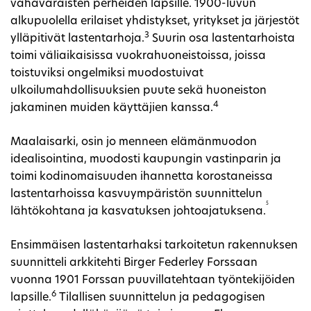
vähävaraisten perheiden lapsille. 1900-luvun
alkupuolella erilaiset yhdistykset, yritykset ja järjestöt
3
ylläpitivät lastentarhoja.
Suurin osa lastentarhoista
toimi väliaikaisissa vuokrahuoneistoissa, joissa
toistuviksi ongelmiksi muodostuivat
ulkoilumahdollisuuksien puute sekä huoneiston
4
jakaminen muiden käyttäjien kanssa.
Maalaisarki, osin jo menneen elämänmuodon
idealisointina, muodosti kaupungin vastinparin ja
toimi kodinomaisuuden ihannetta korostaneissa
lastentarhoissa kasvuympäristön suunnittelun
5
lähtökohtana ja kasvatuksen johtoajatuksena.
Ensimmäisen lastentarhaksi tarkoitetun rakennuksen
suunnitteli arkkitehti Birger Federley Forssaan
vuonna 1901 Forssan puuvillatehtaan työntekijöiden
6
lapsille.
Tilallisen suunnittelun ja pedagogisen