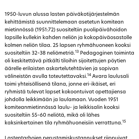
1950-luvun alussa lasten päiväkotijärjestelmän
kehittämistä suunnittelemaan asetetun komitean
mietinnössä (1951:72) suositeltiin puolipäivähoidon
lapsille kullekin kahden neliön ja kokopäiväosastolle
kolmen neliön tilaa. 25 lapsen ryhmähuoneen kooksi
13
suositeltiin 32–38 neliömetriä.
Pedagoginen toiminta
oli keskitettävä pitkälti tiloihin sijoitettujen pöytien
äärelle erilaisten askartelutehtävien ja sopivan
14
välineistön avulla toteutettavaksi.
Avara laulusali
toimi yhteisöllisenä tilana, jonne eri-ikäiset, eri
ryhmistä tulevat lapset kokoontuivat opettajiensa
johdolla leikkimään ja laulamaan. Vuoden 1951
komiteanmietinnössä laulu- ja leikkisalin kooksi
suositeltiin 55–60 neliötä, mikä oli lähes
15
kaksinkertainen tila ryhmähuoneisiin verrattuna.
Lastentarhojen perustamiskustannukset riippuivat