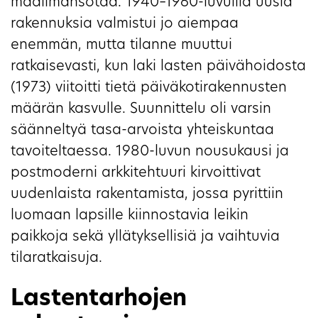
maailmansotaa. 1940–1960-luvuilla uusia
rakennuksia valmistui jo aiempaa
enemmän, mutta tilanne muuttui
ratkaisevasti, kun laki lasten päivähoidosta
(1973) viitoitti tietä päiväkotirakennusten
määrän kasvulle. Suunnittelu oli varsin
säänneltyä tasa-arvoista yhteiskuntaa
tavoiteltaessa. 1980-luvun nousukausi ja
postmoderni arkkitehtuuri kirvoittivat
uudenlaista rakentamista, jossa pyrittiin
luomaan lapsille kiinnostavia leikin
paikkoja sekä yllätyksellisiä ja vaihtuvia
tilaratkaisuja.
Lastentarhojen