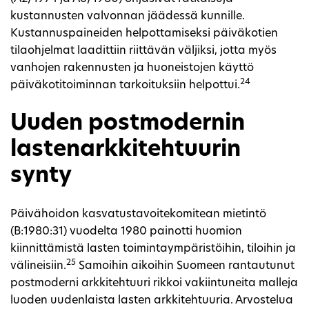
kustannusten valvonnan jäädessä kunnille.
Kustannuspaineiden helpottamiseksi päiväkotien
tilaohjelmat laadittiin riittävän väljiksi, jotta myös
vanhojen rakennusten ja huoneistojen käyttö
24
päiväkotitoiminnan tarkoituksiin helpottui.
Uuden postmodernin
lastenarkkitehtuurin
synty
Päivähoidon kasvatustavoitekomitean mietintö
(B:1980:31) vuodelta 1980 painotti huomion
kiinnittämistä lasten toimintaympäristöihin, tiloihin ja
25
välineisiin.
Samoihin aikoihin Suomeen rantautunut
postmoderni arkkitehtuuri rikkoi vakiintuneita malleja
luoden uudenlaista lasten arkkitehtuuria. Arvostelua