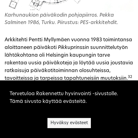
Karhunaukion päiväkodin pohjapiirros. Pekka
Salminen 1986, Turku. Piirustus: PES-arkkitehdit.
Arkkitehti Pentti Myllymäen vuonna 1983 toimintansa
aloittaneen päiväkoti
Pikkuprinssin
suunnittelutyön
lähtökohtana oli Helsingin kaupungin tarve
rakentaa uusia päiväkoteja ja löytää uusia joustavia
ratkaisuja päiväkotitoiminnan olosuhteissa,
32
tavoitteissa ja tarpeissa tapahtuneisiin muutoksiin.
Päiväkoti
Pikkuprinssin
suunnittelun yhteydessä
Sivuston evästeet
etsittiin myös kodinomaisia piirteitä tutkimalla
Tervetuloa Rakennettu hyvinvointi -sivustolle.
historiaa muun muassa Ebeneser-lastentarhan
Tämä sivusto käyttää evästeitä.
toiminnasta. Kehitysprojektin muistiossa esitellään
eri-ikäisten lasten mittoja ja ulottuvuuksia, joiden
Hyväksy evästeet
huomioiminen oli tärkeä osa kalusteiden ja sisätilojen
33
suunnittelua.
Vielä pitkälle 1990-luvulle lapsen