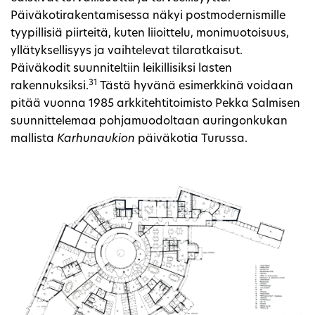
Päiväkotirakentamisessa näkyi postmodernismille
tyypillisiä piirteitä, kuten liioittelu, monimuotoisuus,
yllätyksellisyys ja vaihtelevat tilaratkaisut.
Päiväkodit suunniteltiin leikillisiksi lasten
31
rakennuksiksi.
Tästä hyvänä esimerkkinä voidaan
pitää vuonna 1985 arkkitehtitoimisto Pekka Salmisen
suunnittelemaa pohjamuodoltaan auringonkukan
mallista
Karhunaukion
päiväkotia Turussa.