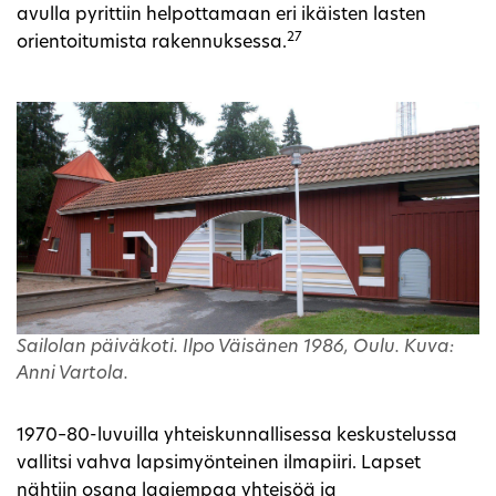
avulla pyrittiin helpottamaan eri ikäisten lasten
27
orientoitumista rakennuksessa.
Sailolan päiväkoti. Ilpo Väisänen 1986, Oulu. Kuva:
Anni Vartola.
1970–80-luvuilla yhteiskunnallisessa keskustelussa
vallitsi vahva lapsimyönteinen ilmapiiri. Lapset
nähtiin osana laajempaa yhteisöä ja