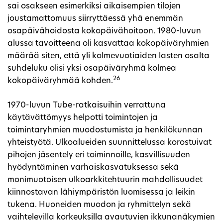
sai osakseen esimerkiksi aikaisempien tilojen
joustamattomuus siirryttäessä yhä enemmän
osapäivähoidosta kokopäivähoitoon. 1980-luvun
alussa tavoitteena oli kasvattaa kokopäiväryhmien
määrää siten, että yli kolmevuotiaiden lasten osalta
suhdeluku olisi yksi osapäiväryhmä kolmea
26
kokopäiväryhmää kohden.
1970-luvun Tube-ratkaisuihin verrattuna
käytävättömyys helpotti toimintojen ja
toimintaryhmien muodostumista ja henkilökunnan
yhteistyötä. Ulkoalueiden suunnittelussa korostuivat
pihojen jäsentely eri toiminnoille, kasvillisuuden
hyödyntäminen varhaiskasvatuksessa sekä
monimuotoisen ulkoarkkitehtuurin mahdollisuudet
kiinnostavan lähiympäristön luomisessa ja leikin
tukena. Huoneiden muodon ja ryhmittelyn sekä
vaihtelevilla korkeuksilla avautuvien ikkunanäkymien