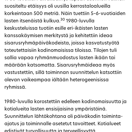
suositeltu etäisyys oli uusilla kerrostaloalueilla
korkeintaan 500 metriä. Näin tuettiin 5–6-vuotiaiden
30
lasten itsenäistä kulkua.
1980-luvulla
keskusteluissa tuotiin esille eri-ikäisten lasten
kanssakäymisen merkitystä ja kehitettiin ideaa
sisarusryhmäpäiväkodeista, joissa kasvatustyötä
toteutettaisiin kodinomaisissa tiloissa. Tilojen tuli
sallia vapaa ryhmänmuodostus lasten ikään tai
määrään katsomatta. Sisarusryhmäideaa myös
vastustettiin, sillä toiminnan suunnittelun katsottiin
olevan vaikeampaa iältään heterogeenisissa
ryhmissä.
1980-luvulla korostettiin edelleen kodinomaisuutta ja
kotialueita lasten ensisijaisina ympäristöinä.
Suunnittelun lähtökohtana oli päiväkodin toiminta-
ajatus ja toiminnalle asetetut tavoitteet. Kotialueet
edistivät turvallisuutta ja terveellisyyttä.