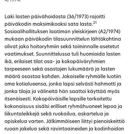
4/1974.
Laki lasten päivähoidosta (36/1973) rajoitti
21
päiväkodin maksimikooksi sata lasta.
Sosiaalihallituksen laatiman yleiskirjeen (A2/1974)
mukaan päiväkodin tilasuunnittelun lähtökohtina
olivat jako hoitoryhmiin sekä toiminnalle asetetut
vaatimukset. Suunnittelussa tuli huomioida lasten
ikä, erilaiset tilat osa- ja kokopäiväryhmien
tarpeeseen sekä osastojen lukumäärä ja lasten
määrä osastoa kohden. Jokaiselle ryhmälle luotiin
oma kotialueensa, jonka lapsi selvästi hahmotti ja
jonka tiloja ja välineitä hän saattoi käyttää myös
itsenäisesti. Kokopäiväisille lapsille tarkoitettu
kokonaisuus sisälsi erilliset ryhmähuoneet lepoa ja
liikuntaleikkejä sekä ruokailua, askartelua ja
opiskelua varten. Jälkimmäiseen liittyi pienoiskeittiö
ruoan jakelua sekä ravintoaineiden ja kodinhoidon