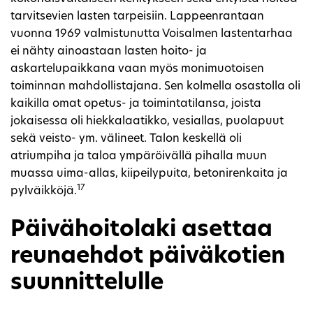
tarvitsevien lasten tarpeisiin. Lappeenrantaan
vuonna 1969 valmistunutta Voisalmen lastentarhaa
ei nähty ainoastaan lasten hoito- ja
askartelupaikkana vaan myös monimuotoisen
toiminnan mahdollistajana. Sen kolmella osastolla oli
kaikilla omat opetus- ja toimintatilansa, joista
jokaisessa oli hiekkalaatikko, vesiallas, puolapuut
sekä veisto- ym. välineet. Talon keskellä oli
atriumpiha ja taloa ympäröivällä pihalla muun
muassa uima-allas, kiipeilypuita, betonirenkaita ja
17
pylväikköjä.
Päivähoitolaki asettaa
reunaehdot päiväkotien
suunnittelulle