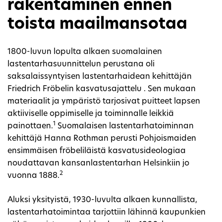
rakentaminen ennen
toista maailmansotaa
1800-luvun lopulta alkaen suomalainen
lastentarhasuunnittelun perustana oli
saksalaissyntyisen lastentarhaidean kehittäjän
Friedrich Fröbelin kasvatusajattelu . Sen mukaan
materiaalit ja ympäristö tarjosivat puitteet lapsen
aktiiviselle oppimiselle ja toiminnalle leikkiä
1
painottaen.
Suomalaisen lastentarhatoiminnan
kehittäjä Hanna Rothman perusti Pohjoismaiden
ensimmäisen fröbeliläistä kasvatusideologiaa
noudattavan kansanlastentarhan Helsinkiin jo
2
vuonna 1888.
Aluksi yksityistä, 1930-luvulta alkaen kunnallista,
lastentarhatoimintaa tarjottiin lähinnä kaupunkien