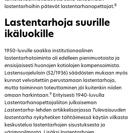
8
lastentarhoihin pätevät lastentarhanopettajat.
Lastentarhoja suurille
ikäluokille
1950-luvulle saakka institutionaalinen
lastentarhatoiminta oli edelleen pienimuotoista ja
ensisijaisesti huonojen kotiolojen kompensoimista.
Lastensuojelulain (52/1936) säädösten mukaan myös
kunnat velvoitettiin perustamaan lastentarhoja,
mutta toiminnan toteuttaminen jäi kuitenkin niiden
9
omaan harkintaan.
Erityisesti 1940-luvulla
Lastentarhanopettajaliiton julkaiseman
Lastentarha
-lehden artikkelisarjassa
Tulevaisuuden
lastentarha nykyhetken tähtäimessä
käytiin vilkasta
keskustelua lastentarhojen sisustuksesta ja
värimaailmasta. Lisäksi lastentarhojen