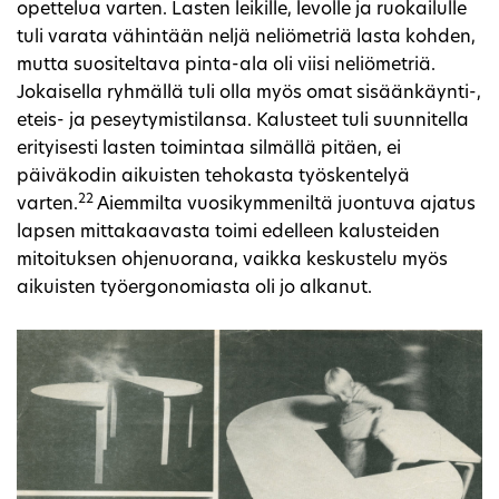
opettelua varten. Lasten leikille, levolle ja ruokailulle
tuli varata vähintään neljä neliömetriä lasta kohden,
mutta suositeltava pinta-ala oli viisi neliömetriä.
Jokaisella ryhmällä tuli olla myös omat sisäänkäynti-,
eteis- ja peseytymistilansa. Kalusteet tuli suunnitella
erityisesti lasten toimintaa silmällä pitäen, ei
päiväkodin aikuisten tehokasta työskentelyä
22
varten.
Aiemmilta vuosikymmeniltä juontuva ajatus
lapsen mittakaavasta toimi edelleen kalusteiden
mitoituksen ohjenuorana, vaikka keskustelu myös
aikuisten työergonomiasta oli jo alkanut.