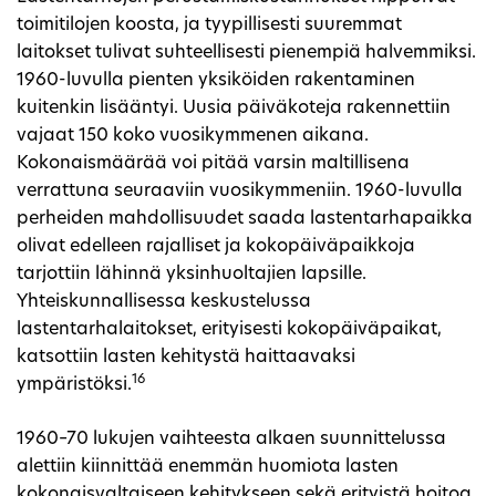
toimitilojen koosta, ja tyypillisesti suuremmat
laitokset tulivat suhteellisesti pienempiä halvemmiksi.
1960-luvulla pienten yksiköiden rakentaminen
kuitenkin lisääntyi. Uusia päiväkoteja rakennettiin
vajaat 150 koko vuosikymmenen aikana.
Kokonaismäärää voi pitää varsin maltillisena
verrattuna seuraaviin vuosikymmeniin. 1960-luvulla
perheiden mahdollisuudet saada lastentarhapaikka
olivat edelleen rajalliset ja kokopäiväpaikkoja
tarjottiin lähinnä yksinhuoltajien lapsille.
Yhteiskunnallisessa keskustelussa
lastentarhalaitokset, erityisesti kokopäiväpaikat,
katsottiin lasten kehitystä haittaavaksi
16
ympäristöksi.
1960–70 lukujen vaihteesta alkaen suunnittelussa
alettiin kiinnittää enemmän huomiota lasten
kokonaisvaltaiseen kehitykseen sekä erityistä hoitoa