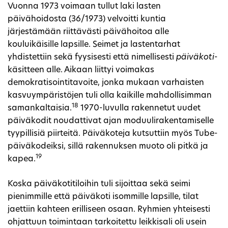
Vuonna 1973 voimaan tullut laki lasten
päivähoidosta (36/1973) velvoitti kuntia
järjestämään riittävästi päivähoitoa alle
kouluikäisille lapsille. Seimet ja lastentarhat
yhdistettiin sekä fyysisesti että nimellisesti
päiväkoti
-
käsitteen alle. Aikaan liittyi voimakas
demokratisointitavoite, jonka mukaan varhaisten
kasvuympäristöjen tuli olla kaikille mahdollisimman
18
samankaltaisia.
1970-luvulla rakennetut uudet
päiväkodit noudattivat ajan moduulirakentamiselle
tyypillisiä piirteitä. Päiväkoteja kutsuttiin myös Tube-
päiväkodeiksi, sillä rakennuksen muoto oli pitkä ja
19
kapea.
Koska päiväkotitiloihin tuli sijoittaa sekä seimi
pienimmille että päiväkoti isommille lapsille, tilat
jaettiin kahteen erilliseen osaan. Ryhmien yhteisesti
ohjattuun toimintaan tarkoitettu leikkisali oli usein