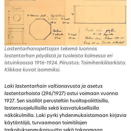
Lastentarhanopettajan tekemä luonnos
lastentarhan pöydistä ja tuoleista kolmessa eri
istuinkoossa 1916–1924. Piirustus: Toimihenkilöarkisto.
Klikkaa kuvat isommiksi.
Laki lastentarhain valtionavusta ja asetus
lastentarhoista
(296/1927) astui voimaan vuonna
1927. Sen sisällöt perusteltiin huoltopoliittisilla,
lastensuojelullisilla sekä kasvatuksellisilla
näkökulmilla. Laki pyrki yhdenmukaistamaan kirjavia
käytäntöjä, turvaamaan toimitilojen
tarkoituksenmukaisuutta sekä takaamaan