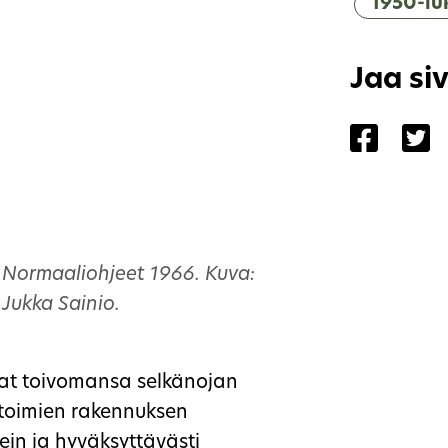
1950-lu
Jaa si
Jaa siv
Ja
Normaaliohjeet 1966. Kuva:
Jukka Sainio.
ivat toivomansa selkänojan
 toimien rakennuksen
kein ja hyväksyttävästi