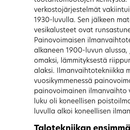
tuotantomuotojen kehitystä. V
verkostojärjestelmät vakiint
1930-luvulla. Sen jälkeen mat
vesikalusteet ovat runsastune
Painovoimaisen ilmanvaihtote
alkaneen 1900-luvun alussa, 
omaksi, lämmityksestä riippu
alaksi. Ilmanvaihtotekniikka
vuosikymmenessä painovoimai
painovoimainen ilmanvaihto va
luku oli koneellisen poistoil
luvulla alkoi koneellisen ilma
Talotekniikan ensimmä