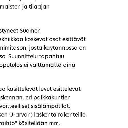
omaisten ja tilaajan
estyneet Suomen
niikkaa koskevat osat esittävät
inimitason, josta käytännössä on
o. Suunnittelu tapahtuu
pputulos ei välttämättä aina
 käsittelevät luvut esittelevät
askennan, eri paikkakuntien
oitteelliset sisälämpötilat.
en U-arvon) laskenta rakenteille.
aihto” käsitellään mm.