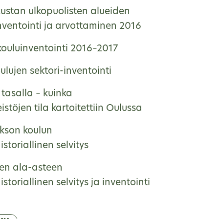
kustan ulkopuolisten alueiden
nventointi ja arvottaminen 2016
ouluinventointi 2016–2017
lujen sektori-inventointi
tasalla – kuinka
eistöjen tila kartoitettiin Oulussa
kson koulun
storiallinen selvitys
en ala-asteen
storiallinen selvitys ja inventointi