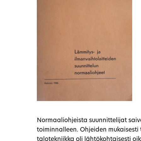
Normaaliohjeista suunnittelijat sa
toiminnalleen. Ohjeiden mukaisesti
talotekniikka oli lähtökohtaisesti oi