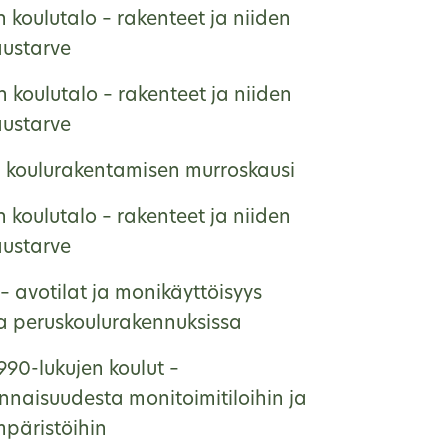
 koulutalo – rakenteet ja niiden
austarve
 koulutalo – rakenteet ja niiden
austarve
, koulurakentamisen murroskausi
 koulutalo – rakenteet ja niiden
austarve
– avotilat ja monikäyttöisyys
na peruskoulurakennuksissa
990-lukujen koulut –
nnaisuudesta monitoimitiloihin ja
päristöihin