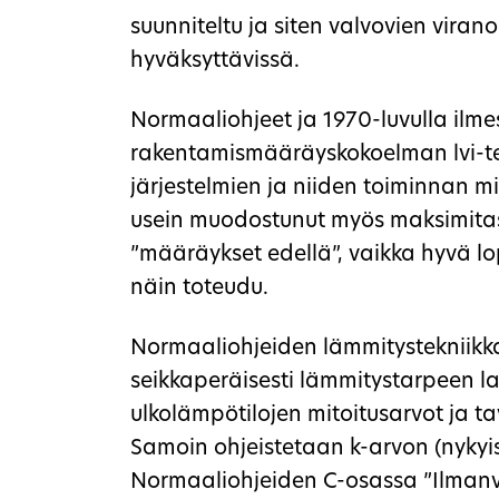
suunniteltu ja siten valvovien viran
hyväksyttävissä.
Normaaliohjeet ja 1970-luvulla ilm
rakentamismääräyskokoelman lvi-tek
järjestelmien ja niiden toiminnan m
usein muodostunut myös maksimitas
”määräykset edellä”, vaikka hyvä lo
näin toteudu.
Normaaliohjeiden lämmitystekniikkaa
seikkaperäisesti lämmitystarpeen l
ulkolämpötilojen mitoitusarvot ja tav
Samoin ohjeistetaan k-arvon (nykyis
Normaaliohjeiden C-osassa ”Ilmanv