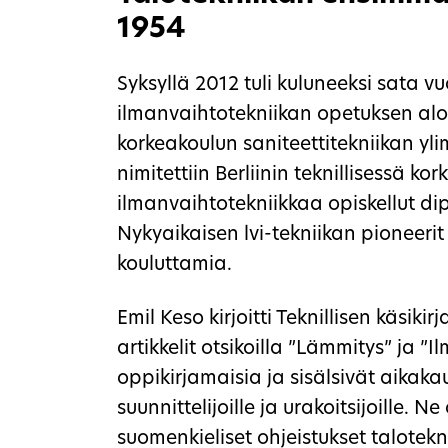
1954
Syksyllä 2012 tuli kuluneeksi sata vu
ilmanvaihtotekniikan opetuksen aloi
korkeakoulun saniteettitekniikan yl
nimitettiin Berliinin teknillisessä k
ilmanvaihtotekniikkaa opiskellut di
Nykyaikaisen lvi-tekniikan pioneer
kouluttamia.
Emil Keso kirjoitti Teknillisen käsiki
artikkelit otsikoilla ”Lämmitys” ja ”
oppikirjamaisia ja sisälsivät aikakau
suunnittelijoille ja urakoitsijoille. N
suomenkieliset ohjeistukset talotekn