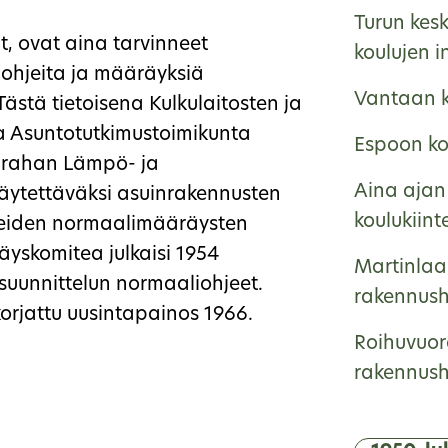
Turun kes
jat, ovat aina tarvinneet
koulujen i
ä ohjeita ja määräyksiä
Vantaan k
Tästä tietoisena Kulkulaitosten ja
ma Asuntotutkimustoimikunta
Espoon kou
ärahan Lämpö- ja
Aina ajan 
käytettäväksi asuinrakennusten
koulukiint
tteiden normaalimääräysten
yskomitea julkaisi 1954
Martinlaa
suunnittelun normaaliohjeet.
rakennushi
korjattu uusintapainos 1966.
Roihuvuor
rakennushi