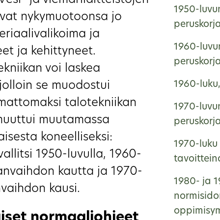
esi- ja viemärilaitteistojen
1950-luvun
uivat nykymuotoonsa jo
peruskorj
eriaalivalikoima ja
1960-luvun
et ja kehittyneet.
peruskorj
kniikan voi laskea
jolloin se muodostui
1960-luku
mattomaksi talotekniikan
1970-luvun
 muuttui muutamassa
peruskorj
sesta koneelliseksi:
1970-luku 
llitsi 1950-luvulla, 1960-
tavoittei
manvaihdon kautta ja 1970-
1980- ja 1
nvaihdon kausi.
normisido
oppimisym
iset normaaliohjeet