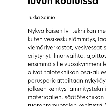
luvun kouluissa
Jukka Sainio
Nykyaikaisen lvi-tekniikan me
kuten vesikeskuslämmitys, laa
viemäriverkostot, vesivessat
eriytynyt ilmanvaihto, ajoitt
ensimmäisille vuosikymmenill
olivat talotekniikan osa-alue
perusperiaatteiltaan nykykäy
jälkeen kehitys lämmitysteknii
materiaalien, säätötekniikan