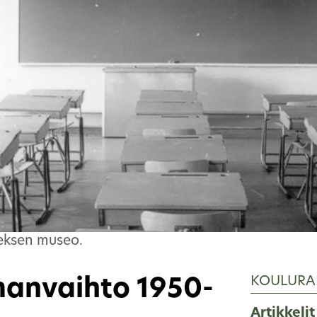
eksen museo.
KOULURA
lmanvaihto 1950-
Artikkelit