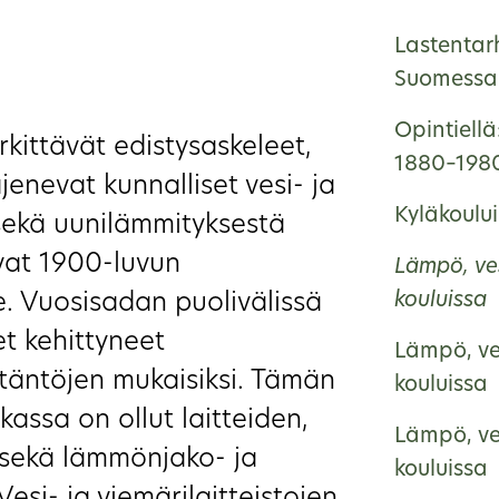
Lastentar
Suomessa 
Opintiellä
rkittävät edistysaskeleet,
1880–198
jenevat kunnalliset vesi- ja
Kyläkoulu
 sekä uunilämmityksestä
uvat 1900-luvun
Lämpö, ve
e. Vuosisadan puolivälissä
kouluissa
et kehittyneet
Lämpö, ve
täntöjen mukaisiksi. Tämän
kouluissa
kassa on ollut laitteiden,
Lämpö, ve
 sekä lämmönjako- ja
kouluissa