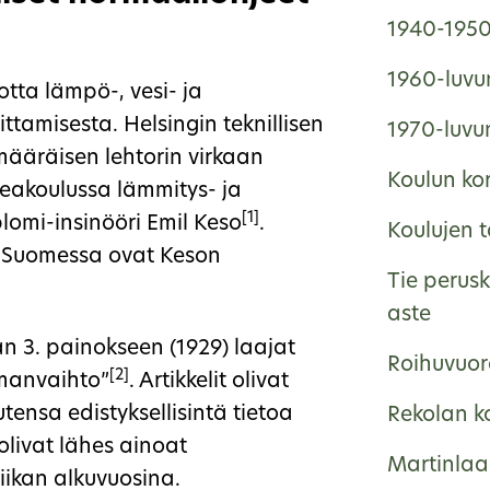
1940-1950-
1960-luvun
otta lämpö-, vesi- ja
ttamisesta. Helsingin teknillisen
1970-luvun
imääräisen lehtorin virkaan
Koulun ko
orkeakoulussa lämmitys- ja
[1]
plomi-insinööri Emil Keso
.
Koulujen 
it Suomessa ovat Keson
Tie perus
aste
rjan 3. painokseen (1929) laajat
Roihuvuor
[2]
Ilmanvaihto”
. Artikkelit olivat
tensa edistyksellisintä tietoa
Rekolan k
e olivat lähes ainoat
Martinlaa
iikan alkuvuosina.