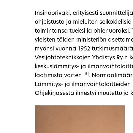
Insinööriväki, erityisesti suunnitteli
ohjeistusta ja mieluiten selkokielisi
toimintansa tueksi ja ohjenuoraksi. 
yleisten töiden ministeriön asetta
myönsi vuonna 1952 tutkimusmäär
Vesijohtoteknikkojen Yhdistys Ry:n 
keskuslämmitys- ja ilmanvaihtolai
[3]
laatimista varten
. Normaalimäärä
Lämmitys- ja ilmanvaihtolaitteiden 
Ohjekirjasesta ilmestyi muutettu ja 