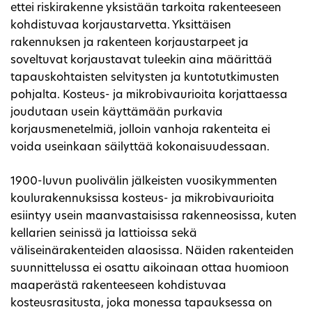
ettei riskirakenne yksistään tarkoita rakenteeseen
kohdistuvaa korjaustarvetta. Yksittäisen
rakennuksen ja rakenteen korjaustarpeet ja
soveltuvat korjaustavat tuleekin aina määrittää
tapauskohtaisten selvitysten ja kuntotutkimusten
pohjalta. Kosteus- ja mikrobivaurioita korjattaessa
joudutaan usein käyttämään purkavia
korjausmenetelmiä, jolloin vanhoja rakenteita ei
voida useinkaan säilyttää kokonaisuudessaan.
1900-luvun puolivälin jälkeisten vuosikymmenten
koulurakennuksissa kosteus- ja mikrobivaurioita
esiintyy usein maanvastaisissa rakenneosissa, kuten
kellarien seinissä ja lattioissa sekä
väliseinärakenteiden alaosissa. Näiden rakenteiden
suunnittelussa ei osattu aikoinaan ottaa huomioon
maaperästä rakenteeseen kohdistuvaa
kosteusrasitusta, joka monessa tapauksessa on