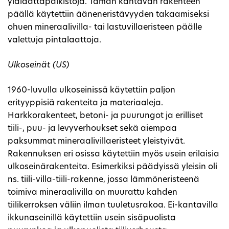
ylälaattapalkistoja. Tämän kantavan rakenteen
päällä käytettiin ääneneristävyyden takaamiseksi
ohuen mineraalivilla- tai lastuvillaeristeen päälle
valettuja pintalaattoja.
Ulkoseinät (US)
1960-luvulla ulkoseinissä käytettiin paljon
erityyppisiä rakenteita ja materiaaleja.
Harkkorakenteet, betoni- ja puurungot ja erilliset
tiili-, puu- ja levyverhoukset sekä aiempaa
paksummat mineraalivillaeristeet yleistyivät.
Rakennuksen eri osissa käytettiin myös usein erilaisia
ulkoseinärakenteita. Esimerkiksi päädyissä yleisin oli
ns. tiili-villa-tiili-rakenne, jossa lämmöneristeenä
toimiva mineraalivilla on muurattu kahden
tiilikerroksen väliin ilman tuuletusrakoa. Ei-kantavilla
ikkunaseinillä käytettiin usein sisäpuolista