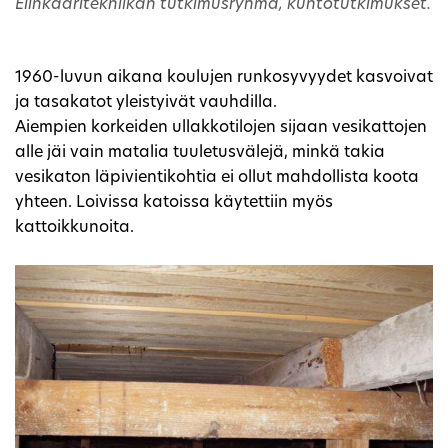
Elinkaaritekniikan tutkimusryhmä, kuntotutkimukset.
1960-luvun aikana koulujen runkosyvyydet kasvoivat
ja tasakatot yleistyivät vauhdilla.
Aiempien korkeiden ullakkotilojen sijaan vesikattojen
alle jäi vain matalia tuuletusvälejä, minkä takia
vesikaton läpivientikohtia ei ollut mahdollista koota
yhteen. Loivissa katoissa käytettiin myös
kattoikkunoita.