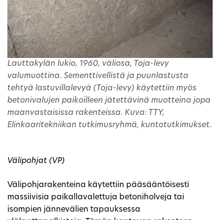
Lauttakylän lukio, 1960, väliosa, Toja-levy
valumuottina. Sementtivellistä ja puunlastusta
tehtyä lastuvillalevyä (Toja-levy) käytettiin myös
betonivalujen paikoilleen jätettävinä muotteina jopa
maanvastaisissa rakenteissa. Kuva: TTY,
Elinkaaritekniikan tutkimusryhmä, kuntotutkimukset.
Välipohjat (VP)
Välipohjarakenteina käytettiin pääsääntöisesti
massiivisia paikallavalettuja betoniholveja tai
isompien jännevälien tapauksessa