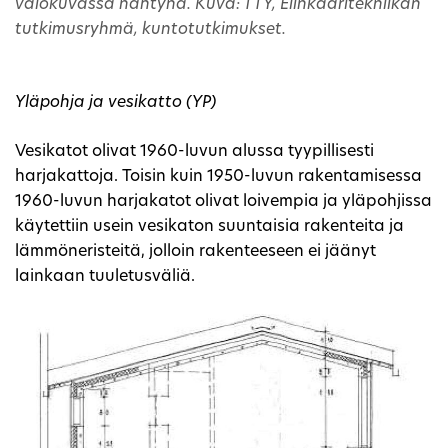
valokuvassa nähtynä. Kuva: TTY, Elinkaaritekniikan
tutkimusryhmä, kuntotutkimukset.
Yläpohja ja vesikatto (YP)
Vesikatot olivat 1960-luvun alussa tyypillisesti
harjakattoja. Toisin kuin 1950-luvun rakentamisessa
1960-luvun harjakatot olivat loivempia ja yläpohjissa
käytettiin usein vesikaton suuntaisia rakenteita ja
lämmöneristeitä, jolloin rakenteeseen ei jäänyt
lainkaan tuuletusväliä.