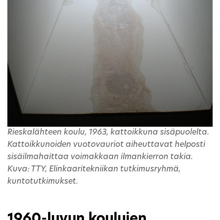
Rieskalähteen koulu, 1963, kattoikkuna sisäpuolelta.
Kattoikkunoiden vuotovauriot aiheuttavat helposti
sisäilmahaittaa voimakkaan ilmankierron takia.
Kuva: TTY, Elinkaaritekniikan tutkimusryhmä,
kuntotutkimukset.
1960-luvun koulujen