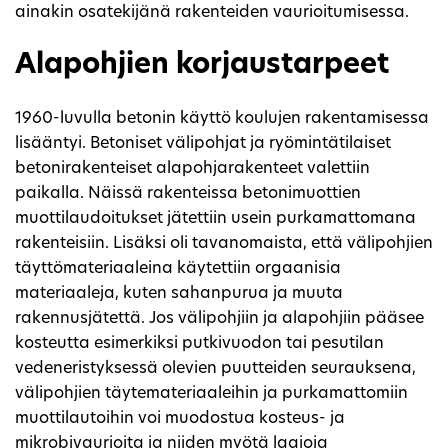
ainakin osatekijänä rakenteiden vaurioitumisessa.
Alapohjien korjaustarpeet
1960-luvulla betonin käyttö koulujen rakentamisessa
lisääntyi. Betoniset välipohjat ja ryömintätilaiset
betonirakenteiset alapohjarakenteet valettiin
paikalla. Näissä rakenteissa betonimuottien
muottilaudoitukset jätettiin usein purkamattomana
rakenteisiin. Lisäksi oli tavanomaista, että välipohjien
täyttömateriaaleina käytettiin orgaanisia
materiaaleja, kuten sahanpurua ja muuta
rakennusjätettä. Jos välipohjiin ja alapohjiin pääsee
kosteutta esimerkiksi putkivuodon tai pesutilan
vedeneristyksessä olevien puutteiden seurauksena,
välipohjien täytemateriaaleihin ja purkamattomiin
muottilautoihin voi muodostua kosteus- ja
mikrobivaurioita ja niiden myötä laajoja