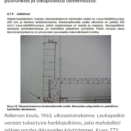
puurunkoa ja ulkopuolista tiiliverhousta.
Pellervon koulu, 1963, ulkoseinärakenne. Leukapalkin
varaan tukeutuva harkkojulkisivu, joka mahdollisti
pitkien nauha-ikkunoiden käyttämisen. Kuva: TTY,