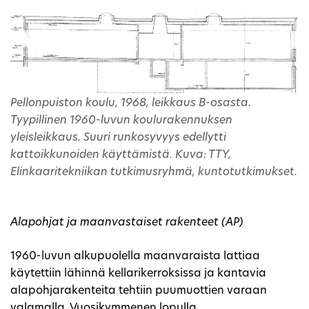
Pellonpuiston koulu, 1968, leikkaus B-osasta.
Tyypillinen 1960-luvun koulurakennuksen
yleisleikkaus. Suuri runkosyvyys edellytti
kattoikkunoiden käyttämistä. Kuva: TTY,
Elinkaaritekniikan tutkimusryhmä, kuntotutkimukset.
Alapohjat ja maanvastaiset rakenteet (AP)
1960-luvun alkupuolella maanvaraista lattiaa
käytettiin lähinnä kellarikerroksissa ja kantavia
alapohjarakenteita tehtiin puumuottien varaan
valamalla. Vuosikymmenen lopulla