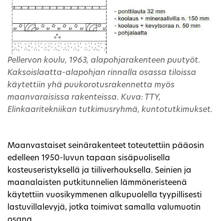
Pellervon koulu, 1963, alapohjarakenteen puutyöt.
Kaksoislaatta-alapohjan rinnalla osassa tiloissa
käytettiin yhä puukorotusrakennetta myös
maanvaraisissa rakenteissa. Kuva: TTY,
Elinkaaritekniikan tutkimusryhmä, kuntotutkimukset.
Maanvastaiset seinärakenteet toteutettiin pääosin
edelleen 1950-luvun tapaan sisäpuolisella
kosteuseristyksellä ja tiiliverhouksella. Seinien ja
maanalaisten putkitunnelien lämmöneristeenä
käytettiin vuosikymmenen alkupuolella tyypillisesti
lastuvillalevyjä, jotka toimivat samalla valumuotin
osana.