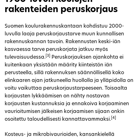
rakenteiden peruskorjaus
Suomen koulurakennuskantaan kohdistuu 2000-
luvulla laaja peruskorjaustarve muun kunnallisen
rakennuskannan tavoin. Rakennusten keski-iän
kasvaessa tarve peruskorjata jatkuu myös
[3]
tulevaisuudessa.
Peruskorjauksen ajankohta ei
kuitenkaan yksistään määrity kiinteistön iän
perusteella, sillä rakennuksen säännöllisellä koko
elinkaaren ajan jatkuneella huollolla ja ylläpidolla on
voitu vaikuttaa peruskorjaustarpeeseen. Toisaalta
korjausten lykkäämisen on nähty nostavan
korjausten kustannuksia ja ennakoiva korjaaminen
vaurioitumisen jälkeisen korjaamisen sijaan onkin
[4]
osoitettu taloudellisesti kannattavammaksi.
Kosteus- ja mikrobivaurioiden, kansankielellä