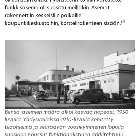
oli kansainvälisiä. Pyöristetyin kulmin varustettu
funkkisasema oli suosittu meilläkin. Asemat
rakennettiin keskeisille paikoille
(11
kaupunkikeskustoihin, korttelirakenteen sisään.
Bensa-asemien määrä alkoi kasvaa nopeasti 1950-
luvulla. Yhdysvalloissa 1910-luvulla kehitetty
tilaohjelma ja seuraavan vuosikymmenen lopulla
suosioon noussut funktionalistinen arkkitehtuuri