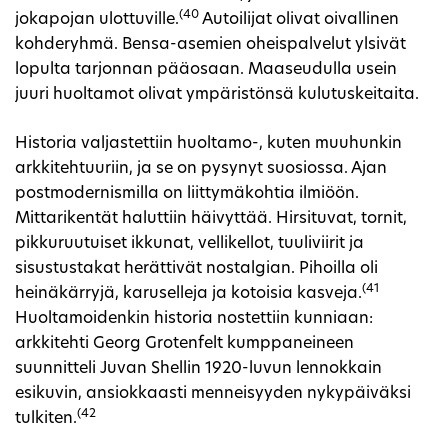
(40
jokapojan ulottuville.
Autoilijat olivat oivallinen
kohderyhmä. Bensa-asemien oheispalvelut ylsivät
lopulta tarjonnan pääosaan. Maaseudulla usein
juuri huoltamot olivat ympäristönsä kulutuskeitaita.
Historia valjastettiin huoltamo-, kuten muuhunkin
arkkitehtuuriin, ja se on pysynyt suosiossa. Ajan
postmodernismilla on liittymäkohtia ilmiöön.
Mittarikentät haluttiin häivyttää. Hirsituvat, tornit,
pikkuruutuiset ikkunat, vellikellot, tuuliviirit ja
sisustustakat herättivät nostalgian. Pihoilla oli
(41
heinäkärryjä, karuselleja ja kotoisia kasveja.
Huoltamoidenkin historia nostettiin kunniaan:
arkkitehti Georg Grotenfelt kumppaneineen
suunnitteli Juvan Shellin 1920-luvun lennokkain
esikuvin, ansiokkaasti menneisyyden nykypäiväksi
(42
tulkiten.