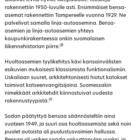
alkoivat levitä hyville liikepaikoille. Kioskeja
rakennettiin 1950-luvulle asti. Ensimmäiset bensa-
asemat rakennettiin Tampereelle vuonna 1929. Ne
palvelivat samalla linja-autoasemina. Bensa-
asemien ja linja-autoasemien yhteys
kaupunkirakenteessa onkin suomalaisen
(8
liikennehistorian piirre.
Huoltoasemien tyylikehitys kävi kansainvälisten
esikuvien mukaisesti klassismista funktionalismiin.
Uskaliaan suuret, arkkitehtonisesti hiotut katokset
toimivat katseenvangitsijoina. Suomessakin
nimekkäät arkkitehdit kiinnostuivat uudesta
(9
rakennustyypistä.
Sodan päätyttyä bensaa säännösteltiin aina
vuoteen 1949, ja suuri osa huoltoasemista sekä noin
puolet autoista oli puolustusvoimien hallussa.