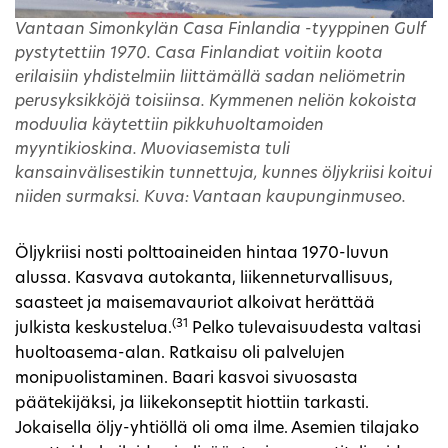
Vantaan Simonkylän Casa Finlandia -tyyppinen Gulf
pystytettiin 1970. Casa Finlandiat voitiin koota
erilaisiin yhdistelmiin liittämällä sadan neliömetrin
perusyksikköjä toisiinsa. Kymmenen neliön kokoista
moduulia käytettiin pikkuhuoltamoiden
myyntikioskina. Muoviasemista tuli
kansainvälisestikin tunnettuja, kunnes öljykriisi koitui
niiden surmaksi. Kuva: Vantaan kaupunginmuseo.
Öljykriisi nosti polttoaineiden hintaa 1970-luvun
alussa. Kasvava autokanta, liikenneturvallisuus,
saasteet ja maisemavauriot alkoivat herättää
(31
julkista keskustelua.
Pelko tulevaisuudesta valtasi
huoltoasema-alan. Ratkaisu oli palvelujen
monipuolistaminen. Baari kasvoi sivuosasta
päätekijäksi, ja liikekonseptit hiottiin tarkasti.
Jokaisella öljy-yhtiöllä oli oma ilme. Asemien tilajako