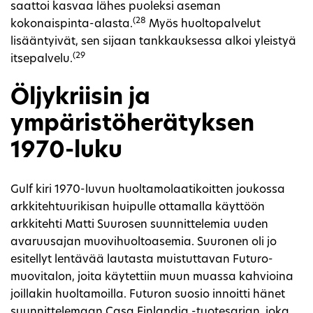
saattoi kasvaa lähes puoleksi aseman
(28
kokonaispinta-alasta.
Myös huoltopalvelut
lisääntyivät, sen sijaan tankkauksessa alkoi yleistyä
(29
itsepalvelu.
Öljykriisin ja
ympäristöherätyksen
1970-luku
Gulf kiri 1970-luvun huoltamolaatikoitten joukossa
arkkitehtuurikisan huipulle ottamalla käyttöön
arkkitehti Matti Suurosen suunnittelemia uuden
avaruusajan muovihuoltoasemia. Suuronen oli jo
esitellyt lentävää lautasta muistuttavan Futuro-
muovitalon, joita käytettiin muun muassa kahvioina
joillakin huoltamoilla. Futuron suosio innoitti hänet
suunnittelemaan Casa Finlandia -tuotesarjan, joka