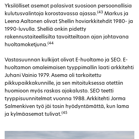
Yksilölliset asemat palasivat suosioon persoonallisia
(43
kulutusvalintoja korostavassa ajassa.
Markus ja
Leena Aaltonen olivat Shellin hoviarkkitehdit 1980- ja
1990-luvulla. Shelliä onkin pidetty
rakennustaiteellisilta tavoitteiltaan ajan johtavana
(44
huoltamoketjuna.
Vastasuunnan kulkijat olivat E-huoltamo ja SEO. E-
huoltamon omaleimaisen tyyppimallin laati arkkitehti
Juhani Vainio 1979. Asema oli tarkoitettu
pikkupaikkakunnille, ja sen mitoituksessa otettiin
huomioon myös raskas ajokalusto. SEO teetti
tyyppisuunnitelmat vuonna 1988. Arkkitehti Jorma
Salmenkiven työ jäi tosin hyödyntämättä, kun lama
(45
ja kylmäasemat tulivat.