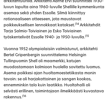
arkkitehtuurilla. Arkkitehti Aarne Ervi suunnitteli 1930-
luvun lopulta aina 1960-luvulle Shellille kymmenkunta
asemaa sekä yhden Essolle. Silmä kiinnittyy
rationaaliseen otteeseen, jota maustavat
(14
poikkeuksellisen lennokkaat katokset.
Arkkitehdit
Tarja Salmio-Toiviainen ja Esko Toiviainen
(15
työskentelivät Essolle 1940- ja 1950-luvulla.
Vuonna 1952 olympialaisiin valmistunut, arkkitehti
Bertel Gripenbergin suunnittelema Helsingin
Tullinpuomin Shell oli maamerkki, katujen
muodostamaan kolmioon huolella sovitettu luomus.
Asema poikkesi ajan huoltamoestetiikasta monin
tavoin: se oli harjakattoinen ja sangen kookas,
ennemminkin talo kuin laatikko. Huoltohalli oli
selvästi erillinen, toimintojaan ilmeikkäästi kuvastava
(16
rakennus.