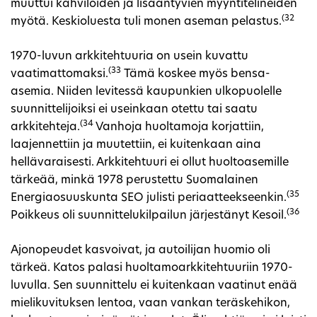
muuttui kahviloiden ja lisääntyvien myyntitelineiden
(32
myötä. Keskioluesta tuli monen aseman pelastus.
1970-luvun arkkitehtuuria on usein kuvattu
(33
vaatimattomaksi.
Tämä koskee myös bensa-
asemia. Niiden levitessä kaupunkien ulkopuolelle
suunnittelijoiksi ei useinkaan otettu tai saatu
(34
arkkitehteja.
Vanhoja huoltamoja korjattiin,
laajennettiin ja muutettiin, ei kuitenkaan aina
hellävaraisesti. Arkkitehtuuri ei ollut huoltoasemille
tärkeää, minkä 1978 perustettu Suomalainen
(35
Energiaosuuskunta SEO julisti periaatteekseenkin.
(36
Poikkeus oli suunnittelukilpailun järjestänyt Kesoil.
Ajonopeudet kasvoivat, ja autoilijan huomio oli
tärkeä. Katos palasi huoltamoarkkitehtuuriin 1970-
luvulla. Sen suunnittelu ei kuitenkaan vaatinut enää
mielikuvituksen lentoa, vaan vankan teräskehikon,