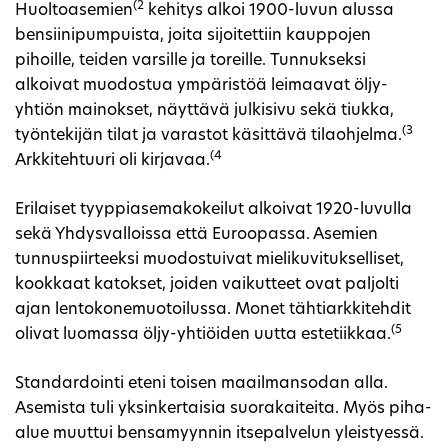
(2
Huoltoasemien
kehitys alkoi 1900-luvun alussa
bensiinipumpuista, joita sijoitettiin kauppojen
pihoille, teiden varsille ja toreille. Tunnukseksi
alkoivat muodostua ympäristöä leimaavat öljy-
yhtiön mainokset, näyttävä julkisivu sekä tiukka,
(3
työntekijän tilat ja varastot käsittävä tilaohjelma.
(4
Arkkitehtuuri oli kirjavaa.
Erilaiset tyyppiasemakokeilut alkoivat 1920-luvulla
sekä Yhdysvalloissa että Euroopassa. Asemien
tunnuspiirteeksi muodostuivat mielikuvitukselliset,
kookkaat katokset, joiden vaikutteet ovat paljolti
ajan lentokonemuotoilussa. Monet tähtiarkkitehdit
(5
olivat luomassa öljy-yhtiöiden uutta estetiikkaa.
Standardointi eteni toisen maailmansodan alla.
Asemista tuli yksinkertaisia suorakaiteita. Myös piha-
alue muuttui bensamyynnin itsepalvelun yleistyessä.