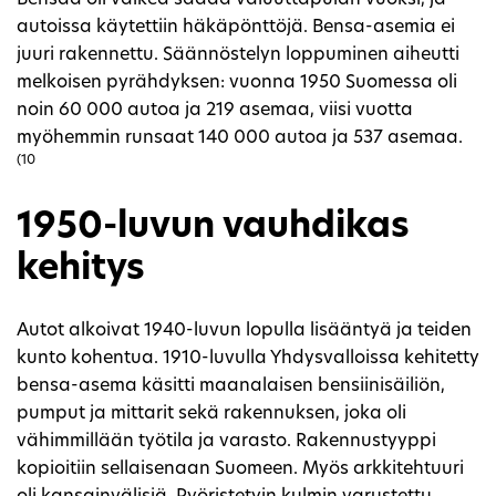
Bensaa oli vaikea saada valuuttapulan vuoksi, ja
autoissa käytettiin häkäpönttöjä. Bensa-asemia ei
juuri rakennettu. Säännöstelyn loppuminen aiheutti
melkoisen pyrähdyksen: vuonna 1950 Suomessa oli
noin 60 000 autoa ja 219 asemaa, viisi vuotta
myöhemmin runsaat 140 000 autoa ja 537 asemaa.
(10
1950-luvun vauhdikas
kehitys
Autot alkoivat 1940-luvun lopulla lisääntyä ja teiden
kunto kohentua. 1910-luvulla Yhdysvalloissa kehitetty
bensa-asema käsitti maanalaisen bensiinisäiliön,
pumput ja mittarit sekä rakennuksen, joka oli
vähimmillään työtila ja varasto. Rakennustyyppi
kopioitiin sellaisenaan Suomeen. Myös arkkitehtuuri