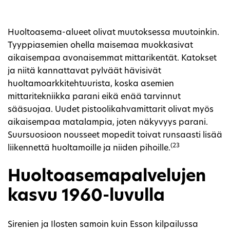
Huoltoasema-alueet olivat muutoksessa muutoinkin.
Tyyppiasemien ohella maisemaa muokkasivat
aikaisempaa avonaisemmat mittarikentät. Katokset
ja niitä kannattavat pylväät hävisivät
huoltamoarkkitehtuurista, koska asemien
mittaritekniikka parani eikä enää tarvinnut
sääsuojaa. Uudet pistoolikahvamittarit olivat myös
aikaisempaa matalampia, joten näkyvyys parani.
Suursuosioon nousseet mopedit toivat runsaasti lisää
(23
liikennettä huoltamoille ja niiden pihoille.
Huoltoasemapalvelujen
kasvu 1960-luvulla
Sirenien ja Ilosten samoin kuin Esson kilpailussa