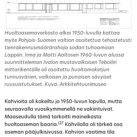
Huoltoasemaverkosto alkoi 1950-luvulla kattaa
myös Pohjois-Suomen valtion osoitettua tehostetusti
tienrakennusmäärärahoja sodan tuhoamaan
Lappiin. Irma ja Matti Aaltosen 1960-luvun alussa
suunnitteleman Ivalon mustavalkoisen Teboilin
mittarikentälle oli osoitettu huoltamoketjun
tunnusvärien, valkoisen ja punaisen sävyiset
ruusuistutukset. Kuva: Arkkitehtuurimuseo
Kahvioita oli kokeiltu jo 1950-luvun lopulla, mutta
seuraavalla vuosikymmenellä ne vakiintuivat.
Maaseudulla tämä tarkoitti maineikasta
(27
huoltoaseman baaria.
Kahvilalla oli tärkeä osa
aseman pääjulkisivussa. Kahvion vaatima tila