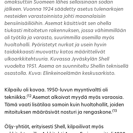
omaksuttiin Suomeen lähes sellaisinaan sodan
jälkeen. Vuonna 1924 säädetty asetus tulenarkojen
nesteiden varastoinnista johti maanalaisiin
bensiinisäiliöihin. Asemat käsittivät sen ohella
tiukasti mitoitetun rakennuksen, jossa vähimmillään
oli työtila ja varasto, suurimmilla asemilla myös
huoltohalli. Pyöristetyt nurkat ja usein hyvin
taidokkaasti muovattu katos määrittelivät
ulkoarkkitehtuuria. Kuvassa Jyväskylän Shell
vuodelta 1951. Asema on suunniteltu Shellin teknisellä
osastolla. Kuva: Elinkeinoelämän keskusarkisto.
Kilpailu oli kovaa. 1950-luvun myyntivaltti oli
(12
tekniikka.
Asemat alkoivat myydä myös varaosia.
Tämä vaati lisätilaa samoin kuin huoltohallit, joiden
(13
mitoituksen määräsivät nosturi ja rengaskone.
Öljy-yhtiöt, erityisesti Shell, kilpailivat myös