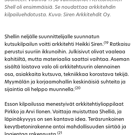
Shell oli ensimmäisiä. Se noudattaa arkkitehdin
kilpailuehdotusta. Kuva: Siren Arkkitehdit Oy.
Shellin neljälle suunnittelijalle suunnatun
(19
kutsukilpailun voitti arkkitehti Heikki Siren.
Ratkaisu
perustui suuriin ikkunoihin. Julkisivut olivat vaaleaa
kahitiiltä, mutta materiaalia saattoi vaihtaa. Aseman
sisältä loistava valo oli arkkitehtuurin olennainen
osa, asiakkaita kutsuva, tekniikkaa korostava tekijä.
Myymälän ja korjaamohallin keskinäisiä suhteita ja
(20
sijaintia oli helppo muunnella.
Esson kilpailussa menestyivät arkkitehtiylioppilaat
Pirkko ja Arvi Ilonen. Voittaja muistuttaa Shelliä, ja
läpinäkyvyys on sen kantava idea. Teräsrunkoinen
kevytbetonirakenne antoi mahdollisuuden siirtää ja
(21
laajentaa rakennusta.