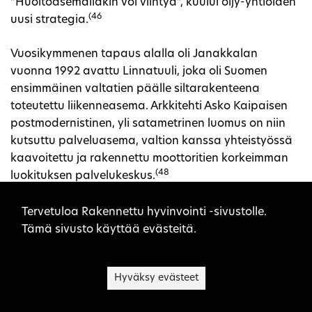
”Huoltoasemallakin voi viihtyä”, kuului öljy-yhtiöiden
(46
uusi strategia.
Vuosikymmenen tapaus alalla oli Janakkalan
vuonna 1992 avattu Linnatuuli, joka oli Suomen
ensimmäinen valtatien päälle siltarakenteena
toteutettu liikenneasema. Arkkitehti Asko Kaipaisen
postmodernistinen, yli satametrinen luomus on niin
kutsuttu palveluasema, valtion kanssa yhteistyössä
kaavoitettu ja rakennettu moottoritien korkeimman
(48
luokituksen palvelukeskus.
Sivuston evästeet
Arkkitehtonisia kohokohtia oli esimerkiksi
Tervetuloa Rakennettu hyvinvointi -sivustolle.
Arkkitehtitoimisto Heikkinen – Komosen 1995
Tämä sivusto käyttää evästeitä.
valmistunut Teboil Rajahovi. Valtakunnan rajalla
Vaalimaalla sijaitseva valtava sininen lieriö oli
Hyväksy evästeet
paikkansa ja vertauskuvansa mittainen,
konstruktivistinen rakennelma, joka ei alistunut
(49