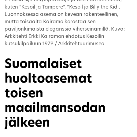
erilaisia sijoitusympäristöjä ja aseman luonnetta,
kuten ”Kesoil ja Tampere”, ”Kesoil ja Billy the Kid”.
Luonnoksessa asema on keveän rakenteellinen,
mutta toisaalta Kairamo korostaa sen
paviljonkimaista eleganssia viherseinämillä. Kuva:
Arkkitehti Erkki Kairamon ehdotus Kesoilin
kutsukilpailuun 1979 / Arkkitehtuurimuseo.
Suomalaiset
huoltoasemat
toisen
maailmansodan
jälkeen