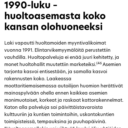
1990-luku –
huoltoasemasta koko
kansan olohuoneeksi
Laki vapautti huoltamoiden myyntivalikoimat
vuonna 1991. Elintarvikemyymälöitä perustettiin
vauhdilla. Huoltopalveluja ei enää juuri kehitetty, ja
(46
monet huoltohallit muutettiin marketeiksi.
Asemien
tarjonta kasvoi entisestään, ja samalla kasvoi
rakennusten koko. Laakeassa
moottoritiemaisemassa autoilijan huomion herättivät
mainospylvään ohella ennen kaikkea asemien
monimuotoiset, korkeat ja raskaat kattorakennelmat.
Katon alla palveluja sai päivittäistavaroista
kulttuuriin ja kuntien toimintoihin, uskontokuntien
toimipisteissä, tempauksina ja puuhapäivinä.