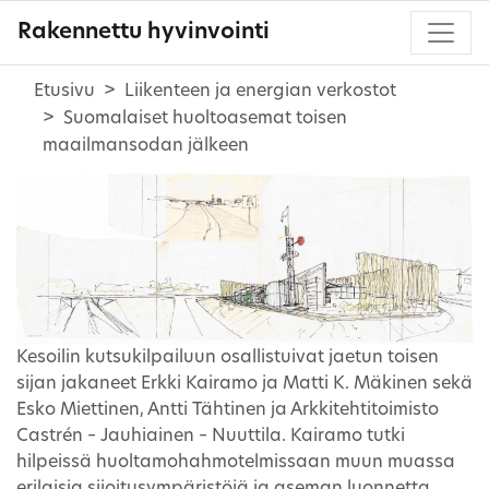
Rakennettu hyvinvointi
Etusivu
Liikenteen ja energian verkostot
Suomalaiset huoltoasemat toisen
maailmansodan jälkeen
Kesoilin kutsukilpailuun osallistuivat jaetun toisen
sijan jakaneet Erkki Kairamo ja Matti K. Mäkinen sekä
Esko Miettinen, Antti Tähtinen ja Arkkitehtitoimisto
Castrén – Jauhiainen – Nuuttila. Kairamo tutki
hilpeissä huoltamohahmotelmissaan muun muassa