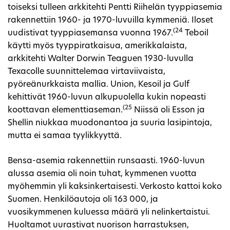
toiseksi tulleen arkkitehti Pentti Riihelän tyyppiasemia
rakennettiin 1960- ja 1970-luvuilla kymmeniä. Iloset
(24
uudistivat tyyppiasemansa vuonna 1967.
Teboil
käytti myös tyyppiratkaisua, amerikkalaista,
arkkitehti Walter Dorwin Teaguen 1930-luvulla
Texacolle suunnittelemaa virtaviivaista,
pyöreänurkkaista mallia. Union, Kesoil ja Gulf
kehittivät 1960-luvun alkupuolella kukin nopeasti
(25
koottavan elementtiaseman.
Niissä oli Esson ja
Shellin niukkaa muodonantoa ja suuria lasipintoja,
mutta ei samaa tyylikkyyttä.
Bensa-asemia rakennettiin runsaasti. 1960-luvun
alussa asemia oli noin tuhat, kymmenen vuotta
myöhemmin yli kaksinkertaisesti. Verkosto kattoi koko
Suomen. Henkilöautoja oli 163 000, ja
vuosikymmenen kuluessa määrä yli nelinkertaistui.
Huoltamot uurastivat nuorison harrastuksen,