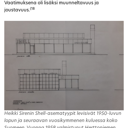
Vaatimuksena oli lisäksi muunneltavuus ja
(18
joustavuus.
Heikki Sirenin Shell-asematyypit levisivät 1950-luvun
lopun ja seuraavan vuosikymmenen kuluessa koko
Suomeen. Vuonna 1958 valmistunut Herttoniemen