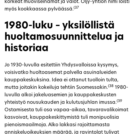
korkeat muoviseinämät ja valot. Öljy-yhtiön nimi loisti
(37
myös kookkaassa pylväässä.
1980-luku – yksilöllistä
huoltamosuunnittelua ja
historiaa
Jo 1930-luvulla esitettiin Yhdysvalloissa kysymys,
voisivatko huoltoasemat palvella asuinalueiden
kauppakeskuksina. Idea ei ottanut tuolloin tulta,
(38
mutta joitakin kokeiluja tehtiin Suomessakin.
1980-
luvulla alkoi jakeluasemien ja kauppakeskusten
(39
yhteistyö nousukauden ja kulutusjuhlan imussa.
Ostamisesta tuli osa vapaa-aikaa, tavaravalikoimat
kasvoivat, kauppakeskittymistä tuli monipuolisia
pienoismaailmoja. Alko lakkasi rajoittamasta
anniskeluoikeuksien määrää, ja ravintolat tulivat