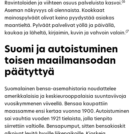
(6
Ravintoloiden ja viihteen osuus palveluista kasvoi.
Aseman näkyvyys oli olennaista. Kookkaat
mainospylväät olivat keino pyydystää asiakas
maantieltä. Pylväät palvelivat yöllä ja päivällä,
(7
kaukaa ja läheltä, kirjaimin, kuvin ja vahvoin valoin.
Suomi ja autoistuminen
toisen maailmansodan
päätyttyä
Suomalainen bensa-asemahistoria noudattelee
amerikkalaisia ja keskieurooppalaisia suuntaviivoja
vuosikymmenen viiveellä. Bensaa kaupattiin
maassamme ensi kertaa vuonna 1900. Autoistuminen
sai vauhtia vuoden 1921 tielaista, jolla tienpito
siirrettiin valtiolle. Bensapumput, sitten bensakioskit