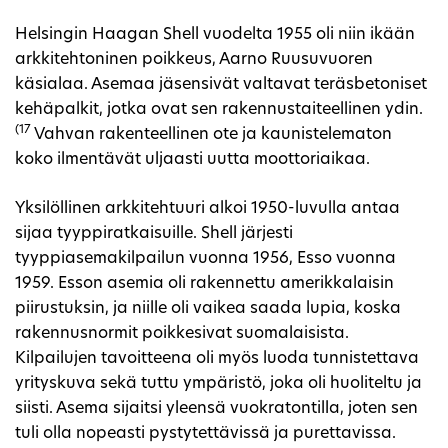
Helsingin Haagan Shell vuodelta 1955 oli niin ikään
arkkitehtoninen poikkeus, Aarno Ruusuvuoren
käsialaa. Asemaa jäsensivät valtavat teräsbetoniset
kehäpalkit, jotka ovat sen rakennustaiteellinen ydin.
(17
Vahvan rakenteellinen ote ja kaunistelematon
koko ilmentävät uljaasti uutta moottoriaikaa.
Yksilöllinen arkkitehtuuri alkoi 1950-luvulla antaa
sijaa tyyppiratkaisuille. Shell järjesti
tyyppiasemakilpailun vuonna 1956, Esso vuonna
1959. Esson asemia oli rakennettu amerikkalaisin
piirustuksin, ja niille oli vaikea saada lupia, koska
rakennusnormit poikkesivat suomalaisista.
Kilpailujen tavoitteena oli myös luoda tunnistettava
yrityskuva sekä tuttu ympäristö, joka oli huoliteltu ja
siisti. Asema sijaitsi yleensä vuokratontilla, joten sen
tuli olla nopeasti pystytettävissä ja purettavissa.