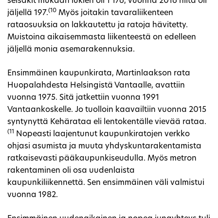
seisakit mukaan lukien oli 1 176, vuonna 2016 niitä oli
(10
jäljellä 197.
Myös joitakin tavaraliikenteen
rataosuuksia on lakkautettu ja ratoja hävitetty.
Muistoina aikaisemmasta liikenteestä on edelleen
jäljellä monia asemarakennuksia.
Ensimmäinen kaupunkirata, Martinlaakson rata
Huopalahdesta Helsingistä Vantaalle, avattiin
vuonna 1975. Sitä jatkettiin vuonna 1991
Vantaankoskelle. Jo tuolloin kaavailtiin vuonna 2015
syntynyttä Kehärataa eli lentokentälle vievää rataa.
(11
Nopeasti laajentunut kaupunkiratojen verkko
ohjasi asumista ja muuta yhdyskuntarakentamista
ratkaisevasti pääkaupunkiseudulla. Myös metron
rakentaminen oli osa uudenlaista
kaupunkiliikennettä. Sen ensimmäinen väli valmistui
vuonna 1982.