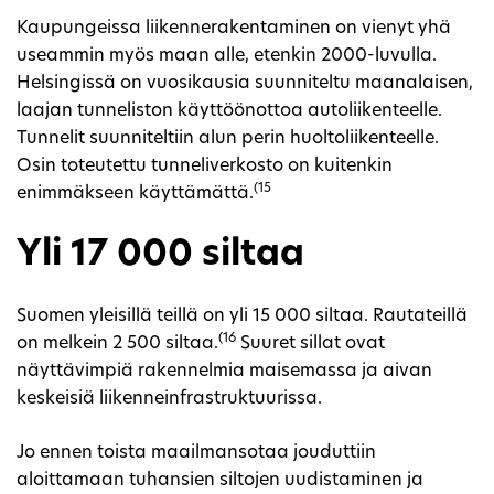
Kaupungeissa liikennerakentaminen on vienyt yhä
useammin myös maan alle, etenkin 2000-luvulla.
Helsingissä on vuosikausia suunniteltu maanalaisen,
laajan tunneliston käyttöönottoa autoliikenteelle.
Tunnelit suunniteltiin alun perin huoltoliikenteelle.
Osin toteutettu tunneliverkosto on kuitenkin
(15
enimmäkseen käyttämättä.
Yli 17 000 siltaa
Suomen yleisillä teillä on yli 15 000 siltaa. Rautateillä
(16
on melkein 2 500 siltaa.
Suuret sillat ovat
näyttävimpiä rakennelmia maisemassa ja aivan
keskeisiä liikenneinfrastruktuurissa.
Jo ennen toista maailmansotaa jouduttiin
aloittamaan tuhansien siltojen uudistaminen ja