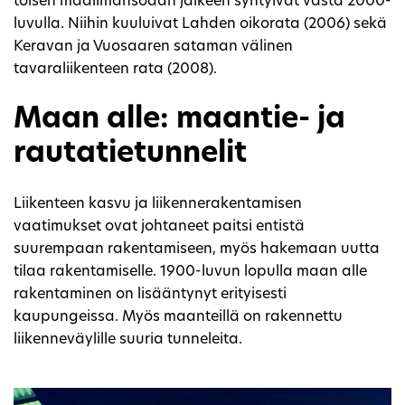
toisen maailmansodan jälkeen syntyivät vasta 2000-
luvulla. Niihin kuuluivat Lahden oikorata (2006) sekä
Keravan ja Vuosaaren sataman välinen
tavaraliikenteen rata (2008).
Maan alle: maantie- ja
rautatietunnelit
Liikenteen kasvu ja liikennerakentamisen
vaatimukset ovat johtaneet paitsi entistä
suurempaan rakentamiseen, myös hakemaan uutta
tilaa rakentamiselle. 1900-luvun lopulla maan alle
rakentaminen on lisääntynyt erityisesti
kaupungeissa. Myös maanteillä on rakennettu
liikenneväylille suuria tunneleita.