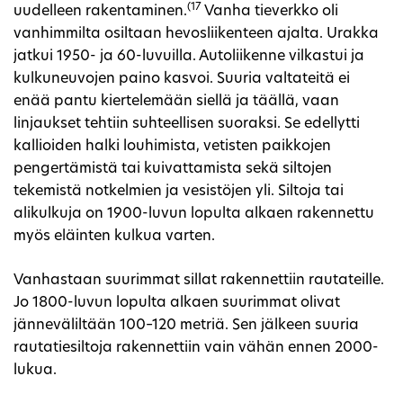
(17
uudelleen rakentaminen.
Vanha tieverkko oli
vanhimmilta osiltaan hevosliikenteen ajalta. Urakka
jatkui 1950- ja 60-luvuilla. Autoliikenne vilkastui ja
kulkuneuvojen paino kasvoi. Suuria valtateitä ei
enää pantu kiertelemään siellä ja täällä, vaan
linjaukset tehtiin suhteellisen suoraksi. Se edellytti
kallioiden halki louhimista, vetisten paikkojen
pengertämistä tai kuivattamista sekä siltojen
tekemistä notkelmien ja vesistöjen yli. Siltoja tai
alikulkuja on 1900-luvun lopulta alkaen rakennettu
myös eläinten kulkua varten.
Vanhastaan suurimmat sillat rakennettiin rautateille.
Jo 1800-luvun lopulta alkaen suurimmat olivat
jänneväliltään 100–120 metriä. Sen jälkeen suuria
rautatiesiltoja rakennettiin vain vähän ennen 2000-
lukua.