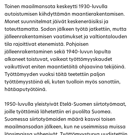
Toinen maailmansota keskeytti 1930-luvulla
autoistumisen kiihdyttämän maantierakentamisen.
Monet suunnitelmat jäivät keskeneräisiksi ja
toteuttamatta. Sodan jälkeen työtä jatkettiin, mutta
jälleenrakentamisen vaatimukset ja valtiontalouden
tila rajoittivat etenemistä. Pohjoisen
jälleenrakentaminen sekä 1940-luvun lopulta
alkaneet toistuvat, vaikeat työttömyyskaudet
vaikuttivat eniten maantietöitä ohjaavina tekijöinä.
Työttömyyden vuoksi töitä teetettiin paljon
työttömyystöinä eli, kuten tuolloin myös sanottiin,
hätäaputyötöinä.
1950-luvulla yleistyivät Etelä-Suomen siirtotyömaat,
joille työttömiä lähetettiin eri puolilta Suomea.
Suomessa siirtotyömaiden määrä kasvoi toisen
maailmansodan jälkeen, kun ne useimmissa muissa
länsimaissa vähenivät. Työttömyysturva uudistettiin