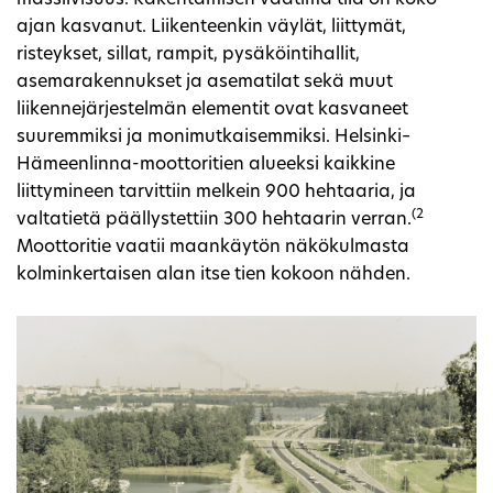
ajan kasvanut. Liikenteenkin väylät, liittymät,
risteykset, sillat, rampit, pysäköintihallit,
asemarakennukset ja asematilat sekä muut
liikennejärjestelmän elementit ovat kasvaneet
suuremmiksi ja monimutkaisemmiksi. Helsinki–
Hämeenlinna-moottoritien alueeksi kaikkine
liittymineen tarvittiin melkein 900 hehtaaria, ja
(2
valtatietä päällystettiin 300 hehtaarin verran.
Moottoritie vaatii maankäytön näkökulmasta
kolminkertaisen alan itse tien kokoon nähden.