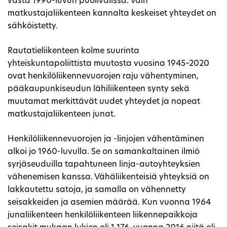
vasta 1990-luvun puolivälissä. Vain
matkustajaliikenteen kannalta keskeiset yhteydet on
sähköistetty.
Rautatieliikenteen kolme suurinta
yhteiskuntapoliittista muutosta vuosina 1945–2020
ovat henkilöliikennevuorojen raju vähentyminen,
pääkaupunkiseudun lähiliikenteen synty sekä
muutamat merkittävät uudet yhteydet ja nopeat
matkustajaliikenteen junat.
Henkilöliikennevuorojen ja -linjojen vähentäminen
alkoi jo 1960-luvulla. Se on samankaltainen ilmiö
syrjäseuduilla tapahtuneen linja-autoyhteyksien
vähenemisen kanssa. Vähäliikenteisiä yhteyksiä on
lakkautettu satoja, ja samalla on vähennetty
seisakkeiden ja asemien määrää. Kun vuonna 1964
junaliikenteen henkilöliikenteen liikennepaikkoja