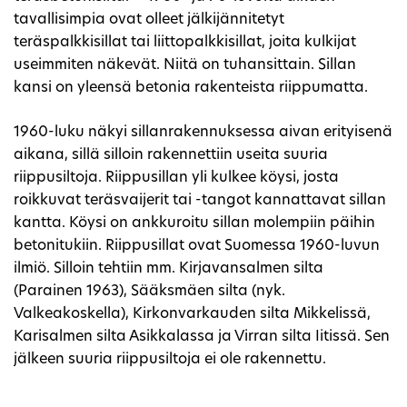
tavallisimpia ovat olleet jälkijännitetyt
teräspalkkisillat tai liittopalkkisillat, joita kulkijat
useimmiten näkevät. Niitä on tuhansittain. Sillan
kansi on yleensä betonia rakenteista riippumatta.
1960-luku näkyi sillanrakennuksessa aivan erityisenä
aikana, sillä silloin rakennettiin useita suuria
riippusiltoja. Riippusillan yli kulkee köysi, josta
roikkuvat teräsvaijerit tai -tangot kannattavat sillan
kantta. Köysi on ankkuroitu sillan molempiin päihin
betonitukiin. Riippusillat ovat Suomessa 1960-luvun
ilmiö. Silloin tehtiin mm. Kirjavansalmen silta
(Parainen 1963), Sääksmäen silta (nyk.
Valkeakoskella), Kirkonvarkauden silta Mikkelissä,
Karisalmen silta Asikkalassa ja Virran silta Iitissä. Sen
jälkeen suuria riippusiltoja ei ole rakennettu.