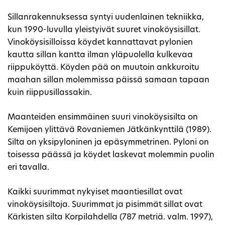
Sillanrakennuksessa syntyi uudenlainen tekniikka,
kun 1990-luvulla yleistyivät suuret vinoköysisillat.
Vinoköysisilloissa köydet kannattavat pylonien
kautta sillan kantta ilman yläpuolella kulkevaa
riippuköyttä. Köyden pää on muutoin ankkuroitu
maahan sillan molemmissa päissä samaan tapaan
kuin riippusillassakin.
Maanteiden ensimmäinen suuri vinoköysisilta on
Kemijoen ylittävä Rovaniemen Jätkänkynttilä (1989).
Silta on yksipyloninen ja epäsymmetrinen. Pyloni on
toisessa päässä ja köydet laskevat molemmin puolin
eri tavalla.
Kaikki suurimmat nykyiset maantiesillat ovat
vinoköysisiltoja. Suurimmat ja pisimmät sillat ovat
Kärkisten silta Korpilahdella (787 metriä. valm. 1997),