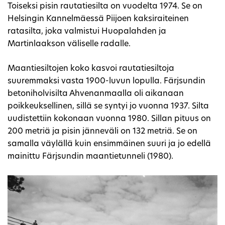
Toiseksi pisin rautatiesilta on vuodelta 1974. Se on
Helsingin Kannelmäessä Piijoen kaksiraiteinen
ratasilta, joka valmistui Huopalahden ja
Martinlaakson väliselle radalle.
Maantiesiltojen koko kasvoi rautatiesiltoja
suuremmaksi vasta 1900-luvun lopulla. Färjsundin
betoniholvisilta Ahvenanmaalla oli aikanaan
poikkeuksellinen, sillä se syntyi jo vuonna 1937. Silta
uudistettiin kokonaan vuonna 1980. Sillan pituus on
200 metriä ja pisin jänneväli on 132 metriä. Se on
samalla väylällä kuin ensimmäinen suuri ja jo edellä
mainittu Färjsundin maantietunneli (1980).