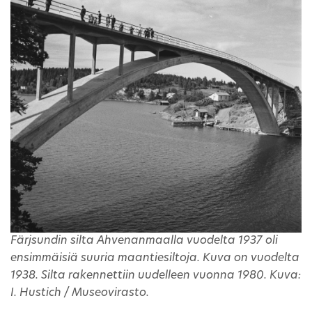
Färjsundin silta Ahvenanmaalla vuodelta 1937 oli
ensimmäisiä suuria maantiesiltoja. Kuva on vuodelta
1938. Silta rakennettiin uudelleen vuonna 1980. Kuva:
I. Hustich / Museovirasto.