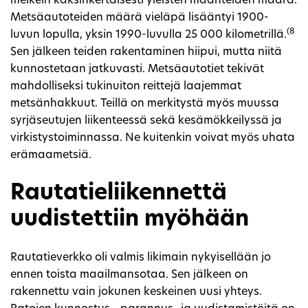
melkein kaksinkertaisesti yleisten maanteiden määrä.
Metsäautoteiden määrä vieläpä lisääntyi 1900-
(8
luvun lopulla, yksin 1990-luvulla 25 000 kilometrillä.
Sen jälkeen teiden rakentaminen hiipui, mutta niitä
kunnostetaan jatkuvasti. Metsäautotiet tekivät
mahdolliseksi tukinuiton reittejä laajemmat
metsänhakkuut. Teillä on merkitystä myös muussa
syrjäseutujen liikenteessä sekä kesämökkeilyssä ja
virkistystoiminnassa. Ne kuitenkin voivat myös uhata
erämaametsiä.
Rautatieliikennettä
uudistettiin myöhään
Rautatieverkko oli valmis likimain nykyisellään jo
ennen toista maailmansotaa. Sen jälkeen on
rakennettu vain jokunen keskeinen uusi yhteys.