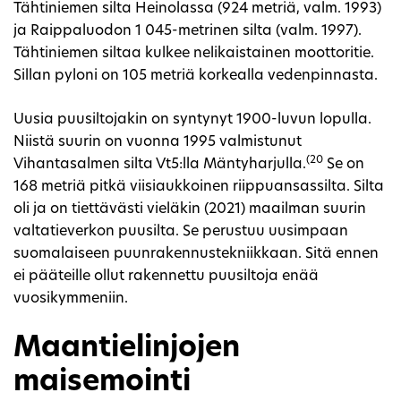
Tähtiniemen silta Heinolassa (924 metriä, valm. 1993)
ja Raippaluodon 1 045-metrinen silta (valm. 1997).
Tähtiniemen siltaa kulkee nelikaistainen moottoritie.
Sillan pyloni on 105 metriä korkealla vedenpinnasta.
Uusia puusiltojakin on syntynyt 1900-luvun lopulla.
Niistä suurin on vuonna 1995 valmistunut
(20
Vihantasalmen silta Vt5:lla Mäntyharjulla.
Se on
168 metriä pitkä viisiaukkoinen riippuansassilta. Silta
oli ja on tiettävästi vieläkin (2021) maailman suurin
valtatieverkon puusilta. Se perustuu uusimpaan
suomalaiseen puunrakennustekniikkaan. Sitä ennen
ei pääteille ollut rakennettu puusiltoja enää
vuosikymmeniin.
Maantielinjojen
maisemointi