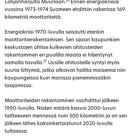
(6
Lohjanharjulta Muurlaan.
Ennen energiakriisiä
vuosina 1973–1974 Suomeen ehdittiin rakentaa 169
kilometriä moottoriteitä.
Energiakriisi 1970-luvulla seisautti etenkin
moottoritierakentamisen. Sen sijaan kaupunkien
keskustojen ohitse kulkevien ohitusteiden
rakentaminen eri puolilla maata ei hiljentynyt
(7
samalla tavalla.
Uusille ohitusteille syntyi myös
suuria liittymiä, jotka alkoivat hallita maisemia niin
kaupungeissa kuin monissa pienemmissäkin
taajamissa.
Moottoriteiden rakentaminen vauhdittui jälkeen
1990-luvulla. Niiden määrä kasvoi 2000-luvun
taitteeseen mennessä noin 500 kilometriin ja on sen
jälkeen lähes kaksinkertaistunut 2020-luvulle
tultaessa.