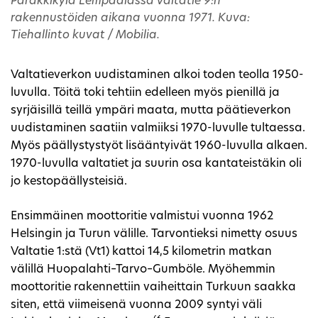
Parakkikylä Lempäälässä Valtatie 9:n
rakennustöiden aikana vuonna 1971. Kuva:
Tiehallinto kuvat / Mobilia.
Valtatieverkon uudistaminen alkoi toden teolla 1950-
luvulla. Töitä toki tehtiin edelleen myös pienillä ja
syrjäisillä teillä ympäri maata, mutta päätieverkon
uudistaminen saatiin valmiiksi 1970-luvulle tultaessa.
Myös päällystystyöt lisääntyivät 1960-luvulla alkaen.
1970-luvulla valtatiet ja suurin osa kantateistäkin oli
jo kestopäällysteisiä.
Ensimmäinen moottoritie valmistui vuonna 1962
Helsingin ja Turun välille. Tarvontieksi nimetty osuus
Valtatie 1:stä (Vt1) kattoi 14,5 kilometrin matkan
välillä Huopalahti–Tarvo–Gumböle. Myöhemmin
moottoritie rakennettiin vaiheittain Turkuun saakka
siten, että viimeisenä vuonna 2009 syntyi väli