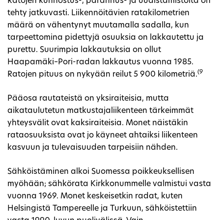
Ratojen kunnostus-, parannus- ja uudistamistöitä on
tehty jatkuvasti. Liikennöitävien ratakilometrien
määrä on vähentynyt muutamalla sadalla, kun
tarpeettomina pidettyjä osuuksia on lakkautettu ja
purettu. Suurimpia lakkautuksia on ollut
Haapamäki–Pori-radan lakkautus vuonna 1985.
(9
Ratojen pituus on nykyään reilut 5 900 kilometriä.
Pääosa rautateistä on yksiraiteisia, mutta
aikataulutetun matkustajaliikenteen tärkeimmät
yhteysvälit ovat kaksiraiteisia. Monet näistäkin
rataosuuksista ovat jo käyneet ahtaiksi liikenteen
kasvuun ja tulevaisuuden tarpeisiin nähden.
Sähköistäminen alkoi Suomessa poikkeuksellisen
myöhään; sähkörata Kirkkonummelle valmistui vasta
vuonna 1969. Monet keskeisetkin radat, kuten
Helsingistä Tampereelle ja Turkuun, sähköistettiin