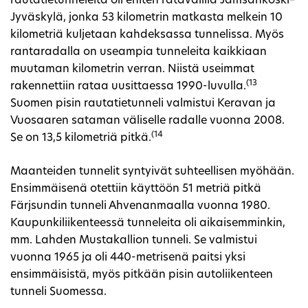
rautatietunneleita oli eniten ratavälillä Jämsänkoski–
Jyväskylä, jonka 53 kilometrin matkasta melkein 10
kilometriä kuljetaan kahdeksassa tunnelissa. Myös
rantaradalla on useampia tunneleita kaikkiaan
muutaman kilometrin verran. Niistä useimmat
(13
rakennettiin rataa uusittaessa 1990-luvulla.
Suomen pisin rautatietunneli valmistui Keravan ja
Vuosaaren sataman väliselle radalle vuonna 2008.
(14
Se on 13,5 kilometriä pitkä.
Maanteiden tunnelit syntyivät suhteellisen myöhään.
Ensimmäisenä otettiin käyttöön 51 metriä pitkä
Färjsundin tunneli Ahvenanmaalla vuonna 1980.
Kaupunkiliikenteessä tunneleita oli aikaisemminkin,
mm. Lahden Mustakallion tunneli. Se valmistui
vuonna 1965 ja oli 440-metrisenä paitsi yksi
ensimmäisistä, myös pitkään pisin autoliikenteen
tunneli Suomessa.