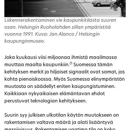
Liikennerakentaminen vie kaupunkitilasta suuren
osan. Helsingin Ruoholahden sillan ympäristöä
vuonna 1991. Kuva: Jan Alanco / Helsingin
kaupunginmuseo.
Joka kuukausi viisi miljoonaa ihmistä maailmassa
(1
muuttaa maalta kaupunkiin.
Suomessa tämän
kehityksen merkit ja hiljaiset signaalit ovat samat, jos
kohta pienoiskoossa. Myös Suomessa elinympäristön
muutosta on säädellyt eniten kaupungistuminen.
Kaikkiaan nykyaikaisen elämäntavan ehdot
perustuvat teknologian kehitykseen.
Suurin syy julkisen ulkotilan käytön muutokseen on
rakentamisen valtava määrä ja alati lisääntyvä
massiivisuus. Rakentamisen vaatima tila on koko