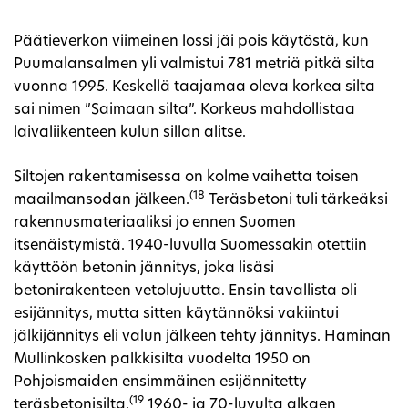
Päätieverkon viimeinen lossi jäi pois käytöstä, kun
Puumalansalmen yli valmistui 781 metriä pitkä silta
vuonna 1995. Keskellä taajamaa oleva korkea silta
sai nimen ”Saimaan silta”. Korkeus mahdollistaa
laivaliikenteen kulun sillan alitse.
Siltojen rakentamisessa on kolme vaihetta toisen
(18
maailmansodan jälkeen.
Teräsbetoni tuli tärkeäksi
rakennusmateriaaliksi jo ennen Suomen
itsenäistymistä. 1940-luvulla Suomessakin otettiin
käyttöön betonin jännitys, joka lisäsi
betonirakenteen vetolujuutta. Ensin tavallista oli
esijännitys, mutta sitten käytännöksi vakiintui
jälkijännitys eli valun jälkeen tehty jännitys. Haminan
Mullinkosken palkkisilta vuodelta 1950 on
Pohjoismaiden ensimmäinen esijännitetty
(19
teräsbetonisilta.
1960- ja 70-luvulta alkaen