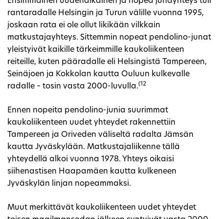
Ensimmäinen uudenaikainen ja nopea junayhteys tuli
rantaradalle Helsingin ja Turun välille vuonna 1995,
joskaan rata ei ole ollut likikään vilkkain
matkustajayhteys. Sittemmin nopeat pendolino-junat
yleistyivät kaikille tärkeimmille kaukoliikenteen
reiteille, kuten pääradalle eli Helsingistä Tampereen,
Seinäjoen ja Kokkolan kautta Ouluun kulkevalle
(12
radalle – tosin vasta 2000-luvulla.
Ennen nopeita pendolino-junia suurimmat
kaukoliikenteen uudet yhteydet rakennettiin
Tampereen ja Oriveden väliseltä radalta Jämsän
kautta Jyväskylään. Matkustajaliikenne tällä
yhteydellä alkoi vuonna 1978. Yhteys oikaisi
siihenastisen Haapamäen kautta kulkeneen
Jyväskylän linjan nopeammaksi.
Muut merkittävät kaukoliikenteen uudet yhteydet