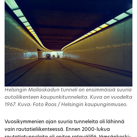
Helsingin Mallaskadun tunneli on ensimmäisiä suuria
autoliikenteen kaupunkitunneleita. Kuva on vuodelta
1967. Kuva: Foto Roos / Helsingin kaupunginmuseo.
Vuosikymmenien ajan suuria tunneleita oli lähinnä
vain rautatieliikenteessä. Ennen 2000-lukua