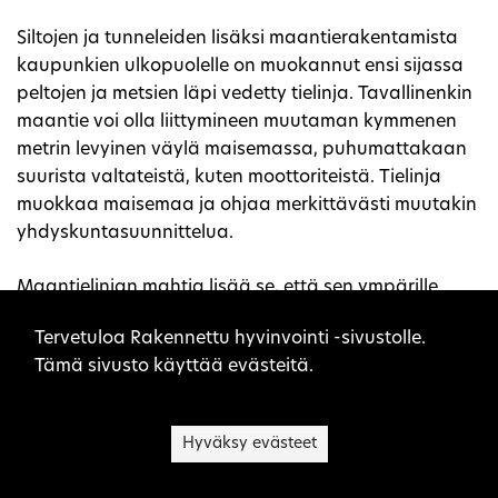
Siltojen ja tunneleiden lisäksi maantierakentamista
kaupunkien ulkopuolelle on muokannut ensi sijassa
peltojen ja metsien läpi vedetty tielinja. Tavallinenkin
maantie voi olla liittymineen muutaman kymmenen
metrin levyinen väylä maisemassa, puhumattakaan
suurista valtateistä, kuten moottoriteistä. Tielinja
muokkaa maisemaa ja ohjaa merkittävästi muutakin
yhdyskuntasuunnittelua.
Maantielinjan mahtia lisää se, että sen ympärille
rakentuu paljon muuta liikkumiseen, kuljettamiseen ja
Sivuston evästeet
Tervetuloa Rakennettu hyvinvointi -sivustolle.
yhdyskuntarakentamiseen sidottua toimintaa. Niitä
Tämä sivusto käyttää evästeitä.
ovat monet infrastruktuurin järjestelmät, kuten
viemärit, ojitus ja valaistus, sekä monenlaiset
suojausjärjestelmät, meluvallit ja riista-aidat sekä
Hyväksy evästeet
tietenkin kulkemisen ja kuljettamisen palvelut.