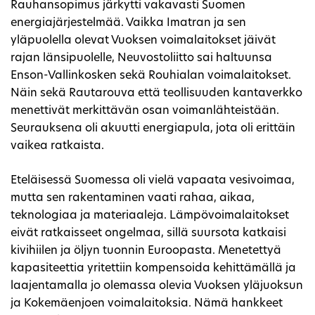
Rauhansopimus järkytti vakavasti Suomen
energiajärjestelmää. Vaikka Imatran ja sen
yläpuolella olevat Vuoksen voimalaitokset jäivät
rajan länsipuolelle, Neuvostoliitto sai haltuunsa
Enson-Vallinkosken sekä Rouhialan voimalaitokset.
Näin sekä Rautarouva että teollisuuden kantaverkko
menettivät merkittävän osan voimanlähteistään.
Seurauksena oli akuutti energiapula, jota oli erittäin
vaikea ratkaista.
Eteläisessä Suomessa oli vielä vapaata vesivoimaa,
mutta sen rakentaminen vaati rahaa, aikaa,
teknologiaa ja materiaaleja. Lämpövoimalaitokset
eivät ratkaisseet ongelmaa, sillä suursota katkaisi
kivihiilen ja öljyn tuonnin Euroopasta. Menetettyä
kapasiteettia yritettiin kompensoida kehittämällä ja
laajentamalla jo olemassa olevia Vuoksen yläjuoksun
ja Kokemäenjoen voimalaitoksia. Nämä hankkeet