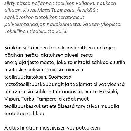
siirtymässä neljännen teollisen vallankumouksen
aikaan. Kuva: Matti Tuomaala. Älykkään
sähköverkon tietoliikenneratkaisut
palveluntarjoajan näkökulmasta. Vaasan yliopisto.
Teknillinen tiedekunta 2013.
Sähkön siirtäminen tehokkaasti pitkien matkojen
päähän herätti ajatuksen alueellisesta
energiajärjestelmästä, joka toimittaisi sähköä suuriin
asutuskeskuksiin ja niissä toimiviin
teollisuuslaitoksiin. Suomessa
metsäteollisuuskaupungit ja taajamat olivat yleensä
omavaraisia sähkön tuotannossa, mutta Helsinki,
Viipuri, Turku, Tampere ja eräät muut
teollisuuskeskukset eteläisessä tarvitsivat muualla
tuotettua sähköä.
Ajatus Imatran massiivisen vesiputouksen