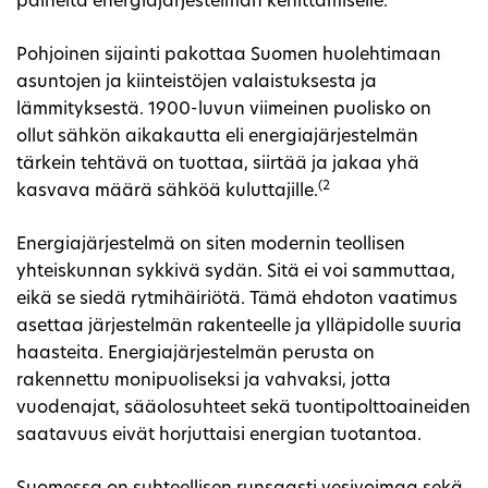
paineita energiajärjestelmän kehittämiselle.
Pohjoinen sijainti pakottaa Suomen huolehtimaan
asuntojen ja kiinteistöjen valaistuksesta ja
lämmityksestä. 1900-luvun viimeinen puolisko on
ollut sähkön aikakautta eli energiajärjestelmän
tärkein tehtävä on tuottaa, siirtää ja jakaa yhä
(2
kasvava määrä sähköä kuluttajille.
Energiajärjestelmä on siten modernin teollisen
yhteiskunnan sykkivä sydän. Sitä ei voi sammuttaa,
eikä se siedä rytmihäiriötä. Tämä ehdoton vaatimus
asettaa järjestelmän rakenteelle ja ylläpidolle suuria
haasteita. Energiajärjestelmän perusta on
rakennettu monipuoliseksi ja vahvaksi, jotta
vuodenajat, sääolosuhteet sekä tuontipolttoaineiden
saatavuus eivät horjuttaisi energian tuotantoa.