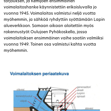
tarjouksen, ja Kemijoen ensimmäinen
voimalaitoshanke käynnistettiin erikoisluvalla jo
vuonna 1945. Voimalaitos valmistui neljä vuotta
myöhemmin, ja sähköä ryhdyttiin syöttämään Lapin
alueverkkoon. Samaan aikaan aloitettiin myös
rakennustyöt Oulujoen Pyhäkoskella, jossa
voimalaitoksen ensimmäinen vaihe saatiin valmiiksi
vuonna 1949. Toinen osa valmistui kahta vuotta
myöhemmin.