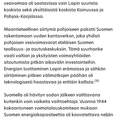
vesivoimaa oli saatavissa vain Lapin suurista
koskista sekä yksittäisistä koskista Kainuussa ja
Pohjois-Karjalassa.
Maantieteellinen siirtymä pohjoiseen pakotti Suomen
rakentamaan uuden kantaverkon, joka yhdisti
pohjoisen vesivoimavarat eteläisen Suomen
teollisuus- ja asutuskeskuksiin. Tämä suurhanke
vaati valtion ja yksityisten voimayhtiöiden
sitoutumista pitkän aikavälin investointeihin.
Energian tuottaminen Lapin erämaissa ja sähkön
siirtäminen pitkien välimatkojen päähän oli
(10
teknologisesti haastavaa ja erittäin kallista.
Suomella oli hävityn sodan jälkeen valittavana
kuitenkin vain vaikeita vaihtoehtoja. Vuonna 1944
kokoontuneen voimatalouskomitean mukaan
Suomen energiakapasiteettia oli kasvatettava neljän