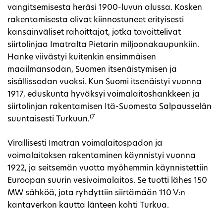
vangitsemisesta heräsi 1900-luvun alussa. Kosken
rakentamisesta olivat kiinnostuneet erityisesti
kansainväliset rahoittajat, jotka tavoittelivat
siirtolinjaa Imatralta Pietarin miljoonakaupunkiin.
Hanke viivästyi kuitenkin ensimmäisen
maailmansodan, Suomen itsenäistymisen ja
sisällissodan vuoksi. Kun Suomi itsenäistyi vuonna
1917, eduskunta hyväksyi voimalaitoshankkeen ja
siirtolinjan rakentamisen Itä-Suomesta Salpausselän
(7
suuntaisesti Turkuun.
Virallisesti Imatran voimalaitospadon ja
voimalaitoksen rakentaminen käynnistyi vuonna
1922, ja seitsemän vuotta myöhemmin käynnistettiin
Euroopan suurin vesivoimalaitos. Se tuotti lähes 150
MW sähköä, jota ryhdyttiin siirtämään 110 V:n
kantaverkon kautta länteen kohti Turkua.