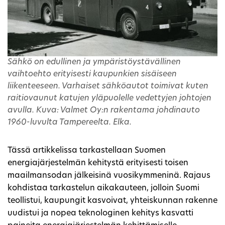
Sähkö on edullinen ja ympäristöystävällinen
vaihtoehto erityisesti kaupunkien sisäiseen
liikenteeseen. Varhaiset sähköautot toimivat kuten
raitiovaunut katujen yläpuolelle vedettyjen johtojen
avulla. Kuva: Valmet Oy:n rakentama johdinauto
1960-luvulta Tampereelta. Elka.
Tässä artikkelissa tarkastellaan Suomen
energiajärjestelmän kehitystä erityisesti toisen
maailmansodan jälkeisinä vuosikymmeninä. Rajaus
kohdistaa tarkastelun aikakauteen, jolloin Suomi
teollistui, kaupungit kasvoivat, yhteiskunnan rakenne
uudistui ja nopea teknologinen kehitys kasvatti