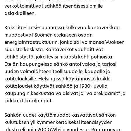
verkot toimittivat sähköä itsenäisesti omille
asiakkailleen.
Kaksi itä–länsi-suunnassa kulkevaa kantaverkkoa
muodostivat Suomen eteläiseen osaan
energiainfrastruktuurin, jonka sai voimansa Vuoksen
suurista koskista. Kantaverkot vauhdittivat
sähköistystä, joka levisi hitaasti kohti pohjoista.
Etelän kaupungeissa sähkö antoi valoa ja tarjosi
uuden voimalähteen teollisuudelle, kaupalle ja
kotitalouksille. Helsingissä käytännössä kaikki
kotitaloudet käyttivät sähköä ja 1930-luvulla
kaupungin keskustaa valaisivat jo ”valoreklaamit” ja
kirkkaat katulamput.
Sähkön uudet käyttömuodot kasvattivat sähkön
kulutuksen yli kymmenkertaiseksi itsenäisyyden
alusta eli noin 200 GWh:iin vuodessa. Rautarouvan