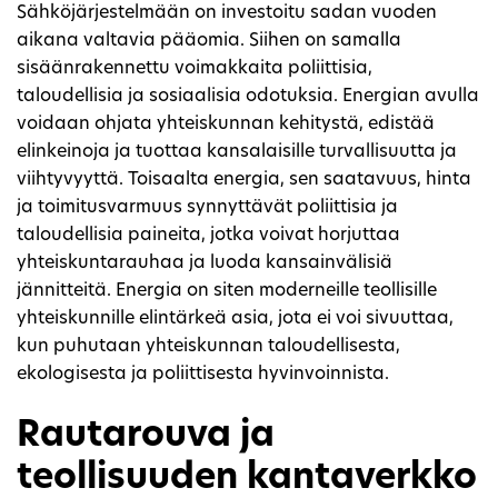
Sähköjärjestelmään on investoitu sadan vuoden
aikana valtavia pääomia. Siihen on samalla
sisäänrakennettu voimakkaita poliittisia,
taloudellisia ja sosiaalisia odotuksia. Energian avulla
voidaan ohjata yhteiskunnan kehitystä, edistää
elinkeinoja ja tuottaa kansalaisille turvallisuutta ja
viihtyvyyttä. Toisaalta energia, sen saatavuus, hinta
ja toimitusvarmuus synnyttävät poliittisia ja
taloudellisia paineita, jotka voivat horjuttaa
yhteiskuntarauhaa ja luoda kansainvälisiä
jännitteitä. Energia on siten moderneille teollisille
yhteiskunnille elintärkeä asia, jota ei voi sivuuttaa,
kun puhutaan yhteiskunnan taloudellisesta,
ekologisesta ja poliittisesta hyvinvoinnista.
Rautarouva ja
teollisuuden kantaverkko