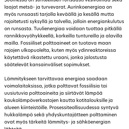
Suomessa on suhteellisen runsaasti vesivoimaa sekä
laajat metsä- ja turvevarat. Aurinkoenergiaa on
myös runsaasti tarjolla keväällä ja kesällä mutta
rajoitetusti syksyllä ja talvella, jolloin energiankulutus
on runsasta. Tuulienergiaa voidaan tuottaa pitkällä
rannikkovyöhykkeellä, korkeilla tuntureilla ja alavilla
mailla. Fossiiliset polttoaineet on tuotava maan
rajojen ulkopuolelta, kuten myös ydinreaktoreissa
käytettävä rikastettu uraani, jonka jalostusta
säätelevät kansainväliset sopimukset.
Lämmitykseen tarvittavaa energiaa saadaan
voimalaitoksissa, jotka polttavat fossiilisia tai
uusiutuvia polttoaineita ja siirtävät lämpöä
kaukolämpöverkostojen kautta kotitalouksille ja
alueen kiinteistöille. Prosessiteollisuudessa syntyvä
hukkalämpö sekä yhdyskuntajätteen polttaminen
ovat myös tärkeitä lämmitys- ja sähköenergian