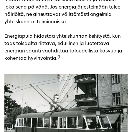
määrä vuorokauden kaikkina hetkinä ja vuoden
jokaisena päivänä. Jos energiajärjestelmään tulee
häiriöitä, ne aiheuttavat välittömästi ongelmia
yhteiskunnan toiminnoissa.
Energiapula hidastaa yhteiskunnan kehitystä, kun
taas toisaalta riittävä, edullinen ja luotettava
energian saanti vauhdittaa taloudellista kasvua ja
(1
kohentaa hyvinvointia.