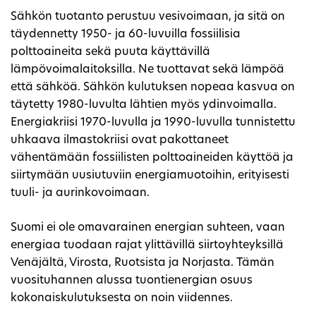
Sähkön tuotanto perustuu vesivoimaan, ja sitä on
täydennetty 1950- ja 60-luvuilla fossiilisia
polttoaineita sekä puuta käyttävillä
lämpövoimalaitoksilla. Ne tuottavat sekä lämpöä
että sähköä. Sähkön kulutuksen nopeaa kasvua on
täytetty 1980-luvulta lähtien myös ydinvoimalla.
Energiakriisi 1970-luvulla ja 1990-luvulla tunnistettu
uhkaava ilmastokriisi ovat pakottaneet
vähentämään fossiilisten polttoaineiden käyttöä ja
siirtymään uusiutuviin energiamuotoihin, erityisesti
tuuli- ja aurinkovoimaan.
Suomi ei ole omavarainen energian suhteen, vaan
energiaa tuodaan rajat ylittävillä siirtoyhteyksillä
Venäjältä, Virosta, Ruotsista ja Norjasta. Tämän
vuosituhannen alussa tuontienergian osuus
kokonaiskulutuksesta on noin viidennes.