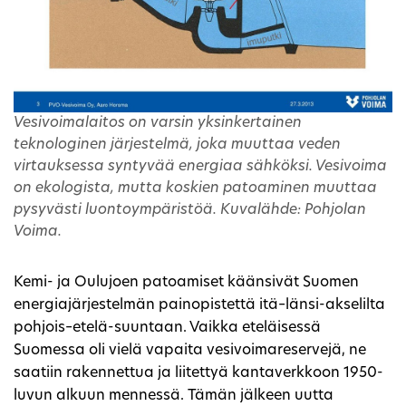
Vesivoimalaitos on varsin yksinkertainen
teknologinen järjestelmä, joka muuttaa veden
virtauksessa syntyvää energiaa sähköksi. Vesivoima
on ekologista, mutta koskien patoaminen muuttaa
pysyvästi luontoympäristöä. Kuvalähde: Pohjolan
Voima.
Kemi- ja Oulujoen patoamiset käänsivät Suomen
energiajärjestelmän painopistettä itä–länsi-akselilta
pohjois–etelä-suuntaan. Vaikka eteläisessä
Suomessa oli vielä vapaita vesivoimareservejä, ne
saatiin rakennettua ja liitettyä kantaverkkoon 1950-
luvun alkuun mennessä. Tämän jälkeen uutta