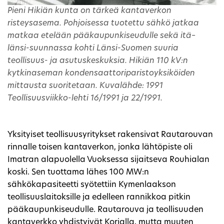
Pieni Hikiän kunta on tärkeä kantaverkon
risteysasema. Pohjoisessa tuotettu sähkö jatkaa
matkaa etelään pääkaupunkiseudulle sekä itä–
länsi-suunnassa kohti Länsi-Suomen suuria
teollisuus- ja asutuskeskuksia. Hikiän 110 kV:n
kytkinaseman kondensaattoriparistoyksiköiden
mittausta suoritetaan. Kuvalähde: 1991
Teollisuusviikko-lehti 16/1991 ja 22/1991.
Yksityiset teollisuusyritykset rakensivat Rautarouvan
rinnalle toisen kantaverkon, jonka lähtöpiste oli
Imatran alapuolella Vuoksessa sijaitseva Rouhialan
koski. Sen tuottama lähes 100 MW:n
sähkökapasiteetti syötettiin Kymenlaakson
teollisuuslaitoksille ja edelleen rannikkoa pitkin
pääkaupunkiseudulle. Rautarouva ja teollisuuden
kantaverkko yhdistyivät Korialla, mutta muuten