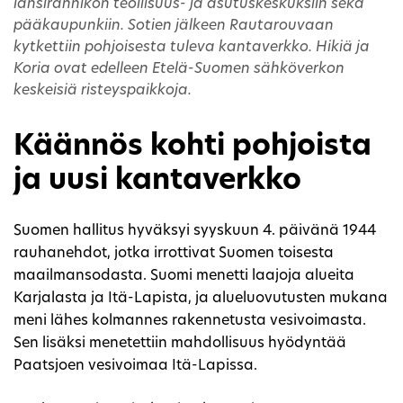
länsirannikon teollisuus- ja asutuskeskuksiin sekä
pääkaupunkiin. Sotien jälkeen Rautarouvaan
kytkettiin pohjoisesta tuleva kantaverkko. Hikiä ja
Koria ovat edelleen Etelä-Suomen sähköverkon
keskeisiä risteyspaikkoja.
Käännös kohti pohjoista
ja uusi kantaverkko
Suomen hallitus hyväksyi syyskuun 4. päivänä 1944
rauhanehdot, jotka irrottivat Suomen toisesta
maailmansodasta. Suomi menetti laajoja alueita
Karjalasta ja Itä-Lapista, ja alueluovutusten mukana
meni lähes kolmannes rakennetusta vesivoimasta.
Sen lisäksi menetettiin mahdollisuus hyödyntää
Paatsjoen vesivoimaa Itä-Lapissa.