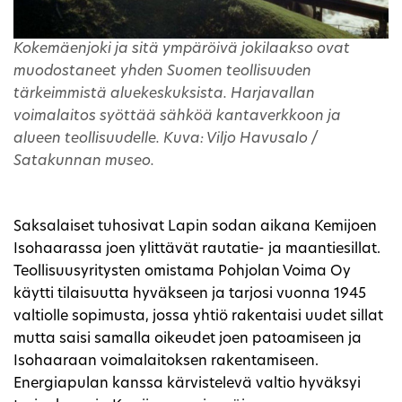
Kokemäenjoki ja sitä ympäröivä jokilaakso ovat
muodostaneet yhden Suomen teollisuuden
tärkeimmistä aluekeskuksista. Harjavallan
voimalaitos syöttää sähköä kantaverkkoon ja
alueen teollisuudelle. Kuva: Viljo Havusalo /
Satakunnan museo.
Saksalaiset tuhosivat Lapin sodan aikana Kemijoen
Isohaarassa joen ylittävät rautatie- ja maantiesillat.
Teollisuusyritysten omistama Pohjolan Voima Oy
käytti tilaisuutta hyväkseen ja tarjosi vuonna 1945
valtiolle sopimusta, jossa yhtiö rakentaisi uudet sillat
mutta saisi samalla oikeudet joen patoamiseen ja
Isohaaraan voimalaitoksen rakentamiseen.
Energiapulan kanssa kärvistelevä valtio hyväksyi