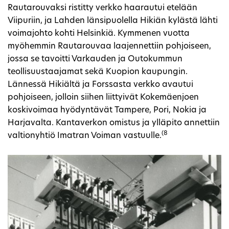
Rautarouvaksi ristitty verkko haarautui etelään
Viipuriin, ja Lahden länsipuolella Hikiän kylästä lähti
voimajohto kohti Helsinkiä. Kymmenen vuotta
myöhemmin Rautarouvaa laajennettiin pohjoiseen,
jossa se tavoitti Varkauden ja Outokummun
teollisuustaajamat sekä Kuopion kaupungin.
Lännessä Hikiältä ja Forssasta verkko avautui
pohjoiseen, jolloin siihen liittyivät Kokemäenjoen
koskivoimaa hyödyntävät Tampere, Pori, Nokia ja
Harjavalta. Kantaverkon omistus ja ylläpito annettiin
(8
valtionyhtiö Imatran Voiman vastuulle.