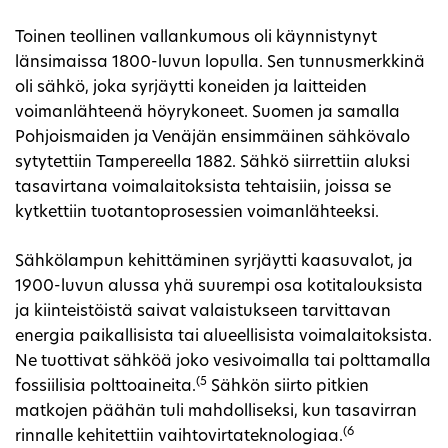
Toinen teollinen vallankumous oli käynnistynyt
länsimaissa 1800-luvun lopulla. Sen tunnusmerkkinä
oli sähkö, joka syrjäytti koneiden ja laitteiden
voimanlähteenä höyrykoneet. Suomen ja samalla
Pohjoismaiden ja Venäjän ensimmäinen sähkövalo
sytytettiin Tampereella 1882. Sähkö siirrettiin aluksi
tasavirtana voimalaitoksista tehtaisiin, joissa se
kytkettiin tuotantoprosessien voimanlähteeksi.
Sähkölampun kehittäminen syrjäytti kaasuvalot, ja
1900-luvun alussa yhä suurempi osa kotitalouksista
ja kiinteistöistä saivat valaistukseen tarvittavan
energia paikallisista tai alueellisista voimalaitoksista.
Ne tuottivat sähköä joko vesivoimalla tai polttamalla
(5
fossiilisia polttoaineita.
Sähkön siirto pitkien
matkojen päähän tuli mahdolliseksi, kun tasavirran
(6
rinnalle kehitettiin vaihtovirtateknologiaa.