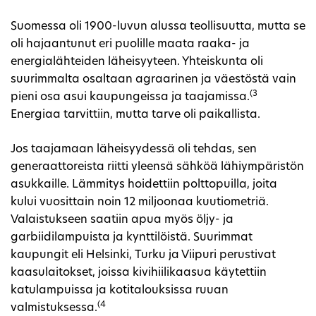
Suomessa oli 1900-luvun alussa teollisuutta, mutta se
oli hajaantunut eri puolille maata raaka- ja
energialähteiden läheisyyteen. Yhteiskunta oli
suurimmalta osaltaan agraarinen ja väestöstä vain
(3
pieni osa asui kaupungeissa ja taajamissa.
Energiaa tarvittiin, mutta tarve oli paikallista.
Jos taajamaan läheisyydessä oli tehdas, sen
generaattoreista riitti yleensä sähköä lähiympäristön
asukkaille. Lämmitys hoidettiin polttopuilla, joita
kului vuosittain noin 12 miljoonaa kuutiometriä.
Valaistukseen saatiin apua myös öljy- ja
garbiidilampuista ja kynttilöistä. Suurimmat
kaupungit eli Helsinki, Turku ja Viipuri perustivat
kaasulaitokset, joissa kivihiilikaasua käytettiin
katulampuissa ja kotitalouksissa ruuan
(4
valmistuksessa.