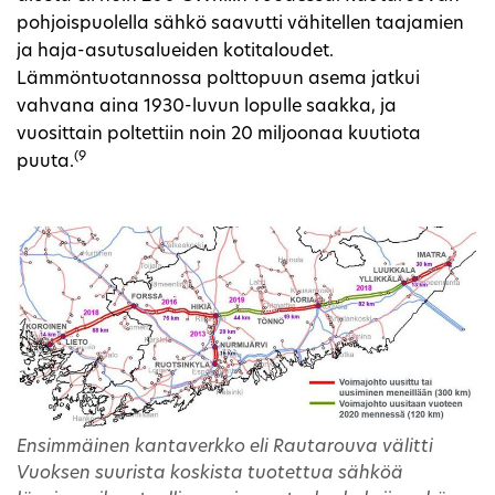
pohjoispuolella sähkö saavutti vähitellen taajamien
ja haja-asutusalueiden kotitaloudet.
Lämmöntuotannossa polttopuun asema jatkui
vahvana aina 1930-luvun lopulle saakka, ja
vuosittain poltettiin noin 20 miljoonaa kuutiota
(9
puuta.
Ensimmäinen kantaverkko eli Rautarouva välitti
Vuoksen suurista koskista tuotettua sähköä