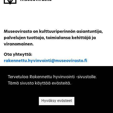
Museovirasto on kulttuuriperinnön asiantuntija,
palvelujen tuottaja, toimialansa kehittäjä ja
viranomainen.
Ota yhteyttä:
rakennettu.hyvinvointi@museovirasto.fi
Sivuston evästeet
Tervetuloa Rakennettu hyvinvointi -sivustolle.
Tämä sivusto käyttää evästeitä.
Sivukartta
Saavutettavuusseloste
Hyväksy evästeet