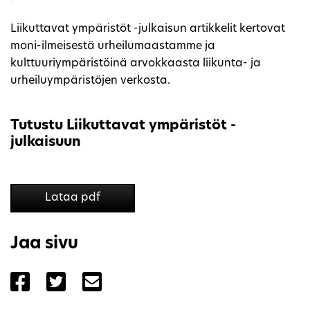
Liikuttavat ympäristöt -julkaisun artikkelit kertovat
moni-ilmeisestä urheilumaastamme ja
kulttuuriympäristöinä arvokkaasta liikunta- ja
urheiluympäristöjen verkosta.
Tutustu Liikuttavat ympäristöt -
julkaisuun
Lataa pdf
Jaa sivu
Jaa sivu palvelussa Facebook
Jaa sivu palvelussa Twitter
Jaa sivu palvelussa Email