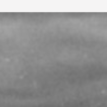
suunnittelu alkoi vapautua
normisidonnaisuudesta, ja koulujen
arkkitehtuuri, muoto ja tilarakenne alkoivat
monipuolistua ja rikastua.