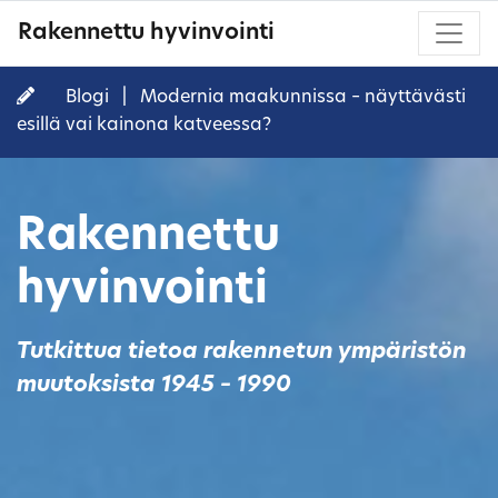
Rakennettu hyvinvointi
Blogi
|
Modernia maakunnissa – näyttävästi
esillä vai kainona katveessa?
Rakennettu
hyvinvointi
Tutkittua tietoa rakennetun ympäristön
muutoksista 1945 – 1990