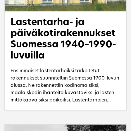
Lastentarha- ja
päiväkotirakennukset
Suomessa 1940–1990-
luvuilla
Ensimmäiset lastentarhoiksi tarkoitetut
rakennukset suunniteltiin Suomessa 1900-luvun
alussa. Ne rakennettiin kodinomaisiksi,
maalaiskodin ihanteita kuvastaviksi ja lasten
mittakaavaisiksi paikoiksi. Lastentarhojen
rakentaminen oli melko vähäistä ennen toista
maailmansotaa. 1940–1960-luvuilla uusia
rakennuksia valmistui jo aiempaa enemmän,
mutta tilanne muuttui ratkaisevasti, kun laki