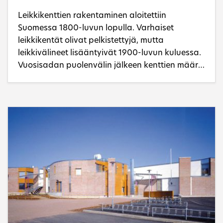
Leikkikenttien rakentaminen aloitettiin
Suomessa 1800-luvun lopulla. Varhaiset
leikkikentät olivat pelkistettyjä, mutta
leikkivälineet lisääntyivät 1900-luvun kuluessa.
Vuosisadan puolenvälin jälkeen kenttien määrä
alkoi kasvaa ja niiden toimintaa kehitettiin.
Leikkipaikoista ja niihin liittyvistä koko- ja
etäisyyssuosituksista tuli
suunnittelukeskustelujen toistuvia teemoja.
1970-luvulla luotiin ensimmäiset
valtakunnalliset leikkipaikkojen määrää ja
laatua koskevat rakennussuositukset. Vaikka
leikille omistetut puistot ovat muuttuneen yli
satavuotisen historiansa aikana monin tavoin,
on ajatus kaupungin lapsille ja leikille
omistetusta tilasta säilynyt ennallaan. Tässä
tekstissä leikkiympäristöjen kehitystä