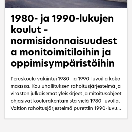
tarkastellaan etenkin niitä koskevien
suunnitteluohjeiden ja suositusten valossa.
1980- ja 1990-lukujen
koulut –
normisidonnaisuudest
a monitoimitiloihin ja
oppimisympäristöihin
Peruskoulu vakiintui 1980- ja 1990-luvuilla koko
maassa. Kouluhallituksen rahoitusjärjestelmä ja
viraston julkaisemat yleiskirjeet ja mitoitusohjeet
ohjasivat koulurakentamista vielä 1980-luvulla.
Valtion rahoitusjärjestelmä purettiin 1990-luvun
alkupuolella, jolloin koulurakentamisen rahoitus
siirtyi vähitellen kokonaan opetuksen
järjestäjien, kuntien vastuulle. Koulujen