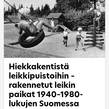
lasten päivähoidosta (1973) viitoitti tietä
päiväkotirakennusten määrän kasvulle.
Suunnittelu oli varsin säänneltyä tasa-arvoista
yhteiskuntaa tavoiteltaessa. 1980-luvun
nousukausi ja postmoderni arkkitehtuuri
kirvoittivat uudenlaista rakentamista, jossa
pyrittiin luomaan lapsille kiinnostavia leikin
paikkoja sekä yllätyksellisiä ja vaihtuvia
tilaratkaisuja.
Hiekkakentistä
leikkipuistoihin –
rakennetut leikin
paikat 1940–1980-
lukujen Suomessa