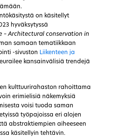
ttämään.
ökäsitystä on käsitellyt
2023 hyväksytyssä
 – Architectural conservation in
man samaan tematiikkaan
inti -sivuston
Liikenteen ja
seurailee kansainvälisiä trendejä
en kulttuurirahaston rahoittama
avoin erimielisiä näkemyksiä
amisesta voisi tuoda saman
tyissä työpajoissa eri alojen
 että abstraktiempien aiheeseen
ssa käsitellyin tehtävin.