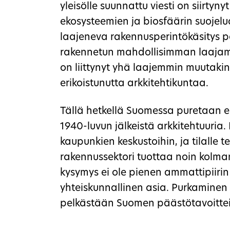
yleisölle suunnattu viesti on siirty
ekosysteemien ja biosfäärin suojelua
laajeneva rakennusperintökäsitys 
rakennetun mahdollisimman laajamit
on liittynyt yhä laajemmin muutakin
erikoistunutta arkkitehtikuntaa.
Tällä hetkellä Suomessa puretaan
1940-luvun jälkeistä arkkitehtuuria
kaupunkien keskustoihin, ja tilalle 
rakennussektori tuottaa noin kolman
kysymys ei ole pienen ammattipiirin
yhteiskunnallinen asia. Purkamine
pelkästään Suomen päästötavoitte