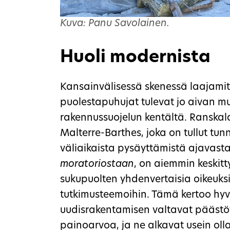
Kuva: Panu Savolainen.
Huoli modernista
Kansainvälisessä skenessä laajami
puolestapuhujat tulevat jo aivan mu
rakennussuojelun kentältä. Ranskal
Malterre-Barthes, joka on tullut tu
väliaikaista pysäyttämistä ajavast
moratoriostaan
, on aiemmin keskitt
sukupuolten yhdenvertaisia oikeuksia
tutkimusteemoihin. Tämä kertoo hyvi
uudisrakentamisen valtavat pääst
painoarvoa, ja ne alkavat usein olla