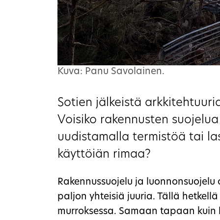
Kuva: Panu Savolainen.
Sotien jälkeistä arkkitehtuuri
Voisiko rakennusten suojelua 
uudistamalla termistöä tai la
käyttöiän rimaa?
Rakennussuojelu ja luonnonsuojelu ov
paljon yhteisiä juuria. Tällä hetkel
murroksessa. Samaan tapaan kuin l