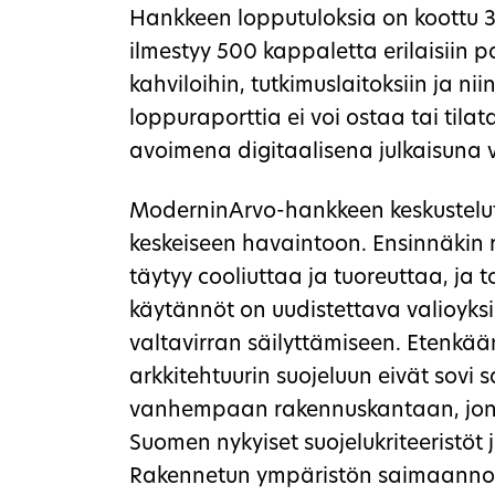
Hankkeen lopputuloksia on koottu 32
ilmestyy 500 kappaletta erilaisiin pa
kahviloihin, tutkimuslaitoksiin ja ni
loppuraporttia ei voi ostaa tai tila
avoimena digitaalisena julkaisuna 
ModerninArvo-hankkeen keskustelut 
keskeiseen havaintoon. Ensinnäkin 
täytyy cooliuttaa ja tuoreuttaa, ja 
käytännöt on uudistettava valioyks
valtavirran säilyttämiseen. Etenk
arkkitehtuurin suojeluun eivät sovi s
vanhempaan rakennuskantaan, jonk
Suomen nykyiset suojelukriteeristöt 
Rakennetun ympäristön saimaannorp