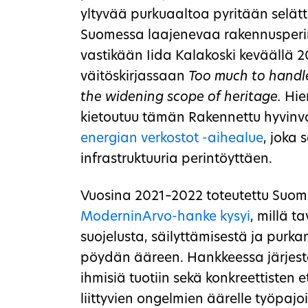
yltyvää purkuaaltoa pyritään selä
Suomessa laajenevaa rakennusperint
vastikään Iida Kalakoski keväällä 
väitöskirjassaan
Too much to handle
the widening scope of heritage.
Hie
kietoutuu tämän Rakennettu hyvinvo
energian verkostot -aihealue
, joka 
infrastruktuuria perintöyttäen.
Vuosina 2021–2022 toteutettu Suom
ModerninArvo-hanke kysyi
, millä t
suojelusta, säilyttämisestä ja purk
pöydän ääreen. Hankkeessa järjeste
ihmisiä tuotiin sekä konkreettisten
liittyvien ongelmien äärelle työpajoi