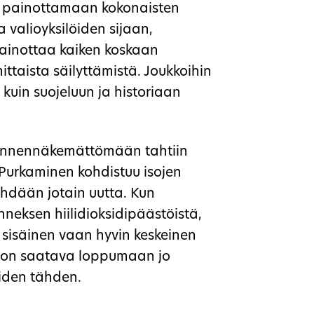
nyt painottamaan kokonaisten
 valioyksilöiden sijaan,
painottaa kaiken koskaan
taista säilyttämistä. Joukkoihin
 kuin suojeluun ja historiaan
 ennennäkemättömään tahtiin
. Purkaminen kohdistuu isojen
tehdään jotain uutta. Kun
neksen hiilidioksidipäästöistä,
 sisäinen vaan hyvin keskeinen
n on saatava loppumaan jo
iden tähden.