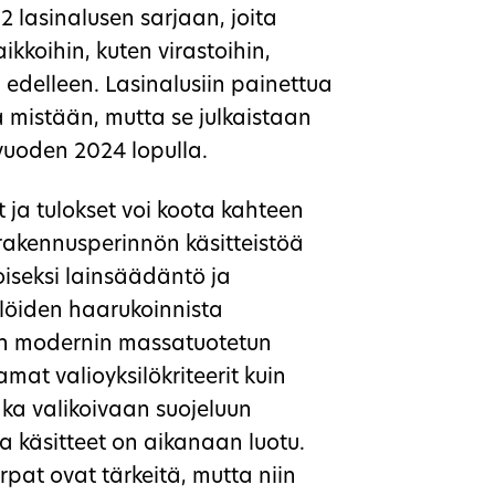
 lasinalusen sarjaan, joita
ikkoihin, kuten virastoihin,
in edelleen. Lasinalusiin painettua
ta mistään, mutta se julkaistaan
vuoden 2024 lopulla.
ja tulokset voi koota kahteen
rakennusperinnön käsitteistöä
toiseksi lainsäädäntö ja
ilöiden haarukoinnista
ään modernin massatuotetun
amat valioyksilökriteerit kuin
a valikoivaan suojeluun
ja käsitteet on aikanaan luotu.
at ovat tärkeitä, mutta niin