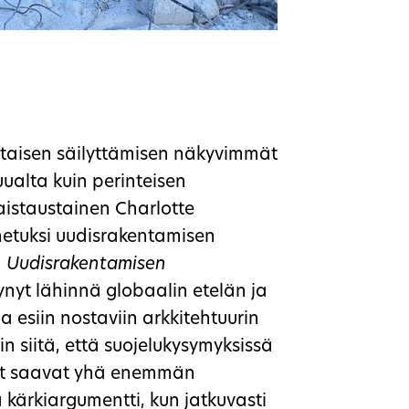
ttaisen säilyttämisen näkyvimmät
ualta kuin perinteisen
aistaustainen Charlotte
nnetuksi uudisrakentamisen
a
Uudisrakentamisen
ynyt lähinnä globaalin etelän ja
 esiin nostaviin arkkitehtuurin
n siitä, että suojelukysymyksissä
öt saavat yhä enemmän
 kärkiargumentti, kun jatkuvasti