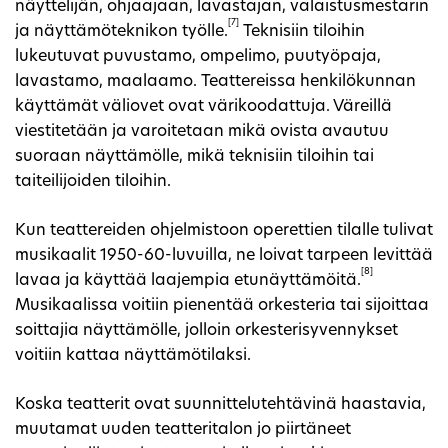
näyttelijän, ohjaajaan, lavastajan, valaistusmestarin
[7]
ja näyttämöteknikon työlle.
Teknisiin tiloihin
lukeutuvat puvustamo, ompelimo, puutyöpaja,
lavastamo, maalaamo. Teattereissa henkilökunnan
käyttämät väliovet ovat värikoodattuja. Väreillä
viestitetään ja varoitetaan mikä ovista avautuu
suoraan näyttämölle, mikä teknisiin tiloihin tai
taiteilijoiden tiloihin.
Kun teattereiden ohjelmistoon operettien tilalle tulivat
musikaalit 1950-60-luvuilla, ne loivat tarpeen levittää
[8]
lavaa ja käyttää laajempia etunäyttämöitä.
Musikaalissa voitiin pienentää orkesteria tai sijoittaa
soittajia näyttämölle, jolloin orkesterisyvennykset
voitiin kattaa näyttämötilaksi.
Koska teatterit ovat suunnittelutehtävinä haastavia,
muutamat uuden teatteritalon jo piirtäneet