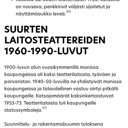
on nouseva, penkkirivit väljästi sijoitetut ja
[20]
näyttämöaukko leveä.
SUURTEN
LAITOSTEATTEREIDEN
1960-1990-LUVUT
1900-luvun alun vuosikymmenillä monissa
kaupungeissa oli kaksi teatterilaitosta, työväen ja
porvariston. 1940–50-luvuilla ne yhdistyivät monissa
kaupungeissa ja taloudellinen vastuu siirtyi pitkälti
kaupungeille. Katsojamäärät kaksinkertaistuivat
1953–73. Teatteritaloista tuli kaupungeille
[21]
statussymboleja.
Suunnittelu- ja rakentamisbuumin tuloksena