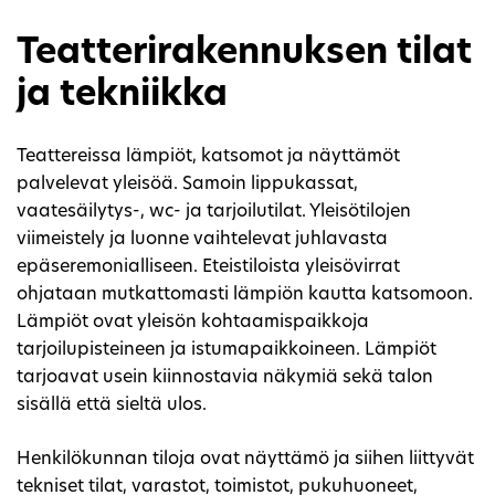
Teatterirakennuksen tilat
ja tekniikka
Teattereissa lämpiöt, katsomot ja näyttämöt
palvelevat yleisöä. Samoin lippukassat,
vaatesäilytys-, wc- ja tarjoilutilat. Yleisötilojen
viimeistely ja luonne vaihtelevat juhlavasta
epäseremonialliseen. Eteistiloista yleisövirrat
ohjataan mutkattomasti lämpiön kautta katsomoon.
Lämpiöt ovat yleisön kohtaamispaikkoja
tarjoilupisteineen ja istumapaikkoineen. Lämpiöt
tarjoavat usein kiinnostavia näkymiä sekä talon
sisällä että sieltä ulos.
Henkilökunnan tiloja ovat näyttämö ja siihen liittyvät
tekniset tilat, varastot, toimistot, pukuhuoneet,