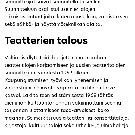
suunnittelijat saivat suunnitella toisenkin.
Suunnitteluun osallistui usein eri alojen
erikoisasiantuntijoita, kuten akustiikan, valaistuksen
sekä sähkö- ja näyttämötekniikan alalta.
Teatterien talous
Valtio sisällytti taidebudjettiin määrärahan
teatteritilojen korjaamiseen ja uusien teatteritalojen
suunnitteluun vuodesta 1959 alkaen.
Kaupungistumisen, työviikon lyhenemisen ja
vaurastumisen myötä vapaa-ajan tilojen tarve
kasvoi. Laki taiteen edistämisestä 1968 tähtäsi
aiemman kulttuuritarjonnan vakiinnuttamiseen ja
tarjonnan ulottamiseen tasa-arvoisesti koko
maahan. Se merkitsi uusia teatteri- ja konserttitaloja,
kirjastoja, kulttuuritaloja sekä urheilu- ja uimahalleja.