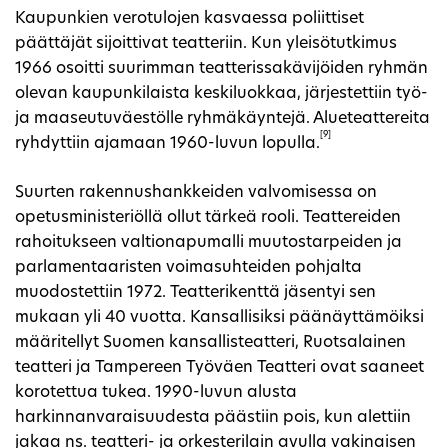
Kaupunkien verotulojen kasvaessa poliittiset
päättäjät sijoittivat teatteriin. Kun yleisötutkimus
1966 osoitti suurimman teatterissakävijöiden ryhmän
olevan kaupunkilaista keskiluokkaa, järjestettiin työ-
ja maaseutuväestölle ryhmäkäyntejä. Alueteattereita
[9]
ryhdyttiin ajamaan 1960-luvun lopulla.
Suurten rakennushankkeiden valvomisessa on
opetusministeriöllä ollut tärkeä rooli. Teattereiden
rahoitukseen valtionapumalli muutostarpeiden ja
parlamentaaristen voimasuhteiden pohjalta
muodostettiin 1972. Teatterikenttä jäsentyi sen
mukaan yli 40 vuotta. Kansallisiksi päänäyttämöiksi
määritellyt Suomen kansallisteatteri, Ruotsalainen
teatteri ja Tampereen Työväen Teatteri ovat saaneet
korotettua tukea. 1990-luvun alusta
harkinnanvaraisuudesta päästiin pois, kun alettiin
jakaa ns. teatteri- ja orkesterilain avulla vakinaisen