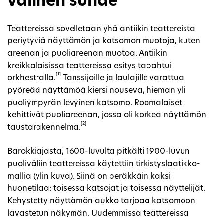
välinen suhde
Teattereissa sovelletaan yhä antiikin teattereista
periytyviä näyttämön ja katsomon muotoja, kuten
areenan ja puoliareenan muotoa. Antiikin
kreikkalaisissa teattereissa esitys tapahtui
[1]
orkhestralla.
Tanssijoille ja laulajille varattua
pyöreää näyttämöä kiersi nouseva, hieman yli
puoliympyrän levyinen katsomo. Roomalaiset
kehittivät puoliareenan, jossa oli korkea näyttämön
[2]
taustarakennelma.
Barokkiajasta, 1600-luvulta pitkälti 1900-luvun
puoliväliin teattereissa käytettiin tirkistyslaatikko-
mallia (ylin kuva). Siinä on peräkkäin kaksi
huonetilaa: toisessa katsojat ja toisessa näyttelijät.
Kehystetty näyttämön aukko tarjoaa katsomoon
lavastetun näkymän. Uudemmissa teattereissa