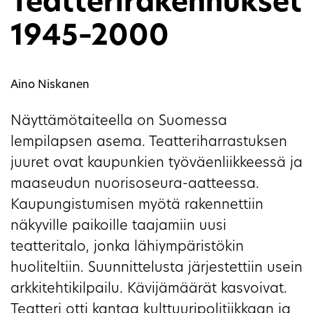
Teatterirakennukset
1945–2000
Aino Niskanen
Näyttämötaiteella on Suomessa
lempilapsen asema. Teatteriharrastuksen
juuret ovat kaupunkien työväenliikkeessä ja
maaseudun nuorisoseura-aatteessa.
Kaupungistumisen myötä rakennettiin
näkyville paikoille taajamiin uusi
teatteritalo, jonka lähiympäristökin
huoliteltiin. Suunnittelusta järjestettiin usein
arkkitehtikilpailu. Kävijämäärät kasvoivat.
Teatteri otti kantaa kulttuuripolitiikkaan ja