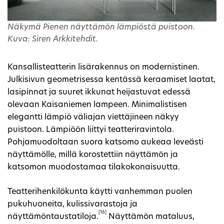
Näkymä Pienen näyttämön lämpiöstä puistoon.
Kuva: Siren Arkkitehdit.
Kansallisteatterin lisärakennus on modernistinen.
Julkisivun geometrisessa kentässä keraamiset laatat,
lasipinnat ja suuret ikkunat heijastuvat edessä
olevaan Kaisaniemen lampeen. Minimalistisen
elegantti lämpiö väliajan viettäjineen näkyy
puistoon. Lämpiöön liittyi teatteriravintola.
Pohjamuodoltaan suora katsomo aukeaa leveästi
näyttämölle, millä korostettiin näyttämön ja
katsomon muodostamaa tilakokonaisuutta.
Teatterihenkilökunta käytti vanhemman puolen
pukuhuoneita, kulissivarastoja ja
[16]
näyttämöntaustatiloja.
Näyttämön mataluus,