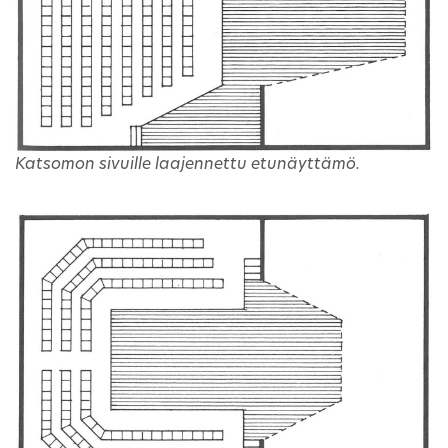
Katsomon sivuille laajennettu etunäyttämö.