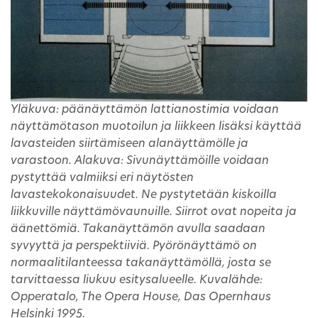
Yläkuva: päänäyttämön lattianostimia voidaan
näyttämötason muotoilun ja liikkeen lisäksi käyttää
lavasteiden siirtämiseen alanäyttämölle ja
varastoon. Alakuva: Sivunäyttämöille voidaan
pystyttää valmiiksi eri näytösten
lavastekokonaisuudet. Ne pystytetään kiskoilla
liikkuville näyttämövaunuille. Siirrot ovat nopeita ja
äänettömiä. Takanäyttämön avulla saadaan
syvyyttä ja perspektiiviä. Pyörönäyttämö on
normaalitilanteessa takanäyttämöllä, josta se
tarvittaessa liukuu esitysalueelle. Kuvalähde:
Opperatalo, The Opera House, Das Opernhaus
Helsinki 1995.