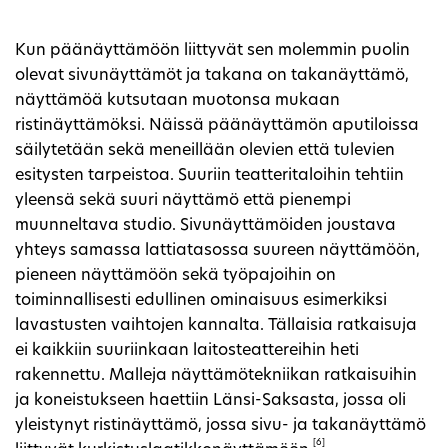
Kun päänäyttämöön liittyvät sen molemmin puolin
olevat sivunäyttämöt ja takana on takanäyttämö,
näyttämöä kutsutaan muotonsa mukaan
ristinäyttämöksi. Näissä päänäyttämön aputiloissa
säilytetään sekä meneillään olevien että tulevien
esitysten tarpeistoa. Suuriin teatteritaloihin tehtiin
yleensä sekä suuri näyttämö että pienempi
muunneltava studio. Sivunäyttämöiden joustava
yhteys samassa lattiatasossa suureen näyttämöön,
pieneen näyttämöön sekä työpajoihin on
toiminnallisesti edullinen ominaisuus esimerkiksi
lavastusten vaihtojen kannalta. Tällaisia ratkaisuja
ei kaikkiin suuriinkaan laitosteattereihin heti
rakennettu. Malleja näyttämötekniikan ratkaisuihin
ja koneistukseen haettiin Länsi-Saksasta, jossa oli
yleistynyt ristinäyttämö, jossa sivu- ja takanäyttämö
[6]