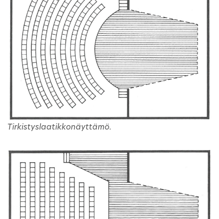
Tirkistyslaatikkonäyttämö.