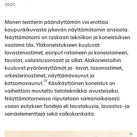
1991.
Monen teatterin päänäyttämön voi erottaa
kaupunkikuvasta jykevän näyttämötornin ansiosta.
Näyttämötorni on raskaan tekniikan ja koneistuksen
vaatima tila. Yläkoneistukseen kuuluvat
lavastenostimet, esiriput ratoineen ja koneistoineen,
taustat, valaistusansaat ja sillat. Alakoneistoihin
kuuluvat pyörönäyttämöt ja- lavat, tasonostimet,
orkesterinostimet, näyttämövaunut ja
[5]
katsomovaunut.
Käsikäyttöinen koneistus on
vaiheittain muutettu tietotekniikka-avusteiseksi.
Näyttämötorneissa riiputetaan samanaikaisesti
usean esityksen
fondeja
eli taustakuvia, lavastus- ja
seinäelementtejä sekä valkokankaita.