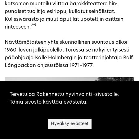
katsomon muotoilu viittaa barokkiteattereihin:
punaiset tuolit ja esirippu, kullatut seinälistat.
Kulissivarasto ja muut aputilat upotettiin osittain
[26]
rinteeseen.
Näyttämötaiteen yhteiskunnallinen suuntaus alkoi
1960-luvun jälkipuolella. Turussa se näkyi erityisesti
pääohjaaja Kalle Holmbergin ja teatterinjohtaja Ralf
Långbackan ohjaustöissä 1971–1977.
Sivuston evästeet
Tervetuloa Rakennettu hyvinvointi -sivustolle.
Tämä sivusto käyttää evästeitä.
Hyväksy evästeet