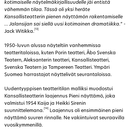
kotimaiselle näytelmäkirjallisuudelle jäi entistä
vähemmän tilaa. Tässä oli yksi heräte
Kansallisteatterin pienen näyttämön rakentamiselle
… Jalansijan sai siellä uusi kotimainen dramatiikka.
” -
[13]
Jack Witikka.
1950-luvun alussa näyteltiin vanhemmissa
teatteritaloissa, kuten Porin teatteri, Åbo Svenska
Teatern, Aleksanterin teatteri, Kansallisteatteri,
Svenska Teatern ja Tampereen Teatteri. Ympäri
Suomea harrastajat näyttelivät seurantaloissa.
Uudentyyppisen teatteritilan malliksi muodostui
Kansallisteatterin laajennus Pieni näyttämö, joka
valmistui 1954 Kaija ja Heikki Sirenin
[14]
suunnittelemana.
Laajennus oli ensimmäinen pieni
näyttämö suuren rinnalle. Ne vakiintuivat seuraavilla
vuosikymmenillä.