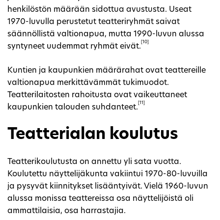
henkilöstön määrään sidottua avustusta. Useat
1970-luvulla perustetut teatteriryhmät saivat
säännöllistä valtionapua, mutta 1990-luvun alussa
[10]
syntyneet uudemmat ryhmät eivät.
Kuntien ja kaupunkien määrärahat ovat teattereille
valtionapua merkittävämmät tukimuodot.
Teatterilaitosten rahoitusta ovat vaikeuttaneet
[11]
kaupunkien talouden suhdanteet.
Teatterialan koulutus
Teatterikoulutusta on annettu yli sata vuotta.
Koulutettu näyttelijäkunta vakiintui 1970-80-luvuilla
ja pysyvät kiinnitykset lisääntyivät. Vielä 1960-luvun
alussa monissa teattereissa osa näyttelijöistä oli
ammattilaisia, osa harrastajia.