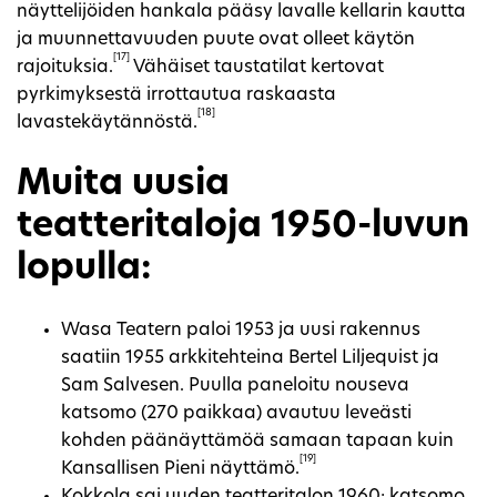
näyttelijöiden hankala pääsy lavalle kellarin kautta
ja muunnettavuuden puute ovat olleet käytön
[17]
rajoituksia.
Vähäiset taustatilat kertovat
pyrkimyksestä irrottautua raskaasta
[18]
lavastekäytännöstä.
Muita uusia
teatteritaloja 1950-luvun
lopulla:
Wasa Teatern paloi 1953 ja uusi rakennus
saatiin 1955 arkkitehteina Bertel Liljequist ja
Sam Salvesen. Puulla paneloitu nouseva
katsomo (270 paikkaa) avautuu leveästi
kohden päänäyttämöä samaan tapaan kuin
[19]
Kansallisen Pieni näyttämö.
Kokkola sai uuden teatteritalon 1960: katsomo