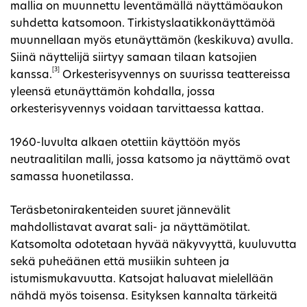
mallia on muunnettu leventämällä näyttämöaukon
suhdetta katsomoon. Tirkistyslaatikkonäyttämöä
muunnellaan myös etunäyttämön (keskikuva) avulla.
Siinä näyttelijä siirtyy samaan tilaan katsojien
[3]
kanssa.
Orkesterisyvennys on suurissa teattereissa
yleensä etunäyttämön kohdalla, jossa
orkesterisyvennys voidaan tarvittaessa kattaa.
1960-luvulta alkaen otettiin käyttöön myös
neutraalitilan malli, jossa katsomo ja näyttämö ovat
samassa huonetilassa.
Teräsbetonirakenteiden suuret jännevälit
mahdollistavat avarat sali- ja näyttämötilat.
Katsomolta odotetaan hyvää näkyvyyttä, kuuluvutta
sekä puheäänen että musiikin suhteen ja
istumismukavuutta. Katsojat haluavat mielellään
nähdä myös toisensa. Esityksen kannalta tärkeitä