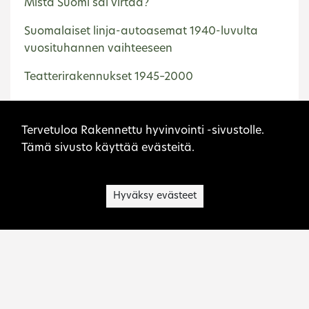
Mistä Suomi sai virtaa?
Suomalaiset linja-autoasemat 1940-luvulta
vuosituhannen vaihteeseen
Teatterirakennukset 1945–2000
Sivuston evästeet
Etusivu
Imatra
Tervetuloa Rakennettu hyvinvointi -sivustolle.
Tämä sivusto käyttää evästeitä.
Hyväksy evästeet
Museovirasto on kulttuuriperinnön asiantuntija,
palvelujen tuottaja, toimialansa kehittäjä ja