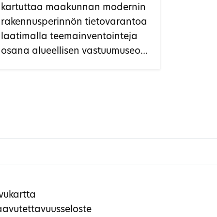
kartuttaa maakunnan modernin
rakennusperinnön tietovarantoa
laatimalla teemainventointeja
osana alueellisen vastuumuseon
kulttuuriperintötiedon
edistämistehtävää.
vukartta
aavutettavuusseloste