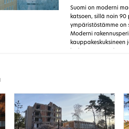
Suomi on moderni ma
katsoen, sillä noin 90
ympäristöstämme on s
Moderni rakennusperi
kauppakeskuksineen j
kaikille tuttua arkiy
2026 Museovirastossa
päivitykseen tarkaste
rakennusperinnön til
a
tarkasteltuna.