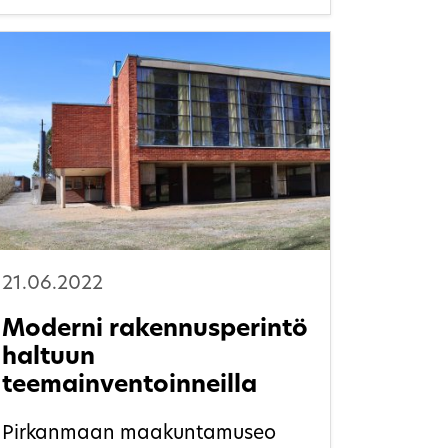
kertakäyttökulttuurista
kiertotalouteen edellyttää
kokonaisvaltaista muutosta
totutuissa menettelytavoissa –
myös uusia tapoja tarkastella
olemassa olevaa rakennettua
ympäristöä ja siihen sisältyviä
arvoja.
21.06.2022
Moderni rakennusperintö
haltuun
teemainventoinneilla
Pirkanmaan maakuntamuseo