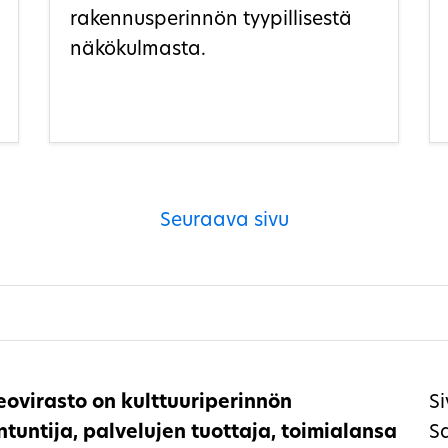
rakennusperinnön tyypillisestä
näkökulmasta.
Seuraava sivu
ovirasto on kulttuuriperinnön
Si
ntuntija, palvelujen tuottaja, toimialansa
S