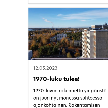
koostuu 13:sta Arkkitehtitoimisto
Alvar Aallon suunnittelemasta
rakennuksesta ja alueesta.
Kansaneläkelaitoksen
päätoimitalon – suomalaisen
hyvinvointivaltion
päärakennuksen – ohella kaikki
muutkin ovat tukeneet eri
yhteisöjen hyvinvointia ja
kertovat omalla yksilöllisellä
12.05.2023
tavallaan hyvinvointivaltion
1970-luku tulee!
modernista rakentamisesta.
1970-luvun rakennettu ympäristö
on juuri nyt monessa suhteessa
ajankohtainen. Rakentamisen