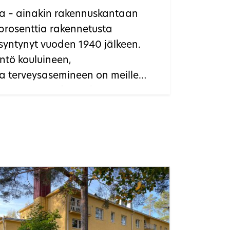
a – ainakin rakennuskantaan
 prosenttia rakennetusta
yntynyt vuoden 1940 jälkeen.
ntö kouluineen,
a terveysasemineen on meille
mpäristöä. Vuodenvaihteessa 2025–
 valmistauduttiin tulevaan RKY-
lemalla, miltä modernin
anne näyttää maakunnittain