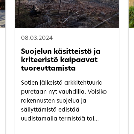
08.03.2024
Suojelun käsitteistö ja
kriteeristö kaipaavat
tuoreuttamista
Sotien jälkeistä arkkitehtuuria
puretaan nyt vauhdilla. Voisiko
rakennusten suojelua ja
säilyttämistä edistää
uudistamalla termistöä tai
laskemalla teknisen käyttöiän