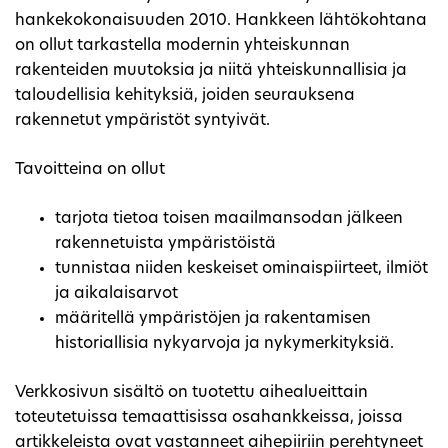
hankekokonaisuuden 2010. Hankkeen lähtökohtana
on ollut tarkastella modernin yhteiskunnan
rakenteiden muutoksia ja niitä yhteiskunnallisia ja
taloudellisia kehityksiä, joiden seurauksena
rakennetut ympäristöt syntyivät.
Tavoitteina on ollut
tarjota tietoa toisen maailmansodan jälkeen
rakennetuista ympäristöistä
tunnistaa niiden keskeiset ominaispiirteet, ilmiöt
ja aikalaisarvot
määritellä ympäristöjen ja rakentamisen
historiallisia nykyarvoja ja nykymerkityksiä.
Verkkosivun sisältö on tuotettu aihealueittain
toteutetuissa temaattisissa osahankkeissa, joissa
artikkeleista ovat vastanneet aihepiiriin perehtyneet