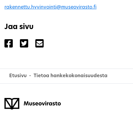
rakennettu.hyvinvointi@museovirasto.fi
Jaa sivu
Jaa sivu palvelussa Facebook
Jaa sivu palvelussa Twitter
Jaa sivu palvelussa Email
Etusivu
Tietoa hankekokonaisuudesta