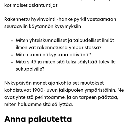
kotimaiset asiantuntijat.
Rakennettu hyvinvointi -hanke pyrkii vastaamaan
seuraaviin käytännön kysymyksiin
Miten yhteiskunnalliset ja taloudelliset ilmiöt
ilmenivät rakennetussa ympäristössä?
Miten tämä näkyy tänä päivänä?
Mitä siitä ja miten sitä tulisi säilyttää tuleville
sukupolville?
Nykypäivän monet ajankohtaiset muutokset
kohdistuvat 1900-luvun jälkipuolen ympäristöihin. Ne
ovat yhteistä perintöämme, ja on tarpeen päättää,
miten haluamme sitä säilyttää.
Anna palautetta