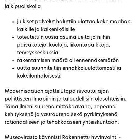
jälkipuoliskolla
julkiset palvelut haluttiin ulottaa koko maahan,
kaikille ja kaikenikäisille
toteutettiin uusia asuinalueita ja niihin
päiväkoteja, kouluja, liikuntapaikkoja,
terveyskeskuksia
rakentamisen määrä oli ennennäkemätön
uutta suunniteltiin ennakkoluulottomasti ja
kokeilunhaluisesti.
Modernisaation ajattelutapa nivoutui ajan
poliittiseen ilmapiiriin ja taloudellisiin olosuhteisiin.
Tämä ilmeni suurena mittakaavana, nopeana
kehityksenä ja vaurautena sekä pyrkimyksenä
rationaaliseen ja tehokkaaseen yhteiskuntaan.
Museovirasto käynnisti Rakennettu hyvinvointi -