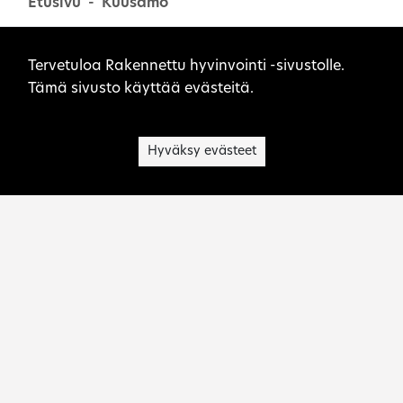
Etusivu
Kuusamo
Sivuston evästeet
Tervetuloa Rakennettu hyvinvointi -sivustolle.
Tämä sivusto käyttää evästeitä.
Hyväksy evästeet
Museovirasto on kulttuuriperinnön asiantuntija,
palvelujen tuottaja, toimialansa kehittäjä ja
viranomainen.
Ota yhteyttä:
rakennettu.hyvinvointi@museovirasto.fi