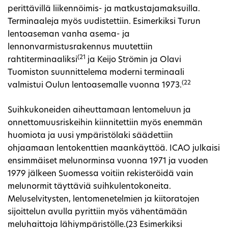
perittävillä liikennöimis- ja matkustajamaksuilla.
Terminaaleja myös uudistettiin. Esimerkiksi Turun
lentoaseman vanha asema- ja
lennonvarmistusrakennus muutettiin
(21
rahtiterminaaliksi
ja Keijo Strömin ja Olavi
Tuomiston suunnittelema moderni terminaali
(22
valmistui Oulun lentoasemalle vuonna 1973.
Suihkukoneiden aiheuttamaan lentomeluun ja
onnettomuusriskeihin kiinnitettiin myös enemmän
huomiota ja uusi ympäristölaki säädettiin
ohjaamaan lentokenttien maankäyttöä. ICAO julkaisi
ensimmäiset melunorminsa vuonna 1971 ja vuoden
1979 jälkeen Suomessa voitiin rekisteröidä vain
melunormit täyttäviä suihkulentokoneita.
Meluselvitysten, lentomenetelmien ja kiitoratojen
sijoittelun avulla pyrittiin myös vähentämään
meluhaittoja lähiympäristölle.(23 Esimerkiksi