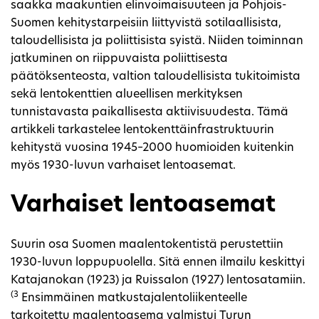
saakka maakuntien elinvoimaisuuteen ja Pohjois-
Suomen kehitystarpeisiin liittyvistä sotilaallisista,
taloudellisista ja poliittisista syistä. Niiden toiminnan
jatkuminen on riippuvaista poliittisesta
päätöksenteosta, valtion taloudellisista tukitoimista
sekä lentokenttien alueellisen merkityksen
tunnistavasta paikallisesta aktiivisuudesta. Tämä
artikkeli tarkastelee lentokenttäinfrastruktuurin
kehitystä vuosina 1945–2000 huomioiden kuitenkin
myös 1930-luvun varhaiset lentoasemat.
Varhaiset lentoasemat
Suurin osa Suomen maalentokentistä perustettiin
1930-luvun loppupuolella. Sitä ennen ilmailu keskittyi
Katajanokan (1923) ja Ruissalon (1927) lentosatamiin.
(3
Ensimmäinen matkustajalentoliikenteelle
tarkoitettu maalentoasema valmistui Turun