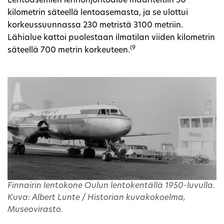
Lentoasemien lennonjohtoalue määriteltiin 30
kilometrin säteellä lentoasemasta, ja se ulottui
korkeussuunnassa 230 metristä 3100 metriin.
Lähialue kattoi puolestaan ilmatilan viiden kilometrin
(9
säteellä 700 metrin korkeuteen.
Finnairin lentokone Oulun lentokentällä 1950-luvulla.
Kuva: Albert Lunte / Historian kuvakokoelma,
Museovirasto.