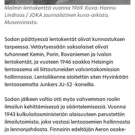
Malmin lentokenttä vuonna 1969. Kuva: Hannu
Lindroos / JOKA Journalistinen kuva-arkisto,
Museovirasto.
Sodan päättyessä lentokentät olivat kunnostuksen
tarpeessa. Vetäytyessään saksalaiset olivat
tuhonneet Kemin, Porin, Rovaniemen ja Ivalon
lentokentät, ja vuoteen 1946 saakka Helsingin
lentoasema oli liittoutuneiden valvontakomission
hallinnassa. Lentoliikenne aloitettiin siten Hyvinkään
lentoasemalta Junkers JU-52 -koneilla.
Sodan jälkeen valtio otti myös vahvemman roolin
ilmailun kehittämisessä ja sääntelemisessä. Vuonna
1943 kulkulaitosministeriön alaisuuteen perustettiin
ilmailutoimisto, joka vastasi lentoasemien hallinnasta
ja lennonjohdosta. Finnairin edeltäjän Aeron osake-