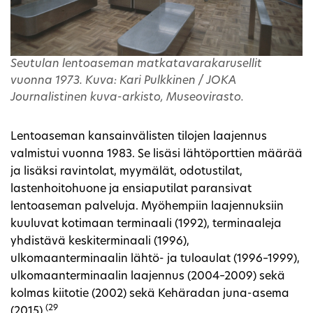
Seutulan lentoaseman matkatavarakarusellit
vuonna 1973. Kuva: Kari Pulkkinen / JOKA
Journalistinen kuva-arkisto, Museovirasto.
Lentoaseman kansainvälisten tilojen laajennus
valmistui vuonna 1983. Se lisäsi lähtöporttien määrää
ja lisäksi ravintolat, myymälät, odotustilat,
lastenhoitohuone ja ensiaputilat paransivat
lentoaseman palveluja. Myöhempiin laajennuksiin
kuuluvat kotimaan terminaali (1992), terminaaleja
yhdistävä keskiterminaali (1996),
ulkomaanterminaalin lähtö- ja tuloaulat (1996–1999),
ulkomaanterminaalin laajennus (2004–2009) sekä
kolmas kiitotie (2002) sekä Kehäradan juna-asema
(29
(2015).