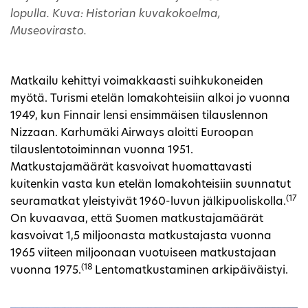
lopulla. Kuva: Historian kuvakokoelma,
Museovirasto.
Matkailu kehittyi voimakkaasti suihkukoneiden
myötä. Turismi etelän lomakohteisiin alkoi jo vuonna
1949, kun Finnair lensi ensimmäisen tilauslennon
Nizzaan. Karhumäki Airways aloitti Euroopan
tilauslentotoiminnan vuonna 1951.
Matkustajamäärät kasvoivat huomattavasti
kuitenkin vasta kun etelän lomakohteisiin suunnatut
(17
seuramatkat yleistyivät 1960-luvun jälkipuoliskolla.
On kuvaavaa, että Suomen matkustajamäärät
kasvoivat 1,5 miljoonasta matkustajasta vuonna
1965 viiteen miljoonaan vuotuiseen matkustajaan
(18
vuonna 1975.
Lentomatkustaminen arkipäiväistyi.