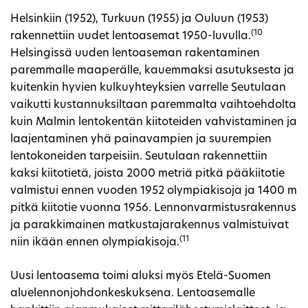
Helsinkiin (1952), Turkuun (1955) ja Ouluun (1953)
(10
rakennettiin uudet lentoasemat 1950-luvulla.
Helsingissä uuden lentoaseman rakentaminen
paremmalle maaperälle, kauemmaksi asutuksesta ja
kuitenkin hyvien kulkuyhteyksien varrelle Seutulaan
vaikutti kustannuksiltaan paremmalta vaihtoehdolta
kuin Malmin lentokentän kiitoteiden vahvistaminen ja
laajentaminen yhä painavampien ja suurempien
lentokoneiden tarpeisiin. Seutulaan rakennettiin
kaksi kiitotietä, joista 2000 metriä pitkä pääkiitotie
valmistui ennen vuoden 1952 olympiakisoja ja 1400 m
pitkä kiitotie vuonna 1956. Lennonvarmistusrakennus
ja parakkimainen matkustajarakennus valmistuivat
(11
niin ikään ennen olympiakisoja.
Uusi lentoasema toimi aluksi myös Etelä-Suomen
aluelennonjohdonkeskuksena. Lentoasemalle