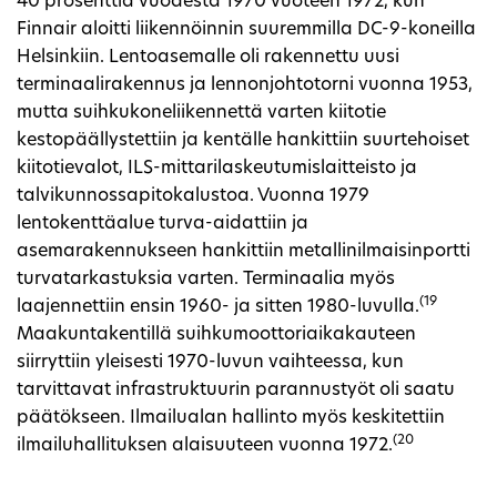
40 prosenttia vuodesta 1970 vuoteen 1972, kun
Finnair aloitti liikennöinnin suuremmilla DC-9-koneilla
Helsinkiin. Lentoasemalle oli rakennettu uusi
terminaalirakennus ja lennonjohtotorni vuonna 1953,
mutta suihkukoneliikennettä varten kiitotie
kestopäällystettiin ja kentälle hankittiin suurtehoiset
kiitotievalot, ILS-mittarilaskeutumislaitteisto ja
talvikunnossapitokalustoa. Vuonna 1979
lentokenttäalue turva-aidattiin ja
asemarakennukseen hankittiin metallinilmaisinportti
turvatarkastuksia varten. Terminaalia myös
(19
laajennettiin ensin 1960- ja sitten 1980-luvulla.
Maakuntakentillä suihkumoottoriaikakauteen
siirryttiin yleisesti 1970-luvun vaihteessa, kun
tarvittavat infrastruktuurin parannustyöt oli saatu
päätökseen. Ilmailualan hallinto myös keskitettiin
(20
ilmailuhallituksen alaisuuteen vuonna 1972.