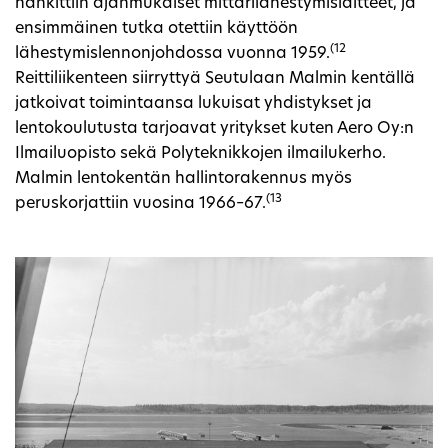
hankittiin ajanmukaiset mittarilähestymislaitteet, ja
ensimmäinen tutka otettiin käyttöön
(12
lähestymislennonjohdossa vuonna 1959.
Reittiliikenteen siirryttyä Seutulaan Malmin kentällä
jatkoivat toimintaansa lukuisat yhdistykset ja
lentokoulutusta tarjoavat yritykset kuten Aero Oy:n
Ilmailuopisto sekä Polyteknikkojen ilmailukerho.
Malmin lentokentän hallintorakennus myös
(13
peruskorjattiin vuosina 1966–67.