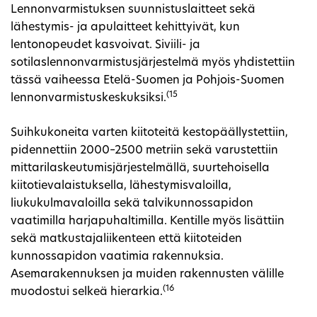
Lennonvarmistuksen suunnistuslaitteet sekä
lähestymis- ja apulaitteet kehittyivät, kun
lentonopeudet kasvoivat. Siviili- ja
sotilaslennonvarmistusjärjestelmä myös yhdistettiin
tässä vaiheessa Etelä-Suomen ja Pohjois-Suomen
(15
lennonvarmistuskeskuksiksi.
Suihkukoneita varten kiitoteitä kestopäällystettiin,
pidennettiin 2000–2500 metriin sekä varustettiin
mittarilaskeutumisjärjestelmällä, suurtehoisella
kiitotievalaistuksella, lähestymisvaloilla,
liukukulmavaloilla sekä talvikunnossapidon
vaatimilla harjapuhaltimilla. Kentille myös lisättiin
sekä matkustajaliikenteen että kiitoteiden
kunnossapidon vaatimia rakennuksia.
Asemarakennuksen ja muiden rakennusten välille
(16
muodostui selkeä hierarkia.