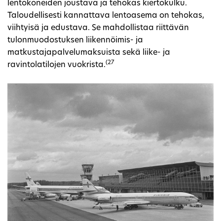
lentokoneiden joustava ja tehokas kiertokulku.
Taloudellisesti kannattava lentoasema on tehokas,
viihtyisä ja edustava. Se mahdollistaa riittävän
tulonmuodostuksen liikennöimis- ja
matkustajapalvelumaksuista sekä liike- ja
(27
ravintolatilojen vuokrista.