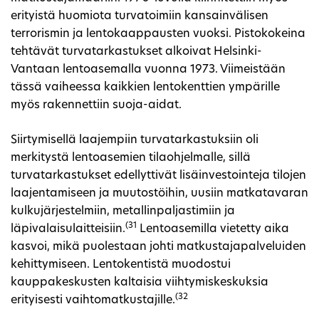
erityistä huomiota turvatoimiin kansainvälisen
terrorismin ja lentokaappausten vuoksi. Pistokokeina
tehtävät turvatarkastukset alkoivat Helsinki-
Vantaan lentoasemalla vuonna 1973. Viimeistään
tässä vaiheessa kaikkien lentokenttien ympärille
myös rakennettiin suoja-aidat.
Siirtymisellä laajempiin turvatarkastuksiin oli
merkitystä lentoasemien tilaohjelmalle, sillä
turvatarkastukset edellyttivät lisäinvestointeja tilojen
laajentamiseen ja muutostöihin, uusiin matkatavaran
kulkujärjestelmiin, metallinpaljastimiin ja
(31
läpivalaisulaitteisiin.
Lentoasemilla vietetty aika
kasvoi, mikä puolestaan johti matkustajapalveluiden
kehittymiseen. Lentokentistä muodostui
kauppakeskusten kaltaisia viihtymiskeskuksia
(32
erityisesti vaihtomatkustajille.