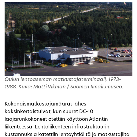
Oulun lentoaseman matkustajaterminaali, 1973–
1988. Kuva: Matti Vikman / Suomen Ilmailumuseo.
Kokonaismatkustajamäärät lähes
kaksinkertaistuivat, kun suuret DC-10
laajarunkokoneet otettiin käyttöön Atlantin
liikenteessä. Lentoliikenteen infrastruktuurin
kustannuksia katettiin lentoyhtiöiltä ja matkustajilta