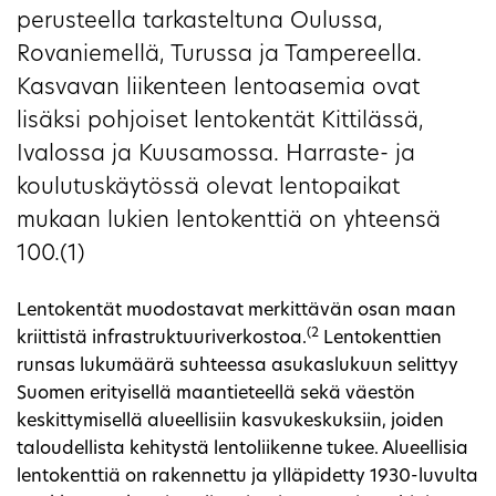
perusteella tarkasteltuna Oulussa,
Rovaniemellä, Turussa ja Tampereella.
Kasvavan liikenteen lentoasemia ovat
lisäksi pohjoiset lentokentät Kittilässä,
Ivalossa ja Kuusamossa. Harraste- ja
koulutuskäytössä olevat lentopaikat
mukaan lukien lentokenttiä on yhteensä
100.(1)
Lentokentät muodostavat merkittävän osan maan
(2
kriittistä infrastruktuuriverkostoa.
Lentokenttien
runsas lukumäärä suhteessa asukaslukuun selittyy
Suomen erityisellä maantieteellä sekä väestön
keskittymisellä alueellisiin kasvukeskuksiin, joiden
taloudellista kehitystä lentoliikenne tukee. Alueellisia
lentokenttiä on rakennettu ja ylläpidetty 1930-luvulta