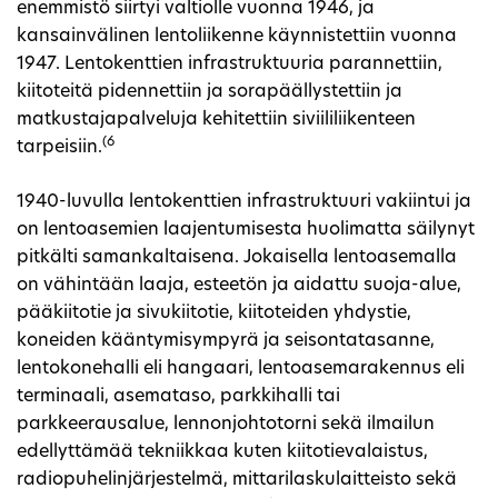
enemmistö siirtyi valtiolle vuonna 1946, ja
kansainvälinen lentoliikenne käynnistettiin vuonna
1947. Lentokenttien infrastruktuuria parannettiin,
kiitoteitä pidennettiin ja sorapäällystettiin ja
matkustajapalveluja kehitettiin siviililiikenteen
(6
tarpeisiin.
1940-luvulla lentokenttien infrastruktuuri vakiintui ja
on lentoasemien laajentumisesta huolimatta säilynyt
pitkälti samankaltaisena. Jokaisella lentoasemalla
on vähintään laaja, esteetön ja aidattu suoja-alue,
pääkiitotie ja sivukiitotie, kiitoteiden yhdystie,
koneiden kääntymisympyrä ja seisontatasanne,
lentokonehalli eli hangaari, lentoasemarakennus eli
terminaali, asemataso, parkkihalli tai
parkkeerausalue, lennonjohtotorni sekä ilmailun
edellyttämää tekniikkaa kuten kiitotievalaistus,
radiopuhelinjärjestelmä, mittarilaskulaitteisto sekä