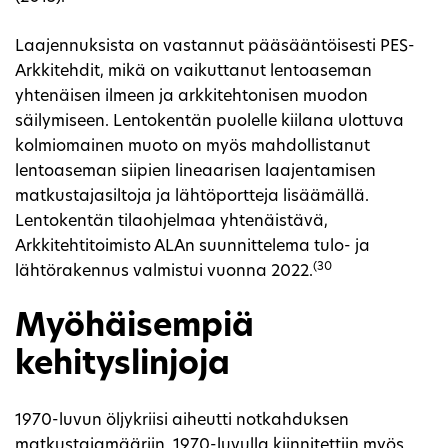
Laajennuksista on vastannut pääsääntöisesti PES-
Arkkitehdit, mikä on vaikuttanut lentoaseman
yhtenäisen ilmeen ja arkkitehtonisen muodon
säilymiseen. Lentokentän puolelle kiilana ulottuva
kolmiomainen muoto on myös mahdollistanut
lentoaseman siipien lineaarisen laajentamisen
matkustajasiltoja ja lähtöportteja lisäämällä.
Lentokentän tilaohjelmaa yhtenäistävä,
Arkkitehtitoimisto ALAn suunnittelema tulo- ja
(30
lähtörakennus valmistui vuonna 2022.
Myöhäisempiä
kehityslinjoja
1970-luvun öljykriisi aiheutti notkahduksen
matkustajamääriin. 1970-luvulla kiinnitettiin myös