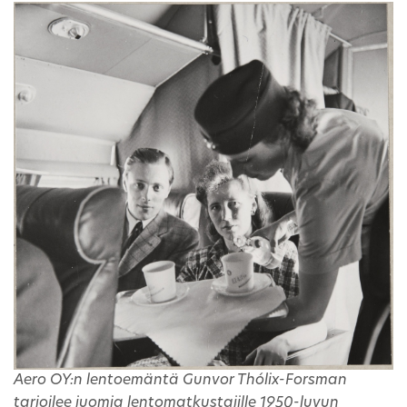
Aero OY:n lentoemäntä Gunvor Thólix-Forsman
tarjoilee juomia lentomatkustajille 1950-luvun