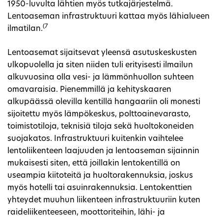
1950-luvulta lähtien myös tutkajärjestelmä.
Lentoaseman infrastruktuuri kattaa myös lähialueen
(7
ilmatilan.
Lentoasemat sijaitsevat yleensä asutuskeskusten
ulkopuolella ja siten niiden tuli erityisesti ilmailun
alkuvuosina olla vesi- ja lämmönhuollon suhteen
omavaraisia. Pienemmillä ja kehityskaaren
alkupäässä olevilla kentillä hangaariin oli monesti
sijoitettu myös lämpökeskus, polttoainevarasto,
toimistotiloja, teknisiä tiloja sekä huoltokoneiden
suojakatos. Infrastruktuuri kuitenkin vaihtelee
lentoliikenteen laajuuden ja lentoaseman sijainnin
mukaisesti siten, että joillakin lentokentillä on
useampia kiitoteitä ja huoltorakennuksia, joskus
myös hotelli tai asuinrakennuksia. Lentokenttien
yhteydet muuhun liikenteen infrastruktuuriin kuten
raideliikenteeseen, moottoriteihin, lähi- ja