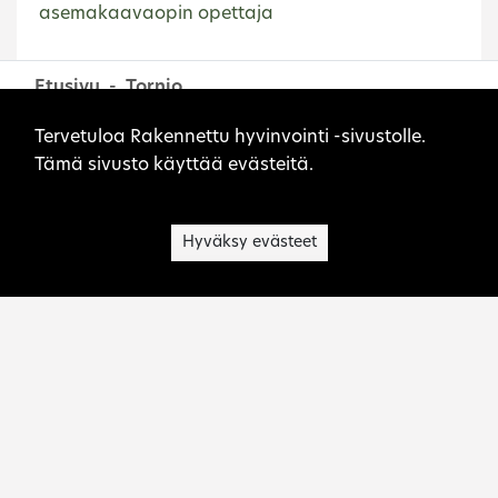
asemakaavaopin opettaja
Etusivu
Tornio
Sivuston evästeet
Tervetuloa Rakennettu hyvinvointi -sivustolle.
Tämä sivusto käyttää evästeitä.
Hyväksy evästeet
Museovirasto on kulttuuriperinnön asiantuntija,
palvelujen tuottaja, toimialansa kehittäjä ja
viranomainen.
Ota yhteyttä:
rakennettu.hyvinvointi@museovirasto.fi