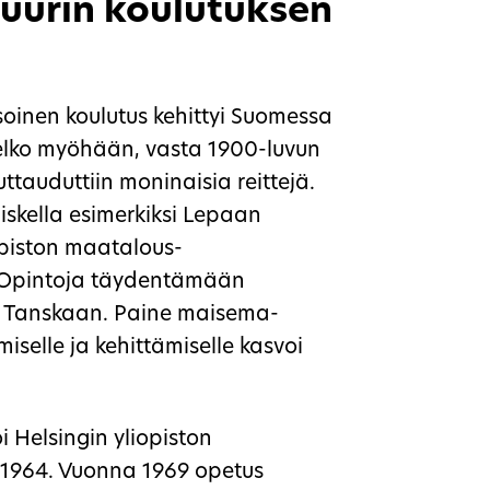
uurin koulutuksen
soinen koulutus kehittyi Suomessa
elko myöhään, vasta 1900-luvun
uttauduttiin moninaisia reittejä.
iskella esimerkiksi Lepaan
opiston maatalous-
. Opintoja täydentämään
ai Tanskaan. Paine maisema-
iselle ja kehittämiselle kasvoi
i Helsingin yliopiston
 1964. Vuonna 1969 opetus