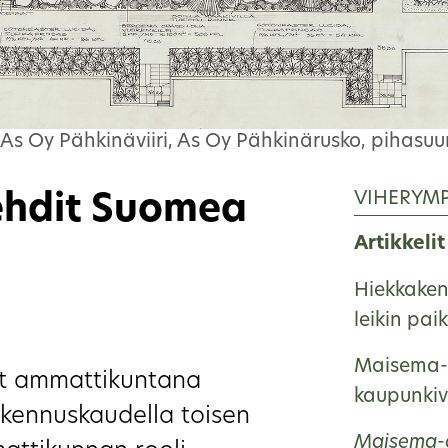
 As Oy Pähkinäviiri, As Oy Pähkinärusko, pihasuu
VIHERYM
ehdit Suomea
Artikkelit
Hiekkakent
leikin pa
Maisema-a
at ammattikuntana
kaupunkiv
rakennuskaudella toisen
Maisema-