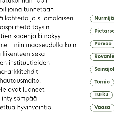
attikunnan rooli
ilijoina tunnetaan
ikä kohteita ja suomalaisen
Nurmijä
spiirteitä täysin
Pietars
tien kädenjälki näkyy
Porvoo
me – niin maaseudulla kuin
 liikenteen sekä
Rovani
en instituutioiden
Seinäjo
ma-arkkitehdit
, hautausmaita,
Tornio
 He ovat luoneet
Turku
viihtyisämpää
ttua hyvinvointia.
Vaasa