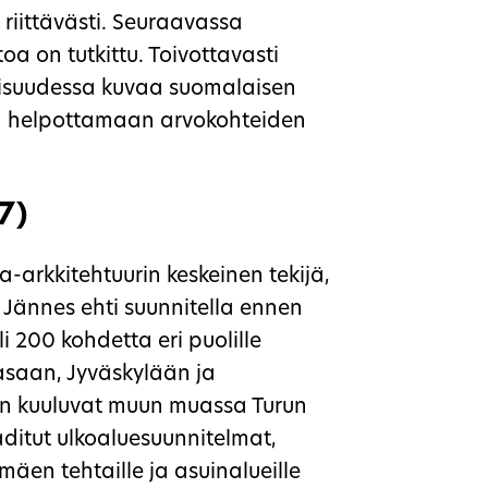
 riittävästi. Seuraavassa
toa on tutkittu. Toivottavasti
aisuudessa kuvaa suomalaisen
ja helpottamaan arvokohteiden
7)
-arkkitehtuurin keskeinen tekijä,
 Jännes ehti suunnitella ennen
 200 kohdetta eri puolille
asaan, Jyväskylään ja
on kuuluvat muun muassa Turun
ditut ulkoaluesuunnitelmat,
mäen tehtaille ja asuinalueille