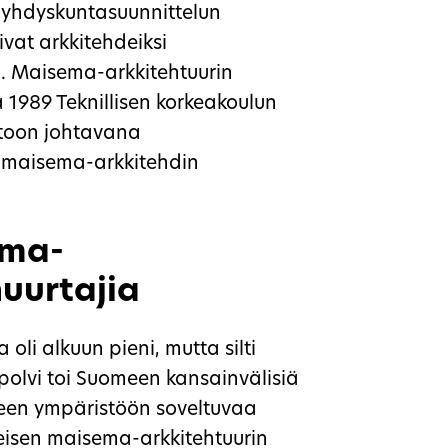
un yhdyskuntasuunnittelun
uivat arkkitehdeiksi
 Maisema-arkkitehtuurin
 1989 Teknillisen korkeakoulun
ntoon johtavana
i maisema-arkkitehdin
ema-
nuurtajia
li alkuun pieni, mutta silti
polvi toi Suomeen kansainvälisiä
iseen ympäristöön soveltuvaa
eisen maisema-arkkitehtuurin