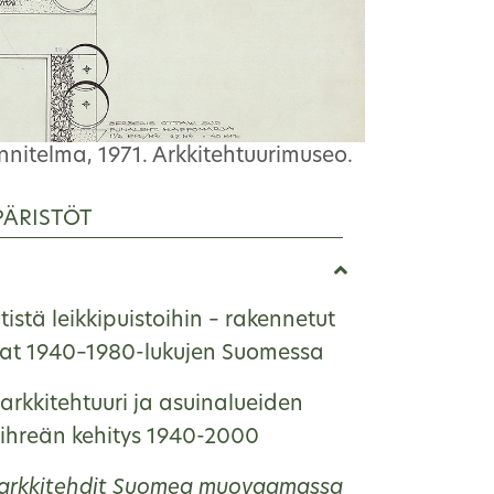
nnitelma, 1971. Arkkitehtuurimuseo.
PÄRISTÖT
istä leikkipuistoihin – rakennetut
ikat 1940–1980-lukujen Suomessa
rkkitehtuuri ja asuinalueiden
ihreän kehitys 1940-2000
arkkitehdit Suomea muovaamassa