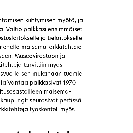
tamisen kiihtymisen myötä, ja
koja. Valtio palkkasi ensimmäiset
tuslaitokselle ja tielaitokselle
mmenellä maisema-arkkitehteja
kseen, Museovirastoon ja
ehteja tarvittiin myös
asvua ja sen mukanaan tuomia
 ja Vantaa palkkasivat 1970-
itusosastoilleen maisema-
t kaupungit seurasivat perässä.
kkitehteja työskenteli myös