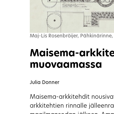
Maj-Lis Rosenbröijer, Pähkinärinne,
Maisema-arkkit
muovaamassa
Julia Donner
Maisema-arkkitehdit nousiv
arkkitehtien rinnalle jälleen