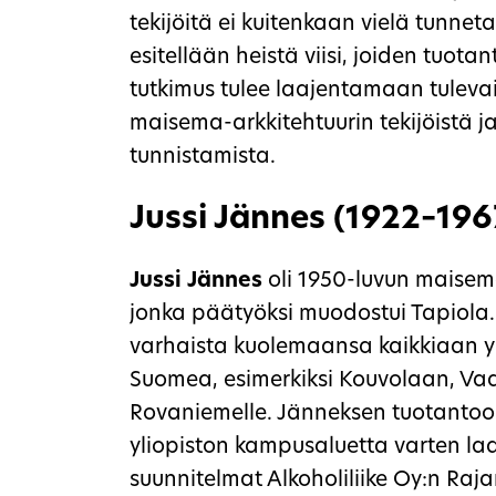
tekijöitä ei kuitenkaan vielä tunneta
esitellään heistä viisi, joiden tuotan
tutkimus tulee laajentamaan tulev
maisema-arkkitehtuurin tekijöistä 
tunnistamista.
Jussi Jännes (1922–196
Jussi Jännes
oli 1950-luvun maisema
jonka päätyöksi muodostui Tapiola.
varhaista kuolemaansa kaikkiaan yli
Suomea, esimerkiksi Kouvolaan, Va
Rovaniemelle. Jänneksen tuotanto
yliopiston kampusaluetta varten laa
suunnitelmat Alkoholiliike Oy:n Raja