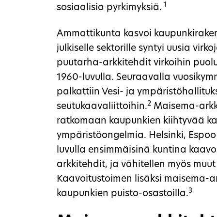
1
sosiaalisia pyrkimyksiä.
Ammattikunta kasvoi kaupunkiraken
julkiselle sektorille syntyi uusia vir
puutarha-arkkitehdit virkoihin puolus
1960-luvulla. Seuraavalla vuosiky
palkattiin Vesi- ja ympäristöhallitu
2
seutukaavaliittoihin.
Maisema-arkkit
ratkomaan kaupunkien kiihtyvää k
ympäristöongelmia. Helsinki, Espoo
luvulla ensimmäisinä kuntina kaavo
arkkitehdit, ja vähitellen myös muu
Kaavoitustoimen lisäksi maisema-ar
3
kaupunkien puisto-osastoilla.