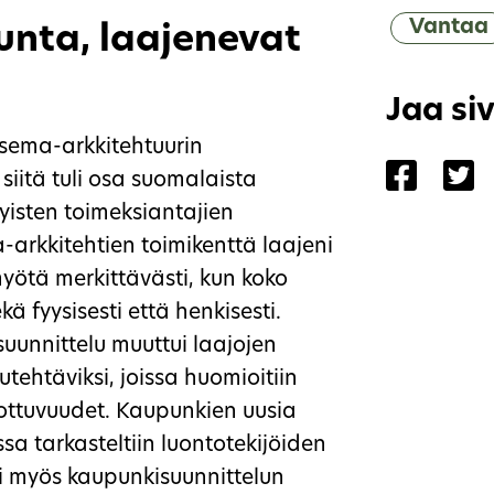
Vantaa
nta, laajenevat
Jaa si
sema-arkkitehtuurin
Jaa siv
Ja
 siitä tuli osa suomalaista
yisten toimeksiantajien
arkkitehtien toimikenttä laajeni
ötä merkittävästi, kun koko
ä fyysisesti että henkisesti.
unnittelu muuttui laajojen
ehtäviksi, joissa huomioitiin
ulottuvuudet. Kaupunkien uusia
sa tarkasteltiin luontotekijöiden
ksi myös kaupunkisuunnittelun