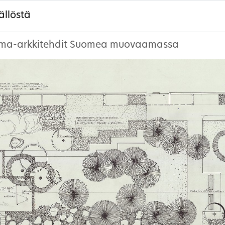
ällöstä
ma-arkkitehdit Suomea muovaamassa