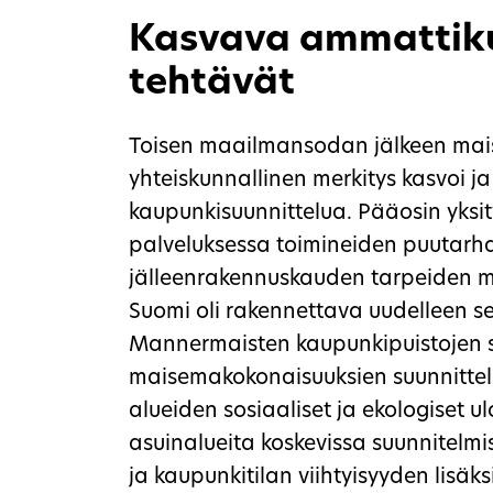
Kasvava ammattiku
tehtävät
Toisen maailmansodan jälkeen mai
yhteiskunnallinen merkitys kasvoi ja
kaupunkisuunnittelua. Pääosin yksit
palveluksessa toimineiden puutarha-
jälleenrakennuskauden tarpeiden my
Suomi oli rakennettava uudelleen sek
Mannermaisten kaupunkipuistojen su
maisemakokonaisuuksien suunnittelut
alueiden sosiaaliset ja ekologiset 
asuinalueita koskevissa suunnitelmis
ja kaupunkitilan viihtyisyyden lisä