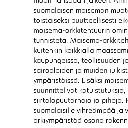
maailmansodan jälkeen. Amm
suomalaisen maiseman muoto
toistaiseksi puutteellisesti e
maisema-arkkitehtuurin ominai
tunnisteta. Maisema-arkkiteh
kuitenkin kaikkialla maassam
kaupungeissa, teollisuuden ja
sairaaloiden ja muiden julkist
ympäristöissä. Lisäksi maise
suunnittelivat katuistutuksia
siirtolapuutarhoja ja pihoja.
suomalaisille vihreämpää ja 
arkiympäristöä osana rakenne