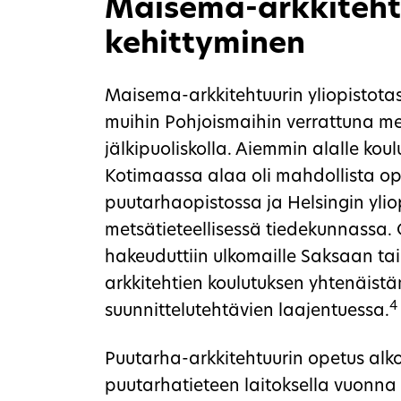
Maisema-arkkiteht
kehittyminen
Maisema-arkkitehtuurin yliopistota
muihin Pohjoismaihin verrattuna m
jälkipuoliskolla. Aiemmin alalle koul
Kotimaassa alaa oli mahdollista op
puutarhaopistossa ja Helsingin yli
metsätieteellisessä tiedekunnassa
hakeuduttiin ulkomaille Saksaan t
arkkitehtien koulutuksen yhtenäistäm
4
suunnittelutehtävien laajentuessa.
Puutarha-arkkitehtuurin opetus alko
puutarhatieteen laitoksella vuonna