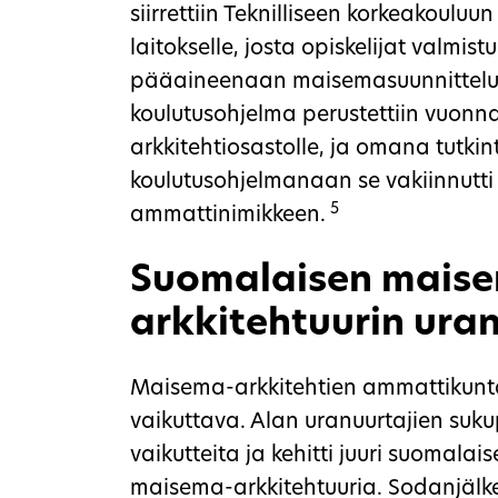
siirrettiin Teknilliseen korkeakoulu
laitokselle, josta opiskelijat valmist
pääaineenaan maisemasuunnittelu.
koulutusohjelma perustettiin vuonna
arkkitehtiosastolle, ja omana tutki
koulutusohjelmanaan se vakiinnutt
5
ammattinimikkeen.
Suomalaisen mais
arkkitehtuurin ura
Maisema-arkkitehtien ammattikunta o
vaikuttava. Alan uranuurtajien suku
vaikutteita ja kehitti juuri suomala
maisema-arkkitehtuuria. Sodanjälk