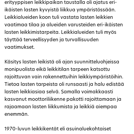
erityyppisen leikkipaikan taustalla oli ajatus eri-
ikäisten lasten kyvyistä liikkua ympäristössään.
Leikkialueiden koon tuli vastata lasten leikkien
vaatimaa tilaa ja alueiden varusteiden eri-ikäisten
lasten leikkimistarpeita. Leikkialueiden tuli myös
täyttää terveellisyyden ja turvallisuuden
vaatimukset.
Käsitys lasten leikistä oli ajan suunnitteluohjeissa
monipuolista eikä leikkitilan tarpeen katsottu
rajoittuvan vain rakennettuihin leikkiympäristöihin.
Tietoa lasten tarpeista oli runsaasti ja halu edistää
lasten leikkiasiaa selvä. Samalla voimakkaasti
kasvanut moottoriliikenne pakotti rajoittamaan ja
rajaamaan lasten liikkumista ja leikkiä aiempaa
enemmän.
1970-luvun leikkikentät eli asuinaluekohtaiset