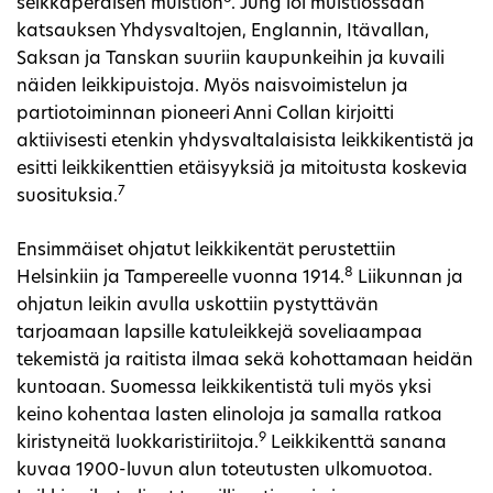
seikkaperäisen muistion
. Jung loi muistiossaan
katsauksen Yhdysvaltojen, Englannin, Itävallan,
Saksan ja Tanskan suuriin kaupunkeihin ja kuvaili
näiden leikkipuistoja. Myös naisvoimistelun ja
partiotoiminnan pioneeri Anni Collan kirjoitti
aktiivisesti etenkin yhdysvaltalaisista leikkikentistä ja
esitti leikkikenttien etäisyyksiä ja mitoitusta koskevia
7
suosituksia.
Ensimmäiset ohjatut leikkikentät perustettiin
8
Helsinkiin ja Tampereelle vuonna 1914.
Liikunnan ja
ohjatun leikin avulla uskottiin pystyttävän
tarjoamaan lapsille katuleikkejä soveliaampaa
tekemistä ja raitista ilmaa sekä kohottamaan heidän
kuntoaan. Suomessa leikkikentistä tuli myös yksi
keino kohentaa lasten elinoloja ja samalla ratkoa
9
kiristyneitä luokkaristiriitoja.
Leikkikenttä sanana
kuvaa 1900-luvun alun toteutusten ulkomuotoa.