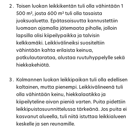
Toisen luokan leikkikentän tuli olla vähintään 1
500 m², josta 600 m² tuli olla tasaista
juoksualuetta. Epätasaisuutta kannustettiin
luomaan ajamalla jätemaata pihalle, jolloin
lapsilla olisi kiipeilypaikka ja talvisin
kelkkamäki. Leikkivälineiksi suositeltiin
vähintään kahta erilaista keinua,
potkulautarataa, alustaa ruutuhyppelylle sekä
hiekkakehiötä.
Kolmannen luokan leikkipaikan tuli olla edellisen
kaltainen, mutta pienempi. Leikkivälineenä tuli
olla vähintään keinu, hiekkalaatikko ja
kiipeilyteline aivan pieniä varten. Puita pidettiin
leikkipuistosuunnittelussa tärkeänä. Jos puita ei
kasvanut alueella, tuli niitä istuttaa leikkialueen
keskelle ja sen reunamille.