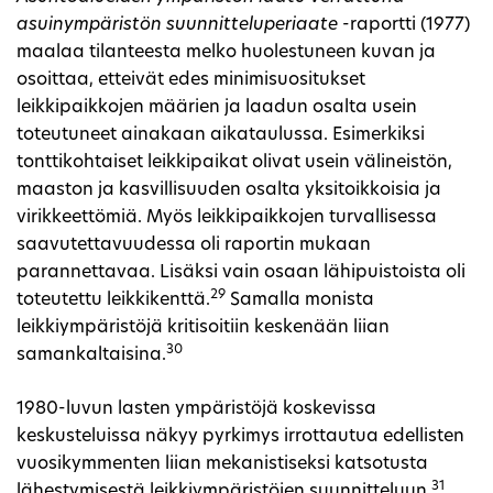
asuinympäristön suunnitteluperiaate -
raportti (1977)
maalaa tilanteesta melko huolestuneen kuvan ja
osoittaa, etteivät edes minimisuositukset
leikkipaikkojen määrien ja laadun osalta usein
toteutuneet ainakaan aikataulussa. Esimerkiksi
tonttikohtaiset leikkipaikat olivat usein välineistön,
maaston ja kasvillisuuden osalta yksitoikkoisia ja
virikkeettömiä. Myös leikkipaikkojen turvallisessa
saavutettavuudessa oli raportin mukaan
parannettavaa. Lisäksi vain osaan lähipuistoista oli
29
toteutettu leikkikenttä.
Samalla monista
leikkiympäristöjä kritisoitiin keskenään liian
30
samankaltaisina.
1980-luvun lasten ympäristöjä koskevissa
keskusteluissa näkyy pyrkimys irrottautua edellisten
vuosikymmenten liian mekanistiseksi katsotusta
31
lähestymisestä leikkiympäristöjen suunnitteluun.