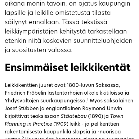
aikana monin tavoin, on ajatus kaupungin
lapsille ja leikille omistetusta tilasta
säilynyt ennallaan. Tässä tekstissä
leikkiympäristöjen kehitystä tarkastellaan
etenkin niitä koskevien suunnitteluohjeiden
ja suositusten valossa.
Ensimmäiset leikkikentät
Leikkikenttien juuret ovat 1800-luvun Saksassa,
Friedrich Fröbelin lastentarhojen ulkoleikkitiloissa ja
1
Yhdysvaltojen suurkaupungeissa.
Myös saksalainen
Josef Stübben ja englantilainen Raymond Unwin
kirjoittivat teoksissaan
Städtebau
(1890) ja
Town
Planning in Practice
(1909) leikki- ja pelikenttien
rakentamisesta kaupunkilaislapsia ja -nuorisoa
2