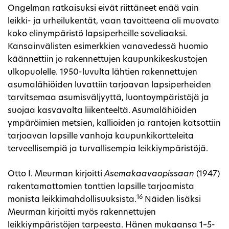
Ongelman ratkaisuksi eivät riittäneet enää vain
leikki- ja urheilukentät, vaan tavoitteena oli muovata
koko elinympäristö lapsiperheille soveliaaksi.
Kansainvälisten esimerkkien vanavedessä huomio
käännettiin jo rakennettujen kaupunkikeskustojen
ulkopuolelle. 1950-luvulta lähtien rakennettujen
asumalähiöiden luvattiin tarjoavan lapsiperheiden
tarvitsemaa asumisväljyyttä, luontoympäristöjä ja
suojaa kasvavalta liikenteeltä. Asumalähiöiden
ympäröimien metsien, kallioiden ja rantojen katsottiin
tarjoavan lapsille vanhoja kaupunkikortteleita
terveellisempiä ja turvallisempia leikkiympäristöjä.
Otto I. Meurman kirjoitti
Asemakaavaopissaan
(1947)
rakentamattomien tonttien lapsille tarjoamista
16
monista leikkimahdollisuuksista.
Näiden lisäksi
Meurman kirjoitti myös rakennettujen
leikkiympäristöjen tarpeesta. Hänen mukaansa 1–5-