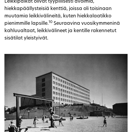
Leikkipaikat olivat tyypillisesti avoimia,
hiekkapäällysteisiä kenttiä, joissa oli toisinaan
muutamia leikkivälineitä, kuten hiekkalaatikko
10
pienimmille lapsille.
Seuraavina vuosikymmeninä
kahluualtaat, leikkivälineet ja kentille rakennetut
sisätilat yleistyivät.