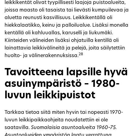
leikkikentät olivat tyypillisesti laajoja puistoalueita,
joissa maasto oli tasaista tai lievästi kumpuilevaa ja
aluetta reunusti kasvillisuus. Leikkikentällä oli
hiekkalaatikko, keinu ja palloilualue. Lisäksi monella
kentällä oli kahluuallas, karuselli ja liukumäki.
Kiinteiden välineiden lisäksi ohjatuilla kentillä oli
lainattavia leikkivälineitä ja pelejä, joita säilytettiin
28
huolto- ja välinerakennuksissa.
Tavoitteena lapsille hyvä
asuinympäristö – 1980-
luvun leikkipuistot
Tarkkaa tietoa siitä miten hyvin tai nopeasti 1970-
luvun leikkipaikkaohjeita noudatettiin ei ole
saatavilla.
Suomalaisia asuntoalueita 1960–75.
Asuntoalueiden ympäristön laatu verrattuna