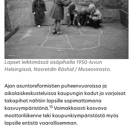
Lapset leikkimässä sisäpihalla 1950-luvun
Helsingissä, Nasretdin Räshid / Museovirasto.
Ajan asuntoreformistien puheenvuoroissa ja
aikalaiskeskusteluissa kaupungin kadut ja varjoisat
takapihat nähtiin lapsille sopimattomana
15
kasvuympäristönä.
Voimakkaasti kasvava
moottoriliikenne teki kaupunkiympäristöstä myös
lapsille entistä vaarallisemman.