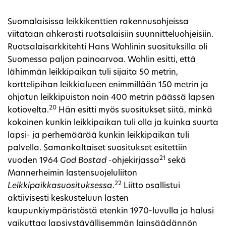
Suomalaisissa leikkikenttien rakennusohjeissa
viitataan ahkerasti ruotsalaisiin suunnitteluohjeisiin.
Ruotsalaisarkkitehti Hans Wohlinin suosituksilla oli
Suomessa paljon painoarvoa. Wohlin esitti, että
lähimmän leikkipaikan tuli sijaita 50 metrin,
korttelipihan leikkialueen enimmillään 150 metrin ja
ohjatun leikkipuiston noin 400 metrin päässä lapsen
20
kotiovelta.
Hän esitti myös suositukset siitä, minkä
kokoinen kunkin leikkipaikan tuli olla ja kuinka suurta
lapsi- ja perhemäärää kunkin leikkipaikan tuli
palvella. Samankaltaiset suositukset esitettiin
21
vuoden 1964
God Bostad
-ohjekirjassa
sekä
Mannerheimin lastensuojeluliiton
22
Leikkipaikkasuosituksessa
.
Liitto osallistui
aktiivisesti keskusteluun lasten
kaupunkiympäristöstä etenkin 1970-luvulla ja halusi
vaikuttaa lapsiystävällisemmän lainsäädännön