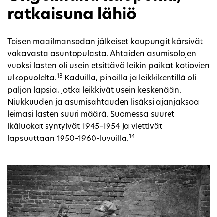
ratkaisuna lähiö
Toisen maailmansodan jälkeiset kaupungit kärsivät
vakavasta asuntopulasta. Ahtaiden asumisolojen
vuoksi lasten oli usein etsittävä leikin paikat kotiovien
13
ulkopuolelta.
Kaduilla, pihoilla ja leikkikentillä oli
paljon lapsia, jotka leikkivät usein keskenään.
Niukkuuden ja asumisahtauden lisäksi ajanjaksoa
leimasi lasten suuri määrä. Suomessa suuret
ikäluokat syntyivät 1945–1954 ja viettivät
14
lapsuuttaan 1950–1960-luvuilla.