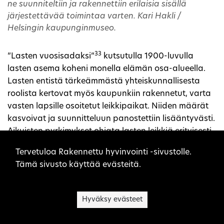
ne suunniteltiin ja rakennettiin erilaisia sisällä
järjestettävää toimintaa varten. Kari Hakli /
Helsingin kaupunginmuseo.
33
”Lasten vuosisadaksi”
kutsutulla 1900-luvulla
lasten asema koheni monella elämän osa-alueella.
Lasten entistä tärkeämmästä yhteiskunnallisesta
roolista kertovat myös kaupunkiin rakennetut, varta
vasten lapsille osoitetut leikkipaikat. Niiden määrät
kasvoivat ja suunnitteluun panostettiin lisääntyvästi.
Aikuisten pyrkimykset ohjata lasten leikkiä erityisesti
Sivuston evästeet
lapsille suunniteltuihin tiloihin kertoo paitsi halusta
Tervetuloa Rakennettu hyvinvointi -sivustolle.
taata lapsille monipuolisia leikkiympäristöjä myös
Tämä sivusto käyttää evästeitä.
halusta hallita lasten tilankäyttöä.
Kirjoittaja
Hyväksy evästeet
Veera Moll, tutkijatohtori. Artikkeli perustuu tekijän