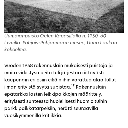
Uumajanpuisto Oulun Karjasillalla n. 1950–60-
luvuilla. Pohjois-Pohjanmaan museo, Uuno Laukan
kokoelma.
Vuoden 1958 rakennuslain mukaisesti puistoja ja
muita virkistysalueita tuli järjestää riittävästi
kaupungin eri osiin eikä niihin varattua alaa tullut
17
ilman erityistä syytä supistaa.
Rakennuslain
epätarkka lasten leikkipaikkojen määrittely,
erityisesti suhteessa huolellisesti huomioituihin
parkkipaikkatarpeisiin, herätti seuraavilla
vuosikymmenillä kritiikkiä.