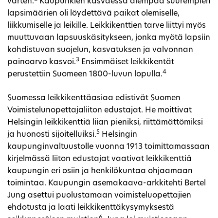
varten.
Kaupunkien kasvaessa aiempaa suurempien
lapsimäärien oli löydettävä paikat olemiselle,
liikkumiselle ja leikille. Leikkikenttien tarve liittyi myös
muuttuvaan lapsuuskäsitykseen, jonka myötä lapsiin
kohdistuvan suojelun, kasvatuksen ja valvonnan
3
painoarvo kasvoi.
Ensimmäiset leikkikentät
4
perustettiin Suomeen 1800-luvun lopulla.
Suomessa leikkikenttäasiaa edistivät Suomen
Voimistelunopettajaliiton edustajat. He moittivat
Helsingin leikkikenttiä liian pieniksi, riittämättömiksi
5
ja huonosti sijoitelluiksi.
Helsingin
kaupunginvaltuustolle vuonna 1913 toimittamassaan
kirjelmässä liiton edustajat vaativat leikkikenttiä
kaupungin eri osiin ja henkilökuntaa ohjaamaan
toimintaa. Kaupungin asemakaava-arkkitehti Bertel
Jung asettui puolustamaan voimisteluopettajien
ehdotusta ja laati leikkikenttäkysymyksestä
6