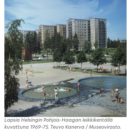
Lapsia Helsingin Pohjois-Haagan leikkikentällä
kuvattuna 1969–75. Teuvo Kanerva / Museovirasto.