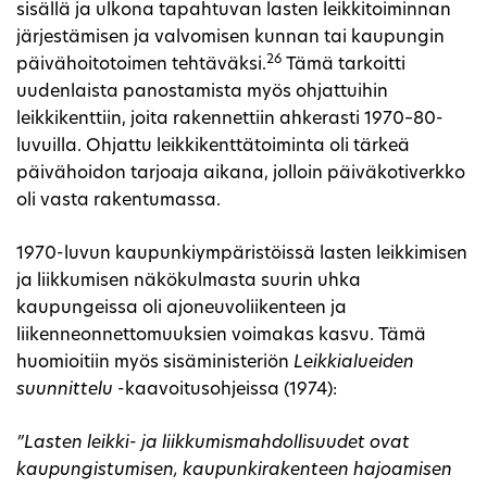
sisällä ja ulkona tapahtuvan lasten leikkitoiminnan
järjestämisen ja valvomisen kunnan tai kaupungin
26
päivähoitotoimen tehtäväksi.
Tämä tarkoitti
uudenlaista panostamista myös ohjattuihin
leikkikenttiin, joita rakennettiin ahkerasti 1970–80-
luvuilla. Ohjattu leikkikenttätoiminta oli tärkeä
päivähoidon tarjoaja aikana, jolloin päiväkotiverkko
oli vasta rakentumassa.
1970-luvun kaupunkiympäristöissä lasten leikkimisen
ja liikkumisen näkökulmasta suurin uhka
kaupungeissa oli ajoneuvoliikenteen ja
liikenneonnettomuuksien voimakas kasvu. Tämä
huomioitiin myös sisäministeriön
Leikkialueiden
suunnittelu
-kaavoitusohjeissa (1974):
”Lasten leikki- ja liikkumismahdollisuudet ovat
kaupungistumisen, kaupunkirakenteen hajoamisen