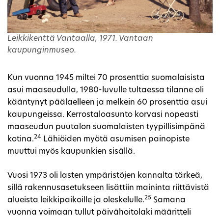
Leikkikenttä Vantaalla, 1971. Vantaan
kaupunginmuseo.
Kun vuonna 1945 miltei 70 prosenttia suomalaisista
asui maaseudulla, 1980-luvulle tultaessa tilanne oli
kääntynyt päälaelleen ja melkein 60 prosenttia asui
kaupungeissa. Kerrostaloasunto korvasi nopeasti
maaseudun puutalon suomalaisten tyypillisimpänä
24
kotina.
Lähiöiden myötä asumisen painopiste
muuttui myös kaupunkien sisällä.
Vuosi 1973 oli lasten ympäristöjen kannalta tärkeä,
sillä rakennusasetukseen lisättiin maininta riittävistä
25
alueista leikkipaikoille ja oleskelulle.
Samana
vuonna voimaan tullut päivähoitolaki määritteli