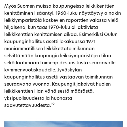
Myös Suomen muissa kaupungeissa leikkikenttien
kehittäminen lisääntyi. 1960-luku näyttäytyy ainakin
leikkiympäristöjä koskevien raporttien valossa vielä
hiljaisena, kun taas 1970-luku oli aktiivista
leikkikenttien kehittämisen aikaa. Esimerkiksi Oulun
kaupunginhallitus asetti lokakuussa 1971
moniammatillisen leikkikettätoimikunnan
selvittämään kaupungin leikkiympäristöjen tilaa
sekä laatimaan toimenpidesuositusta seuraavalle
kymmenvuotiskaudelle. Jyväskylän
kaupunginhallitus asetti vastaavan toimikunnan
seuraavana vuonna. Kaupungit jakoivat huolen
leikkikenttien liian vähäisestä määrästä,
yksipuolisuudesta ja huonosta
19
saavutettavuudesta.