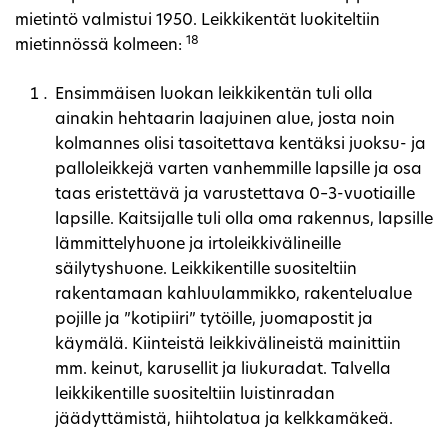
mietintö valmistui 1950. Leikkikentät luokiteltiin
18
mietinnössä kolmeen:
Ensimmäisen luokan leikkikentän tuli olla
ainakin hehtaarin laajuinen alue, josta noin
kolmannes olisi tasoitettava kentäksi juoksu- ja
palloleikkejä varten vanhemmille lapsille ja osa
taas eristettävä ja varustettava 0–3-vuotiaille
lapsille. Kaitsijalle tuli olla oma rakennus, lapsille
lämmittelyhuone ja irtoleikkivälineille
säilytyshuone. Leikkikentille suositeltiin
rakentamaan kahluulammikko, rakentelualue
pojille ja ”kotipiiri” tytöille, juomapostit ja
käymälä. Kiinteistä leikkivälineistä mainittiin
mm. keinut, karusellit ja liukuradat. Talvella
leikkikentille suositeltiin luistinradan
jäädyttämistä, hiihtolatua ja kelkkamäkeä.