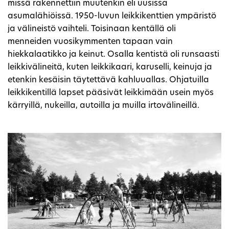
missä rakennettiin muutenkin eli uusissa
asumalähiöissä. 1950-luvun leikkikenttien ympäristö
ja välineistö vaihteli. Toisinaan kentällä oli
menneiden vuosikymmenten tapaan vain
hiekkalaatikko ja keinut. Osalla kentistä oli runsaasti
leikkivälineitä, kuten leikkikaari, karuselli, keinuja ja
etenkin kesäisin täytettävä kahluuallas. Ohjatuilla
leikkikentillä lapset pääsivät leikkimään usein myös
kärryillä, nukeilla, autoilla ja muilla irtovälineillä.