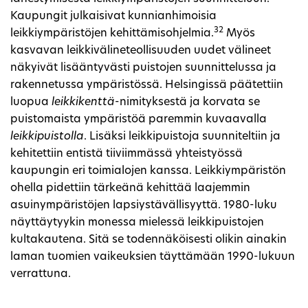
Kaupungit julkaisivat kunnianhimoisia
32
leikkiympäristöjen kehittämisohjelmia.
Myös
kasvavan leikkivälineteollisuuden uudet välineet
näkyivät lisääntyvästi puistojen suunnittelussa ja
rakennetussa ympäristössä. Helsingissä päätettiin
luopua
leikkikenttä
-nimityksestä ja korvata se
puistomaista ympäristöä paremmin kuvaavalla
leikkipuistolla
. Lisäksi leikkipuistoja suunniteltiin ja
kehitettiin entistä tiiviimmässä yhteistyössä
kaupungin eri toimialojen kanssa. Leikkiympäristön
ohella pidettiin tärkeänä kehittää laajemmin
asuinympäristöjen lapsiystävällisyyttä. 1980-luku
näyttäytyykin monessa mielessä leikkipuistojen
kultakautena. Sitä se todennäköisesti olikin ainakin
laman tuomien vaikeuksien täyttämään 1990-lukuun
verrattuna.