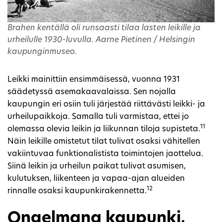
Brahen kentällä oli runsaasti tilaa lasten leikille ja
urheilulle 1930-luvulla. Aarne Pietinen / Helsingin
kaupunginmuseo.
Leikki mainittiin ensimmäisessä, vuonna 1931
säädetyssä asemakaavalaissa. Sen nojalla
kaupungin eri osiin tuli järjestää riittävästi leikki- ja
urheilupaikkoja. Samalla tuli varmistaa, ettei jo
11
olemassa olevia leikin ja liikunnan tiloja supisteta.
Näin leikille omistetut tilat tulivat osaksi vähitellen
vakiintuvaa funktionalistista toimintojen jaottelua.
Siinä leikin ja urheilun paikat tulivat asumisen,
kulutuksen, liikenteen ja vapaa-ajan alueiden
12
rinnalle osaksi kaupunkirakennetta.
Ongelmana kaupunki,