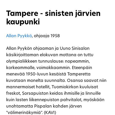
Tampere - sinisten järvien
kaupunki
Allan Pyykkö
, ohjaaja 1958
Allan Pyykön ohjaaman ja Uuno Sinisalon
käsikirjoittaman elokuvan mottona on tuttu
olympialiikkeen tunnuslause: nopeammin,
korkeammalle, voimakkaammin. Eteenpäin
menevää 1950-luvun kesäistä Tamperetta
kuvataan monelta suunnalta. Osansa saavat niin
mannermaiset hotellit, Tuomiokirkon kuuluisat
freskot, Sorsapuiston keidas ihmisille ja linnuille
kuin lasten liikennepuiston pahvitalot, myöskään
unohtamatta Pispalan kahden järven
"välimerinäkymiä". (KAVI)