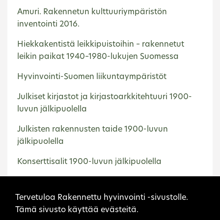
Amuri. Rakennetun kulttuuriympäristön
inventointi 2016.
Hiekkakentistä leikkipuistoihin – rakennetut
leikin paikat 1940–1980-lukujen Suomessa
Hyvinvointi-Suomen liikuntaympäristöt
Julkiset kirjastot ja kirjastoarkkitehtuuri 1900-
luvun jälkipuolella
Julkisten rakennusten taide 1900-luvun
jälkipuolella
Konserttisalit 1900-luvun jälkipuolella
Kunnallistekniikka Suomessa 1945–2000.
Sivuston evästeet
Esimerkkinä vesihuolto
Tervetuloa Rakennettu hyvinvointi -sivustolle.
Tämä sivusto käyttää evästeitä.
Lentokentät vuosina 1945–2000