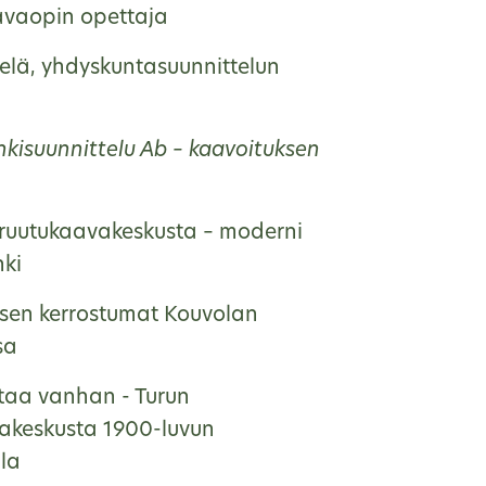
vaopin opettaja
helä, yhdyskuntasuunnittelun
kisuunnittelu Ab – kaavoituksen
ruutukaavakeskusta – moderni
nki
sen kerrostumat Kouvolan
sa
taa vanhan - Turun
akeskusta 1900-luvun
lla