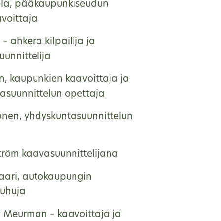
ola, pääkaupunkiseudun
voittaja
 – ahkera kilpailija ja
unnittelija
en, kaupunkien kaavoittaja ja
asuunnittelun opettaja
onen, yhdyskuntasuunnittelun
ström kaavasuunnittelijana
saari, autokaupungin
uhuja
ri Meurman – kaavoittaja ja