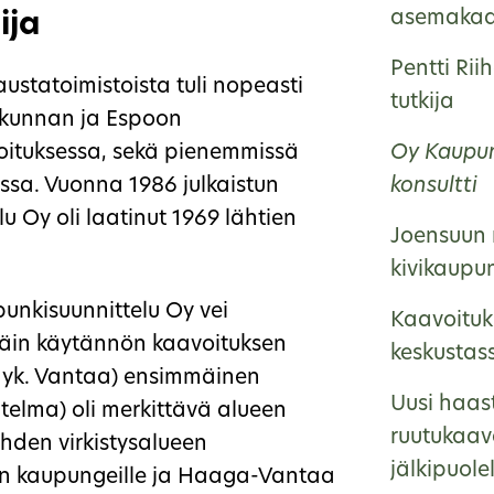
asemakaa
ija
Pentti Rii
ustatoimistoista tuli nopeasti
tutkija
skunnan ja Espoon
avoituksessa, sekä pienemmissä
Oy Kaupun
sa. Vuonna 1986 julkaistun
konsultti
 Oy oli laatinut 1969 lähtien
Joensuun 
kivikaupu
unkisuunnittelu Oy vei
Kaavoituk
npäin käytännön kaavoituksen
keskustas
(nyk. Vantaa) ensimmäinen
Uusi haas
telma) oli merkittävä alueen
ruutukaav
hden virkistysalueen
jälkipuole
oon kaupungeille ja Haaga-Vantaa