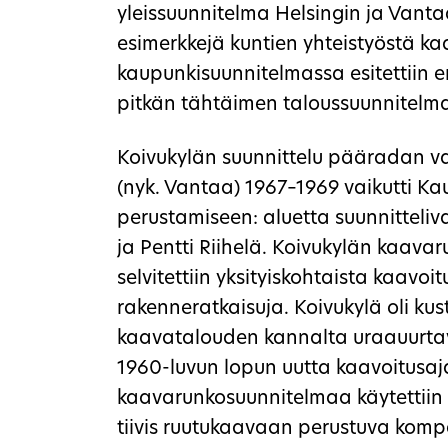
yleissuunnitelma Helsingin ja Vanta
esimerkkejä kuntien yhteistyöstä ka
kaupunkisuunnitelmassa esitettiin 
pitkän tähtäimen taloussuunnitelm
Koivukylän suunnittelu pääradan v
(nyk. Vantaa) 1967–1969 vaikutti Ka
perustamiseen: aluetta suunnitteli
ja Pentti Riihelä. Koivukylän kaava
selvitettiin yksityiskohtaista kaavoi
rakenneratkaisuja. Koivukylä oli k
kaavatalouden kannalta uraauurtav
1960-luvun lopun uutta kaavoitusaja
kaavarunkosuunnitelmaa käytettiin o
tiivis ruutukaavaan perustuva kompa