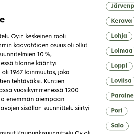
Järven
he
Kerava
Lohja
elu Oy:n keskeinen rooli
min kaavatöiden osuus oli ollut
Loimaa
uunnitelmien 10 %,
ssä tilanne kääntyi
Loppi
 oli 1967 lainmuutos, joka
Loviisa
ien tehtäväksi. Kuntien
jaassa vuosikymmenessä 1200
Paraine
kertaa enemmän aiempaan
ojen sisällön suunnittelu siirtyi
Pori
Salo
minut Kaupunkisuunnittelu Oy oli