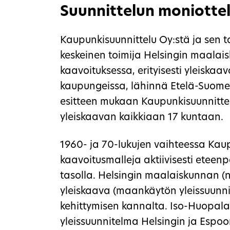
Suunnittelun moniottel
Kaupunkisuunnittelu Oy:stä ja sen ta
keskeinen toimija Helsingin maalai
kaavoituksessa, erityisesti yleiska
kaupungeissa, lähinnä Etelä-Suomes
esitteen mukaan Kaupunkisuunnittelu
yleiskaavan kaikkiaan 17 kuntaan.
1960- ja 70-lukujen vaihteessa Kaup
kaavoitusmalleja aktiivisesti etee
tasolla. Helsingin maalaiskunnan 
yleiskaava (maankäytön yleissuunni
kehittymisen kannalta. Iso-Huopala
yleissuunnitelma Helsingin ja Esp