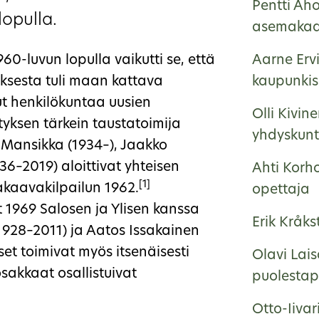
Pentti Ah
lopulla.
asemakaa
0-luvun lopulla vaikutti se, että
Aarne Ervi
ksesta tuli maan kattava
kaupunkisu
lut henkilökuntaa uusien
Olli Kivin
tyksen tärkein taustatoimija
yhdyskunt
 Mansikka (1934–), Jaakko
36–2019) aloittivat yhteisen
Ahti Korh
[1]
akaavakilpailun 1962.
opettaja
 1969 Salosen ja Ylisen kanssa
Erik Kråk
(1928–2011) ja Aatos Issakainen
set toimivat myös itsenäisesti
Olavi Lai
sakkaat osallistuivat
puolestap
Otto-Iiva