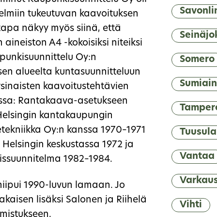
Savonli
askelmiin tukeutuvan kaavoituksen
tapa näkyy myös siinä, että
Seinäjo
aineiston A4 -kokoisiksi niteiksi
upunkisuunnittelu Oy:n
Somero
sen alueelta kuntasuunnitteluun
Sumiai
rsinaisten kaavoitustehtävien
oissa: Rantakaava-asetukseen
Tamper
, Helsingin kantakaupungin
etekniikka Oy:n kanssa 1970–1971
Tuusula
a Helsingin keskustassa 1972 ja
Vantaa
issuunnitelma 1982–1984.
Varkau
hiipui 1990-luvun lamaan. Jo
kaisen lisäksi Salonen ja Riihelä
Vihti
 omistukseen.