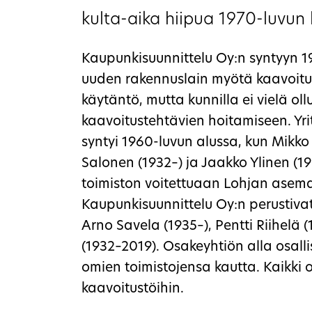
kulta-aika hiipua 1970-luvun 
Kaupunkisuunnittelu Oy:n syntyyn 196
uuden rakennuslain myötä kaavoitu
käytäntö, mutta kunnilla ei vielä ol
kaavoitustehtävien hoitamiseen. Yri
syntyi 1960-luvun alussa, kun Mikko
Salonen (1932–) ja Jaakko Ylinen (19
toimiston voitettuaan Lohjan asem
Kaupunkisuunnittelu Oy:n perustivat
Arno Savela (1935–), Pentti Riihelä 
(1932–2019). Osakeyhtiön alla osalli
omien toimistojensa kautta. Kaikki o
kaavoitustöihin.