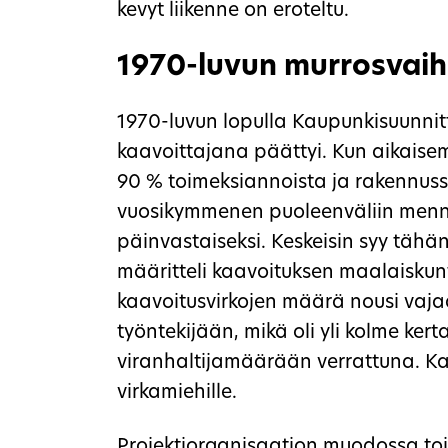
kevyt liikenne on eroteltu.
1970-luvun murrosvai
1970-luvun lopulla Kaupunkisuunnitt
kaavoittajana päättyi. Kun aikaisem
90 % toimeksiannoista ja rakennuss
vuosikymmenen puoleenväliin menne
päinvastaiseksi. Keskeisin syy tähän
määritteli kaavoituksen maalaiskunt
kaavoitusvirkojen määrä nousi va
työntekijään, mikä oli yli kolme 
viranhaltijamäärään verrattuna. Kaav
virkamiehille.
Projektiorganisaation muodossa toi