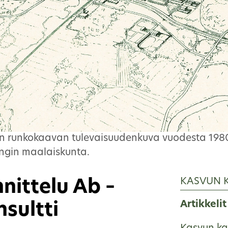
än runkokaavan tulevaisuudenkuva vuodesta 1980
ngin maalaiskunta.
KASVUN 
ittelu Ab –
Artikkelit
sultti