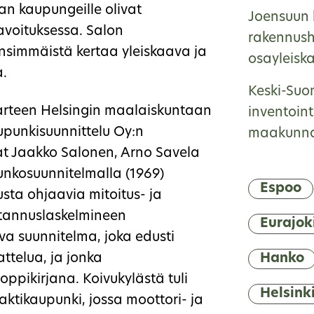
an kaupungeille olivat
Joensuun k
avoituksessa. Salon
rakennushi
ensimmäistä kertaa yleiskaava ja
osayleisk
a.
Keski-Suo
arteen Helsingin maalaiskuntaan
inventoint
upunkisuunnittelu Oy:n
maakunnall
vat Jaakko Salonen, Arno Savela
runkosuunnitelmalla (1969)
Espoo
tusta ohjaavia mitoitus- ja
ustannuslaskelmineen
Eurajok
a suunnitelma, joka edusti
ttelua, ja jonka
Hanko
ppikirjana. Koivukylästä tuli
Helsink
ktikaupunki, jossa moottori- ja