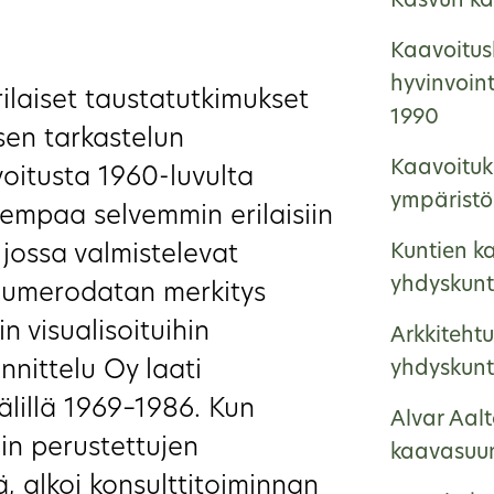
Kasvun ka
Kaavoitus
hyvinvoin
ilaiset taustatutkimukset
1990
isen tarkastelun
Kaavoituk
voitusta 1960-luvulta
ympäristö
iempaa selvemmin erilaisiin
 jossa valmistelevat
Kuntien ka
yhdyskunt
 numerodatan merkitys
n visualisoituihin
Arkkitehtu
nnittelu Oy laati
yhdyskunt
älillä 1969–1986. Kun
Alvar Aalt
iin perustettujen
kaavasuun
, alkoi konsulttitoiminnan