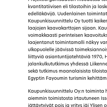
kvantitatiivisen eli tilastoihin ja l
edelläkävijä. Uudenlainen toiminta
Kaupunkisuunnittelu Oy tuotti kaiken 
laajojen kaavakarttojen sijaan. Ka
voimakkaasti perinteisen kaavoituk
laajentanut toimintamalli näkyy va
ulkopuolelle jäävissä toimeksiann
liittyviä asiantuntijatehtäviä 1970
jalankulkututkimus yhdessä Liikenn
sekä tutkimus maanalaisista tiloist
Egyptin Fayoumin turismin kehittäm
Kaupunkisuunnittelu Oy:n toiminta 
aiemmin toimistosta irtautuneen Issa
jättäytyivät pois ja yritys jäi Ylisen