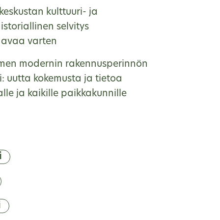
eskustan kulttuuri- ja
storiallinen selvitys
aavaa varten
men modernin rakennusperinnön
i: uutta kokemusta ja tietoa
e ja kaikille paikkakunnille
i
i