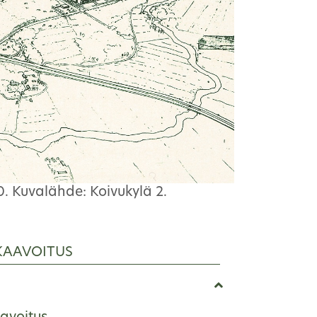
. Kuvalähde: Koivukylä 2.
KAAVOITUS