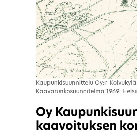
Kaupunkisuunnittelu Oy:n Koivukyl
Kaavarunkosuunnitelma 1969: Helsi
Oy Kaupunkisuunn
kaavoituksen kon