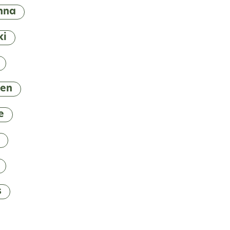
nna
ki
nen
e
s