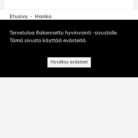
Etusivu
Hanko
Sivuston evästeet
Tervetuloa Rakennettu hyvinvointi -sivustolle.
Tämä sivusto käyttää evästeitä.
Hyväksy evästeet
Museovirasto on kulttuuriperinnön asiantuntija,
palvelujen tuottaja, toimialansa kehittäjä ja
viranomainen.
Ota yhteyttä:
rakennettu.hyvinvointi@museovirasto.fi