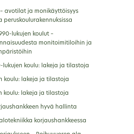
– avotilat ja monikäyttöisyys
na peruskoulurakennuksissa
990-lukujen koulut –
nnaisuudesta monitoimitiloihin ja
päristöihin
lukujen koulu: lakeja ja tilastoja
 koulu: lakeja ja tilastoja
 koulu: lakeja ja tilastoja
rjaushankkeen hyvä hallinta
talotekniikka korjaushankkeessa