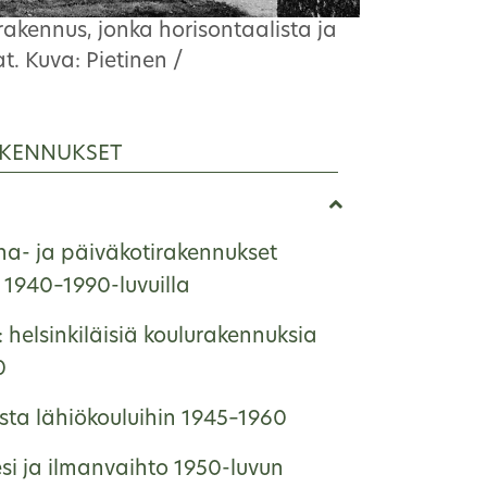
 rakennus, jonka horisontaalista ja
t. Kuva: Pietinen /
KENNUKSET
ha- ja päiväkotirakennukset
1940–1990-luvuilla
: helsinkiläisiä koulurakennuksia
0
ista lähiökouluihin 1945–1960
si ja ilmanvaihto 1950-luvun