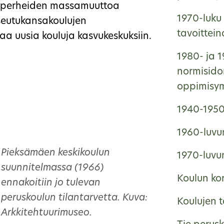
i perheiden massamuuttoa
1970-luku 
seutukansakoulujen
tavoittei
aa uusia kouluja kasvukeskuksiin.
1980- ja 1
normisido
oppimisym
1940-1950-
1960-luvun
Pieksämäen keskikoulun
1970-luvun
suunnitelmassa (1966)
Koulun ko
ennakoitiin jo tulevan
peruskoulun tilantarvetta. Kuva:
Koulujen 
Arkkitehtuurimuseo.