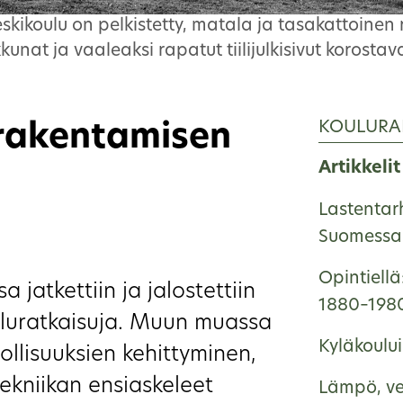
eskikoulu on pelkistetty, matala ja tasakattoinen
unat ja vaaleaksi rapatut tiilijulkisivut korostava
KOULURA
urakentamisen
Artikkelit
Lastentar
Suomessa 
Opintiellä
 jatkettiin ja jalostettiin
1880–198
luratkaisuja. Muun muassa
Kyläkoulu
llisuuksien kehittyminen,
ekniikan ensiaskeleet
Lämpö, ve