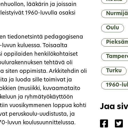
nhuollon, lääkärin ja joissain
eistyivät 1960-luvulla osaksi
Nurmijä
Oulu
nen tiedonetsintä pedagogisena
Pieksä
-luvun kuluessa. Toisaalta
si oppilaiden henkilökohtaiset
Tamper
ulurakennuksen tehtävä oli
Turku
a siten oppimista. Arkkitehdin oli
 ja luoda sille toimivat ja
1960-lu
uokkien (musiikki, kuvaamataito
iskeluun ja ryhmätyökäyttöön
ettiin vuosikymmenen loppua kohti
Jaa si
at peruskoulu-uudistusta, ja
Jaa siv
Ja
70-luvun koulusuunnittelussa.