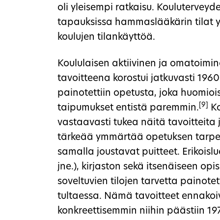
oli yleisempi ratkaisu. Kouluterveyde
tapauksissa hammaslääkärin tilat yl
koulujen tilankäyttöä.
Koululaisen aktiivinen ja omatoimi
tavoitteena korostui jatkuvasti 1960
painotettiin opetusta, joka huomioi
[9]
taipumukset entistä paremmin.
Ko
vastaavasti tukea näitä tavoitteita j
tärkeää ymmärtää opetuksen tarpeita
samalla joustavat puitteet. Erikoisl
jne.), kirjaston sekä itsenäiseen op
soveltuvien tilojen tarvetta painot
tultaessa. Nämä tavoitteet ennakoiv
konkreettisemmin niihin päästiin 19