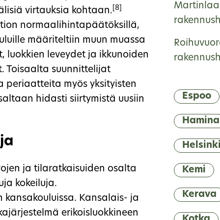
Martinlaa
[8]
lisiä virtauksia kohtaan.
rakennushi
ltion normaalihintapäätöksillä,
kouluille määriteltiin muun muassa
Roihuvuor
t, luokkien leveydet ja ikkunoiden
rakennushi
 Toisaalta suunnittelijat
 periaatteita myös yksityisten
Espoo
altaan hidasti siirtymistä uusiin
Hamina
ja
Helsink
ojen ja tilaratkaisuiden osalta
Kemi
ja kokeiluja.
Kerava
n kansakouluissa. Kansalais- ja
kajärjestelmä erikoisluokkineen
Kotka