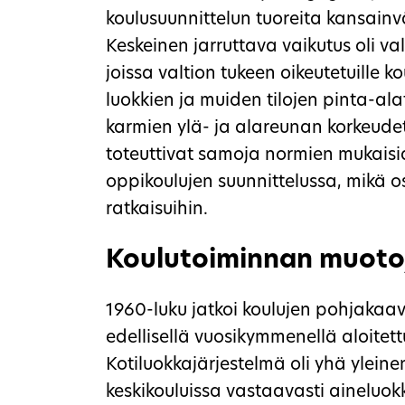
koulusuunnittelun tuoreita kansainvä
Keskeinen jarruttava vaikutus oli va
joissa valtion tukeen oikeutetuille 
luokkien ja muiden tilojen pinta-ala
karmien ylä- ja alareunan korkeudet.
toteuttivat samoja normien mukaisia
oppikoulujen suunnittelussa, mikä os
ratkaisuihin.
Koulutoiminnan muoto
1960-luku jatkoi koulujen pohjakaav
edellisellä vuosikymmenellä aloitettu
Kotiluokkajärjestelmä oli yhä yleine
keskikouluissa vastaavasti aineluok