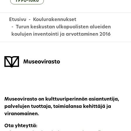
1990-luku
Etusivu
Koulurakennukset
Turun keskustan ulkopuolisten alueiden
koulujen inventointi ja arvottaminen 2016
Museovirasto on kulttuuriperinnön asiantuntija,
palvelujen tuottaja, toimialansa kehittäjä ja
viranomainen.
Ota yhteyttä: