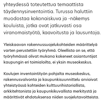
yhteydessä toteutettua temaattista
täydennysinventointia. Turussa haluttiin
muodostaa kokonaiskuva ja -näkemys
kouluista, jotka ovat jatkuvasti osa
viranomaistyötä, kaavoitusta ja lausuntoja.
Yleiskaavan rakennussuojelukohteiden määrittelyä
varten perustettiin työryhmä. Oleellista on se, että
työryhmässä olivat mukana kokeneet asiantuntijat
kaupungin eri toimialoilta, ei yksin museokeskus.
Koulujen inventointityön pohjalta museokeskus,
rakennusvalvonta ja kaupunkisuunnittelu arvioivat
yhteistyössä kohteiden kulttuurihistoriallista,
arkkitehtonista ja kaupunkikuvallista merkitystä ja
määrittivät ehdotuksensa niiden suojelutavoitteista.