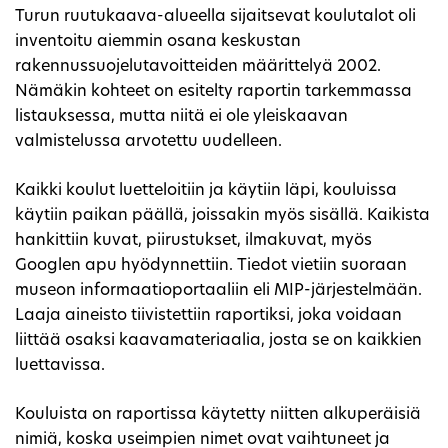
Turun ruutukaava-alueella sijaitsevat koulutalot oli
inventoitu aiemmin osana keskustan
rakennussuojelutavoitteiden määrittelyä 2002.
Nämäkin kohteet on esitelty raportin tarkemmassa
listauksessa, mutta niitä ei ole yleiskaavan
valmistelussa arvotettu uudelleen.
Kaikki koulut luetteloitiin ja käytiin läpi, kouluissa
käytiin paikan päällä, joissakin myös sisällä. Kaikista
hankittiin kuvat, piirustukset, ilmakuvat, myös
Googlen apu hyödynnettiin. Tiedot vietiin suoraan
museon informaatioportaaliin eli MIP-järjestelmään.
Laaja aineisto tiivistettiin raportiksi, joka voidaan
liittää osaksi kaavamateriaalia, josta se on kaikkien
luettavissa.
Kouluista on raportissa käytetty niitten alkuperäisiä
nimiä, koska useimpien nimet ovat vaihtuneet ja