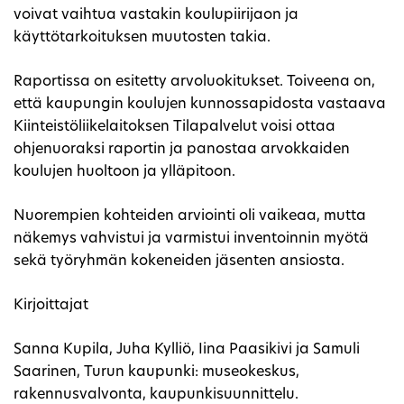
voivat vaihtua vastakin koulupiirijaon ja
käyttötarkoituksen muutosten takia.
Raportissa on esitetty arvoluokitukset. Toiveena on,
että kaupungin koulujen kunnossapidosta vastaava
Kiinteistöliikelaitoksen Tilapalvelut voisi ottaa
ohjenuoraksi raportin ja panostaa arvokkaiden
koulujen huoltoon ja ylläpitoon.
Nuorempien kohteiden arviointi oli vaikeaa, mutta
näkemys vahvistui ja varmistui inventoinnin myötä
sekä työryhmän kokeneiden jäsenten ansiosta.
Kirjoittajat
Sanna Kupila, Juha Kylliö, Iina Paasikivi ja Samuli
Saarinen, Turun kaupunki: museokeskus,
rakennusvalvonta, kaupunkisuunnittelu.