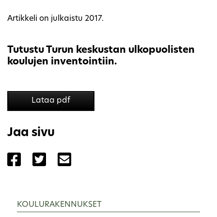
Artikkeli on julkaistu 2017.
Tutustu Turun keskustan ulkopuolisten
koulujen inventointiin.
Lataa pdf
Jaa sivu
Jaa sivu palvelussa Facebook
Jaa sivu palvelussa Twitter
Jaa sivu palvelussa Email
KOULURAKENNUKSET