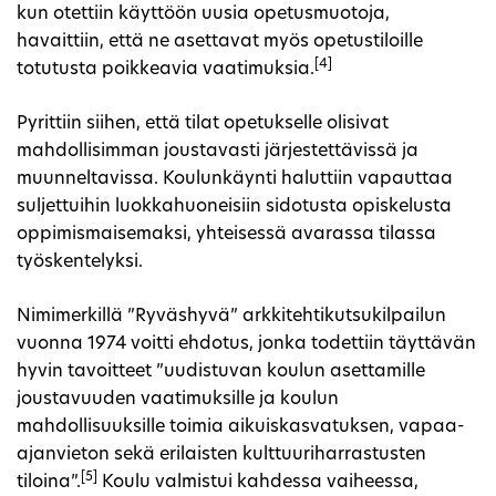
kun otettiin käyttöön uusia opetusmuotoja,
havaittiin, että ne asettavat myös opetustiloille
[4]
totutusta poikkeavia vaatimuksia.
Pyrittiin siihen, että tilat opetukselle olisivat
mahdollisimman joustavasti järjestettävissä ja
muunneltavissa. Koulunkäynti haluttiin vapauttaa
suljettuihin luokkahuoneisiin sidotusta opiskelusta
oppimismaisemaksi, yhteisessä avarassa tilassa
työskentelyksi.
Nimimerkillä ”Ryväshyvä” arkkitehtikutsukilpailun
vuonna 1974 voitti ehdotus, jonka todettiin täyttävän
hyvin tavoitteet ”uudistuvan koulun asettamille
joustavuuden vaatimuksille ja koulun
mahdollisuuksille toimia aikuiskasvatuksen, vapaa-
ajanvieton sekä erilaisten kulttuuriharrastusten
[5]
tiloina”.
Koulu valmistui kahdessa vaiheessa,