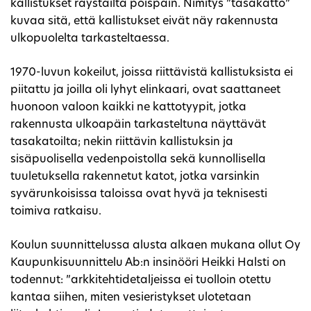
kallistukset räystäiltä poispäin. Nimitys ”tasakatto”
kuvaa sitä, että kallistukset eivät näy rakennusta
ulkopuolelta tarkasteltaessa.
1970-luvun kokeilut, joissa riittävistä kallistuksista ei
piitattu ja joilla oli lyhyt elinkaari, ovat saattaneet
huonoon valoon kaikki ne kattotyypit, jotka
rakennusta ulkoapäin tarkasteltuna näyttävät
tasakatoilta; nekin riittävin kallistuksin ja
sisäpuolisella vedenpoistolla sekä kunnollisella
tuuletuksella rakennetut katot, jotka varsinkin
syvärunkoisissa taloissa ovat hyvä ja teknisesti
toimiva ratkaisu.
Koulun suunnittelussa alusta alkaen mukana ollut Oy
Kaupunkisuunnittelu Ab:n insinööri Heikki Halsti on
todennut: ”arkkitehtidetaljeissa ei tuolloin otettu
kantaa siihen, miten vesieristykset ulotetaan