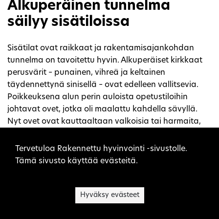
Alkuperäinen tunnelma
säilyy sisätiloissa
Sisätilat ovat raikkaat ja rakentamisajankohdan
tunnelma on tavoitettu hyvin. Alkuperäiset kirkkaat
perusvärit – punainen, vihreä ja keltainen
täydennettynä sinisellä – ovat edelleen vallitsevia.
Poikkeuksena alun perin auloista opetustiloihin
johtavat ovet, jotka oli maalattu kahdella sävyllä.
Nyt ovet ovat kauttaaltaan valkoisia tai harmaita,
jonka myötä ne jäävät kirkasväristen
Sivuston evästeet
kiintokalusteiden rauhalliseksi taustaksi.
Tervetuloa Rakennettu hyvinvointi -sivustolle.
Tämä sivusto käyttää evästeitä.
Väliovien värikoodauksella alun perin kerrottiin ja
opastettiin mitä ovien takana olevat tilat olivat. Nyt
värit ja tilojen käyttötarkoitukset eivät enää
Hyväksy evästeet
vastanneet toisiaan, joten ei ollut perusteltua
[24]