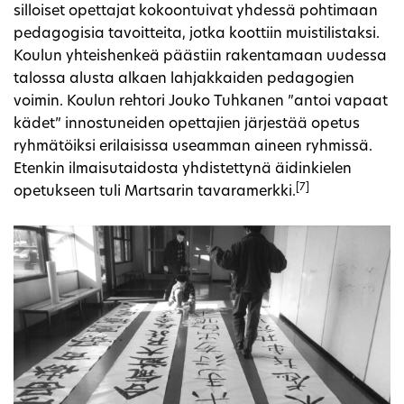
silloiset opettajat kokoontuivat yhdessä pohtimaan
pedagogisia tavoitteita, jotka koottiin muistilistaksi.
Koulun yhteishenkeä päästiin rakentamaan uudessa
talossa alusta alkaen lahjakkaiden pedagogien
voimin. Koulun rehtori Jouko Tuhkanen ”antoi vapaat
kädet” innostuneiden opettajien järjestää opetus
ryhmätöiksi erilaisissa useamman aineen ryhmissä.
Etenkin ilmaisutaidosta yhdistettynä äidinkielen
[7]
opetukseen tuli Martsarin tavaramerkki.