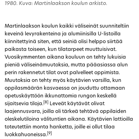
1980. Kuva: Martinlaakson koulun arkisto.
Martinlaakson koulun kaikki väliseinät suunniteltiin
keveinä levyrakenteina ja alumiinisilla U-listoilla
kiinnitettyinä siten, että seiniä olisi helppo siirtää
paikasta toiseen, kun tilatarpeet muuttuisivat.
Vuosikymmenten aikana kouluun on tehty lukuisia
pieniä väliseinämuutoksia, mutta pääasiassa alun
perin rakennetut tilat ovat palvelleet oppimista.
Muutoksia on tehty myös käytävien varsilla, kun
oppilasmäärän kasvaessa on jouduttu ottamaan
opetuskäyttöön ikkunattomia rungon keskellä
[8]
sijaitsevia tiloja.
Leveät käytävät olivat
laajennusvara, joilla oli tärkeä tehtävä oppilaiden
oleskelutiloina välituntien aikana. Käytävien lattioilla
toteutettiin monta hanketta, joille ei ollut tilaa
[9]
luokkahuoneissa.