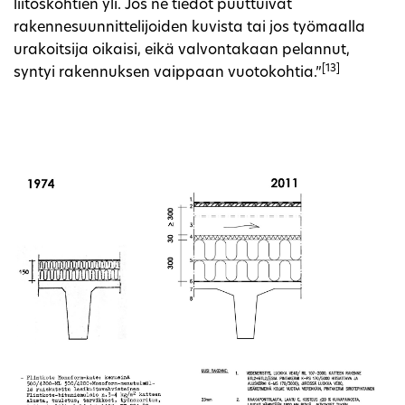
liitoskohtien yli. Jos ne tiedot puuttuivat
rakennesuunnittelijoiden kuvista tai jos työmaalla
urakoitsija oikaisi, eikä valvontakaan pelannut,
[13]
syntyi rakennuksen vaippaan vuotokohtia.”