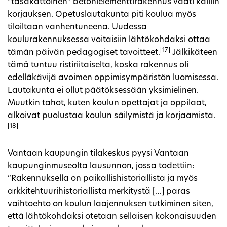
”tasakattoinen” betonielementtirakennus vaati kalliin
korjauksen. Opetuslautakunta piti koulua myös
tiloiltaan vanhentuneena. Uudessa
koulurakennuksessa voitaisiin lähtökohdaksi ottaa
[17]
tämän päivän pedagogiset tavoitteet.
Jälkikäteen
tämä tuntuu ristiriitaiselta, koska rakennus oli
edelläkävijä avoimen oppimisympäristön luomisessa.
Lautakunta ei ollut päätöksessään yksimielinen.
Muutkin tahot, kuten koulun opettajat ja oppilaat,
alkoivat puolustaa koulun säilymistä ja korjaamista.
[18]
Vantaan kaupungin tilakeskus pyysi Vantaan
kaupunginmuseolta lausunnon, jossa todettiin:
”Rakennuksella on paikallishistoriallista ja myös
arkkitehtuurihistoriallista merkitystä […] paras
vaihtoehto on koulun laajennuksen tutkiminen siten,
että lähtökohdaksi otetaan sellaisen kokonaisuuden