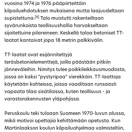
vuosina 1974 ja 1976 pääpiirteittäin
kilpailuehdotuksen mukaisena mutta laajuudeltaan
[6]
supistettuna.
Talo muistutti rakenteiltaan
syvärunkoista teollisuushallia harvakseltaan
sijoitettuine pilareineen. Keskellä taloa betoniset TT-
laatat kantoivat jopa 18 metrin palkkivälin.
TT-laatat ovat esijännitettyjä
teräsbetonielementtejä, joilla päästään pitkiin
jänneväleihin. Nimitys tulee poikkileikkausmuodosta,
jossa on kaksi ”pystyripaa” vierekkäin. TT-laattoja
käytetään kohteissa, joissa vaaditaan runsaasti
vapaata tilaa sisätiloissa, kuten teollisuus - ja
varastorakennusten yläpohjissa.
Peruskoulu teki tuloaan Suomeen 1970-luvun alussa,
mikä motivoi opettajia kehittämään opetusta. Kun
Martinlaakson koulun kilpailuohjelmaa valmisteltiin,