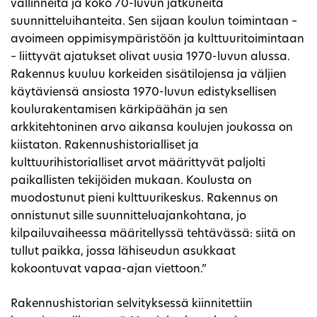
vallinneita ja koko 70-luvun jatkuneita
suunnitteluihanteita. Sen sijaan koulun toimintaan –
avoimeen oppimisympäristöön ja kulttuuritoimintaan
– liittyvät ajatukset olivat uusia 1970-luvun alussa.
Rakennus kuuluu korkeiden sisätilojensa ja väljien
käytäviensä ansiosta 1970-luvun edistyksellisen
koulurakentamisen kärkipäähän ja sen
arkkitehtoninen arvo aikansa koulujen joukossa on
kiistaton. Rakennushistorialliset ja
kulttuurihistorialliset arvot määrittyvät paljolti
paikallisten tekijöiden mukaan. Koulusta on
muodostunut pieni kulttuurikeskus. Rakennus on
onnistunut sille suunnitteluajankohtana, jo
kilpailuvaiheessa määritellyssä tehtävässä: siitä on
tullut paikka, jossa lähiseudun asukkaat
kokoontuvat vapaa-ajan viettoon.”
Rakennushistorian selvityksessä kiinnitettiin