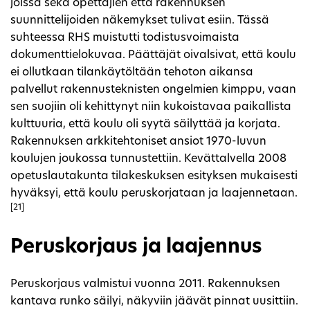
joissa sekä opettajien että rakennuksen
suunnittelijoiden näkemykset tulivat esiin. Tässä
suhteessa RHS muistutti todistusvoimaista
dokumenttielokuvaa. Päättäjät oivalsivat, että koulu
ei ollutkaan tilankäytöltään tehoton aikansa
palvellut rakennusteknisten ongelmien kimppu, vaan
sen suojiin oli kehittynyt niin kukoistavaa paikallista
kulttuuria, että koulu oli syytä säilyttää ja korjata.
Rakennuksen arkkitehtoniset ansiot 1970-luvun
koulujen joukossa tunnustettiin. Kevättalvella 2008
opetuslautakunta tilakeskuksen esityksen mukaisesti
hyväksyi, että koulu peruskorjataan ja laajennetaan.
[21]
Peruskorjaus ja laajennus
Peruskorjaus valmistui vuonna 2011. Rakennuksen
kantava runko säilyi, näkyviin jäävät pinnat uusittiin.