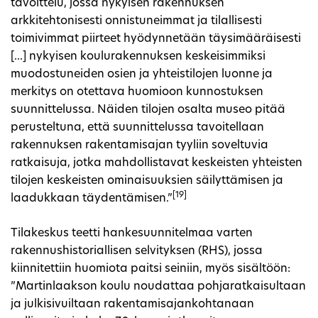
tavoittelu, jossa nykyisen rakennuksen
arkkitehtonisesti onnistuneimmat ja tilallisesti
toimivimmat piirteet hyödynnetään täysimääräisesti
[...] nykyisen koulurakennuksen keskeisimmiksi
muodostuneiden osien ja yhteistilojen luonne ja
merkitys on otettava huomioon kunnostuksen
suunnittelussa. Näiden tilojen osalta museo pitää
perusteltuna, että suunnittelussa tavoitellaan
rakennuksen rakentamisajan tyyliin soveltuvia
ratkaisuja, jotka mahdollistavat keskeisten yhteisten
tilojen keskeisten ominaisuuksien säilyttämisen ja
[19]
laadukkaan täydentämisen.”
Tilakeskus teetti hankesuunnitelmaa varten
rakennushistoriallisen selvityksen (RHS), jossa
kiinnitettiin huomiota paitsi seiniin, myös sisältöön:
”Martinlaakson koulu noudattaa pohjaratkaisultaan
ja julkisivuiltaan rakentamisajankohtanaan