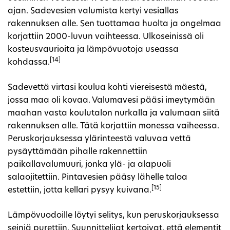
ajan. Sadevesien valumista kertyi vesiallas
rakennuksen alle. Sen tuottamaa huolta ja ongelmaa
korjattiin 2000-luvun vaihteessa. Ulkoseinissä oli
kosteusvaurioita ja lämpövuotoja useassa
[14]
kohdassa.
Sadevettä virtasi koulua kohti viereisestä mäestä,
jossa maa oli kovaa. Valumavesi pääsi imeytymään
maahan vasta koulutalon nurkalla ja valumaan siitä
rakennuksen alle. Tätä korjattiin monessa vaiheessa.
Peruskorjauksessa ylärinteestä valuvaa vettä
pysäyttämään pihalle rakennettiin
paikallavalumuuri, jonka ylä- ja alapuoli
salaojitettiin. Pintavesien pääsy lähelle taloa
[15]
estettiin, jotta kellari pysyy kuivana.
Lämpövuodoille löytyi selitys, kun peruskorjauksessa
seiniä purettiin. Suunnittelijat kertoivat, että elementit