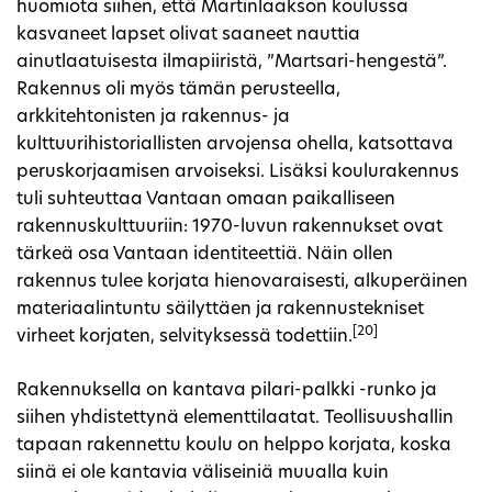
huomiota siihen, että Martinlaakson koulussa
kasvaneet lapset olivat saaneet nauttia
ainutlaatuisesta ilmapiiristä, ”Martsari-hengestä”.
Rakennus oli myös tämän perusteella,
arkkitehtonisten ja rakennus- ja
kulttuurihistoriallisten arvojensa ohella, katsottava
peruskorjaamisen arvoiseksi. Lisäksi koulurakennus
tuli suhteuttaa Vantaan omaan paikalliseen
rakennuskulttuuriin: 1970-luvun rakennukset ovat
tärkeä osa Vantaan identiteettiä. Näin ollen
rakennus tulee korjata hienovaraisesti, alkuperäinen
materiaalintuntu säilyttäen ja rakennustekniset
[20]
virheet korjaten, selvityksessä todettiin.
Rakennuksella on kantava pilari-palkki -runko ja
siihen yhdistettynä elementtilaatat. Teollisuushallin
tapaan rakennettu koulu on helppo korjata, koska
siinä ei ole kantavia väliseiniä muualla kuin