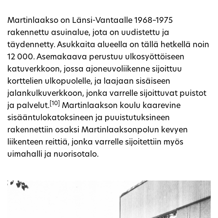
Martinlaakso on Länsi-Vantaalle 1968–1975
rakennettu asuinalue, jota on uudistettu ja
täydennetty. Asukkaita alueella on tällä hetkellä noin
12 000. Asemakaava perustuu ulkosyöttöiseen
katuverkkoon, jossa ajoneuvoliikenne sijoittuu
korttelien ulkopuolelle, ja laajaan sisäiseen
jalankulkuverkkoon, jonka varrelle sijoittuvat puistot
[10]
ja palvelut.
Martinlaakson koulu kaarevine
sisääntulokatoksineen ja puuistutuksineen
rakennettiin osaksi Martinlaaksonpolun kevyen
liikenteen reittiä, jonka varrelle sijoitettiin myös
uimahalli ja nuorisotalo.