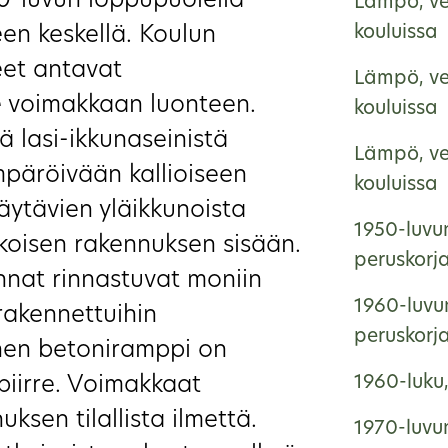
0-luvun loppupuolella
Lämpö, ve
en keskellä. Koulun
kouluissa
eet antavat
Lämpö, ve
lle voimakkaan luonteen.
kouluissa
 lasi-ikkunaseinistä
Lämpö, ve
päröivään kallioiseen
kouluissa
äytävien yläikkunoista
1950-luvun
koisen rakennuksen sisään.
peruskorj
nnat rinnastuvat moniin
1960-luvun
 rakennettuihin
peruskorj
inen betoniramppi on
piirre. Voimakkaat
1960-luku
ksen tilallista ilmettä.
1970-luvun