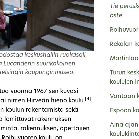
Tie perus
aste
Roihuvuor
Rekolan k
ostaa keskushallin ruokasali,
Martinlaa
tra Lucanderin suurikokoinen
 Helsingin kaupunginmuseo.
Turun kes
koulujen i
tua vuonna 1967 sen kuvasi
Vantaan k
[4]
ai nimen Hirveän hieno koulu.
en koulun rakentamista sekä
Espoon kou
ssa lomittuvat rakennuksen
Aina ajan 
toiminta, rakennuksen, opettajien
koulukiint
. Roihuvuoren koulu on