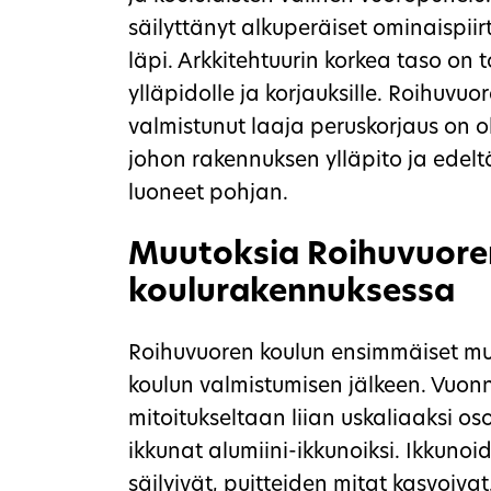
säilyttänyt alkuperäiset ominaispi
läpi. Arkkitehtuurin korkea taso on
ylläpidolle ja korjauksille. Roihuvu
valmistunut laaja peruskorjaus on o
johon rakennuksen ylläpito ja edel
luoneet pohjan.
Muutoksia Roihuvuore
koulurakennuksessa
Roihuvuoren koulun ensimmäiset muut
koulun valmistumisen jälkeen. Vuonna
mitoitukseltaan liian uskaliaaksi os
ikkunat alumiini-ikkunoiksi. Ikkuno
säilyivät, puitteiden mitat kasvoiva