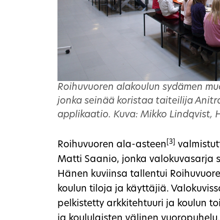
Roihuvuoren alakoulun sydämen muod
jonka seinää koristaa taiteilija Ani
applikaatio. Kuva: Mikko Lindqvist,
[3]
Roihuvuoren ala-asteen
valmistut
Matti Saanio, jonka valokuvasarja s
Hänen kuviinsa tallentui Roihuvuor
koulun tiloja ja käyttäjiä. Valokuvi
pelkistetty arkkitehtuuri ja koulun 
ja koululaisten välinen vuoropuhelu