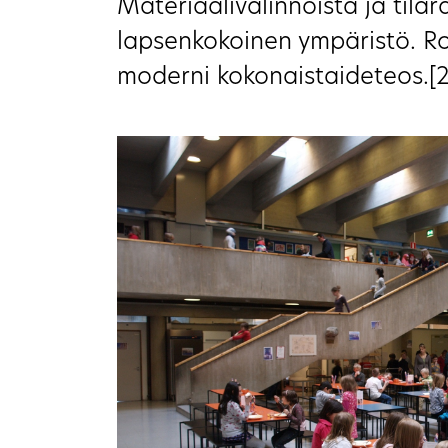
Materiaalivalinnoista ja tilar
lapsenkokoinen ympäristö. R
moderni kokonaistaideteos.[2