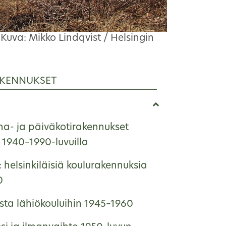
Kuva: Mikko Lindqvist / Helsingin
KENNUKSET
ha- ja päiväkotirakennukset
1940–1990-luvuilla
: helsinkiläisiä koulurakennuksia
0
ista lähiökouluihin 1945–1960