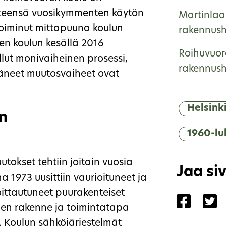
irteensä vuosikymmenten käytön
Martinlaa
 toiminut mittapuuna koulun
rakennushi
oren koulun kesällä 2016
Roihuvuor
llut monivaiheinen prosessi,
rakennushi
täneet muutosvaiheet ovat
Helsink
n
1960-lu
okset tehtiin joitain vuosia
Jaa si
 1973 uusittiin vaurioituneet ja
oittautuneet puurakenteiset
Jaa siv
Ja
iden rakenne ja toimintatapa
t. Koulun sähköjärjestelmät