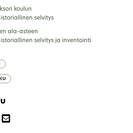
kson koulun
storiallinen selvitys
en ala-asteen
storiallinen selvitys ja inventointi
i
ku
vu
u palvelussa Facebook
a sivu palvelussa Twitter
Jaa sivu palvelussa Email