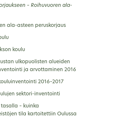
korjaukseen – Roihuvuoren ala-
en ala-asteen peruskorjaus
oulu
kson koulu
kustan ulkopuolisten alueiden
nventointi ja arvottaminen 2016
ouluinventointi 2016–2017
lujen sektori-inventointi
tasalla – kuinka
eistöjen tila kartoitettiin Oulussa