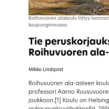
Roihuvuoren alakoulu liittyy luonno
kaupunginmuseo.
Tie peruskorjauk
Roihuvuoren ala
Mikko Lindqvist
Roihuvuoren ala-asteen koulu
professori Aarno Ruusuvuore
joukkoon.[1] Koulu on Helsingi