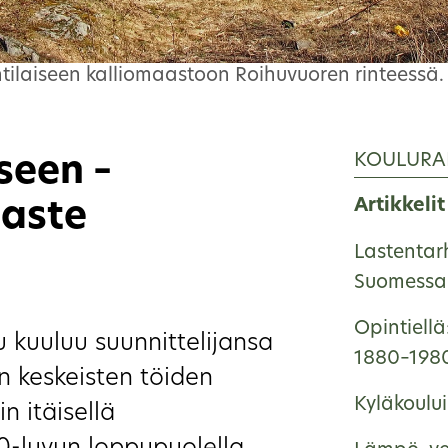
ntilaiseen kalliomaastoon Roihuvuoren rinteessä. 
KOULURA
seen –
Artikkelit
-aste
Lastentar
Suomessa 
Opintiellä
 kuuluu suunnittelijansa
1880–198
n keskeisten töiden
Kyläkoulu
n itäisellä