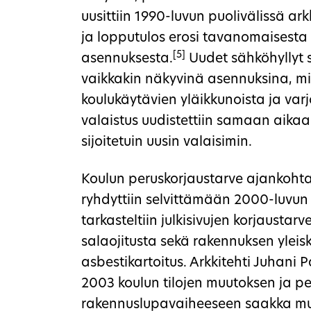
uusittiin 1990-luvun puolivälissä ar
ja lopputulos erosi tavanomaisesta
[5]
asennuksesta.
Uudet sähköhyllyt sov
vaikkakin näkyvinä asennuksina, mi
koulukäytävien yläikkunoista ja varj
valaistus uudistettiin samaan aika
sijoitetuin uusin valaisimin.
Koulun peruskorjaustarve ajankohta
ryhdyttiin selvittämään 2000-luvun
tarkasteltiin julkisivujen korjaustar
salaojitusta sekä rakennuksen yleisku
asbestikartoitus. Arkkitehti Juhani
2003 koulun tilojen muutoksen ja p
rakennuslupavaiheeseen saakka mut