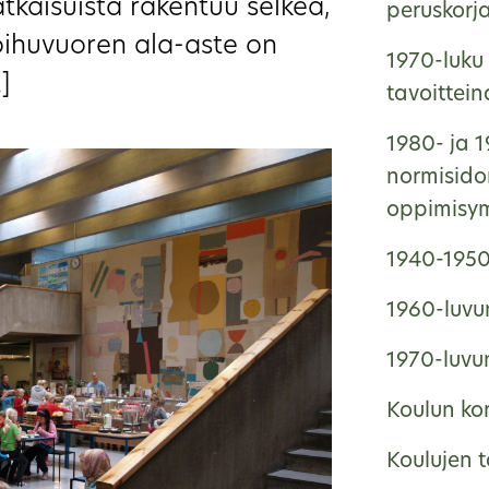
atkaisuista rakentuu selkeä,
peruskorj
oihuvuoren ala-aste on
1970-luku 
]
tavoittei
1980- ja 1
normisido
oppimisym
1940-1950-
1960-luvun
1970-luvun
Koulun ko
Koulujen 