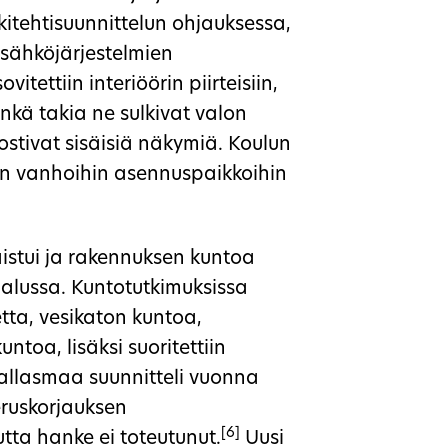
kkitehtisuunnittelun ohjauksessa,
 sähköjärjestelmien
itettiin interiöörin piirteisiin,
nkä takia ne sulkivat valon
ostivat sisäisiä näkymiä. Koulun
an vanhoihin asennuspaikkoihin
istui ja rakennuksen kuntoa
 alussa. Kuntotutkimuksissa
vetta, vesikaton kuntoa,
ntoa, lisäksi suoritettiin
 Pallasmaa suunnitteli vuonna
eruskorjauksen
[6]
ta hanke ei toteutunut.
Uusi