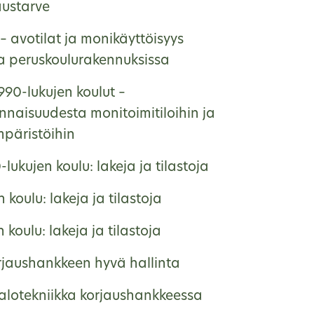
austarve
– avotilat ja monikäyttöisyys
na peruskoulurakennuksissa
990-lukujen koulut –
nnaisuudesta monitoimitiloihin ja
päristöihin
lukujen koulu: lakeja ja tilastoja
 koulu: lakeja ja tilastoja
 koulu: lakeja ja tilastoja
rjaushankkeen hyvä hallinta
talotekniikka korjaushankkeessa