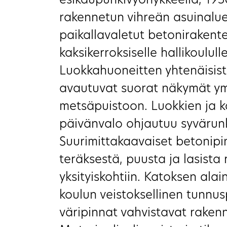
esikaupunkivyöhykkeellä, 195
rakennetun vihreän asuinalue
paikallavaletut betonirakent
kaksikerroksiselle hallikoulu
Luokkahuoneitten yhtenäisistä
avautuvat suorat näkymät ym
metsäpuistoon. Luokkien ja k
päivänvalo ohjautuu syvärun
Suurimittakaavaiset betonipi
teräksestä, puusta ja lasista
yksityiskohtiin. Katoksen ala
koulun veistoksellinen tunnus
väripinnat vahvistavat rakennu