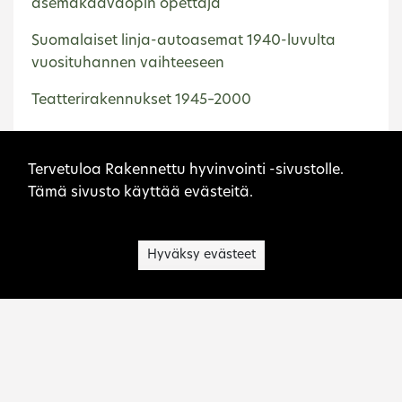
asemakaavaopin opettaja
Suomalaiset linja-autoasemat 1940-luvulta
vuosituhannen vaihteeseen
Teatterirakennukset 1945–2000
Sivuston evästeet
Etusivu
Pieksämäki
Tervetuloa Rakennettu hyvinvointi -sivustolle.
Tämä sivusto käyttää evästeitä.
Hyväksy evästeet
Museovirasto on kulttuuriperinnön asiantuntija,
palvelujen tuottaja, toimialansa kehittäjä ja