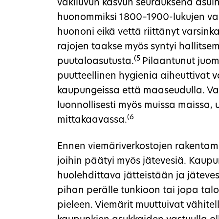
väkiluvun kasvun seurauksena asuin
huonommiksi 1800–1900-lukujen va
huononi eikä vettä riittänyt varsin
rajojen taakse myös syntyi hallits
(5
puutaloasutusta.
Pilaantunut juom
puutteellinen hygienia aiheuttivat 
kaupungeissa että maaseudulla. Vas
luonnollisesti myös muissa maissa,
(6
mittakaavassa.
Ennen viemäriverkostojen rakentamis
joihin päätyi myös jätevesiä. Kaupun
huolehdittava jätteistään ja jäteves
pihan perälle tunkioon tai jopa talo
pieleen. Viemärit muuttuivat vähite