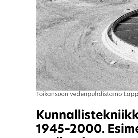
Toikansuon vedenpuhdistamo Lappee
Kunnallisteknii
1945–2000. Esim