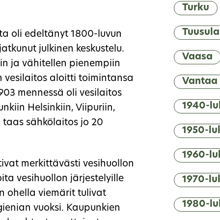
Turku
Tuusula
ta oli edeltänyt 1800-luvun
tkunut julkinen keskustelu.
Vaasa
iin ja vähitellen pienempiin
esilaitos aloitti toimintansa
Vantaa
903 mennessä oli vesilaitos
1940-lu
kiin Helsinkiin, Viipuriin,
 taas sähkölaitos jo 20
1950-lu
1960-lu
ivat merkittävästi vesihuollon
ita vesihuollon järjestelyille
1970-lu
ohella viemärit tulivat
1980-lu
ienian vuoksi. Kaupunkien