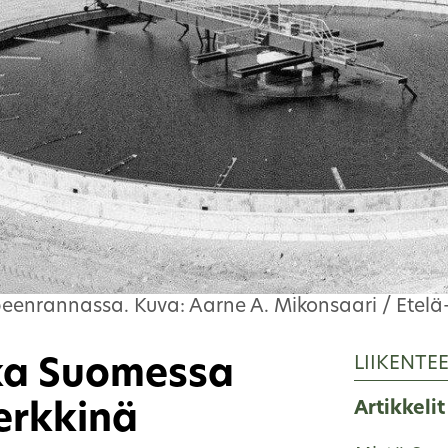
nrannassa. Kuva: Aarne A. Mikonsaari / Etelä
LIIKENTE
kka Suomessa
Artikkelit
erkkinä