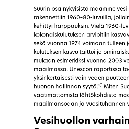
Suurin osa nykyisistä maamme vesi- 
rakennettiin 1960–80-luvuilla, joll
kehittyi harppauksin. Vielä 1960-lu
kokonaiskulutuksen arvioitiin kasva
sekä vuonna 1974 voimaan tulleen 
kulutuksen kasvu taittui ja ominaisk
mukaan esimerkiksi vuonna 2003 ve
maailmassa. Unescon raportissa todet
yksinkertaisesti vain veden puuttee
(1
huonon hallinnan syytä."
Miten Suo
vaatimattomista lähtökohdista maa
maailmansodan ja vuosituhannen v
Vesihuollon varhain