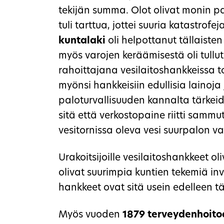
tekijän summa. Olot olivat monin pa
tuli tarttua, jottei suuria katastrofe
kuntalaki
oli helpottanut tällaiste
myös varojen keräämisestä oli tull
rahoittajana vesilaitoshankkeissa t
myönsi hankkeisiin edullisia lainoja 
paloturvallisuuden kannalta tärkeid
sitä että verkostopaine riitti sammu
vesitornissa oleva vesi suurpalon va
Urakoitsijoille vesilaitoshankkeet oliv
olivat suurimpia kuntien tekemiä inv
hankkeet ovat sitä usein edelleen 
Myös vuoden
1879 terveydenhoit