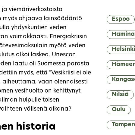
ja viemäriverkostoista
oin myös ohjaava lainsäädäntö
Espoo
vulla yhdyskuntien veden
Hamina
van voimakkaasti. Energiakriisin
jätevesimaksulain myötä veden
Helsink
ulutus alkoi laskea. Unescon
den laatu oli Suomessa parasta
Hämeen
tiin myös, että "Vesikriisi ei ole
Kangas
n aiheuttama, vaan olennaisesti
men vesihuolto on kehittynyt
Nilsiä
ilman huipulle toisen
aihteen välisenä aikana?
Oulu
en historia
Tamper