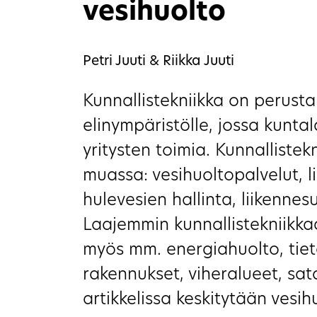
vesihuolto
Petri Juuti & Riikka Juuti
Kunnallistekniikka on perusta 
elinympäristölle, jossa kunta
yritysten toimia. Kunnalliste
muassa: vesihuoltopalvelut, li
hulevesien hallinta, liikennes
Laajemmin kunnallistekniikka
myös mm. energiahuolto, tiet
rakennukset, viheralueet, sat
artikkelissa keskitytään vesih