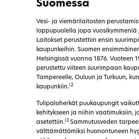
Suomessa
Vesi- ja viemärilaitosten perustamis
loppupuolella jopa vuosikymmeniä ja
Laitokset perustettiin ensin suurimp
kaupunkeihin. Suomen ensimmäinen v
Helsingissä vuonna 1876. Vuoteen 1
perustettu viiteen suurimpaan kaupun
Tampereelle, Ouluun ja Turkuun, kun
(2
kaupunkiin.
Tulipaloherkät puukaupungit vaikutt
kehitykseen ja niihin vaatimuksiin, jo
(3
asetettiin.
Sammutusveden tarpeen 
välttämättömiksi huonontuneen hyg