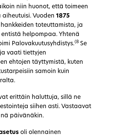
ikoin niin huonot, että toimeen
ja aiheutuisi. Vuoden
1875
n hankkeiden toteuttamista, ja
ut entistä helpompaa. Yhtenä
(8
oimi Palovakuutusyhdistys.
Se
ja vaati tiettyjen
en ehtojen täyttymistä, kuten
tustarpeisiin samoin kuin
ralta.
at erittäin haluttuja, sillä ne
estointeja siihen asti. Vastaavat
tänä päivänäkin.
oasetus
oli olennainen