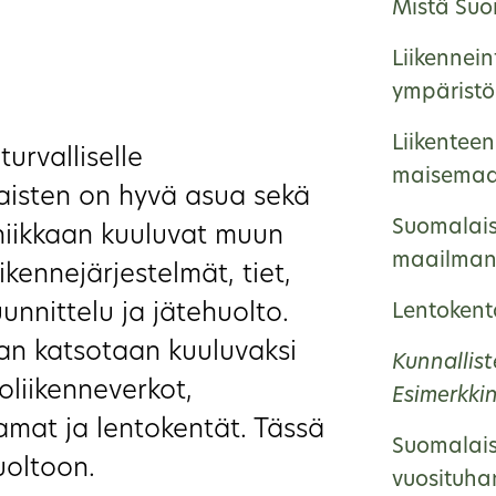
Mistä Suom
Liikennein
ympärist
Liikenteen
turvalliselle
maisemaa
laisten on hyvä asua sekä
Suomalais
kniikkaan kuuluvat muun
maailman
ikennejärjestelmät, tiet,
uunnittelu ja jätehuolto.
Lentokent
an katsotaan kuuluvaksi
Kunnallis
oliikenneverkot,
Esimerkki
amat ja lentokentät. Tässä
Suomalais
uoltoon.
vuosituha