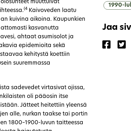
olosuhteet muuttuivat
1990-lu
(4
ihteessa.
Kaivoveden laatu
kaan kuivina aikoina. Kaupunkien
Jaa si
emattomasti kasvanutta
avesi, ahtaat asumisolot ja
Jaa siv
Ja
vakavia epidemioita sekä
taavaa kehitystä koettiin
 usein suuremmassa
ta sadevedet virtasivat ojissa,
kilaisten oli pääosin itse
istään. Jätteet heitettiin yleensä
jen alle, nurkan taakse tai portin
llen 1800–1900-luvun taitteessa