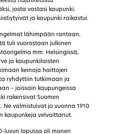
leesta hajautetusta
äksi, josta vastasi kaupunki.
stiytyivät ja kaupunki raikastui.
siongelmat lähimpään rantaan.
tä tuli vuorostaan julkinen
istöongelma mm. Helsingissä,
rve ja kaupunkilaisten
kimaan keinoja haittojen
a ryhdyttiin tutkimaan ja
aan – joissain kaupungeissa
inki rakensivat Suomen
 Ne valmistuivat jo vuonna 1910
än kaupunkeja velvoittanut.
0-luvun lopussa oli monen