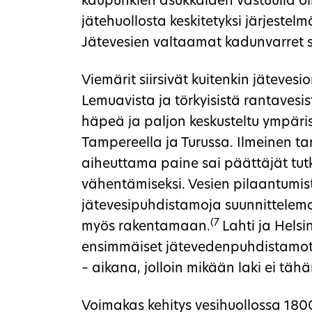
kaupunkien asukkaiden vastuulla ol
jätehuollosta keskitetyksi järjestelm
Jätevesien valtaamat kadunvarret sii
Viemärit siirsivät kuitenkin jäteve
Lemuavista ja törkyisistä rantavesis
häpeä ja paljon keskusteltu ympär
Tampereella ja Turussa. Ilmeinen ta
aiheuttama paine sai päättäjät tut
vähentämiseksi. Vesien pilaantumist
jätevesipuhdistamoja suunnittelem
(7
myös rakentamaan.
Lahti ja Hels
ensimmäiset jätevedenpuhdistamot.
– aikana, jolloin mikään laki ei täh
Voimakas kehitys vesihuollossa 180