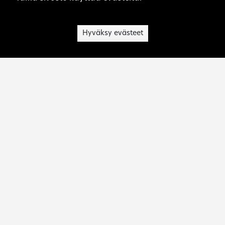
vuosituhannen vaihteeseen
Hyväksy evästeet
Etusivu
Vaasa
Museovirasto on kulttuuriperinnön asiantuntija,
palvelujen tuottaja, toimialansa kehittäjä ja
viranomainen.
Ota yhteyttä:
rakennettu.hyvinvointi@museovirasto.fi