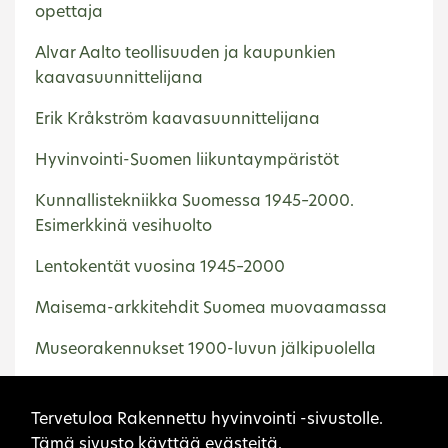
opettaja
Alvar Aalto teollisuuden ja kaupunkien
kaavasuunnittelijana
Erik Kråkström kaavasuunnittelijana
Hyvinvointi-Suomen liikuntaympäristöt
Kunnallistekniikka Suomessa 1945–2000.
Esimerkkinä vesihuolto
Lentokentät vuosina 1945–2000
Maisema-arkkitehdit Suomea muovaamassa
Museorakennukset 1900-luvun jälkipuolella
Pentti Riihelä, yhdyskuntasuunnittelun tutkija
Sivuston evästeet
Tervetuloa Rakennettu hyvinvointi -sivustolle.
Suomalaiset linja-autoasemat 1940-luvulta
Tämä sivusto käyttää evästeitä.