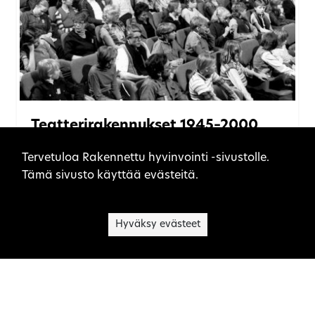
Teatterirakennukset 1945–2000
Sivuston evästeet
KULTTUURIRAKENNUKSET
Tervetuloa Rakennettu hyvinvointi -sivustolle.
Tämä sivusto käyttää evästeitä.
Hyväksy evästeet