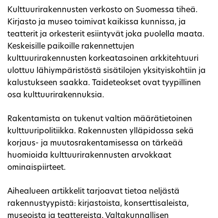
Kulttuurirakennusten verkosto on Suomessa tiheä.
Kirjasto ja museo toimivat kaikissa kunnissa, ja
teatterit ja orkesterit esiintyvät joka puolella maata.
Keskeisille paikoille rakennettujen
kulttuurirakennusten korkeatasoinen arkkitehtuuri
ulottuu lähiympäristöstä sisätilojen yksityiskohtiin ja
kalustukseen saakka. Taideteokset ovat tyypillinen
osa kulttuurirakennuksia.
Rakentamista on tukenut valtion määrätietoinen
kulttuuripolitiikka. Rakennusten ylläpidossa sekä
korjaus- ja muutosrakentamisessa on tärkeää
huomioida kulttuurirakennusten arvokkaat
ominaispiirteet.
Aihealueen artikkelit tarjoavat tietoa neljästä
rakennustyypistä: kirjastoista, konserttisaleista,
museoista ja teattereista. Valtakunnallisen