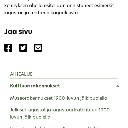
kehityksen ohella esitellään onnistuneet esimerkit
kirjaston ja teatterin korjauksista.
Jaa sivu
Jaa sivu palvelussa Facebook
Jaa sivu palvelussa Twitter
Jaa sivu palvelussa Email
AIHEALUE
Kulttuurirakennukset
Museorakennukset 1900-luvun jälkipuolella
Julkiset kirjastot ja kirjastoarkkitehtuuri 1900-
luvun jälkipuolella