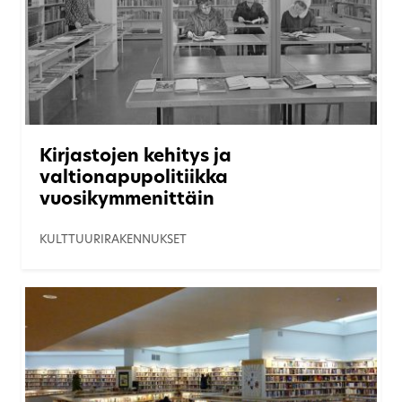
Kirjastojen kehitys ja
valtionapupolitiikka
vuosikymmenittäin
KULTTUURIRAKENNUKSET