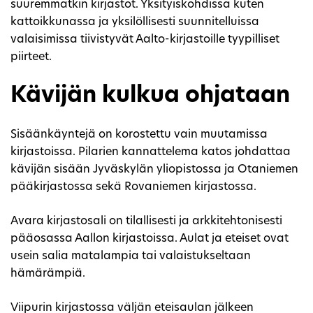
suuremmatkin kirjastot. Yksityiskohdissa kuten
kattoikkunassa ja yksilöllisesti suunnitelluissa
valaisimissa tiivistyvät Aalto-kirjastoille tyypilliset
piirteet.
Kävijän kulkua ohjataan
Sisäänkäyntejä on korostettu vain muutamissa
kirjastoissa. Pilarien kannattelema katos johdattaa
kävijän sisään Jyväskylän yliopistossa ja Otaniemen
pääkirjastossa sekä Rovaniemen kirjastossa.
Avara kirjastosali on tilallisesti ja arkkitehtonisesti
pääosassa Aallon kirjastoissa. Aulat ja eteiset ovat
usein salia matalampia tai valaistukseltaan
hämärämpiä.
Viipurin kirjastossa väljän eteisaulan jälkeen