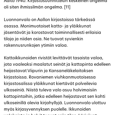
Aalto 1940. Kirjastosuunnittelun keskeinen ongelma
oli siten ihmissilmän ongelma. [11]
Luonnonvalo on Aallon kirjastoissa tärkeässä
osassa. Monimuotoiset katto- ja yläikkunat
jäsentävät ja korostavat toiminnallisesti erilaisia
tiloja ja niiden osia. Ne tuovat syvienkin
rakennusrunkojen ytimiin valoa.
Kattoikkunoiden rivistöt levittävät tasaista valoa,
jota vaaleaksi maalatut seinät ja kattopinta edelleen
heijastavat Viipurin ja Kansaneläkelaitoksen
kirjastoissa. Rovaniemen viuhkanmuotoisessa
kirjastosalissa yläikkunat kiertävät polveilevia
ulkoseiniä. Niistä tuleva valo osuu holvimaisiin
kattopintoihin, jotka edelleen heijastavat sen kohti
ulkoseinillä olevia kirjahyllyjä. Luonnonvalo ulottuu
myös kirjasyvennyksen puolelle. Ikkunoiden