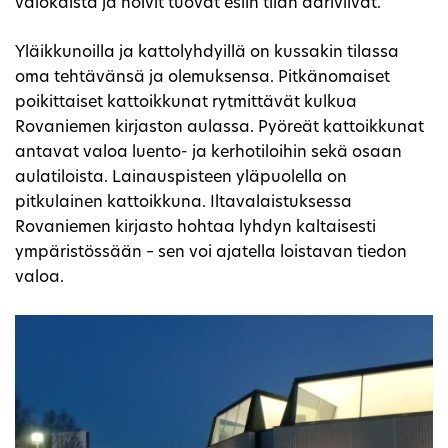
valokaista ja holvit tuovat esiin tilan ääriviivat.
Yläikkunoilla ja kattolyhdyillä on kussakin tilassa
oma tehtävänsä ja olemuksensa. Pitkänomaiset
poikittaiset kattoikkunat rytmittävät kulkua
Rovaniemen kirjaston aulassa. Pyöreät kattoikkunat
antavat valoa luento- ja kerhotiloihin sekä osaan
aulatiloista. Lainauspisteen yläpuolella on
pitkulainen kattoikkuna. Iltavalaistuksessa
Rovaniemen kirjasto hohtaa lyhdyn kaltaisesti
ympäristössään – sen voi ajatella loistavan tiedon
valoa.