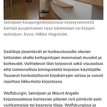
Seinäjoen kaupunginkirjastossa kirjasyvennystä
kiertää puupintainen taso lukemiseen tai kirjojen
esittelyyn. Kuva: Hilkka Högström.
Sisätiloja jäsentävät eri korkeustasoilla olevien
lattioiden ohella kattopintojen moninaiset muodot ja
korkeudet. Vaihtelevat tilat tarjoavat sekä visuaalisia
että toiminnallisia kiintopisteitä kirjaston käyttäjälle.
Tasoerot hankaloittavat kirjakärryjen siirtoa ja voivat
rajoittaa liikkumista kirjastossa.
Wolfsburgin, Seinäjoen ja Mount Angelin
kirjastosaleissa kantavien pilarien rivit piirtävät esiin
viuhkamaisia tai kaarevia tiloja. Wolfsburgissa ja