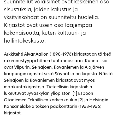
suunnitellut valaisimet ovat keskeinen osa
sisustuksia, joiden kalustus ja
yksityiskohdat on suunniteltu huolella.
Kirjastot ovat usein osa laajempaa
kokonaisuutta, kuten kulttuuri- ja
hallintokeskusta.
Arkkitehti Alvar Aallon (1898–1976) kirjastot on tärkeä
rakennustyyppi hänen tuotannossaan. Kunnallisia
ovat Viipurin, Seinäjoen, Rovaniemen ja Alajärven
kaupunginkirjastot sekä Säynätsalon kirjasto. Näistä
Seinäjoen ja Rovaniemen kirjastot ovat myös
maakuntakirjastoja. Tieteellisiin kirjastoihin
lukeutuvat Jyväskylän yliopiston, [1] Espoon
Otaniemen Teknillisen korkeakoulun [2] ja Helsingin
Kansaneläkelaitoksen pääkonttorin (1953–1956)
kirjastot.