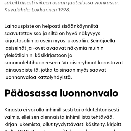
säteittäisesti viiteen osaan jaotellussa viuhkassa.
Kuvalähde: Lukkarinen 1998.
Lainauspiste on helposti sisäänkäynniltä
saavutettavissa ja siltä on hyvä näkyvyys
kirjastosaliin ja usein myös lukusaliin. Seinäjoella
lasiseinät ja -ovet avaavat näkymiä muihin
yleisötiloihin: käsikirjastoon ja
sanomalehtihuoneeseen. Valaisinryhmät korostavat
lainauspisteitä, jotka toisinaan myös saavat
luonnonvaloa kattolyhdyistä.
Pääosassa luonnonvalo
Kirjasto ei voi olla inhimillisesti tai arkkitehtonisesti
valmis, ellei sen olennaista inhimillistä tehtävää,
kirjan lukemista, ollut tyydyttävästi käsitelty, kirjoitti