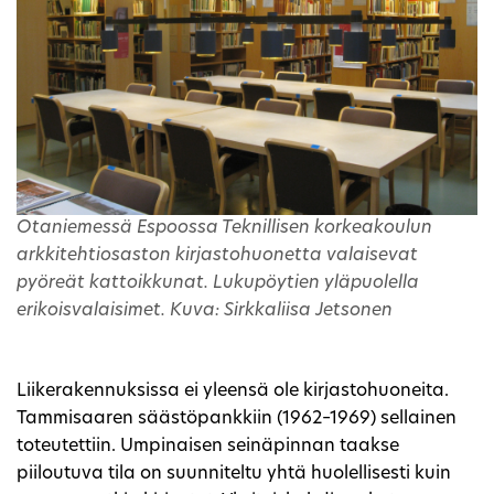
Otaniemessä Espoossa Teknillisen korkeakoulun
arkkitehtiosaston kirjastohuonetta valaisevat
pyöreät kattoikkunat. Lukupöytien yläpuolella
erikoisvalaisimet. Kuva: Sirkkaliisa Jetsonen
Liikerakennuksissa ei yleensä ole kirjastohuoneita.
Tammisaaren säästöpankkiin (1962–1969) sellainen
toteutettiin. Umpinaisen seinäpinnan taakse
piiloutuva tila on suunniteltu yhtä huolellisesti kuin