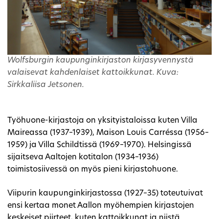
Wolfsburgin kaupunginkirjaston kirjasyvennystä
valaisevat kahdenlaiset kattoikkunat. Kuva:
Sirkkaliisa Jetsonen.
Työhuone-kirjastoja on yksityistaloissa kuten Villa
Maireassa (1937–1939), Maison Louis Carréssa (1956–
1959) ja Villa Schildtissä (1969–1970). Helsingissä
sijaitseva Aaltojen kotitalon (1934–1936)
toimistosiivessä on myös pieni kirjastohuone.
Viipurin kaupunginkirjastossa (1927–35) toteutuivat
ensi kertaa monet Aallon myöhempien kirjastojen
keskeiset piirteet, kuten kattoikkunat ja niistä