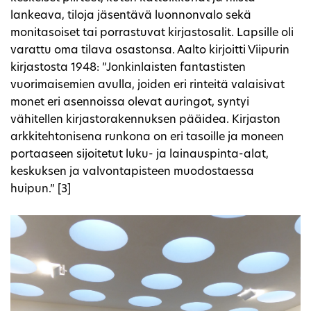
lankeava, tiloja jäsentävä luonnonvalo sekä
monitasoiset tai porrastuvat kirjastosalit. Lapsille oli
varattu oma tilava osastonsa. Aalto kirjoitti Viipurin
kirjastosta 1948: ”Jonkinlaisten fantastisten
vuorimaisemien avulla, joiden eri rinteitä valaisivat
monet eri asennoissa olevat auringot, syntyi
vähitellen kirjastorakennuksen pääidea. Kirjaston
arkkitehtonisena runkona on eri tasoille ja moneen
portaaseen sijoitetut luku- ja lainauspinta-alat,
keskuksen ja valvontapisteen muodostaessa
huipun.” [3]