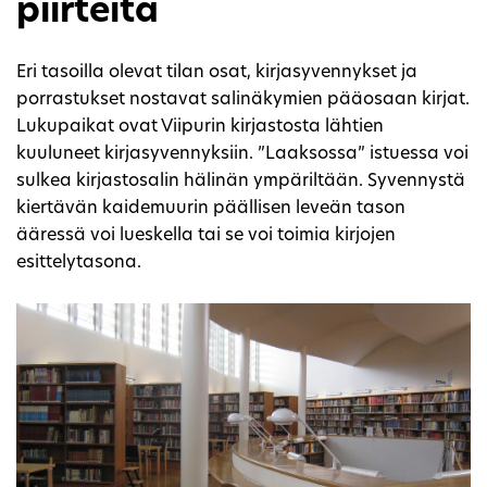
piirteitä
Eri tasoilla olevat tilan osat, kirjasyvennykset ja
porrastukset nostavat salinäkymien pääosaan kirjat.
Lukupaikat ovat Viipurin kirjastosta lähtien
kuuluneet kirjasyvennyksiin. ”Laaksossa” istuessa voi
sulkea kirjastosalin hälinän ympäriltään. Syvennystä
kiertävän kaidemuurin päällisen leveän tason
ääressä voi lueskella tai se voi toimia kirjojen
esittelytasona.