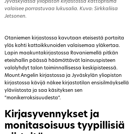
Jyväskylässä yliopiston kirjastossa kattoprisma
valaisee porrastuvaa lukusalia. Kuva: Sirkkaliisa
Jetsonen.
Otaniemen kirjastossa kavutaan eteisestä portaita
ylös kohti kattoikkunoiden valaisemaa yläkertaa.
Lapin maakuntakirjastossa Rovaniemellä pitkän
eteishallin päässä häämöttävät lainauspisteen
valolyhdyt talon toiminnallisessa keskipisteessä.
Mount Angelin kirjastossa ja Jyväskylän yliopiston
kirjastossa kävijä näkee kirjastotilan ensisilmäyksellä
yläviistosta ja saa käsityksen sen
”monikerroksisuudesta”.
Kirjasyvennykset ja
monitasoisuus tyypillisiä