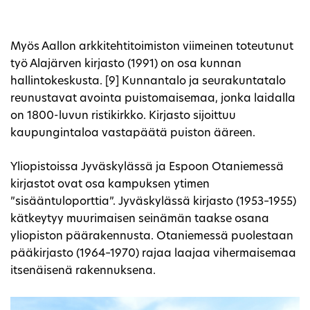
Myös Aallon arkkitehtitoimiston viimeinen toteutunut
työ Alajärven kirjasto (1991) on osa kunnan
hallintokeskusta. [9] Kunnantalo ja seurakuntatalo
reunustavat avointa puistomaisemaa, jonka laidalla
on 1800-luvun ristikirkko. Kirjasto sijoittuu
kaupungintaloa vastapäätä puiston ääreen.
Yliopistoissa Jyväskylässä ja Espoon Otaniemessä
kirjastot ovat osa kampuksen ytimen
”sisääntuloporttia”. Jyväskylässä kirjasto (1953–1955)
kätkeytyy muurimaisen seinämän taakse osana
yliopiston päärakennusta. Otaniemessä puolestaan
pääkirjasto (1964–1970) rajaa laajaa vihermaisemaa
itsenäisenä rakennuksena.