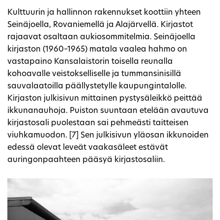
Kulttuurin ja hallinnon rakennukset koottiin yhteen
Seinäjoella, Rovaniemellä ja Alajärvellä. Kirjastot
rajaavat osaltaan aukiosommitelmia. Seinäjoella
kirjaston (1960–1965) matala vaalea hahmo on
vastapaino Kansalaistorin toisella reunalla
kohoavalle veistokselliselle ja tummansinisillä
sauvalaatoilla päällystetylle kaupungintalolle.
Kirjaston julkisivun mittainen pystysäleikkö peittää
ikkunanauhoja. Puiston suuntaan etelään avautuva
kirjastosali puolestaan sai pehmeästi taitteisen
viuhkamuodon. [7] Sen julkisivun yläosan ikkunoiden
edessä olevat leveät vaakasäleet estävät
auringonpaahteen pääsyä kirjastosaliin.